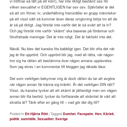
vi tröttnar så lätt på ett kön!), har inte riktigt bestämt oss för
vilken sexualitet vi EGENTLIGEN har osv osv. Självfallet är det
så att om filmer, tv, underhållning framställer en grupp människor
på ett visst sätt så kommer även deras omgivning börja tro att de
är så på riktigt. Jag förstår inte varför det är så svårt att ta in?
Och jag förstår inte varför “skämt” ska baseras på fördomar och
förutfattade meningar. Det är inte roligt. Det är faktiskt inte det.
Nåväl. Nu blev det kanske lite babbligt igen. Det blir ofta det när
jag är lite upprörd. Och upprörd blir jag, med all rätta, när någon
tror sig ha rätten att bestämma över någon annans upplevelse.
Som jag skrev i en kommentar till bloggen jag råkade läsa:
Det som verkligen bekymrar mig är dock rätten du tar att avgöra
när någon annan får känna sig kränkt. Är det verkligen DIN rätt?
Visst, du kanske tycker att ett skämt är jätteroligt men om någon
annan blir illa berörd, tycker du fortfarande att skämtet är värt att
skratta åt? Tänk efter en gång till – vad gör det dig till?
Posted in
Ett Hjärta Rött
|
Tagged
Dumhet
,
Facepalm
,
Hen
,
Kärlek
,
politik
,
samhälle
,
Sexualitet
,
Sverige