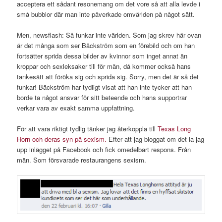
acceptera ett sådant resonemang om det vore så att alla levde i
små bubblor där man inte påverkade omvärlden på något sätt.
Men, newsflash: Så funkar inte världen. Som jag skrev här ovan
är det många som ser Bäckström som en förebild och om han
fortsätter sprida dessa bilder av kvinnor som inget annat än
kroppar och sexleksaker till för män, då kommer också hans
tankesätt att föröka sig och sprida sig. Sorry, men det är så det
funkar! Bäckström har tydligt visat att han inte tycker att han
borde ta något ansvar för sitt beteende och hans supportrar
verkar vara av exakt samma uppfattning.
För att vara riktigt tydlig tänker jag återkoppla till
Texas Long
Horn och deras syn på sexism.
Efter att jag bloggat om det la jag
upp inlägget på Facebook och fick omedelbart respons. Från
män. Som försvarade restaurangens sexism.