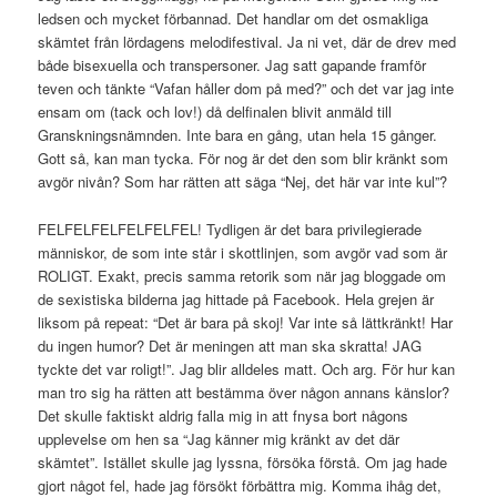
ledsen och mycket förbannad. Det handlar om det osmakliga
skämtet från lördagens melodifestival. Ja ni vet, där de drev med
både bisexuella och transpersoner. Jag satt gapande framför
teven och tänkte “Vafan håller dom på med?” och det var jag inte
ensam om (tack och lov!) då delfinalen blivit anmäld till
Granskningsnämnden. Inte bara en gång, utan hela 15 gånger.
Gott så, kan man tycka. För nog är det den som blir kränkt som
avgör nivån? Som har rätten att säga “Nej, det här var inte kul”?
FELFELFELFELFELFEL! Tydligen är det bara privilegierade
människor, de som inte står i skottlinjen, som avgör vad som är
ROLIGT. Exakt, precis samma retorik som när jag bloggade om
de sexistiska bilderna jag hittade på Facebook. Hela grejen är
liksom på repeat: “Det är bara på skoj! Var inte så lättkränkt! Har
du ingen humor? Det är meningen att man ska skratta! JAG
tyckte det var roligt!”. Jag blir alldeles matt. Och arg. För hur kan
man tro sig ha rätten att bestämma över någon annans känslor?
Det skulle faktiskt aldrig falla mig in att fnysa bort någons
upplevelse om hen sa “Jag känner mig kränkt av det där
skämtet”. Istället skulle jag lyssna, försöka förstå. Om jag hade
gjort något fel, hade jag försökt förbättra mig. Komma ihåg det,