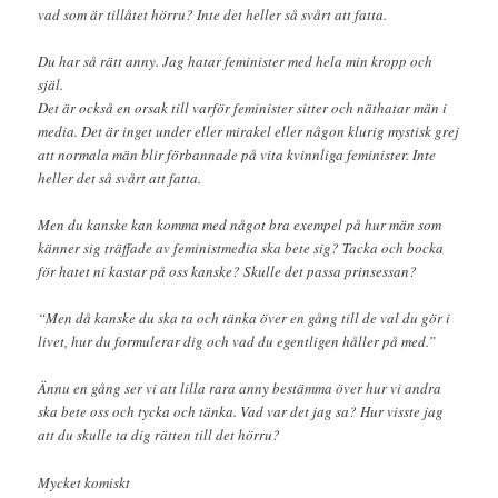
vad som är tillåtet hörru? Inte det heller så svårt att fatta.
Du har så rätt anny. Jag hatar feminister med hela min kropp och
själ.
Det är också en orsak till varför feminister sitter och näthatar män i
media. Det är inget under eller mirakel eller någon klurig mystisk grej
att normala män blir förbannade på vita kvinnliga feminister. Inte
heller det så svårt att fatta.
Men du kanske kan komma med något bra exempel på hur män som
känner sig träffade av feministmedia ska bete sig? Tacka och bocka
för hatet ni kastar på oss kanske? Skulle det passa prinsessan?
“Men då kanske du ska ta och tänka över en gång till de val du gör i
livet, hur du formulerar dig och vad du egentligen håller på med.”
Ännu en gång ser vi att lilla rara anny bestämma över hur vi andra
ska bete oss och tycka och tänka. Vad var det jag sa? Hur visste jag
att du skulle ta dig rätten till det hörru?
Mycket komiskt