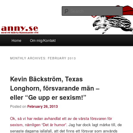
Skip
Skip
Med ett hjärta flammande rött
to
to
Sear
primary
secondary
content
content
Tapirhen
Main
Home
Om mig/Kontakt
menu
MONTHLY ARCHIVES:
FEBRUARY 2013
Kevin Bäckström, Texas
Longhorn, försvarande män –
eller “Ge upp er sexism!”
Posted on
February 26, 2013
Ok, så vi har redan avhandlat ett av de värsta försvaren för
sexism, nämligen “Det är humor”.
Jag har dock lagt märke till, de
senaste dagarna iallafall, att det finns ett försvar som används