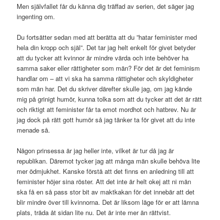
Men självfallet får du känna dig träffad av serien, det säger jag
ingenting om.
Du fortsätter sedan med att berätta att du ”hatar feminister med
hela din kropp och själ”. Det tar jag helt enkelt för givet betyder
att du tycker att kvinnor är mindre värda och inte behöver ha
samma saker eller rättigheter som män? För det är det feminism
handlar om – att vi ska ha samma rättigheter och skyldigheter
som män har. Det du skriver därefter skulle jag, om jag kände
mig på grinigt humör, kunna tolka som att du tycker att det är rätt
och riktigt att feminister får ta emot mordhot och hatbrev. Nu är
jag dock på rätt gott humör så jag tänker ta för givet att du inte
menade så.
Någon prinsessa är jag heller inte, vilket är tur då jag är
republikan. Däremot tycker jag att många män skulle behöva lite
mer ödmjukhet. Kanske förstå att det finns en anledning till att
feminister höjer sina röster. Att det inte är helt okej att ni män
ska få en så pass stor bit av maktkakan för det innebär att det
blir mindre över till kvinnorna. Det är liksom läge för er att lämna
plats, träda åt sidan lite nu. Det är inte mer än rättvist.