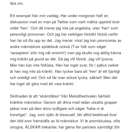
lära om.
Ett exempel från min vardag. Har under morgonen haft en
diskussion med en man på Twitter som varit mäkta upprörd över
ordet “hen”. Och då menar jag inte på engelska, utan “hen” som
personligt pronomen. Och jag har verkligen försökt förstå varför
han tar så illa upp av det. Jag menar, visst jag kan provoceras av
andra människors språkbruk också (T.ex folk som säger
“asseptera” stör mig nåt enormt!) men jag skulle nog aldrig känna
mig kränkt på grund av det. Så jag vill förstå. Jag vill lyssna.
Men han kan inte förklara. Han har inget svar, för i själva verket
är han nog inte så kränkt. Han tycker bara att “hen” är ett fjantigt
och onödigt ord. Och så får man också tycka, såklart! Men det
har inget att göra med att vara kränkt.
Skillnaden är att “skämtlåten” från Melodifestivalen faktiskt
kränkte människor. Genom att driva med redan utsatta grupper
pekar man på dem ännu tydligare och säger “haha ni är
konstiga!”. Jag, som själv är bisexuell, blir alltid bedrövad över
den bild som framställs av bi-människor. Vi är promiskuösa, ofta
otrogna, ÄLSKAR trekanter, har gärna fler partners samtidigt (för