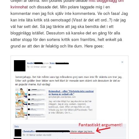
Grejen är denna: Min polares polare delade
mitt blogginlägg om
kvinnoha
t och dissade det. Min polare taggade mig i en
kommentar men jag fick själv inte kommentera. Ve och fasa! Jag
kan inte låta kritik stå oemotsagd (Visst är det ett ord..?) när jag
väl har sett det. Så jag tänkte att jag ska bemöta det i ett
blogginlägg istället. Dessutom så kanske det en gång för alla
sätter stopp för den sortens kritik som framförs, helt enkelt på
grund av att den är felaktig och lite dum. Here goes: