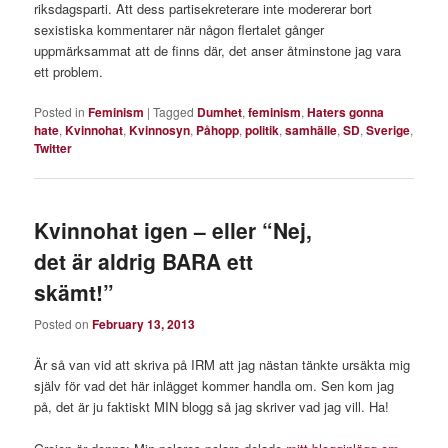
riksdagsparti. Att dess partisekreterare inte modererar bort
sexistiska kommentarer när någon flertalet gånger
uppmärksammat att de finns där, det anser åtminstone jag vara
ett problem.
Posted in
Feminism
|
Tagged
Dumhet
,
feminism
,
Haters gonna
hate
,
Kvinnohat
,
Kvinnosyn
,
Påhopp
,
politik
,
samhälle
,
SD
,
Sverige
,
Twitter
Kvinnohat igen – eller “Nej,
det är aldrig BARA ett
skämt!”
Posted on
February 13, 2013
Är så van vid att skriva på IRM att jag nästan tänkte ursäkta mig
själv för vad det här inlägget kommer handla om. Sen kom jag
på, det är ju faktiskt MIN blogg så jag skriver vad jag vill. Ha!