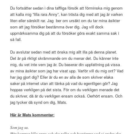
Du fortsätter sedan i dina taffliga försök att förminska mig genom
att kalla mig ”lilla rara Anny”, kan trösta dig med att jag är varken
liten eller särskilt rar. Jag ber om ursäkt om du tar mina åsikter
som att jag försöker bestämma över dig. Jag vill dock
uppmärksamma dig på att du försöker göra exakt samma sak i
så fall.
Du avslutar sedan med att önska mig allt illa på denna planet.
Det är på riktigt skrämmande om du menar det. Du känner inte
mig, du vet inte vem jag är. Du baserar din uppfattning på vissa
av mina åsikter som jag har visat upp. Varför vill du mig ont? Vad
har jag gjort dig? Eller är du en av alla de som skriver elaka
saker på internet utan att tänka på vad du egentligen gör? Jag
hoppas verkligen på det sista. För om du verkligen menade det
du skriver, då är du verkligen ensam också. Oerhört ensam. Och
jag tycker då synd om dig, Mats.
Här är Mats kommentar:
Som jag sa.
Här kommer lilla anny och ska tolka och bestämma vad vi andra ska