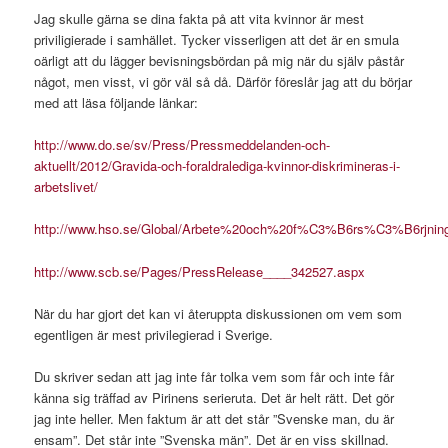
Jag skulle gärna se dina fakta på att vita kvinnor är mest
priviligierade i samhället. Tycker visserligen att det är en smula
oärligt att du lägger bevisningsbördan på mig när du själv påstår
något, men visst, vi gör väl så då. Därför föreslår jag att du börjar
med att läsa följande länkar:
http://www.do.se/sv/Press/Pressmeddelanden-och-
aktuellt/2012/Gravida-och-foraldralediga-kvinnor-diskrimineras-i-
arbetslivet/
http://www.hso.se/Global/Arbete%20och%20f%C3%B6rs%C3%B6rjni
http://www.scb.se/Pages/PressRelease____342527.aspx
När du har gjort det kan vi återuppta diskussionen om vem som
egentligen är mest privilegierad i Sverige.
Du skriver sedan att jag inte får tolka vem som får och inte får
känna sig träffad av Pirinens serieruta. Det är helt rätt. Det gör
jag inte heller. Men faktum är att det står ”Svenske man, du är
ensam”. Det står inte ”Svenska män”. Det är en viss skillnad.