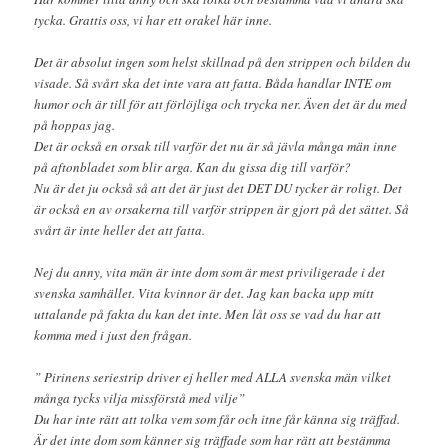
tycka. Grattis oss, vi har ett orakel här inne.
Det är absolut ingen som helst skillnad på den strippen och bilden du
visade. Så svårt ska det inte vara att fatta. Båda handlar INTE om
humor och är till för att förlöjliga och trycka ner. Även det är du med
på hoppas jag.
Det är också en orsak till varför det nu är så jävla många män inne
på aftonbladet som blir arga. Kan du gissa dig till varför?
Nu är det ju också så att det är just det DET DU tycker är roligt. Det
är också en av orsakerna till varför strippen är gjort på det sättet. Så
svårt är inte heller det att fatta.
Nej du anny, vita män är inte dom som är mest priviligerade i det
svenska samhället. Vita kvinnor är det. Jag kan backa upp mitt
uttalande på fakta du kan det inte. Men låt oss se vad du har att
komma med i just den frågan.
” Pirinens seriestrip driver ej heller med ALLA svenska män vilket
många tycks vilja missförstå med vilje”
Du har inte rätt att tolka vem som får och itne får känna sig träffad.
Är det inte dom som känner sig träffade som har rätt att bestämma