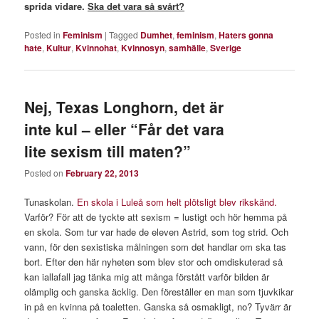
sprida vidare.
Ska det vara så svårt?
Posted in
Feminism
|
Tagged
Dumhet
,
feminism
,
Haters gonna
hate
,
Kultur
,
Kvinnohat
,
Kvinnosyn
,
samhälle
,
Sverige
Nej, Texas Longhorn, det är
inte kul – eller “Får det vara
lite sexism till maten?”
Posted on
February 22, 2013
Tunaskolan.
En skola i Luleå som helt plötsligt blev rikskänd.
Varför? För att de tyckte att sexism = lustigt och hör hemma på
en skola. Som tur var hade de eleven Astrid, som tog strid. Och
vann, för den sexistiska målningen som det handlar om ska tas
bort. Efter den här nyheten som blev stor och omdiskuterad så
kan iallafall jag tänka mig att många förstått varför bilden är
olämplig och ganska äcklig. Den föreställer en man som tjuvkikar
in på en kvinna på toaletten. Ganska så osmakligt, no? Tyvärr är