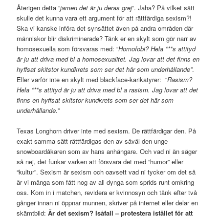
Återigen detta “
jamen det är ju deras grej
“. Jaha? På vilket sätt
skulle det kunna vara ett argument för att rättfärdiga sexism?!
Ska vi kanske införa det synsättet även på andra områden där
människor blir diskriminerade? Tänk er en skylt som gör narr av
homosexuella som försvaras med: “
Homofobi? Hela ***s attityd
är ju att driva med bl a homosexualitet. Jag lovar att det finns en
hyffsat skitstor kundkrets som ser det här som underhållande”
.
Eller varför inte en skylt med blackface-karikatyrer: “
Rasism?
Hela ***s attityd är ju att driva med bl a rasism. Jag lovar att det
finns en hyffsat skitstor kundkrets som ser det här som
underhållande.
”
Texas Longhorn driver inte med sexism. De rättfärdigar den. På
exakt samma sätt rättfärdigas den av såväl den unge
snowboardåkaren som av hans anhängare. Och vad ni än säger
så nej, det funkar varken att försvara det med “humor” eller
“kultur”. Sexism är sexism och oavsett vad ni tycker om det så
är vi många som fått nog av all dynga som sprids runt omkring
oss. Kom in i matchen, revidera er kvinnosyn och tänk efter två
gånger innan ni öppnar munnen, skriver på internet eller delar en
skämtbild:
Är det sexism? Isåfall – protestera istället för att