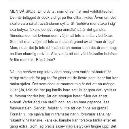
MEN SÅ SKOJ! En ordvits, som driver lite med våldtäktsoffer.
Det här inlägget är dock vidrigt på fler olika nivåer. Även om det
skulle vara så att avsändaren syftar till “behöva mer stake i sig”
ska betyda “skulle behövt våga anmäla” så är det ganska
förnedrande mot kvinnor som väljer att inte anmäla våldtäkter.
Som att man väljer att inte anmäla på grund av att man är feg?
Men, nu är det ju inte så insändaren menar utan det är som sagt
en liten charmig ordvits. Alla vet ju att det våldtäktsoffer behöver
är lite mer kuk. Eller? Inte?
Nå, jag behöver nog inte vidare analysera varför “skämtet” är
riktigt stötande för jag tar för givet att de flesta som läser här kan
tänka själva. Det som dock skrämmer mig är det att så många
killar (Ja, faktiskt har jag hittills bara sett killar göra det) ryckt ut
till försvar för det här. Att det återigen heter “Men det är ett
skämt! Varför är du så stel?” och jag kan bara gapande läsa
försvarstalen. Seriöst, förstår ni inte att det finns en gräns?
Förstår ni inte själva hur ni framstår när ni försvarar såna här
“skämt”? Ni kanske, kanske, kanske kan försöka tänka efter en
gång extra. Som jag precis skrev några stycken längre upp:
Det