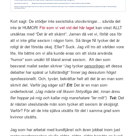
Kort sagt: De stödjer inte sexistiska utsvävningar… såvida det
inte är HUMOR!
För som vi vet vid det här laget
kan visst ALLT
ursäktas med “Det är ett skämt”. Jamen då vet vi, förlåt oss för
att vi inte gillar sexism i någon form. Så länge NI tycker det är
roligt är det förstås okej. Eller? Suck. Jag vill tro att världen vore
lite, lite bättre om vi alla kunde enas om att sluta använda
“humor” som ursäkt till bland annat sexism. Att den som
besvarat mailet sedan skriver “Jag tycker
personligen
att dessa
debatter har spårat ur fullständigt” finner jag dessutom högst
oprofessionellt. Och, tyvärr, bekräftar helt att det är en man som
skrivit det. Varför jag säger så?
Ett:
Det är en man som
undertecknat.
(Jag måste väl liksom förtydliga det, innan ännu
fler hoppar på mig och kallar mig manshatare *ler milt*)
Två:
Det
är nästan uteslutande män som tycker att sexism är skojjsigt.
Varför? För att de inte själva utsätts för det i samma grad som
kvinnor utsätts.
Jag som har arbetat med kundtjänst och även jobbat inom just
restaurangbranschen skulle aldrig, aldrig, aldrig bemöta en kund