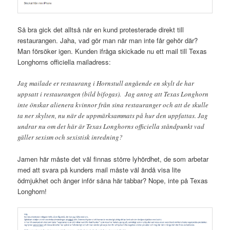
Så bra gick det alltså när en kund protesterade direkt till
restaurangen. Jaha, vad gör man när man inte får gehör där?
Man försöker igen. Kunden ifråga skickade nu ett mail till Texas
Longhorns officiella mailadress:
Jag mailade er restaurang i Hornstull angående en skylt de har
uppsatt i restaurangen (bild bifogas). Jag antog att Texas Longhorn
inte önskar alienera kvinnor från sina restauranger och att de skulle
ta ner skylten, nu när de uppmärksammats på hur den uppfattas. Jag
undrar nu om det här är Texas Longhorns officiella ståndpunkt vad
gäller sexism och sexistisk inredning?
Jamen här måste det väl finnas större lyhördhet, de som arbetar
med att svara på kunders mail måste väl ändå visa lite
ödmjukhet och ånger inför såna här tabbar? Nope, inte på Texas
Longhorn!