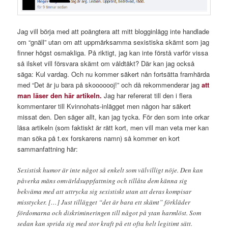
Jag vill börja med att poängtera att mitt blogginlägg inte handlade
om “gnäll” utan om att uppmärksamma sexistiska skämt som jag
finner högst osmakliga. På riktigt, jag kan inte förstå varför vissa
så ilsket vill försvara skämt om våldtäkt? Där kan jag också
säga: Kul vardag. Och nu kommer säkert nån fortsätta framhärda
med “Det är ju bara på skooooooj!” och då rekommenderar jag
att
man läser den här artikeln.
Jag har refererat till den i flera
kommentarer till Kvinnohats-inlägget men någon har säkert
missat den. Den säger allt, kan jag tycka. För den som inte orkar
läsa artikeln (som faktiskt är rätt kort, men vill man veta mer kan
man söka på t.ex forskarens namn) så kommer en kort
sammanfattning här:
Sexistisk humor är inte något så enkelt som välvilligt nöje. Den kan
påverka mäns omvärldsuppfattning och tillåta dem känna sig
bekväma med att uttrycka sig sexistiskt utan att deras kompisar
misstycker. […] Just tillägget “det är bara ett skämt” förkläder
fördomarna och diskrimineringen till något på ytan harmlöst. Som
sedan kan sprida sig med stor kraft på ett ofta helt legitimt sätt.