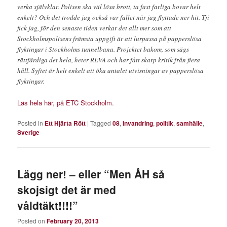
verka självklar. Polisen ska väl lösa brott, ta fast farliga bovar helt
enkelt? Och det trodde jag också var fallet när jag flyttade ner hit. Tji
fick jag, för den senaste tiden verkar det allt mer som att
Stockholmspolisens främsta uppgift är att lurpassa på papperslösa
flyktingar i Stockholms tunnelbana. Projektet bakom, som sägs
rättfärdiga det hela, heter REVA och har fått skarp kritik från flera
håll. Syftet är helt enkelt att öka antalet utvisningar av papperslösa
flyktingar.
Läs hela här, på ETC Stockholm.
Posted in
Ett Hjärta Rött
|
Tagged
08
,
invandring
,
politik
,
samhälle
,
Sverige
Lägg ner! – eller “Men ÅH så
skojsigt det är med
våldtäkt!!!!”
Posted on
February 20, 2013