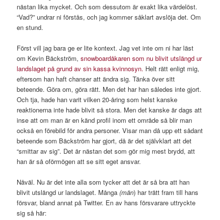
nästan lika mycket. Och som dessutom är exakt lika värdelöst.
“Vad?” undrar ni förstås, och jag kommer såklart avslöja det. Om
en stund.
Först vill jag bara ge er lite kontext. Jag vet inte om ni har läst
om Kevin Bäckström,
snowboardåkaren som nu blivit utslängd ur
landslaget på grund av sin kassa kvinnosyn.
Helt rätt enligt mig,
eftersom han haft chanser att ändra sig. Tänka över sitt
beteende. Göra om, göra rätt. Men det har han således inte gjort.
Och tja, hade han varit vilken 20-åring som helst kanske
reaktionerna inte hade blivit så stora. Men det kanske är dags att
inse att om man är en känd profil inom ett område så blir man
också en förebild för andra personer. Visar man då upp ett sådant
beteende som Bäckström har gjort, då är det självklart att det
“smittar av sig”. Det är nästan det som gör mig mest brydd, att
han är så oförmögen att se sitt eget ansvar.
Nåväl. Nu är det inte alla som tycker att det är så bra att han
blivit utslängd ur landslaget. Många
(män
) har trätt fram till hans
försvar, bland annat på Twitter. En av hans försvarare uttryckte
sig så här: