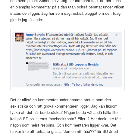
och även pingat Söder själv. Jag har inte bara sagt att det finns
en olämplig kommentar på sidan utan också berättat under vilken
status den ligger. Jag har som sagt också bloggat om det. Idag
gjorde jag följande:
Det är alltså en kommentar under samma status som den
sexistiska och rätt grova kommentaren ligger. Jag kan liksom
tycka att det här borde räcka? Någon borde väl ändå hålla lite
koll på SD-politikerns facebookkonto? Eller..? Har dock inte fått
någon som helst respons. Och kommentaren ligger kvar. Det
funkar inte att fortsätta gnälla “Jamen niiiirååå??” för SD är ett