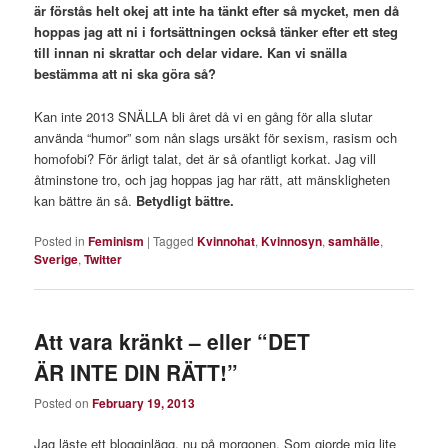
är förstås helt okej att inte ha tänkt efter så mycket, men då
hoppas jag att ni i fortsättningen också tänker efter ett steg
till innan ni skrattar och delar vidare. Kan vi snälla
bestämma att ni ska göra så?
Kan inte 2013 SNÄLLA bli året då vi en gång för alla slutar
använda “humor” som nån slags ursäkt för sexism, rasism och
homofobi? För ärligt talat, det är så ofantligt korkat. Jag vill
åtminstone tro, och jag hoppas jag har rätt, att mänskligheten
kan bättre än så.
Betydligt bättre.
Posted in
Feminism
|
Tagged
Kvinnohat
,
Kvinnosyn
,
samhälle
,
Sverige
,
Twitter
Att vara kränkt – eller “DET
ÄR INTE DIN RÄTT!”
Posted on
February 19, 2013
Jag läste ett blogginlägg, nu på morgonen. Som gjorde mig lite