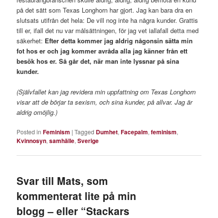
på det sätt som Texas Longhorn har gjort. Jag kan bara dra en
slutsats utifrån det hela: De vill nog inte ha några kunder. Grattis
till er, ifall det nu var målsättningen, för jag vet iallafall detta med
säkerhet:
Efter detta kommer jag aldrig någonsin sätta min
fot hos er och jag kommer avråda alla jag känner från ett
besök hos er. Så går det, när man inte lyssnar på sina
kunder.
(Självfallet kan jag revidera min uppfattning om Texas Longhorn
visar att de börjar ta sexism, och sina kunder, på allvar. Jag är
aldrig omöjlig.)
Posted in
Feminism
|
Tagged
Dumhet
,
Facepalm
,
feminism
,
Kvinnosyn
,
samhälle
,
Sverige
Svar till Mats, som
kommenterat lite på min
blogg – eller “Stackars