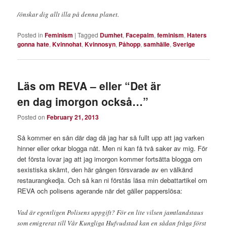
/önskar dig allt illa på denna planet.
Posted in
Feminism
|
Tagged
Dumhet
,
Facepalm
,
feminism
,
Haters
gonna hate
,
Kvinnohat
,
Kvinnosyn
,
Påhopp
,
samhälle
,
Sverige
Läs om REVA – eller “Det är
en dag imorgon också…”
Posted on
February 21, 2013
Så kommer en sån där dag då jag har så fullt upp att jag varken
hinner eller orkar blogga nåt. Men ni kan få två saker av mig. För
det första lovar jag att jag imorgon kommer fortsätta blogga om
sexistiska skämt, den här gången försvarade av en välkänd
restaurangkedja. Och så kan ni förstås läsa min debattartikel om
REVA och polisens agerande när det gäller papperslösa:
Vad är egentligen Polisens uppgift? För en lite vilsen jamtlandstaus
som emigrerat till Vår Kungliga Hufvudstad kan en sådan fråga först