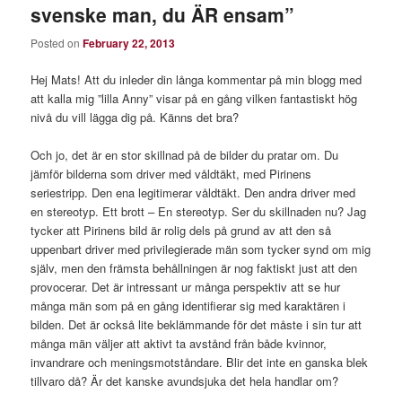
svenske man, du ÄR ensam”
Posted on
February 22, 2013
Hej Mats! Att du inleder din långa kommentar på min blogg med
att kalla mig ”lilla Anny” visar på en gång vilken fantastiskt hög
nivå du vill lägga dig på. Känns det bra?
Och jo, det är en stor skillnad på de bilder du pratar om. Du
jämför bilderna som driver med våldtäkt, med Pirinens
seriestripp. Den ena legitimerar våldtäkt. Den andra driver med
en stereotyp. Ett brott – En stereotyp. Ser du skillnaden nu? Jag
tycker att Pirinens bild är rolig dels på grund av att den så
uppenbart driver med privilegierade män som tycker synd om mig
själv, men den främsta behållningen är nog faktiskt just att den
provocerar. Det är intressant ur många perspektiv att se hur
många män som på en gång identifierar sig med karaktären i
bilden. Det är också lite beklämmande för det måste i sin tur att
många män väljer att aktivt ta avstånd från både kvinnor,
invandrare och meningsmotståndare. Blir det inte en ganska blek
tillvaro då? Är det kanske avundsjuka det hela handlar om?