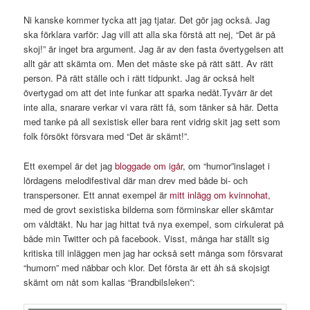
Ni kanske kommer tycka att jag tjatar. Det gör jag också. Jag
ska förklara varför: Jag vill att alla ska förstå att nej, “Det är på
skoj!” är inget bra argument. Jag är av den fasta övertygelsen att
allt går att skämta om. Men det måste ske på rätt sätt. Av rätt
person. På rätt ställe och i rätt tidpunkt. Jag är också helt
övertygad om att det inte funkar att sparka nedåt.Tyvärr är det
inte alla, snarare verkar vi vara rätt få, som tänker så här. Detta
med tanke på all sexistisk eller bara rent vidrig skit jag sett som
folk försökt försvara med “Det är skämt!”.
Ett exempel är det jag
bloggade om igår
, om “humor”inslaget i
lördagens melodifestival där man drev med både bi- och
transpersoner. Ett annat exempel är
mitt inlägg om kvinnohat,
med de grovt sexistiska bilderna som förminskar eller skämtar
om våldtäkt. Nu har jag hittat två nya exempel, som cirkulerat på
både min Twitter och på facebook. Visst, många har ställt sig
kritiska till inläggen men jag har också sett många som försvarat
“humorn” med näbbar och klor. Det första är ett åh så skojsigt
skämt om nåt som kallas “Brandbilsleken”: