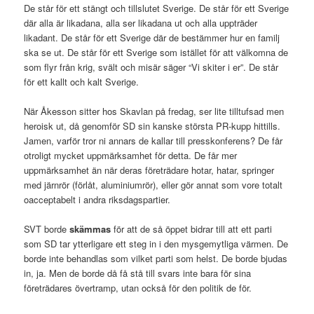
De står för ett stängt och tillslutet Sverige. De står för ett Sverige
där alla är likadana, alla ser likadana ut och alla uppträder
likadant. De står för ett Sverige där de bestämmer hur en familj
ska se ut. De står för ett Sverige som istället för att välkomna de
som flyr från krig, svält och misär säger “Vi skiter i er”. De står
för ett kallt och kalt Sverige.
När Åkesson sitter hos Skavlan på fredag, ser lite tilltufsad men
heroisk ut, då genomför SD sin kanske största PR-kupp hittills.
Jamen, varför tror ni annars de kallar till presskonferens? De får
otroligt mycket uppmärksamhet för detta. De får mer
uppmärksamhet än när deras företrädare hotar, hatar, springer
med järnrör (förlåt, aluminiumrör), eller gör annat som vore totalt
oacceptabelt i andra riksdagspartier.
SVT borde
skämmas
för att de så öppet bidrar till att ett parti
som SD tar ytterligare ett steg in i den mysgemytliga värmen. De
borde inte behandlas som vilket parti som helst. De borde bjudas
in, ja. Men de borde då få stå till svars inte bara för sina
företrädares övertramp, utan också för den politik de för.