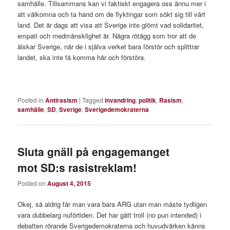
samhälle. Tillsammans kan vi faktiskt engagera oss ännu mer i
att välkomna och ta hand om de flyktingar som sökt sig till vårt
land. Det är dags att visa att Sverige inte glömt vad solidaritet,
empati och medmänsklighet är. Några rötägg som tror att de
älskar Sverige, när de i själva verket bara förstör och splittrar
landet, ska inte få komma här och förstöra.
Posted in
Antirasism
|
Tagged
invandring
,
politik
,
Rasism
,
samhälle
,
SD
,
Sverige
,
Sverigedemokraterna
Sluta gnäll på engagemanget
mot SD:s rasistreklam!
Posted on
August 4, 2015
Okej, så aldrig får man vara bara ARG utan man måste tydligen
vara dubbelarg nuförtiden. Det har gått troll (no pun intended) i
debatten rörande Sverigedemokraterna och huvudvärken känns