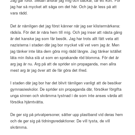
Jag går förbi. Sedan ändrar jag mig och backar, tar ett kort. För
jag har så mycket att säga om det här. Och jag är less på att
vara rädd.
Det är nämligen det jag först känner när jag ser klistermärkena:
rädsla. För det är nära hem till mig. Och jag inser att nästa gång
är det kanske jag som får besök. Jag har trots allt fått veta att
nazisterna i staden där jag bor mycket väl vet vem jag är. Men
jag tänker inte låta dem göra mig rädd längre. Jag tänker istället
låta min ilska slå ut som en sprakande röd blomma. För det är
arg jag är nu. Arg på att de sprider sin propaganda, men allra
mest arg är jag över att de får göra det ifred.
I staden där jag bor har det blivit tämligen vanligt att de besöker
gymnasieskolor. De sprider sin propaganda där, försöker förgifta
unga sinnen och skrämma tystnad i de som inte anses värda att
försöka hjärntvätta.
De ger sig på privatpersoner, sätter upp plastband vid deras hem
och de ger sig på tidningsredaktioner. De vill tysta, de vill
skrämma.