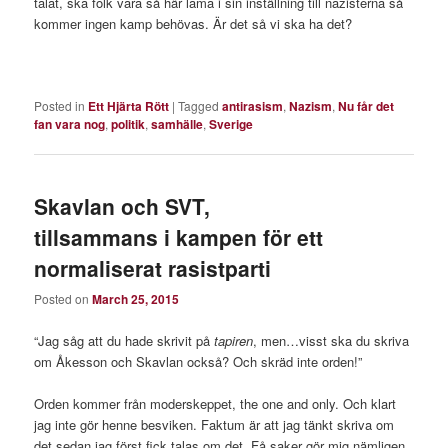
talat, ska folk vara så här lama i sin inställning till nazisterna så
kommer ingen kamp behövas. Är det så vi ska ha det?
Posted in
Ett Hjärta Rött
|
Tagged
antirasism
,
Nazism
,
Nu får det
fan vara nog
,
politik
,
samhälle
,
Sverige
Skavlan och SVT,
tillsammans i kampen för ett
normaliserat rasistparti
Posted on
March 25, 2015
“Jag såg att du hade skrivit på
tapiren
, men…visst ska du skriva
om Åkesson och Skavlan också? Och skräd inte orden!”
Orden kommer från moderskeppet, the one and only. Och klart
jag inte gör henne besviken. Faktum är att jag tänkt skriva om
det sedan jag först fick talas om det. Få saker gör mig nämligen