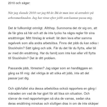
2010 och säger:
När jag slutade 2010 var jag 60 år. Då är man inte så attraktiv på
arbetsmarknaden. Jag har tittat efter jobb som kunnat passa mig.
Det är fullkomligt orimligt. Alltihop. Summorna det rör sig om, att
de får göra så här och att de inte tycks ha några regler för sina
ersättningar. Mitt förslag är enkelt: låt dem leva efter samma
regelverk som alla andra arbetslösa. Finns det jobb du kan söka i
Stockholm? Sätt igång och sök. Får du det får du flytta, eller bli
av med din ersättning. Har du familj som inte kan eller vill flytta
till Stockholm? Det är ditt problem.
Passande jobb, förresten? Jag säger som en handläggare en
gång sa till mig: det viktiga är att söka ett jobb, inte att det
passar just dig.
Och självfallet ska dessa arbetslösa också rapportera en gång i
månaden om vad de har gjort för att lösa sin situation. Och
slarvar de med rapporteringen så ska de varnas, sedan ska
deras ersättning minskas och slutligen dras in om de inte skärper