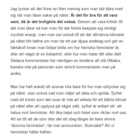
Jag tycker att det finns en liten mening som man bör bära med
sig när man läser saker på nätet:
Är det för bra för att vara
sant, då är det troligtvis det också
. Genom att vara kritisk till
det man läser så kan man för det första bespara sig otroligt
mycket energi, men man ser också till att det allmänna klimatet
på nätet blir bättre om man tar ett par djupa andetag och gör en
faktakoll innan man börjar bröla om hur hemska feminister är,
eller att något är en katastrof, eller hur man hatar ditt eller datt.
Sådana kommentarer har nämligen en tendens att slå tillbaka,
kanske inte på personen som skrivit kommentaren men på
andra.
Man har helt enkelt ett ansvar inte bara för hur man uttrycker sig
på nätet, utan också vad man väljer att dela och sprida. Syftet
med ett konto som det ovan är inte att arbeta för ett bättre klimat
på nätet eller att upplysa på något sätt, syftet är enbart ett: att
hetsa mot feminister. Att öka hatet och hotet som riktas mot oss.
Att se till att de som drar det ett steg längre än bara skriva
“dumma feminister”, får mer ammunition. Slutmålet? Att vi
feminister håller käften.