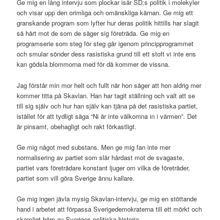
Ge mig en lång intervju som plockar isär SD:s politik i molekyler
och visar upp den orimliga och omänskliga kärnan. Ge mig ett
granskande program som lyfter hur deras politik hittills har slagit
så hårt mot de som de säger sig företräda. Ge mig en
programserie som steg för steg går igenom principprogrammet
och smular sönder dess rasistiska grund till ett stoft vi inte ens
kan gödsla blommorna med för då kommer de vissna.
Jag förstår min mor helt och fullt när hon säger att hon aldrig mer
kommer titta på Skavlan. Han har tagit ställning och valt att se
till sig själv och hur han själv kan tjäna på det rasistiska partiet,
istället för att tydligt säga “Ni är inte välkomna in i värmen”. Det
är pinsamt, obehagligt och rakt förkastligt.
Ge mig något med substans. Men ge mig fan inte mer
normalisering av partiet som slår hårdast mot de svagaste,
partiet vars företrädare konstant ljuger om vilka de företräder,
partiet som vill göra Sverige ännu kallare.
Ge mig ingen jävla mysig Skavlan-intervju, ge mig en stöttande
hand i arbetet att förpassa Sverigedemokraterna till ett mörkt och
skamligt hörn av Sveriges politiska historia.