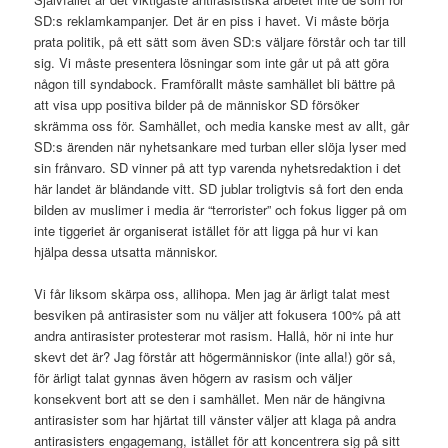
SD:s reklamkampanjer. Det är en piss i havet. Vi måste börja
prata politik, på ett sätt som även SD:s väljare förstår och tar till
sig. Vi måste presentera lösningar som inte går ut på att göra
någon till syndabock. Framförallt måste samhället bli bättre på
att visa upp positiva bilder på de människor SD försöker
skrämma oss för. Samhället, och media kanske mest av allt, går
SD:s ärenden när nyhetsankare med turban eller slöja lyser med
sin frånvaro. SD vinner på att typ varenda nyhetsredaktion i det
här landet är bländande vitt. SD jublar troligtvis så fort den enda
bilden av muslimer i media är “terrorister” och fokus ligger på om
inte tiggeriet är organiserat istället för att ligga på hur vi kan
hjälpa dessa utsatta människor.
Vi får liksom skärpa oss, allihopa. Men jag är ärligt talat mest
besviken på antirasister som nu väljer att fokusera 100% på att
andra antirasister protesterar mot rasism. Hallå, hör ni inte hur
skevt det är? Jag förstår att högermänniskor (inte alla!) gör så,
för ärligt talat gynnas även högern av rasism och väljer
konsekvent bort att se den i samhället. Men när de hängivna
antirasister som har hjärtat till vänster väljer att klaga på andra
antirasisters engagemang, istället för att koncentrera sig på sitt