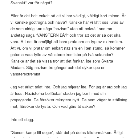
Svenskt” var för något?
Eller är det helt enkelt så att vi har väldigt, väldigt kort minne. Är
vi kanske godtrogna och naiva? Kanske har vi låtit oss luras av
de som aldrig kan säga “nazism” utan att också i samma
andetag säga “VÄNSTERN DÅ?” och tror att det är så det ska
vara. Att det är omöjligt att bara prata om en typ av extremism.
Att vi, om vi pratar om enbart nazism en liten stund, så kommer
gatorna vara fylld av vänsterextremister på två sekunder?
Kanske är det så vissa tror att det funkar, lite som Svarta
Madam. Säg nazism tre gånger och det dyker upp en
vänsterextremist.
Jag vet ärligt talat inte. Och jag raljerar lite. För jag är arg och jag
är less. Nazisterna befläckar staden jag bor i med sin
propaganda. De försöker rekrytera nytt. De som vågar ta ställning
mot, försöker de tysta. Och vad görs åt saken?
Inte ett dugg.
“Genom kamp till seger”, står det på deras klistermärken. Ärligt