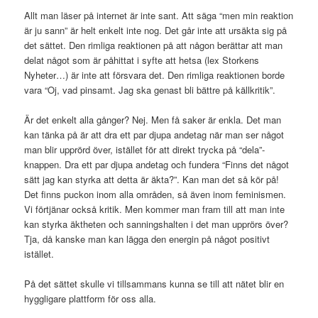
Allt man läser på internet är inte sant. Att säga “men min reaktion
är ju sann” är helt enkelt inte nog. Det går inte att ursäkta sig på
det sättet. Den rimliga reaktionen på att någon berättar att man
delat något som är påhittat i syfte att hetsa (lex Storkens
Nyheter…) är inte att försvara det. Den rimliga reaktionen borde
vara “Oj, vad pinsamt. Jag ska genast bli bättre på källkritik”.
Är det enkelt alla gånger? Nej. Men få saker är enkla. Det man
kan tänka på är att dra ett par djupa andetag när man ser något
man blir upprörd över, istället för att direkt trycka på “dela”-
knappen. Dra ett par djupa andetag och fundera “Finns det något
sätt jag kan styrka att detta är äkta?”. Kan man det så kör på!
Det finns puckon inom alla områden, så även inom feminismen.
Vi förtjänar också kritik. Men kommer man fram till att man inte
kan styrka äktheten och sanningshalten i det man upprörs över?
Tja, då kanske man kan lägga den energin på något positivt
istället.
På det sättet skulle vi tillsammans kunna se till att nätet blir en
hyggligare plattform för oss alla.