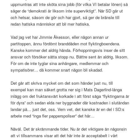
uppmuntras att inte sköta sina jobb (för vilka VI betalar lönen) så
säger de “demokrati är liksom inte superviktigt”. När SD går ut
och hetsar, såsom de gör och har gjort, så ger de bränsle till
redan hatiska människor att bli mer hatiska.
Vad jag vet har Jimmie Åkesson, eller någon annan ur
partitoppen, ännu fördömt branddåden mot flyktingboendena.
Kanske kommer det aldrig hända. Förhoppningsvis inser de sitt
ansvar och försöker sätta stopp nu. Bättre sent än aldrig, liksom.
För om de inte tyglar sina anhängare, medlemmar och
sympatisörer… då kommer snart någon bli skadad.
Det går att skriva mycket om det som händer just nu, till
exempel kan man säkert grotta ner sig i Mats Dagerlind-långa
inlägg om det fruktansvärt korkade i att först säga “flyktingarna är
för dyra” och sedan elda ner byggnader där kostnaden i slutändan
landar på… just det, oss. Vem vet, det kanske är en del i SD:s
arbete med “inga fler papperspoliser” det här…
Nåväl. Det är skrämmande tider. Nu är det viktigare än någonsin
att vi tillsammans visar att det här inte är acceptabelt i vårt