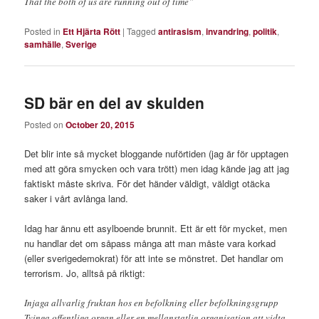
That the both of us are running out of time”
Posted in
Ett Hjärta Rött
|
Tagged
antirasism
,
invandring
,
politik
,
samhälle
,
Sverige
SD bär en del av skulden
Posted on
October 20, 2015
Det blir inte så mycket bloggande nuförtiden (jag är för upptagen
med att göra smycken och vara trött) men idag kände jag att jag
faktiskt måste skriva. För det händer väldigt, väldigt otäcka
saker i vårt avlånga land.
Idag har ännu ett asylboende brunnit. Ett är ett för mycket, men
nu handlar det om såpass många att man måste vara korkad
(eller sverigedemokrat) för att inte se mönstret. Det handlar om
terrorism. Jo, alltså på riktigt:
Injaga allvarlig fruktan hos en befolkning eller befolkningsgrupp
Tvinga offentliga organ eller en mellanstatlig organisation att vidta