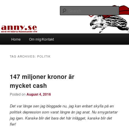
Skip
Skip
Med ett hjärta flammande rött
to
to
Sear
primary
secondary
content
content
Tapirhen
Main
Home
Om mig/Kontakt
menu
TAG ARCHIVES:
POLITIK
147 miljoner kronor är
mycket cash
Posted on
August 4, 2016
Det var länge sen jag bloggade nu, jag kan enbart skylla på en
politisk depression som varat längre än jag anat. Nu smygstartar
jag igen. Kanske blir det bara det här inlägget, kanske blir det
fler!