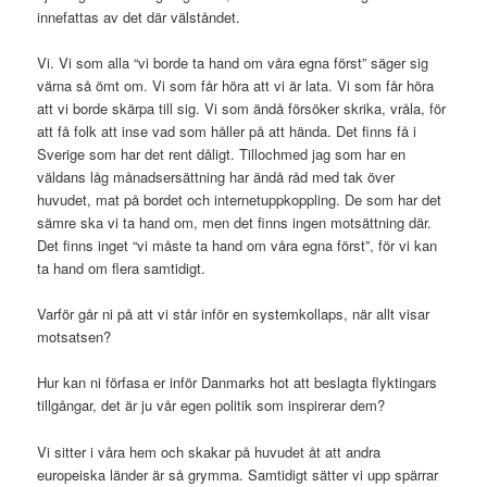
innefattas av det där välståndet.
Vi. Vi som alla “vi borde ta hand om våra egna först” säger sig
värna så ömt om. Vi som får höra att vi är lata. Vi som får höra
att vi borde skärpa till sig. Vi som ändå försöker skrika, vråla, för
att få folk att inse vad som håller på att hända. Det finns få i
Sverige som har det rent dåligt. Tillochmed jag som har en
väldans låg månadsersättning har ändå råd med tak över
huvudet, mat på bordet och internetuppkoppling. De som har det
sämre ska vi ta hand om, men det finns ingen motsättning där.
Det finns inget “vi måste ta hand om våra egna först”, för vi kan
ta hand om flera samtidigt.
Varför går ni på att vi står inför en systemkollaps, när allt visar
motsatsen?
Hur kan ni förfasa er inför Danmarks hot att beslagta flyktingars
tillgångar, det är ju vår egen politik som inspirerar dem?
Vi sitter i våra hem och skakar på huvudet åt att andra
europeiska länder är så grymma. Samtidigt sätter vi upp spärrar