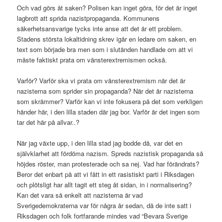
Och vad görs åt saken? Polisen kan inget göra, för det är inget
lagbrott att sprida nazistpropaganda. Kommunens
säkerhetsansvarige tycks inte anse att det är ett problem.
Stadens största lokaltidning skrev igår en ledare om saken, en
text som började bra men som i slutänden handlade om att vi
måste faktiskt prata om vänsterextremismen också.
Varför? Varför ska vi prata om vänsterextremism när det är
nazisterna som sprider sin propaganda? När det är nazisterna
som skrämmer? Varför kan vi inte fokusera på det som verkligen
händer här, i den lilla staden där jag bor. Varför är det ingen som
tar det här på allvar..?
När jag växte upp, i den lilla stad jag bodde då, var det en
självklarhet att fördöma nazism. Spreds nazistisk propaganda så
höjdes röster, man protesterade och sa nej. Vad har förändrats?
Beror det enbart på att vi fått in ett rasistiskt parti i Riksdagen
och plötsligt har allt tagit ett steg åt sidan, in i normalisering?
Kan det vara så enkelt att nazisterna är vad
Sverigedemokraterna var för några år sedan, då de inte satt i
Riksdagen och folk fortfarande mindes vad “Bevara Sverige