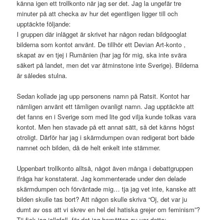
känna igen ett trollkonto när jag ser det. Jag la ungefär tre
minuter på att checka av hur det egentligen ligger till och
upptäckte följande:
I gruppen där inlägget är skrivet har någon redan bildgooglat
bilderna som kontot använt. De tillhör ett Devian Art-konto ,
skapat av en tjej i Rumänien (har jag för mig, ska inte svära
säkert på landet, men det var åtminstone inte Sverige). Bilderna
är således stulna.
Sedan kollade jag upp personens namn på Ratsit. Kontot har
nämligen använt ett tämligen ovanligt namn. Jag upptäckte att
det fanns en i Sverige som med lite god vilja kunde tolkas vara
kontot. Men hen stavade på ett annat sätt, så det känns högst
otroligt. Därför har jag i skärmdumpen ovan redigerat bort både
namnet och bilden, då de helt enkelt inte stämmer.
Uppenbart trollkonto alltså, något även många i debattgruppen
ifråga har konstaterat. Jag kommenterade under den delade
skärmdumpen och förväntade mig… tja jag vet inte, kanske att
bilden skulle tas bort? Att någon skulle skriva “Oj, det var ju
dumt av oss att vi skrev en hel del hatiska grejer om feminism”?
Tji fick jag iallafall, för det jag bemöttes av var detta: