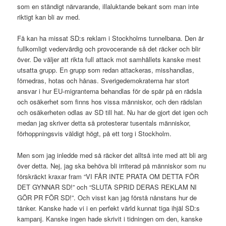
som en ständigt närvarande, illaluktande bekant som man inte
riktigt kan bli av med.
Få kan ha missat SD:s reklam i Stockholms tunnelbana. Den är
fullkomligt vedervärdig och provocerande så det räcker och blir
över. De väljer att rikta full attack mot samhällets kanske mest
utsatta grupp. En grupp som redan attackeras, misshandlas,
förnedras, hotas och hånas. Sverigedemokraterna har stort
ansvar i hur EU-migranterna behandlas för de spär på en rädsla
och osäkerhet som finns hos vissa människor, och den rädslan
och osäkerheten odlas av SD till hat. Nu har de gjort det igen och
medan jag skriver detta så protesterar tusentals människor,
förhoppningsvis väldigt högt, på ett torg i Stockholm.
Men som jag inledde med så räcker det alltså inte med att bli arg
över detta. Nej, jag ska behöva bli irriterad på människor som nu
förskräckt kraxar fram “VI FÅR INTE PRATA OM DETTA FÖR
DET GYNNAR SD!” och “SLUTA SPRID DERAS REKLAM NI
GÖR PR FÖR SD!”. Och visst kan jag förstå nånstans hur de
tänker. Kanske hade vi i en perfekt värld kunnat tiga ihjäl SD:s
kampanj. Kanske ingen hade skrivit i tidningen om den, kanske