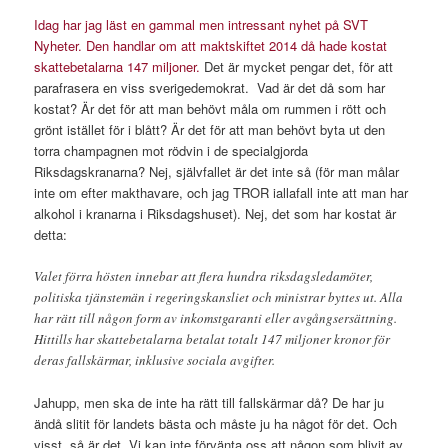
Idag har jag läst en gammal men intressant nyhet på SVT
Nyheter. Den handlar om att maktskiftet 2014 då hade kostat
skattebetalarna 147 miljoner.
Det är mycket pengar det, för att
parafrasera en viss sverigedemokrat. Vad är det då som har
kostat? Är det för att man behövt måla om rummen i rött och
grönt istället för i blått? Är det för att man behövt byta ut den
torra champagnen mot rödvin i de specialgjorda
Riksdagskranarna? Nej, självfallet är det inte så (för man målar
inte om efter makthavare, och jag TROR iallafall inte att man har
alkohol i kranarna i Riksdagshuset). Nej, det som har kostat är
detta:
Valet förra hösten innebar att flera hundra riksdagsledamöter,
politiska tjänstemän i regeringskansliet och ministrar byttes ut. Alla
har rätt till någon form av inkomstgaranti eller avgångsersättning.
Hittills har skattebetalarna betalat totalt 147 miljoner kronor för
deras fallskärmar, inklusive sociala avgifter.
Jahupp, men ska de inte ha rätt till fallskärmar då? De har ju
ändå slitit för landets bästa och måste ju ha något för det. Och
visst, så är det. Vi kan inte förvänta oss att någon som blivit av