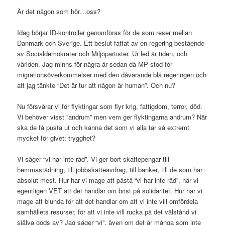
Är det någon som hör…oss?
Idag börjar ID-kontroller genomföras för de som reser mellan
Danmark och Sverige. Ett beslut fattat av en regering bestående
av Socialdemokrater och Miljöpartister. Ur led är tiden, och
världen. Jag minns för några år sedan då MP stod för
migrationsöverkommelser med den dåvarande blå regeringen och
att jag tänkte “Det är tur att någon är human”. Och nu?
Nu försvårar vi för flyktingar som flyr krig, fattigdom, terror, död.
Vi behöver visst “andrum” men vem ger flyktingarna andrum? När
ska de få pusta ut och känna det som vi alla tar så extremt
mycket för givet: trygghet?
Vi säger “vi har inte råd”. Vi ger bort skattepengar till
hemmastädning, till jobbskatteavdrag, till banker, till de som har
absolut mest. Hur har vi mage att påstå “vi har inte råd”, när vi
egentligen VET att det handlar om brist på solidaritet. Hur har vi
mage att blunda för att det handlar om att vi inte vill omfördela
samhällets resurser, för att vi inte vill rucka på det välstånd vi
själva göds av? Jag säger “vi”, även om det är många som inte