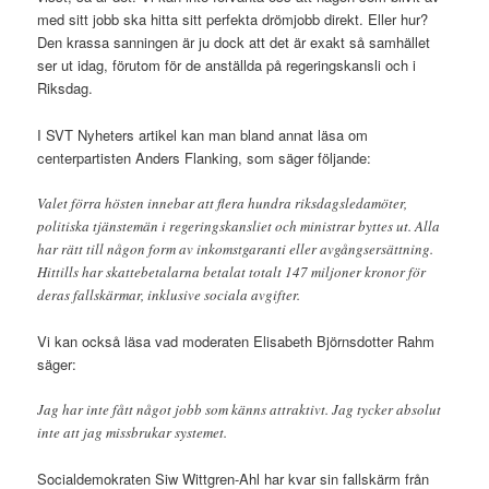
med sitt jobb ska hitta sitt perfekta drömjobb direkt. Eller hur?
Den krassa sanningen är ju dock att det är exakt så samhället
ser ut idag, förutom för de anställda på regeringskansli och i
Riksdag.
I SVT Nyheters artikel kan man bland annat läsa om
centerpartisten Anders Flanking, som säger följande:
Valet förra hösten innebar att flera hundra riksdagsledamöter,
politiska tjänstemän i regeringskansliet och ministrar byttes ut. Alla
har rätt till någon form av inkomstgaranti eller avgångsersättning.
Hittills har skattebetalarna betalat totalt 147 miljoner kronor för
deras fallskärmar, inklusive sociala avgifter.
Vi kan också läsa vad moderaten Elisabeth Björnsdotter Rahm
säger:
Jag har inte fått något jobb som känns attraktivt. Jag tycker absolut
inte att jag missbrukar systemet.
Socialdemokraten Siw Wittgren-Ahl har kvar sin fallskärm från