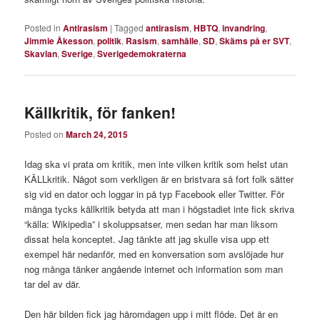
Posted in
Antirasism
|
Tagged
antirasism
,
HBTQ
,
invandring
,
Jimmie Åkesson
,
politik
,
Rasism
,
samhälle
,
SD
,
Skäms på er SVT
,
Skavlan
,
Sverige
,
Sverigedemokraterna
Källkritik, för fanken!
Posted on
March 24, 2015
Idag ska vi prata om kritik, men inte vilken kritik som helst utan
KÄLLkritik. Något som verkligen är en bristvara så fort folk sätter
sig vid en dator och loggar in på typ Facebook eller Twitter. För
många tycks källkritik betyda att man i högstadiet inte fick skriva
“källa: Wikipedia” i skoluppsatser, men sedan har man liksom
dissat hela konceptet. Jag tänkte att jag skulle visa upp ett
exempel här nedanför, med en konversation som avslöjade hur
nog många tänker angående internet och information som man
tar del av där.
Den här bilden fick jag häromdagen upp i mitt flöde. Det är en