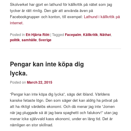
Skolverket har gjort en lathund för källkritik på nätet som jag
tycker är rätt rimlig. Den går att använda även på
Facebookgrupper- och konton, till exempel:
Lathund i källkritik på
internet.
Posted in
Ett Hjärta Rött
|
Tagged
Facepalm
,
Källkritik
,
Näthat
,
politik
,
samhälle
,
Sverige
Pengar kan inte köpa dig
lycka.
Posted on
March 22, 2015
“Pengar kan inte köpa dig lycka”, sägs det ibland. Världens
kanske fetaste lögn. Den som säger det kan aldrig ha prövat på
att ha riktigt värdelös ekonomi. Och då menar jag inte “Jomen
när jag pluggade så åt jag bara spaghetti och falukorv!” utan jag
menar icke självvald kass ekonomi, under en lång tid. Det är
nämligen en stor skillnad.