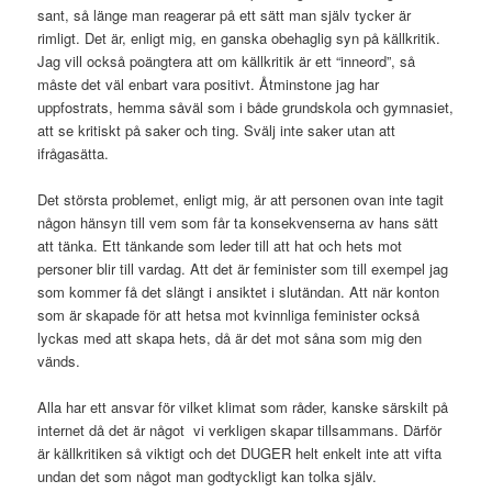
sant, så länge man reagerar på ett sätt man själv tycker är
rimligt. Det är, enligt mig, en ganska obehaglig syn på källkritik.
Jag vill också poängtera att om källkritik är ett “inneord”, så
måste det väl enbart vara positivt. Åtminstone jag har
uppfostrats, hemma såväl som i både grundskola och gymnasiet,
att se kritiskt på saker och ting. Svälj inte saker utan att
ifrågasätta.
Det största problemet, enligt mig, är att personen ovan inte tagit
någon hänsyn till vem som får ta konsekvenserna av hans sätt
att tänka. Ett tänkande som leder till att hat och hets mot
personer blir till vardag. Att det är feminister som till exempel jag
som kommer få det slängt i ansiktet i slutändan. Att när konton
som är skapade för att hetsa mot kvinnliga feminister också
lyckas med att skapa hets, då är det mot såna som mig den
vänds.
Alla har ett ansvar för vilket klimat som råder, kanske särskilt på
internet då det är något vi verkligen skapar tillsammans. Därför
är källkritiken så viktigt och det DUGER helt enkelt inte att vifta
undan det som något man godtyckligt kan tolka själv.