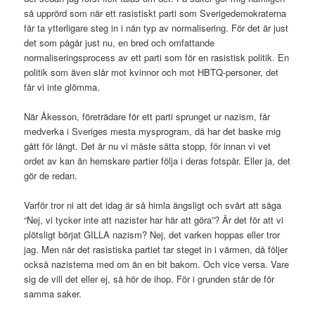
så upprörd som när ett rasistiskt parti som Sverigedemokraterna
får ta ytterligare steg in i nån typ av normalisering. För det är just
det som pågår just nu, en bred och omfattande
normaliseringsprocess av ett parti som för en rasistisk politik. En
politik som även slår mot kvinnor och mot HBTQ-personer, det
får vi inte glömma.
När Åkesson, företrädare för ett parti sprunget ur nazism, får
medverka i Sveriges mesta mysprogram, då har det baske mig
gått för långt. Det är nu vi måste sätta stopp, för innan vi vet
ordet av kan än hemskare partier följa i deras fotspår. Eller ja, det
gör de redan.
Varför tror ni att det idag är så himla ängsligt och svårt att säga
“Nej, vi tycker inte att nazister har här att göra”? Är det för att vi
plötsligt börjat GILLA nazism? Nej, det varken hoppas eller tror
jag. Men när det rasistiska partiet tar steget in i värmen, då följer
också nazisterna med om än en bit bakom. Och vice versa. Vare
sig de vill det eller ej, så hör de ihop. För i grunden står de för
samma saker.