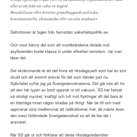
eller avstå från att vidta en åtgärd
Destabilisera eller förstöra grundläggande politiska,
konstitutionella, ekonomiska eller sociala strukturer
Definitionen är tagen från hemsidan sakerhetspolitik.se.
Och visst känns det som att mordbränderna riktade mot
asylboenden borde klassa in under etiketten terrorism, när man
läser det.
Det skrämmande är att det finns ett riksdagsparti som har en stor
skuld och ett enormt ansvar för det som händer just nu.
Självfallet syftar jag på Sverigedemokraterna. Det går inte att tro
att den här typen av brott uppstår ur ett vakuum. SD har hetsat
så otroligt mycket, kraftigt och fult mot flyktingar att det bara är
en tidsfråga innan någon skadas på riktigt. När de till och med
uppmanar sina medlemmar att radikaliseras mer, då måste även
den mest förblindade Sverigedemokrat se att de har del i
ansvaret.
När SD går ut och förklarar att deras riksdagsledamöter