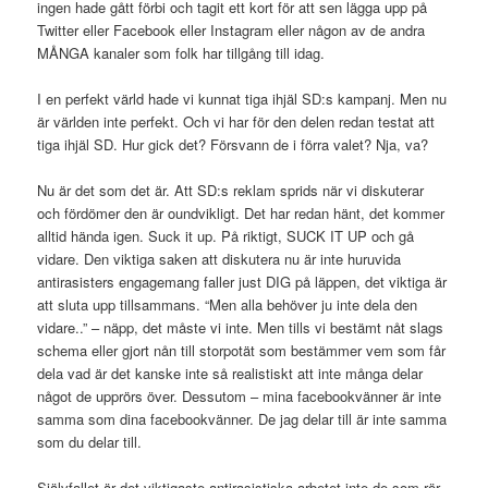
ingen hade gått förbi och tagit ett kort för att sen lägga upp på
Twitter eller Facebook eller Instagram eller någon av de andra
MÅNGA kanaler som folk har tillgång till idag.
I en perfekt värld hade vi kunnat tiga ihjäl SD:s kampanj. Men nu
är världen inte perfekt. Och vi har för den delen redan testat att
tiga ihjäl SD. Hur gick det? Försvann de i förra valet? Nja, va?
Nu är det som det är. Att SD:s reklam sprids när vi diskuterar
och fördömer den är oundvikligt. Det har redan hänt, det kommer
alltid hända igen. Suck it up. På riktigt, SUCK IT UP och gå
vidare. Den viktiga saken att diskutera nu är inte huruvida
antirasisters engagemang faller just DIG på läppen, det viktiga är
att sluta upp tillsammans. “Men alla behöver ju inte dela den
vidare..” – näpp, det måste vi inte. Men tills vi bestämt nåt slags
schema eller gjort nån till storpotät som bestämmer vem som får
dela vad är det kanske inte så realistiskt att inte många delar
något de upprörs över. Dessutom – mina facebookvänner är inte
samma som dina facebookvänner. De jag delar till är inte samma
som du delar till.
Självfallet är det viktigaste antirasistiska arbetet inte de som rör