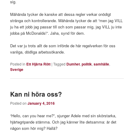
sig.
Måhända tycker de kanske att dessa regler verkar onödigt
stränga och kontrollerande. Måhända tycker de att “men jag VILL
ju ha ett jobb jag passar till och som passar mig, jag VILL ju inte
jobba på McDonalds!”. Jaha, synd för dem.
Det var ju trots allt de som införde de här regelverken för oss
vanliga, dödliga arbetssökande.
Posted in
Ett Hjärta Rött
|
Tagged
Dumhet
,
politik
,
samhälle
,
Sverige
Kan ni höra oss?
Posted on
January 4, 2016
“Hello, can you hear me?”, sjunger Adele med sin skörstarka,
hjärtegripande stämma. Och jag känner lite detsamma: är det
någon som hör mig? Hallå?