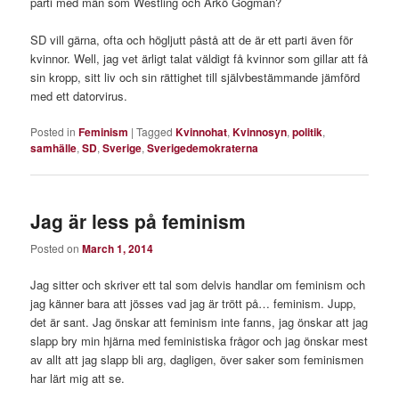
parti med män som Westling och Arkö Gogman?
SD vill gärna, ofta och högljutt påstå att de är ett parti även för
kvinnor. Well, jag vet ärligt talat väldigt få kvinnor som gillar att få
sin kropp, sitt liv och sin rättighet till självbestämmande jämförd
med ett datorvirus.
Posted in
Feminism
|
Tagged
Kvinnohat
,
Kvinnosyn
,
politik
,
samhälle
,
SD
,
Sverige
,
Sverigedemokraterna
Jag är less på feminism
Posted on
March 1, 2014
Jag sitter och skriver ett tal som delvis handlar om feminism och
jag känner bara att jösses vad jag är trött på… feminism. Jupp,
det är sant. Jag önskar att feminism inte fanns, jag önskar att jag
slapp bry min hjärna med feministiska frågor och jag önskar mest
av allt att jag slapp bli arg, dagligen, över saker som feminismen
har lärt mig att se.