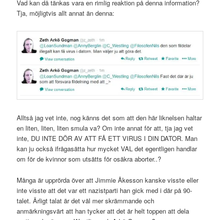
Vad kan då tänkas vara en rimlig reaktion på denna information?
Tja, möjligtvis allt annat än denna:
Alltså jag vet inte, nog känns det som att den här liknelsen haltar
en liten, liten, liten smula va? Om inte annat för att, tja jag vet
inte, DU INTE DÖR AV ATT FÅ ETT VIRUS I DIN DATOR. Man
kan ju också ifrågasätta hur mycket VAL det egentligen handlar
om för de kvinnor som utsätts för osäkra aborter..?
Många är upprörda över att Jimmie Åkesson kanske visste eller
inte visste att det var ett nazistparti han gick med i där på 90-
talet. Ärligt talat är det väl mer skrämmande och
anmärkningsvärt att han tycker att det är helt toppen att dela