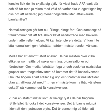
kanske fick de lite skylla sig själv för visst hade AFA varit där
och då får man ju räkna med våld så varför ska vi egentligen bry
oss om att nazister, jag menar högeraktivister, attackerade
barnfamiljer?
Normaliseringen går fort nu. Riktigt, riktigt fort. Och samtidigt så
framkommer det att två skolor blivit nerklottrade med hakkors
under natten eller helgen. Vi kan inte tolerera detta! Vi kan inte
låta normaliseringen fortsätta, tvärtom måste trenden vändas.
Media har ett enormt stort ansvar. De har makten över vilka
etiketter som sätts på saker och ting, organisationer och
företeelser. Om media fortsätter fega ur och beskriva nazistiska
grupper som “högeraktivister” så kommer det få konsekvenser.
Om inte högern snart ställer sig upp och fördömer nazistvåldet
utan att villkora det med “…men vi måste komma ihåg vänstern
också!” så kommer det få konsekvenser.
Vi har en statsminister som är väldigt tyst i de här frågorna
.Självfallet får också det konsekvenser. Det är banne mig på
tiden att den tystnaden bryts. Det är banne mig på tiden att