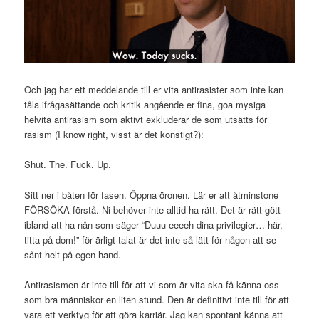
Och jag har ett meddelande till er vita antirasister som inte kan
tåla ifrågasättande och kritik angående er fina, goa mysiga
helvita antirasism som aktivt exkluderar de som utsätts för
rasism (I know right, visst är det konstigt?):
Shut. The. Fuck. Up.
Sitt ner i båten för fasen. Öppna öronen. Lär er att åtminstone
FÖRSÖKA förstå. Ni behöver inte alltid ha rätt. Det är rätt gött
ibland att ha nån som säger “Duuu eeeeh dina privilegier… här,
titta på dom!” för ärligt talat är det inte så lätt för någon att se
sånt helt på egen hand.
Antirasismen är inte till för att vi som är vita ska få känna oss
som bra människor en liten stund. Den är definitivt inte till för att
vara ett verktyg för att göra karriär. Jag kan spontant känna att