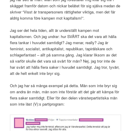
skägget framför datorn och nickar belåtet för sig själva medan de
skriver “Visst är transpersoners rättigheter viktiga, men det får
aldrig komma före kampen mot kapitalism!”.
Jag ser det hela tiden, allt är underställt kampen mot
kapitalismen. Och jag undrar: hur SVÅRT ska det vara att hålla
flera tankar i huvudet samtidigt? Jag menar, really? Jag är
feminist, socialist, antikapitalist, republikan, tapirälskare och
schlagerfantast – allt på samma gång. Jag klarar liksom av det
så varför skulle det vara så svårt för män? Nej, jag tror inte de
har svårt att hålla flera saker i huvudet samtidigt. Jag tror, tyvärr,
att de helt enkelt inte bryr sig.
Och jag har så många exempel på detta. Män som inte bryr sig
om andra än män, män som inte förstår att det går att kämpa för
flera saker samtidigt. Eller för den delen vänsterpartistiska män
som inte läst (V):s partiprogram: