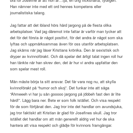
bra för Josefine är att hon är…tja, en ung flicksnärta, tydligen.
Han nämner inte med ett ord hennes kompetens eller
journalistiska talang.
Jag fattar att det ibland hörs hård jargong på de flesta olika
arbetsplatser. Vad jag däremot inte fattar är varför man tycker att
det för det första är något positivt, för det andra är något som ska
lyftas och uppmärksammas även för oss utanför arbetsplatsen.
Jag skäms när jag läser Kristians krönika. Den är sexistisk och
dryper av kvinnoförakt. Och då spelar det ärligt talat ingen roll hur
han tänkte när han skrev den, det är hur vi andra uppfattar den
som spelar mest roll.
Män måste börja ta sitt ansvar. Det får vara nog nu, att skylla
kvinnoförakt på “humor och skoj”. Det funkar inte att säga
“Ahmeeeh vi har ju sån gooooo jargong på jöbbeh fast den är lite
hård!”. Lägg bara ner. Bete er som folk istället. Och visa respekt
för de som förtjänat den. Jag tror inte det handlar om avundsjuka,
jag tror faktiskt att Kristian är glad för Josefines skull. Jag tror
istället det handlar om att män generellt aldrig vet hur de ska
hantera att visa respekt och glädje för kvinnors framgångar.