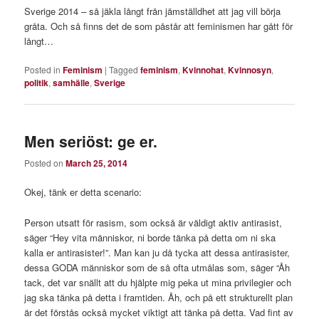
Sverige 2014 – så jäkla långt från jämställdhet att jag vill börja
gråta. Och så finns det de som påstår att feminismen har gått för
långt…
Posted in
Feminism
|
Tagged
feminism
,
Kvinnohat
,
Kvinnosyn
,
politik
,
samhälle
,
Sverige
Men seriöst: ge er.
Posted on
March 25, 2014
Okej, tänk er detta scenario:
Person utsatt för rasism, som också är väldigt aktiv antirasist,
säger “Hey vita människor, ni borde tänka på detta om ni ska
kalla er antirasister!”. Man kan ju då tycka att dessa antirasister,
dessa GODA människor som de så ofta utmålas som, säger “Åh
tack, det var snällt att du hjälpte mig peka ut mina privilegier och
jag ska tänka på detta i framtiden. Åh, och på ett strukturellt plan
är det förstås också mycket viktigt att tänka på detta. Vad fint av