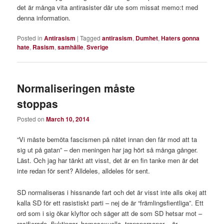
det är många vita antirasister där ute som missat memo:t med
denna information.
Posted in
Antirasism
|
Tagged
antirasism
,
Dumhet
,
Haters gonna
hate
,
Rasism
,
samhälle
,
Sverige
Normaliseringen måste
stoppas
Posted on
March 10, 2014
“Vi måste bemöta fascismen på nätet innan den får mod att ta
sig ut på gatan” – den meningen har jag hört så många gånger.
Läst. Och jag har tänkt att visst, det är en fin tanke men är det
inte redan för sent? Alldeles, alldeles för sent.
SD normaliseras i hissnande fart och det är visst inte alls okej att
kalla SD för ett rasistiskt parti – nej de är “främlingsfientliga”. Ett
ord som i sig ökar klyftor och säger att de som SD hetsar mot –
rasifierade, flyktingar, homosexuella, transpersoner – är