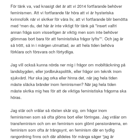
För tänk va, vad knasigt det är att vi 2014 fortfarande behöver
feminismen. Att vi fortfarande får höra att vi är hysteriska
kvinnofolk när vi skriker för våra liv, att vi fortfarande blir bemötta
med “men du, det här är inte viktigt för tänk på *insert valfri
annan fråga som visserligen är viktig men som inte behöver
glömmas bort bara för att feministiska frågor lyfts*”. Och jag är
så trött, så in i märgen utmattad, av att hela tiden behöva
förklara och försvara och förtydliga.
Jag vill också kunna nörda ner mig i frågor om mobiltäckning på
landsbygden, eller jordbrukspolitik, eller frågor om teknik inom
sjukvård. Hur ska jag orka eller hinna det, när jag hela tiden
måste släcka bränder inom feminismen? När jag hela tiden
måste skrika mig hes för att de viktiga feministiska frågorna ska
höras.
Jag står och vrålar så rösten skär sig, om frågor inom
feminismen som så ofta glöms bort eller förringas. Jag vrålar om
transfeminism och om en feminism som glömt pensionärerna, en
feminism som ofta är trångsynt, en feminism där en tydlig
rangordning finns och där alldeles för många säger “jag är