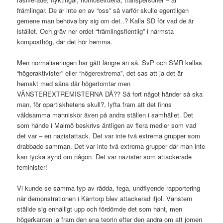
främlingar. De är inte en av “oss” så varför skulle egentligen
gemene man behöva bry sig om det..? Kalla SD för vad de är
istället. Och gräv ner ordet “främlingsfientlig” i närmsta
komposthög, där det hör hemma.
Men normaliseringen har gått längre än så. SvP och SMR kallas
“högeraktivister” eller “högerextrema”, det sas att ja det är
hemskt med såna där högertomtar men
VÄNSTEREXTREMISTERNA DÅ?? Så fort något händer så ska
man, för opartiskhetens skull?, lyfta fram att det finns
våldsamma människor även på andra ställen i samhället. Det
som hände i Malmö beskrivs äntligen av flera medier som vad
det var – en nazistattack. Det var inte två extrema grupper som
drabbade samman. Det var inte två extrema grupper där man inte
kan tycka synd om någon. Det var nazister som attackerade
feminister!
Vi kunde se samma typ av rädda, fega, undflyende rapportering
när demonstrationen i Kärrtorp blev attackerad ifjol. Vänstern
ställde sig enhälligt upp och fördömde det som hänt, men
högerkanten la fram den ena teorin efter den andra om att jomen