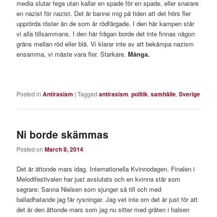
media slutar fega utan kallar en spade för en spade, eller snarare
en nazist för nazist. Det är banne mig på tiden att det hörs fler
upprörda röster än de som är rödfärgade. I den här kampen står
vi alla tillsammans. I den här frågan borde det inte finnas någon
gräns mellan röd eller blå. Vi klarar inte av att bekämpa nazism
ensamma, vi måste vara fler. Starkare.
Många.
Posted in
Antirasism
|
Tagged
antirasism
,
politik
,
samhälle
,
Sverige
Ni borde skämmas
Posted on
March 8, 2014
Det är åttonde mars idag. Internationella Kvinnodagen. Finalen i
Melodifestivalen har just avslutats och en kvinna står som
segrare: Sanna Nielsen som sjunger så till och med
balladhatande jag får rysningar. Jag vet inte om det är just för att
det är den åttonde mars som jag nu sitter med gråten i halsen