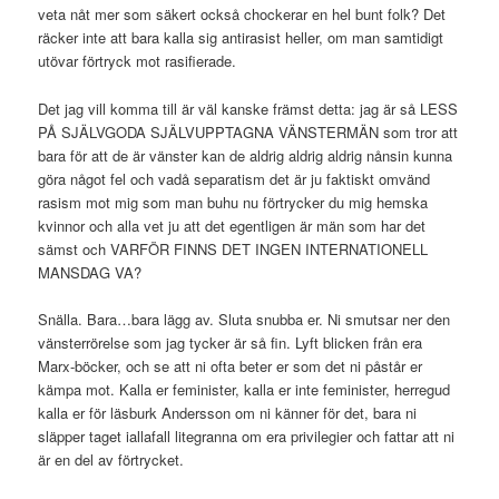
veta nåt mer som säkert också chockerar en hel bunt folk? Det
räcker inte att bara kalla sig antirasist heller, om man samtidigt
utövar förtryck mot rasifierade.
Det jag vill komma till är väl kanske främst detta: jag är så LESS
PÅ SJÄLVGODA SJÄLVUPPTAGNA VÄNSTERMÄN som tror att
bara för att de är vänster kan de aldrig aldrig aldrig nånsin kunna
göra något fel och vadå separatism det är ju faktiskt omvänd
rasism mot mig som man buhu nu förtrycker du mig hemska
kvinnor och alla vet ju att det egentligen är män som har det
sämst och VARFÖR FINNS DET INGEN INTERNATIONELL
MANSDAG VA?
Snälla. Bara…bara lägg av. Sluta snubba er. Ni smutsar ner den
vänsterrörelse som jag tycker är så fin. Lyft blicken från era
Marx-böcker, och se att ni ofta beter er som det ni påstår er
kämpa mot. Kalla er feminister, kalla er inte feminister, herregud
kalla er för läsburk Andersson om ni känner för det, bara ni
släpper taget iallafall litegranna om era privilegier och fattar att ni
är en del av förtrycket.