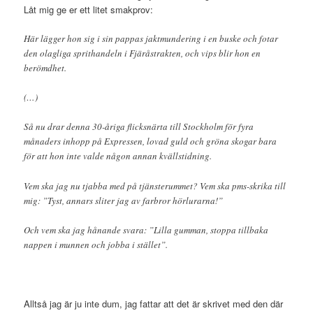
Låt mig ge er ett litet smakprov:
Här lägger hon sig i sin pappas jaktmundering i en buske och fotar
den olagliga sprithandeln i Fjäråstrakten, och vips blir hon en
berömdhet.
(…)
Så nu drar denna 30-åriga flicksnärta till Stockholm för fyra
månaders inhopp på Expressen, lovad guld och gröna skogar bara
för att hon inte valde någon annan kvällstidning.
Vem ska jag nu tjabba med på tjänsterummet? Vem ska pms-skrika till
mig: ”Tyst, annars sliter jag av farbror hörlurarna!”
Och vem ska jag hånande svara: ”Lilla gumman, stoppa tillbaka
nappen i munnen och jobba i stället”.
Alltså jag är ju inte dum, jag fattar att det är skrivet med den där