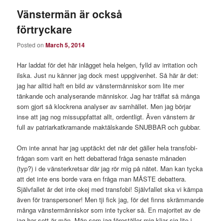
Vänstermän är också
förtryckare
Posted on
March 5, 2014
Har laddat för det här inlägget hela helgen, fylld av irritation och
ilska. Just nu känner jag dock mest uppgivenhet. Så här är det:
jag har alltid haft en bild av vänstermänniskor som lite mer
tänkande och analyserande människor. Jag har träffat så många
som gjort så klockrena analyser av samhället. Men jag börjar
inse att jag nog missuppfattat allt, ordentligt. Även vänstern är
full av patriarkatkramande maktälskande SNUBBAR och gubbar.
Om inte annat har jag upptäckt det när det gäller hela transfobi-
frågan som varit en hett debatterad fråga senaste månaden
(typ?) i de vänsterkretsar där jag rör mig på nätet. Man kan tycka
att det inte ens borde vara en fråga man MÅSTE debattera.
Självfallet är det inte okej med transfobi! Självfallet ska vi kämpa
även för transpersoner! Men tji fick jag, för det finns skrämmande
många vänstermänniskor som inte tycker så. En majoritet av de
jag har sett är män. Män som jag föreställer mig kliar sig lite i