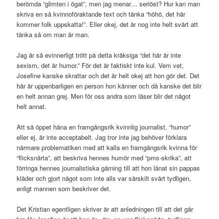
berömda “glimten i ögat”, men jag menar… seriöst? Hur kan man
skriva en så kvinnoföraktande text och tänka “höhö, det här
kommer folk uppskatta!”. Eller okej, det är nog inte helt svårt att
tänka så om man är man.
Jag är så evinnerligt trött på detta kräksiga “det här är inte
sexism, det är humor.” För det är faktiskt inte kul. Vem vet,
Josefine kanske skrattar och det är helt okej att hon gör det. Det
här är uppenbarligen en person hon känner och då kanske det blir
en helt annan grej. Men för oss andra som läser blir det något
helt annat.
Att så öppet håna en framgångsrik kvinnlig journalist, “humor”
eller ej, är inte acceptabelt. Jag tror inte jag behöver förklara
närmare problematiken med att kalla en framgångsrik kvinna för
“flicksnärta”, att beskriva hennes humör med “pms-skrika”, att
förringa hennes journalistiska gärning till att hon lånat sin pappas
kläder och gjort något som inte alls var särskilt svårt tydligen,
enligt mannen som beskriver det.
Det Kristian egentligen skriver är att anledningen till att det går