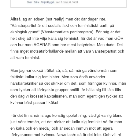
Alltså jag är ledsen (not really) men det där duger inte.
“Vänsterpartiet är ett socialistiskt och feministiskt parti, på
ekologisk grund” (Vänsterpartiets partiprogram). För mig är det
helt okej att inte vilja kalla sig feminist, för det är vad man GÖR
och hur man AGERAR som har mest betydelse. Men dude. Det
finns inget motsatsförhållande mellan att vara vänsterpartist och
att vara feminist.
Men jag har också träffat så, så, så många vänstermän som
faktiskt kallar sig feminister. Men som ändå använder
härskartekniker så det skriker om det, som förringar kvinnor, män
som tycker att förtryckta grupper snällt får hålla sig till tåls tills
den dag vi krossat kapitalismen, män som egentligen tycker att
kvinnor bäst passar i köket.
För det finns nån slags konstig uppfattning, väldigt vanlig bland
just vänstermän, att det räcker att kalla sig feminist så får man
en kaka och en medalj och är sedan immun mot att agera
förtryckande mot kvinnor. Newsflash: så är det inte. Och vill ni