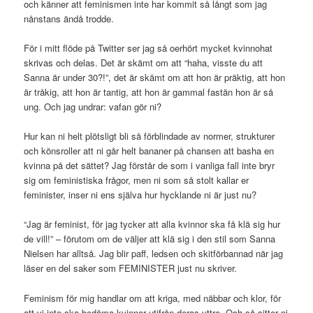
och känner att feminismen inte har kommit så långt som jag
nånstans ändå trodde.
För i mitt flöde på Twitter ser jag så oerhört mycket kvinnohat
skrivas och delas. Det är skämt om att “haha, visste du att
Sanna är under 30?!”, det är skämt om att hon är präktig, att hon
är tråkig, att hon är tantig, att hon är gammal fastän hon är så
ung. Och jag undrar: vafan gör ni?
Hur kan ni helt plötsligt bli så förblindade av normer, strukturer
och könsroller att ni går helt bananer på chansen att basha en
kvinna på det sättet? Jag förstår de som i vanliga fall inte bryr
sig om feministiska frågor, men ni som så stolt kallar er
feminister, inser ni ens själva hur hycklande ni är just nu?
“Jag är feminist, för jag tycker att alla kvinnor ska få klä sig hur
de vill!” – förutom om de väljer att klä sig i den stil som Sanna
Nielsen har alltså. Jag blir paff, ledsen och skitförbannad när jag
läser en del saker som FEMINISTER just nu skriver.
Feminism för mig handlar om att kriga, med näbbar och klor, för
att vi inte ska bedöma kvinnor utifrån deras yttre. Och så sitter ni