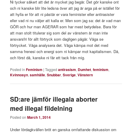
Ni tycker säkert att det är mycket jag begär. Det gör kanske ont
och ni kanske blir lite ledsna över att jag är arga på er istället för
att hylla er för att ni påstår er vara feminister eller antirasister
eller vad ni nu väljer att kalla er. Men som jag sa: det är vad man
GÖR och hur man AGERAR som har mest betydelse. Bara för
att man stolt titulerar sig som del av vänstern är man inte
ansvarsfri för allt förtryck som dagligen pågår. Våga se
förtrycket. Våga analysera det. Våga kämpa mot det med
samma frenesi och energi som ni kämpar mot kapitalismen. Då,
och först då, kanske ni får ett tack från mig.
Posted in
Feminism
|
Tagged
antirasism
,
Dumhet
,
feminism
,
Kvinnosyn
,
samhälle
,
Snubbar
,
Sverige
,
Vänstern
SD:are jämför illegala aborter
med illegal fildelning
Posted on
March 1, 2014
Under lördagkvällen bröt en ganska omfattande diskussion om