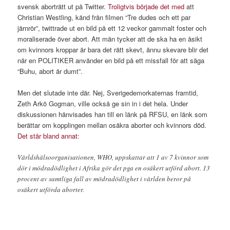
svensk aborträtt ut på Twitter.
Troligtvis började det med
att
Christian Westling, känd från filmen “Tre dudes och ett par
järnrör”, twittrade ut en bild på ett 12 veckor gammalt foster och
moraliserade över abort. Att män tycker att de ska ha en åsikt
om kvinnors kroppar är bara det rätt skevt, ännu skevare blir det
när en POLITIKER använder en bild på ett missfall för att säga
“Buhu, abort är dumt”.
Men det slutade inte där. Nej, Sverigedemorkaternas framtid,
Zeth Arkö Gogman, ville också ge sin in i det hela. Under
diskussionen hänvisades han till en länk på RFSU, en länk som
berättar om kopplingen mellan osäkra aborter och kvinnors död.
Det står bland annat:
Världshälsoorganisationen, WHO, uppskattar att 1 av 7 kvinnor som
dör i mödradödlighet i Afrika gör det pga en osäkert utförd abort. 13
procent av samtliga fall av mödradödlighet i världen beror på
osäkert utförda aborter.