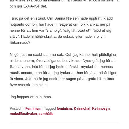
och gör E-X-A-K-T det.
Tänk på det en stund. Om Sanna Nielsen hade uppträtt iklädd
hotpants och bh, hur hade ni reagerat om folk klankat ner på
henne för att hon var “slampig”, “såg lättfotad ut”, “bjöd ut sig
själv”. Hade ni höhö-skrattat då också, eller hade ni blivit
förbannade?
Ni gör just nu exakt samma sak. Och jag känner helt plötsligt en
alldeles enorm, överväldigande besvikelse. Nyss grät jag för att
Sanna vann, inte för att jag tycker särskilt mycket om hennes
musik annars, utan för att jag tycker att hon förtjänar att äntligen
få vinna. Just nu är jag dock mer sugen på att gråta bittra tårar
över svensk feminism.
Jag hoppas att ni skäms.
Posted in
Feminism
|
Tagged
feminism
,
Kvinnohat
,
Kvinnosyn
,
melodifestivalen
,
samhälle