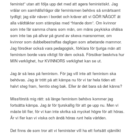
feminist” utan att följa upp det med att agera feministiskt. Jag
vrålar om samhällsfrågor där feminismen behövs så smärtsamt
tydligt; jag slår näven i bordet och kräver att vi GÖR NÅGOT åt
alla våldtäkter som stämplas med “friande dom”. Om kvinnor
som inte får samma chans som män, om mäns psykiska ohälsa
som inte tas på allvar på grund av skeva mansnormer, om
kvinnor som dubbelbestraffas dagligen som arbetande mammor.
Jag försöker också vara pedagogisk, förklara för tjuriga män att
feminism borde vara viktigt för dem också. Försöker beskriva hur
MIN verklighet, hur KVINNORS verklighet kan se ut.
Jag är så less på feminism. För jag vill inte att feminism ska
behövas. Jag är trött på att kämpa nu för vi tar hela tiden ett
halvt steg fram, femtio steg bak. Eller är det bara så det känns?
Missförstå mig rätt: så länge feminism behövs kommer jag
fortsätta kämpa. Jag är för tjurskallig för att ge upp nu. Men vi
måste bli fler, för vi kan inte skrika så mycket högre för att höras.
Är vi fler kan vi viska och ändå höras runt hela världen.
Det finns de som tror att vi feminister vill ha ett fortsätt ojämlikt