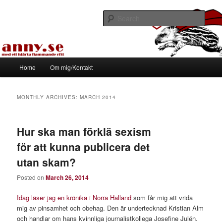
Skip
Skip
Med ett hjärta flammande rött
to
to
Sear
primary
secondary
content
content
Tapirhen
Main
Home
Om mig/Kontakt
menu
MONTHLY ARCHIVES:
MARCH 2014
Hur ska man förklä sexism
för att kunna publicera det
utan skam?
Posted on
March 26, 2014
Idag läser jag en krönika i Norra Halland
som får mig att vrida
mig av pinsamhet och obehag. Den är undertecknad Kristian Alm
och handlar om hans kvinnliga journalistkollega Josefine Julén.