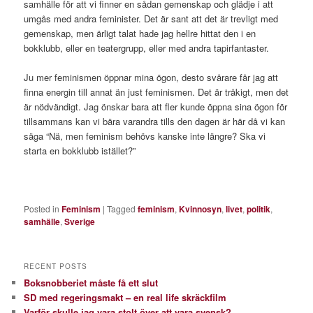
samhälle för att vi finner en sådan gemenskap och glädje i att
umgås med andra feminister. Det är sant att det är trevligt med
gemenskap, men ärligt talat hade jag hellre hittat den i en
bokklubb, eller en teatergrupp, eller med andra tapirfantaster.
Ju mer feminismen öppnar mina ögon, desto svårare får jag att
finna energin till annat än just feminismen. Det är tråkigt, men det
är nödvändigt. Jag önskar bara att fler kunde öppna sina ögon för
tillsammans kan vi bära varandra tills den dagen är här då vi kan
säga “Nä, men feminism behövs kanske inte längre? Ska vi
starta en bokklubb istället?”
Posted in
Feminism
|
Tagged
feminism
,
Kvinnosyn
,
livet
,
politik
,
samhälle
,
Sverige
RECENT POSTS
Boksnobberiet måste få ett slut
SD med regeringsmakt – en real life skräckfilm
Varför skulle jag vara stolt över att vara svensk?