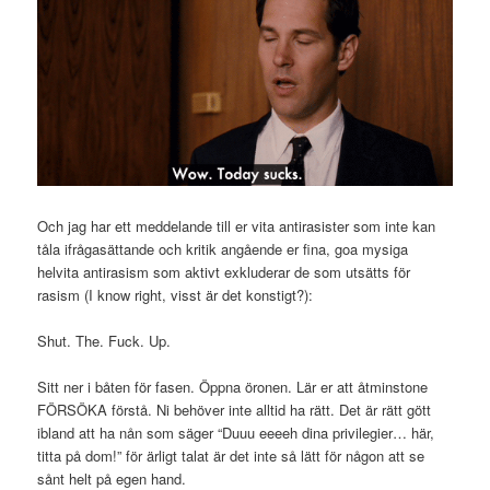
Och jag har ett meddelande till er vita antirasister som inte kan
tåla ifrågasättande och kritik angående er fina, goa mysiga
helvita antirasism som aktivt exkluderar de som utsätts för
rasism (I know right, visst är det konstigt?):
Shut. The. Fuck. Up.
Sitt ner i båten för fasen. Öppna öronen. Lär er att åtminstone
FÖRSÖKA förstå. Ni behöver inte alltid ha rätt. Det är rätt gött
ibland att ha nån som säger “Duuu eeeeh dina privilegier… här,
titta på dom!” för ärligt talat är det inte så lätt för någon att se
sånt helt på egen hand.