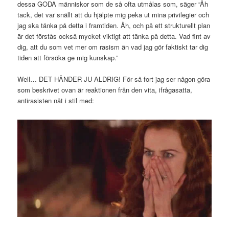
dessa GODA människor som de så ofta utmålas som, säger “Åh
tack, det var snällt att du hjälpte mig peka ut mina privilegier och
jag ska tänka på detta i framtiden. Åh, och på ett strukturellt plan
är det förstås också mycket viktigt att tänka på detta. Vad fint av
dig, att du som vet mer om rasism än vad jag gör faktiskt tar dig
tiden att försöka ge mig kunskap.”
Well… DET HÄNDER JU ALDRIG! För så fort jag ser någon göra
som beskrivet ovan är reaktionen från den vita, ifrågasatta,
antirasisten nåt i stil med: