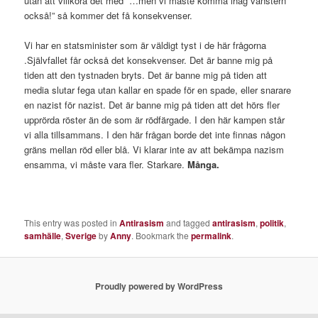
utan att villkora det med “…men vi måste komma ihåg vänstern
också!” så kommer det få konsekvenser.
Vi har en statsminister som är väldigt tyst i de här frågorna
.Självfallet får också det konsekvenser. Det är banne mig på
tiden att den tystnaden bryts. Det är banne mig på tiden att
media slutar fega utan kallar en spade för en spade, eller snarare
en nazist för nazist. Det är banne mig på tiden att det hörs fler
upprörda röster än de som är rödfärgade. I den här kampen står
vi alla tillsammans. I den här frågan borde det inte finnas någon
gräns mellan röd eller blå. Vi klarar inte av att bekämpa nazism
ensamma, vi måste vara fler. Starkare.
Många.
This entry was posted in
Antirasism
and tagged
antirasism
,
politik
,
samhälle
,
Sverige
by
Anny
. Bookmark the
permalink
.
Proudly powered by WordPress