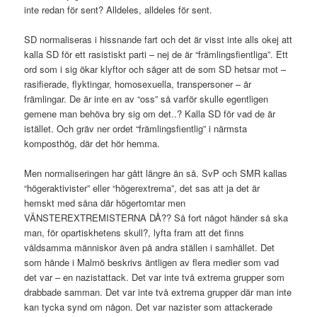
inte redan för sent? Alldeles, alldeles för sent.
SD normaliseras i hissnande fart och det är visst inte alls okej att
kalla SD för ett rasistiskt parti – nej de är “främlingsfientliga”. Ett
ord som i sig ökar klyftor och säger att de som SD hetsar mot –
rasifierade, flyktingar, homosexuella, transpersoner – är
främlingar. De är inte en av “oss” så varför skulle egentligen
gemene man behöva bry sig om det..? Kalla SD för vad de är
istället. Och gräv ner ordet “främlingsfientlig” i närmsta
komposthög, där det hör hemma.
Men normaliseringen har gått längre än så. SvP och SMR kallas
“högeraktivister” eller “högerextrema”, det sas att ja det är
hemskt med såna där högertomtar men
VÄNSTEREXTREMISTERNA DÅ?? Så fort något händer så ska
man, för opartiskhetens skull?, lyfta fram att det finns
våldsamma människor även på andra ställen i samhället. Det
som hände i Malmö beskrivs äntligen av flera medier som vad
det var – en nazistattack. Det var inte två extrema grupper som
drabbade samman. Det var inte två extrema grupper där man inte
kan tycka synd om någon. Det var nazister som attackerade