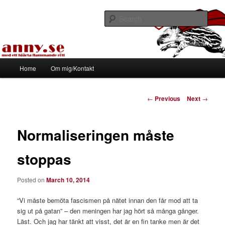
Skip
Med ett hjärta flammande rött
to
Sear
primary
content
Tapirhen
Main
Home
Om mig/Kontakt
menu
Post
←
Previous
Next
→
navigation
Normaliseringen måste
stoppas
Posted on
March 10, 2014
“Vi måste bemöta fascismen på nätet innan den får mod att ta
sig ut på gatan” – den meningen har jag hört så många gånger.
Läst. Och jag har tänkt att visst, det är en fin tanke men är det