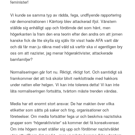
feminister!
Vi kunde se samma typ av rädda, fega, undflyende rapportering
när demonstrationen i Kärrtorp blev attackerad ifjol. Vänstern
ställde sig enhälligt upp och fördömde det som hänt, men
högerkanten la fram den ena teorin efter den andra om att jomen
kanske fick de lite skylla sig själv för visst hade AFA varit där
och då får man ju räkna med våld så varför ska vi egentligen bry
oss om att nazister, jag menar högeraktivister, attackerade
barnfamiljer?
Normaliseringen går fort nu. Riktigt, riktigt fort. Och samtidigt så
framkommer det att två skolor blivit nerklottrade med hakkors
under natten eller helgen. Vi kan inte tolerera detta! Vi kan inte
låta normaliseringen fortsätta, tvärtom måste trenden vändas.
Media har ett enormt stort ansvar. De har makten över vilka
etiketter som sätts på saker och ting, organisationer och
företeelser. Om media fortsätter fega ur och beskriva nazistiska
grupper som “högeraktivister” så kommer det få konsekvenser.
Om inte högern snart ställer sig upp och fördömer nazistvåldet