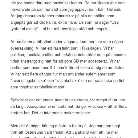
när jag bodde där) med nazistiskt klotter. De har liksom inte varit
närvarande på samma sätt som jag upplevt dem här i Halland.
Att jag dessutom känner människor på alla de ställen som
angripits gör att det känns extra nära. De som nu säger “Oss
tystar ni aldrig!” – ni har mitt osvikliga stöd och respekt.
Att nazisterna fått vind under vingarna kommer inte som någon
överraskning .Vi har ett rasistiskt parti i Riksdagen. Vi har
politiker, mediala profiler och erkända debattörer som på senaste
tiden ansträngt sig hårt för att göra SD mer accepterat. Vi har
partier som anammar SD-retorik för att locka åt sig deras röster.
Vi har sett flera gånger hur man använder eufemismer som
“invandringskritiska” och “islamkritiska” om det rasistiska partiet
som förgiftar samhällsklimatet.
Självfallet ger det energi även åt nazisterna, för steget dit är inte
så långt. Accepterar vi en sorts hat, då ger vi också kraft till flera
sorters hat. Det är inte precis rocket science.
Men det är något här jag måste ta fasta på. Jag har som sagt
trott att Östersund varit fredat. Att Jämtland varit ett lite mer