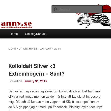
Skip
Skip
Med ett hjärta flammande rött
to
to
Sear
primary
secondary
content
content
Tapirhen
Main
Home
Om mig/Kontakt
menu
MONTHLY ARCHIVES:
JANUARY 2015
Kolloidalt Silver <3
Extremhögern = Sant?
Posted on
January 31, 2015
Det var ett tag sedan jag skrev om kolloidalt silver. Det har flera
olika anledningar, men en av dem är inte att jag slutat intressera
mig. Då och då korsas mina vägar med KS, till exempel i en av
de MS-grupper jag är med i på Facebook. Plötsligt dyker det upp: