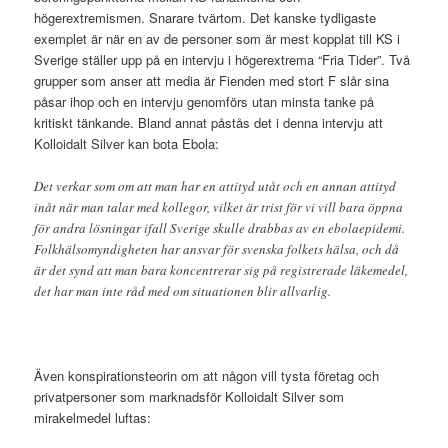
högerextremismen. Snarare tvärtom. Det kanske tydligaste
exemplet är när en av de personer som är mest kopplat till KS i
Sverige ställer upp på en intervju i högerextrema “Fria Tider”. Två
grupper som anser att media är Fienden med stort F slår sina
påsar ihop och en intervju genomförs utan minsta tanke på
kritiskt tänkande. Bland annat påstås det i denna intervju att
Kolloidalt Silver kan bota Ebola:
Det verkar som om att man har en attityd utåt och en annan attityd
inåt när man talar med kollegor, vilket är trist för vi vill bara öppna
för andra lösningar ifall Sverige skulle drabbas av en ebolaepidemi.
Folkhälsomyndigheten har ansvar för svenska folkets hälsa, och då
är det synd att man bara koncentrerar sig på registrerade läkemedel,
det har man inte råd med om situationen blir allvarlig.
Även konspirationsteorin om att någon vill tysta företag och
privatpersoner som marknadsför Kolloidalt Silver som
mirakelmedel luftas: