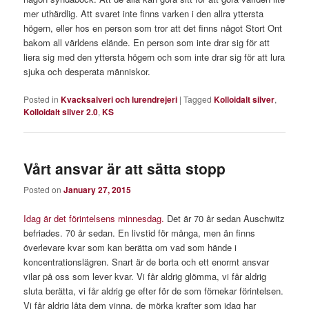
mer uthärdlig. Att svaret inte finns varken i den allra yttersta
högern, eller hos en person som tror att det finns något Stort Ont
bakom all världens elände. En person som inte drar sig för att
liera sig med den yttersta högern och som inte drar sig för att lura
sjuka och desperata människor.
Posted in
Kvacksalveri och lurendrejeri
|
Tagged
Kolloidalt silver
,
Kolloidalt silver 2.0
,
KS
Vårt ansvar är att sätta stopp
Posted on
January 27, 2015
Idag är det förintelsens minnesdag.
Det är 70 år sedan Auschwitz
befriades. 70 år sedan. En livstid för många, men än finns
överlevare kvar som kan berätta om vad som hände i
koncentrationslägren. Snart är de borta och ett enormt ansvar
vilar på oss som lever kvar. Vi får aldrig glömma, vi får aldrig
sluta berätta, vi får aldrig ge efter för de som förnekar förintelsen.
Vi får aldrig låta dem vinna, de mörka krafter som idag har