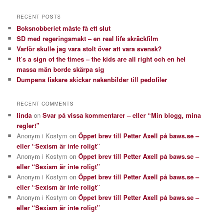
RECENT POSTS
Boksnobberiet måste få ett slut
SD med regeringsmakt – en real life skräckfilm
Varför skulle jag vara stolt över att vara svensk?
It’s a sign of the times – the kids are all right och en hel
massa män borde skärpa sig
Dumpens fiskare skickar nakenbilder till pedofiler
RECENT COMMENTS
linda
on
Svar på vissa kommentarer – eller “Min blogg, mina
regler!”
Anonym i Kostym
on
Öppet brev till Petter Axell på baws.se –
eller “Sexism är inte roligt”
Anonym i Kostym
on
Öppet brev till Petter Axell på baws.se –
eller “Sexism är inte roligt”
Anonym i Kostym
on
Öppet brev till Petter Axell på baws.se –
eller “Sexism är inte roligt”
Anonym i Kostym
on
Öppet brev till Petter Axell på baws.se –
eller “Sexism är inte roligt”