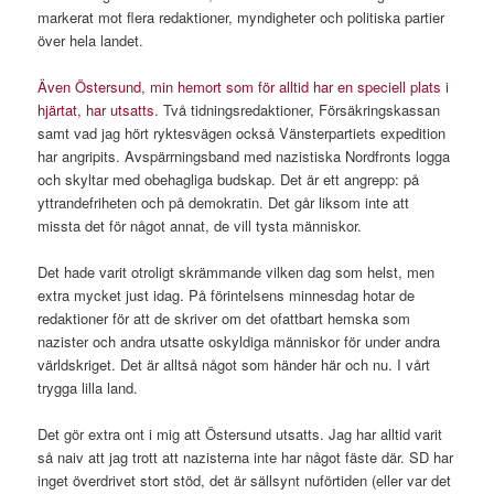
markerat mot flera redaktioner, myndigheter och politiska partier
över hela landet.
Även Östersund, min hemort som för alltid har en speciell plats i
hjärtat, har utsatts.
Två tidningsredaktioner, Försäkringskassan
samt vad jag hört ryktesvägen också Vänsterpartiets expedition
har angripits. Avspärrningsband med nazistiska Nordfronts logga
och skyltar med obehagliga budskap. Det är ett angrepp: på
yttrandefriheten och på demokratin. Det går liksom inte att
missta det för något annat, de vill tysta människor.
Det hade varit otroligt skrämmande vilken dag som helst, men
extra mycket just idag. På förintelsens minnesdag hotar de
redaktioner för att de skriver om det ofattbart hemska som
nazister och andra utsatte oskyldiga människor för under andra
världskriget. Det är alltså något som händer här och nu. I vårt
trygga lilla land.
Det gör extra ont i mig att Östersund utsatts. Jag har alltid varit
så naiv att jag trott att nazisterna inte har något fäste där. SD har
inget överdrivet stort stöd, det är sällsynt nuförtiden (eller var det