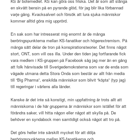
KS är botemedlet. KS kan göra oss friska. Det är som att slänga
en skvätt bensin på en pyrande glöd, för jag blir lika förbannad
varje gång. Kvacksalveri och försök att lura sjuka människor
kommer alltid göra mig upprörd.
En sak som har intresserat mig enormt är de många
beröringspunkterna mellan KS-fanatiker och högerextremism. På
många sätt delar de tron på konspirationsteorier. Det finns något
stort, ONT, som vill oss illa. Under den tiden jag fortfarande fick
vara medlem i KS-gruppen på Facebook såg jag mer än en gång
att folk hänvisade till Sverigedemokraterna som var de enda som
vågade utmana detta Stora Onda som består av allt från media
till “Big Pharma”, enskilda människor som blivit “köpta” (typ jag)
till regeringar i värlens alla länder.
Kanske är det inte så konstigt, min uppfattning är trots allt att
människorna i de här grupperna är människor som istället för att
förändra saker, vill hitta någon eller något att skylla på. De
behöver en syndabock men samtidigt också något att tro på.
Det görs heller inte särskilt mycket för att dölja
beröringspunkterna mellan KS-fanatikerna och