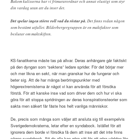
Bakom kulisserna har vi frimurarordnar och annat olustigt som styr
din vardag utan att du inser det.
Det spelar ingen större roll vad du röstar på.
Det finns redan någon
som bestämt utfallet. Bilderbergergruppen är en maktfaktor som
beslutar om maktskiften.
KS-fanatikerna måste tas på allvar. Deras anhängare går faktiskt
på den dyngan som “sektens” ledare sprider. För det börjar mer
och mer likna en sekt, när man granskar hur de fungerar och
beter sig. Att de har många beröringspunkter med
högerextremisterna är något vi kan använda för att försöka
förstå. För att kanske inse vad som driver dem och hur vi ska
göra för att stoppa spridningen av deras konspirationsteorier som
sakta men säkert får fäste hos helt vanliga människor.
De, precis som många som väljer att ansluta sig till exempelvis
Sverigedemokraterna, letar efter en syndabock. Istället för att
ignorera dem borde vi försöka få dem att inse att det inte finns
någon syndabock. Att de alla kan göra sitt för att göra världen lite