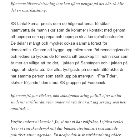
Eftersom läkemedelsbolag inte kan tjäna pengar på det här, så blir
det en smutskastning.
KS-fantatikerna, precis som de högerextrema, försöker
hjärntvätta de människor som de kommer i kontakt med genom
att upprepa och upprepa och upprepa sina konspirationsteorier.
De delar i mångt och mycket också samma förakt för
demokratin. Genom att bygga upp rollen som förtroendeingivande
och ledare så lyckas de förmedla sitt budskap till människor som
är mer än villiga att tro det, i jakten på Sanningen och i jakten på
något att skylla på. Det allra tydligaste på demokratiföraktet är
när samma person som ställt upp på intervjun i “Fria Tider”,
skriver följande i den stora KS-gruppen på Facebook:
Eftersom frågan väcktes, min ståndpunkt kring politik efter att ha
studerat världsordningen under många år är att jag ser mig som helt
opolitisk…
Varför undrar ni kanske?
Jo, vi tror vi har valfrihet.
I själva verket
lever vi i en skendemokrati där banker, storindustri och mutade
politiker sätter agendan. En neofeodalistisk världsordning råder.