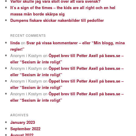
Varför skulle jag vara stolt över att vara svensk?
It’s a sign of the times – the kids are all right och en hel
massa män borde skärpa sig
Dumpens fiskare skickar nakenbilder till pedofiler
RECENT COMMENTS
linda
on
Svar på vissa kommentarer – eller “Min blogg, mina
regler!”
Anonym i Kostym
on
Öppet brev till Petter Axell på baws.se –
eller “Sexism är inte roligt”
Anonym i Kostym
on
Öppet brev till Petter Axell på baws.se –
eller “Sexism är inte roligt”
Anonym i Kostym
on
Öppet brev till Petter Axell på baws.se –
eller “Sexism är inte roligt”
Anonym i Kostym
on
Öppet brev till Petter Axell på baws.se –
eller “Sexism är inte roligt”
ARCHIVES
January 2023
September 2022
August 2022