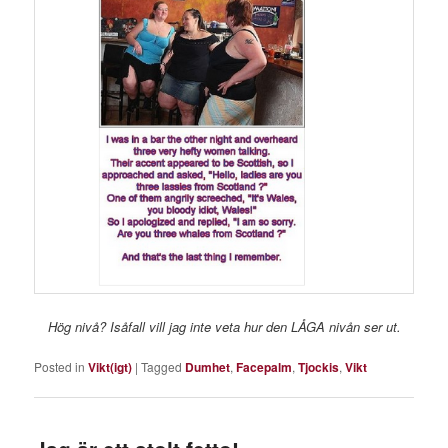
Hög nivå? Isåfall vill jag inte veta hur den LÅGA nivån ser ut.
Posted in
Vikt(igt)
|
Tagged
Dumhet
,
Facepalm
,
Tjockis
,
Vikt