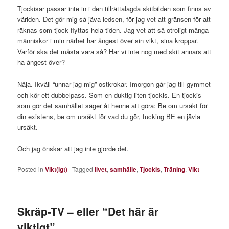
Tjockisar passar inte in i den tillrättalagda skitbilden som finns av
världen. Det gör mig så jäva ledsen, för jag vet att gränsen för att
räknas som tjock flyttas hela tiden. Jag vet att så otroligt många
människor i min närhet har ångest över sin vikt, sina kroppar.
Varför ska det måsta vara så? Har vi inte nog med skit annars att
ha ångest över?
Nåja. Ikväll “unnar jag mig” ostkrokar. Imorgon går jag till gymmet
och kör ett dubbelpass. Som en duktig liten tjockis. En tjockis
som gör det samhället säger åt henne att göra: Be om ursäkt för
din existens, be om ursäkt för vad du gör, fucking BE en jävla
ursäkt.
Och jag önskar att jag inte gjorde det.
Posted in
Vikt(igt)
|
Tagged
livet
,
samhälle
,
Tjockis
,
Träning
,
Vikt
Skräp-TV – eller “Det här är
viktigt”