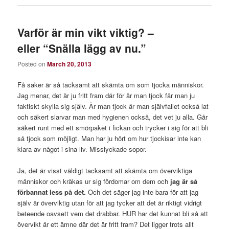
Varför är min vikt viktig? –
eller “Snälla lägg av nu.”
Posted on
March 20, 2013
Få saker är så tacksamt att skämta om som tjocka människor.
Jag menar, det är ju fritt fram där för är man tjock får man ju
faktiskt skylla sig själv. Är man tjock är man självfallet också lat
och säkert slarvar man med hygienen också, det vet ju alla. Går
säkert runt med ett smörpaket i fickan och trycker i sig för att bli
så tjock som möjligt. Man har ju hört om hur tjockisar inte kan
klara av något i sina liv. Misslyckade sopor.
Ja, det är visst väldigt tacksamt att skämta om överviktiga
människor och kräkas ur sig fördomar om dem och
jag är så
förbannat less på det.
Och det säger jag inte bara för att jag
själv är överviktig utan för att jag tycker att det är riktigt vidrigt
beteende oavsett vem det drabbar. HUR har det kunnat bli så att
övervikt är ett ämne där det är fritt fram? Det ligger trots allt