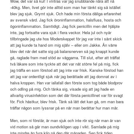
Wow, det var så kul! I vintras var jag snubblande nära att nå
-40kg. Men, livet gör inte alltid som man har tänkt sig så istället
blev jag sjuk. Grymt sjuk. Och hade min första dåliga erfarenhet
av svensk vård. Jag fick öroninflammation, halsfluss, hosta och
ögoninflammation. Samtidigt. Jag fick penicillin men det hjälpte
inte, jag fortsatte vara sjuk i flera veckor. Hela jul och nyår
tillbringade jag ute hos Moderskeppet för jag var inte i sånt skick
att jag kunde ta hand om mig själv – eller om Jakke. Än värre
blev det när det satte sig på balansnerven så jag knappt kunde
gå, raglade fram med stöd av väggarna. Till slut, efter att träffat
två läkare som inte tyckte att det var nåt större fel på mig, fick
jag träffa en som förstod att jag inte var frisk. Kanske förstod han
att jag var ordentligt sjuk när jag berättade att jag domnat av i
halva kroppen. Han var iallafall den förste som tog både blodprov
och odling på mig. Och tänka sig, visade sig att jag hade en
allvarlig virusinfektion som det där första penicillinet var för svagt
för. Fick hästkur, blev frisk. Tänk så lätt det kan gå, om man bara
träffar någon som lyssnar på en när man berättar hur man mår.
Men, som ni förstår, är man sjuk och inte rör sig när man är van
vid motion så går man oundvikligen upp i vikt. Samlade på mig
inte mindre än fyra kilo på den där månaden. Sen fick tiden