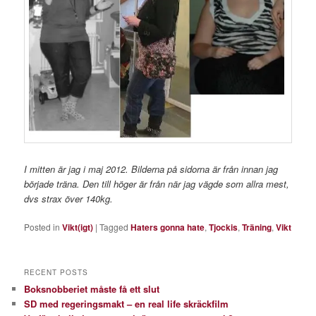
I mitten är jag i maj 2012. Bilderna på sidorna är från innan jag
började träna. Den till höger är från när jag vägde som allra mest,
dvs strax över 140kg.
Posted in
Vikt(igt)
|
Tagged
Haters gonna hate
,
Tjockis
,
Träning
,
Vikt
RECENT POSTS
Boksnobberiet måste få ett slut
SD med regeringsmakt – en real life skräckfilm