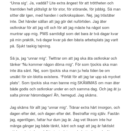
“Unna sig”. Ja, vaddå? Lite extra ångest för att tröttheten och
framtiden helt plötsligt är för stor, för störande, för jobbig. Så man
sitter där igen, med handen i ostkrokspåsen. Nej, jag tröstäter
inte. Det händer sällan att jag gör det nuförtiden. Jag äter
ostkrokar för att jag vill och för att jag måste ha något som
muntrar upp mig. PMS samtidigt som det bara är två dagar kvar
på min praktik, två dagar kvar på den bästa arbetsplats jag varit
på. Sjukt taskig tajming.
Så ja, jag “unnar mig”. Twittrar om att jag ska äta ostkrokar och
tänker “Nu kommer någon döma mig”. För som tjockis ska man
inte äta sånt. Nej, som tjockis ska man ju hela tiden be om
ursäkt för sin blotta existens. “Förlåt för att jag tar upp så mycket
plats”. Som tjockis ska man banne mig SKÄMMAS om man äter
både godis och ostkrokar under en och samma dag. Och jag åt ju
salta pinnar häromdagen! Åh, herregud. Jag skäms.
Jag skäms för allt jag “unnar mig”. Tränar extra hårt imorgon, och
dagen efter det, och dagen efter det. Bestraffar mig själv. Fastän
jag, egentligen, fattar hur dum jag är. Jag vet liksom inte hur
många gånger jag både tänkt, känt och sagt att jag är faktiskt