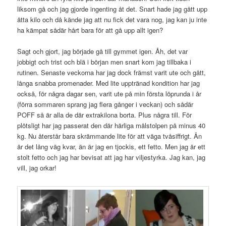
liksom gå och jag gjorde ingenting åt det. Snart hade jag gått upp
åtta kilo och då kände jag att nu fick det vara nog, jag kan ju inte
ha kämpat sådär hårt bara för att gå upp allt igen?
Sagt och gjort, jag började gå till gymmet igen. Åh, det var
jobbigt och trist och blä i början men snart kom jag tillbaka i
rutinen. Senaste veckorna har jag dock främst varit ute och gått,
långa snabba promenader. Med lite upptränad kondition har jag
också, för några dagar sen, varit ute på min första löprunda i år
(förra sommaren sprang jag flera gånger i veckan) och sådär
POFF så är alla de där extrakilona borta. Plus några till. För
plötsligt har jag passerat den där härliga målstolpen på minus 40
kg. Nu återstår bara skrämmande lite för att väga tvåsiffrigt. Än
är det lång väg kvar, än är jag en tjockis, ett fetto. Men jag är ett
stolt fetto och jag har bevisat att jag har viljestyrka. Jag kan, jag
vill, jag orkar!