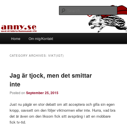
Skip
Skip
Med ett hjärta flammande rött
to
to
Sear
primary
secondary
content
content
Tapirhen
Main
Home
Om mig/Kontakt
menu
CATEGORY ARCHIVES:
VIKT(IGT)
Jag är tjock, men det smittar
inte
Posted on
September 25, 2015
Just nu pågår en stor debatt om att acceptera och gilla sin egen
kropp, oavsett om den följer viktnormen eller inte. Hurra, vad bra
det är även om den liksom fick sitt avsprång i att en mobbare
fick tv-tid.