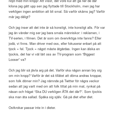
nöjd med min kropp! Att visst, det vore kul att gå ner de där
kilona jag gått upp sen jag flyttade till Stockholm, men jag har
verkligen ingen ambition att bli smal. Så varför skäms jag? Varför
mår jag dåligt?
Och jag inser att det inte är så konstigt, inte konstigt alls. För var
jag än vänder mig ser jag bara smala människor: i reklamen, i
TV-serien, i filmen. Det är som om överviktiga inte fanns? Eller
jodå, vi finns. Man driver med oss, eller fokuserar enbart på att
tjock = fel. Tjock = något måste åtgärdas. Ingen kan älska en
tjockis, det har vi väl lärt oss av TV-program som “Biggest
Looser” va?
Och jag blir så jävla arg på det. Varför ska någon annan bry sig
om min kropp? Varför är det så tillåtet att döma andras kroppar,
som folk dömer min? Jag nämnde på Twitter för några veckor
sedan att jag varit med om att folk tittat på min mat, rynkat på
näsan och frågat “Ska DU verkligen ÄTA det där?”. Som tjockis
ska man äta sallad. Späka sig själv. Gå på diet efter diet.
Ostkrokar passar inte in i dieter.