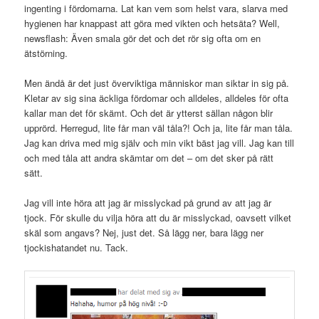
ingenting i fördomarna. Lat kan vem som helst vara, slarva med
hygienen har knappast att göra med vikten och hetsäta? Well,
newsflash: Även smala gör det och det rör sig ofta om en
ätstörning.
Men ändå är det just överviktiga människor man siktar in sig på.
Kletar av sig sina äckliga fördomar och alldeles, alldeles för ofta
kallar man det för skämt. Och det är ytterst sällan någon blir
upprörd. Herregud, lite får man väl tåla?! Och ja, lite får man tåla.
Jag kan driva med mig själv och min vikt bäst jag vill. Jag kan till
och med tåla att andra skämtar om det – om det sker på rätt
sätt.
Jag vill inte höra att jag är misslyckad på grund av att jag är
tjock. För skulle du vilja höra att du är misslyckad, oavsett vilket
skäl som angavs? Nej, just det. Så lägg ner, bara lägg ner
tjockishatandet nu. Tack.