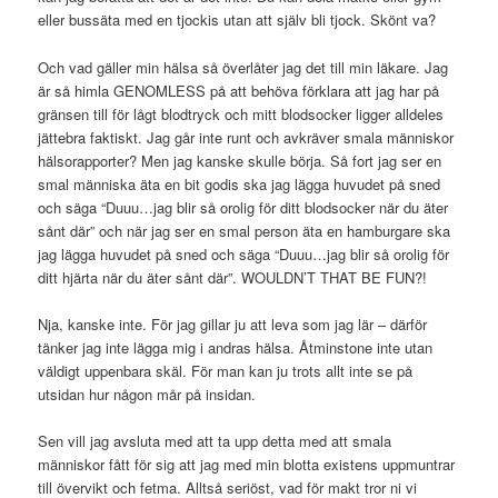
eller bussäta med en tjockis utan att själv bli tjock. Skönt va?
Och vad gäller min hälsa så överlåter jag det till min läkare. Jag
är så himla GENOMLESS på att behöva förklara att jag har på
gränsen till för lågt blodtryck och mitt blodsocker ligger alldeles
jättebra faktiskt. Jag går inte runt och avkräver smala människor
hälsorapporter? Men jag kanske skulle börja. Så fort jag ser en
smal människa äta en bit godis ska jag lägga huvudet på sned
och säga “Duuu…jag blir så orolig för ditt blodsocker när du äter
sånt där” och när jag ser en smal person äta en hamburgare ska
jag lägga huvudet på sned och säga “Duuu…jag blir så orolig för
ditt hjärta när du äter sånt där”. WOULDN’T THAT BE FUN?!
Nja, kanske inte. För jag gillar ju att leva som jag lär – därför
tänker jag inte lägga mig i andras hälsa. Åtminstone inte utan
väldigt uppenbara skäl. För man kan ju trots allt inte se på
utsidan hur någon mår på insidan.
Sen vill jag avsluta med att ta upp detta med att smala
människor fått för sig att jag med min blotta existens uppmuntrar
till övervikt och fetma. Alltså seriöst, vad för makt tror ni vi