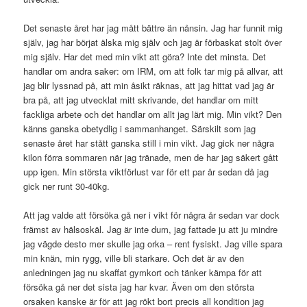
Det senaste året har jag mått bättre än nånsin. Jag har funnit mig
själv, jag har börjat älska mig själv och jag är förbaskat stolt över
mig själv. Har det med min vikt att göra? Inte det minsta. Det
handlar om andra saker: om IRM, om att folk tar mig på allvar, att
jag blir lyssnad på, att min åsikt räknas, att jag hittat vad jag är
bra på, att jag utvecklat mitt skrivande, det handlar om mitt
fackliga arbete och det handlar om allt jag lärt mig. Min vikt? Den
känns ganska obetydlig i sammanhanget. Särskilt som jag
senaste året har stått ganska still i min vikt. Jag gick ner några
kilon förra sommaren när jag tränade, men de har jag säkert gått
upp igen. Min största viktförlust var för ett par år sedan då jag
gick ner runt 30-40kg.
Att jag valde att försöka gå ner i vikt för några år sedan var dock
främst av hälsoskäl. Jag är inte dum, jag fattade ju att ju mindre
jag vägde desto mer skulle jag orka – rent fysiskt. Jag ville spara
min knän, min rygg, ville bli starkare. Och det är av den
anledningen jag nu skaffat gymkort och tänker kämpa för att
försöka gå ner det sista jag har kvar. Även om den största
orsaken kanske är för att jag rökt bort precis all kondition jag