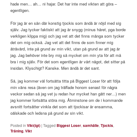
hade men… ah… ni hajar. Det har inte med vikten att göra –
egentligen.
För jag är en sån där konstig tjockis som ändå är nöjd med sig
själv. Jag tycker faktiskt att jag är snygg (minus håret, pga borde
verkligen klippa mig) och jag vet att det finns många som tycker
det om mig också. Jag vet att det finns de som finner mig
åtråvärd, inte på grund av min vikt, utan på grund av att jag är
jag. Jag behöver inte bry mig så mycket om min yta för att må
bra i mig själv. För det som egentligen är värt något, det sitter på
insidan. Klyschigt? Kanske. Men ändå är det sant.
Så, jag kommer väl fortsätta titta på Biggest Loser för att följa
min väns resa (även om jag träffade honom senast för några
veckor sedan så jag vet ju redan hur mycket han gått ner…) men
jag kommer fortsätta störa mig. Åtminstone om de i kommande
avsnitt fortsätter vinkla det som att tjockisar är ensamma,
oälskade och ledsna på grund av sin vikt.
Posted in
Vikt(igt)
|
Tagged
Biggest Loser
,
samhälle
,
Tjockis
,
Träning
,
Vikt