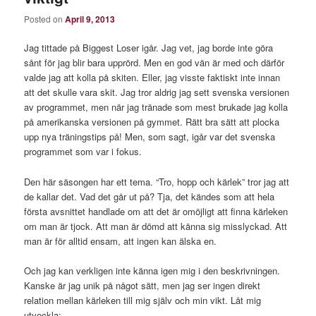
Posted on
April 9, 2013
Jag tittade på Biggest Loser igår. Jag vet, jag borde inte göra
sånt för jag blir bara upprörd. Men en god vän är med och därför
valde jag att kolla på skiten. Eller, jag visste faktiskt inte innan
att det skulle vara skit. Jag tror aldrig jag sett svenska versionen
av programmet, men när jag tränade som mest brukade jag kolla
på amerikanska versionen på gymmet. Rätt bra sätt att plocka
upp nya träningstips på! Men, som sagt, igår var det svenska
programmet som var i fokus.
Den här säsongen har ett tema. “Tro, hopp och kärlek” tror jag att
de kallar det. Vad det går ut på? Tja, det kändes som att hela
första avsnittet handlade om att det är omöjligt att finna kärleken
om man är tjock. Att man är dömd att känna sig misslyckad. Att
man är för alltid ensam, att ingen kan älska en.
Och jag kan verkligen inte känna igen mig i den beskrivningen.
Kanske är jag unik på något sätt, men jag ser ingen direkt
relation mellan kärleken till mig själv och min vikt. Låt mig
utveckla: