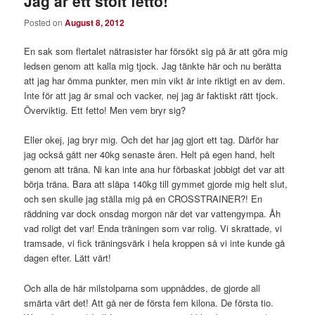
Jag är ett stolt fetto!
Posted on
August 8, 2012
En sak som flertalet nätrasister har försökt sig på är att göra mig
ledsen genom att kalla mig tjock. Jag tänkte här och nu berätta
att jag har ömma punkter, men min vikt är inte riktigt en av dem.
Inte för att jag är smal och vacker, nej jag är faktiskt rätt tjock.
Överviktig. Ett fetto! Men vem bryr sig?
Eller okej, jag bryr mig. Och det har jag gjort ett tag. Därför har
jag också gått ner 40kg senaste åren. Helt på egen hand, helt
genom att träna. Ni kan inte ana hur förbaskat jobbigt det var att
börja träna. Bara att släpa 140kg till gymmet gjorde mig helt slut,
och sen skulle jag ställa mig på en CROSSTRAINER?! En
räddning var dock onsdag morgon när det var vattengympa. Åh
vad roligt det var! Enda träningen som var rolig. Vi skrattade, vi
tramsade, vi fick träningsvärk i hela kroppen så vi inte kunde gå
dagen efter. Lätt värt!
Och alla de här milstolparna som uppnåddes, de gjorde all
smärta värt det! Att gå ner de första fem kilona. De första tio.