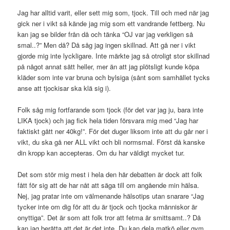
Jag har alltid varit, eller sett mig som, tjock. Till och med när jag
gick ner i vikt så kände jag mig som ett vandrande fettberg. Nu
kan jag se bilder från då och tänka “OJ var jag verkligen så
smal..?” Men då? Då såg jag ingen skillnad. Att gå ner i vikt
gjorde mig inte lyckligare. Inte märkte jag så otroligt stor skillnad
på något annat sätt heller, mer än att jag plötsligt kunde köpa
kläder som inte var bruna och bylsiga (sånt som samhället tycks
anse att tjockisar ska klä sig i).
Folk såg mig fortfarande som tjock (för det var jag ju, bara inte
LIKA tjock) och jag fick hela tiden försvara mig med “Jag har
faktiskt gått ner 40kg!”. För det duger liksom inte att du går ner i
vikt, du ska gå ner ALL vikt och bli normsmal. Först då kanske
din kropp kan accepteras. Om du har väldigt mycket tur.
Det som stör mig mest i hela den här debatten är dock att folk
fått för sig att de har nåt att säga till om angående min hälsa.
Nej, jag pratar inte om välmenande hälsotips utan snarare “Jag
tycker inte om dig för att du är tjock och tjocka människor är
onyttiga”. Det är som att folk tror att fetma är smittsamt..? Då
kan jag berätta att det är det inte. Du kan dela matkö eller gym