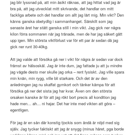
jag blir lyssnad på, att min åsikt räknas, att jag hittat vad jag är
bra på, att jag utvecklat mitt skrivande, det handlar om mitt
fackliga arbete och det handlar om allt jag lärt mig. Min vikt? Den
känns ganska obetydlig i sammanhanget. Särskilt som jag
senaste året har stått ganska still i min vikt. Jag gick ner några
kilon förra sommaren när jag tränade, men de har jag säkert gått
upp igen. Min största viktförlust var för ett par år sedan då jag
gick ner runt 30-40kg.
Att jag valde att försöka gå ner i vikt för några år sedan var dock
främst av hälsoskäl. Jag är inte dum, jag fattade ju att ju mindre
jag vägde desto mer skulle jag orka – rent fysiskt. Jag ville spara
min knän, min rygg, ville bli starkare. Och det är av den
anledningen jag nu skaffat gymkort och tänker kämpa för att
försöka gå ner det sista jag har kvar. Även om den största
orsaken kanske är för att jag rökt bort precis all kondition jag
hade men… ah… ni hajar. Det har inte med vikten att göra –
egentligen.
För jag är en sån där konstig tjockis som ändå är nöjd med sig
själv. Jag tycker faktiskt att jag är snygg (minus håret, pga borde