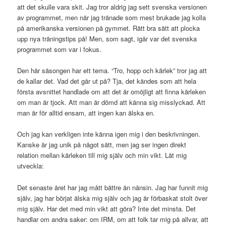
att det skulle vara skit. Jag tror aldrig jag sett svenska versionen
av programmet, men när jag tränade som mest brukade jag kolla
på amerikanska versionen på gymmet. Rätt bra sätt att plocka
upp nya träningstips på! Men, som sagt, igår var det svenska
programmet som var i fokus.
Den här säsongen har ett tema. “Tro, hopp och kärlek” tror jag att
de kallar det. Vad det går ut på? Tja, det kändes som att hela
första avsnittet handlade om att det är omöjligt att finna kärleken
om man är tjock. Att man är dömd att känna sig misslyckad. Att
man är för alltid ensam, att ingen kan älska en.
Och jag kan verkligen inte känna igen mig i den beskrivningen.
Kanske är jag unik på något sätt, men jag ser ingen direkt
relation mellan kärleken till mig själv och min vikt. Låt mig
utveckla:
Det senaste året har jag mått bättre än nånsin. Jag har funnit mig
själv, jag har börjat älska mig själv och jag är förbaskat stolt över
mig själv. Har det med min vikt att göra? Inte det minsta. Det
handlar om andra saker: om IRM, om att folk tar mig på allvar, att