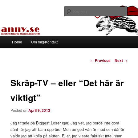
Skip
Med ett hjärta flammande rött
to
Sear
primary
content
Tapirhen
Main
Home
Om mig/Kontakt
menu
Post
←
Previous
Next
→
navigation
Skräp-TV – eller “Det här är
viktigt”
Posted on
April 9, 2013
Jag tittade på Biggest Loser igår. Jag vet, jag borde inte göra
sånt för jag blir bara upprörd. Men en god vän är med och därför
valde jag att kolla på skiten. Eller, jag visste faktiskt inte innan