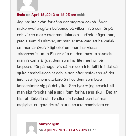
linda
on
April 15, 2013 at 12:05 am
said:
Jag har lite svårt för såna där program också. Även
make-over program beroende på vilken nivå dom är på
och vilken make-over man talar om. Indirekt säger man,
precis som du skriver, att man är inte värd att ha kärlek
om man är överviktigt eller om man har vissa
“skönhetsfel” m.m Finner ofta att dom mest älskvärda
människorna är just dom som har lite mer hull på
kroppen. För på något vis så har dom inte fallit in i det där
sjuka samhällsidealet och jakten efter perfektion så det
inre lyser igenom starkare än hos dom som bara
koncentrerar sig på det yttre. Sen tycker jag absolut att
man ska försöka hålla sig i form för hälsans skull. Det är
trist att förkorta sitt liv eller sin livslust och har man
möjlighet att göra det så ska man inte nonchalera det.
annyberglin
on
April 15, 2013 at 9:57 am
said: