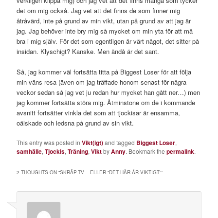
verkligen klippa mig) och jag vet att det finns många som tycker
det om mig också. Jag vet att det finns de som finner mig
åtråvärd, inte på grund av min vikt, utan på grund av att jag är
jag. Jag behöver inte bry mig så mycket om min yta för att må
bra i mig själv. För det som egentligen är värt något, det sitter på
insidan. Klyschigt? Kanske. Men ändå är det sant.
Så, jag kommer väl fortsätta titta på Biggest Loser för att följa
min väns resa (även om jag träffade honom senast för några
veckor sedan så jag vet ju redan hur mycket han gått ner…) men
jag kommer fortsätta störa mig. Åtminstone om de i kommande
avsnitt fortsätter vinkla det som att tjockisar är ensamma,
oälskade och ledsna på grund av sin vikt.
This entry was posted in
Vikt(igt)
and tagged
Biggest Loser
,
samhälle
,
Tjockis
,
Träning
,
Vikt
by
Anny
. Bookmark the
permalink
.
2 THOUGHTS ON “
SKRÄP-TV – ELLER “DET HÄR ÄR VIKTIGT”
”