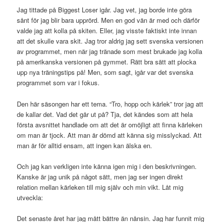
Jag tittade på Biggest Loser igår. Jag vet, jag borde inte göra
sånt för jag blir bara upprörd. Men en god vän är med och därför
valde jag att kolla på skiten. Eller, jag visste faktiskt inte innan
att det skulle vara skit. Jag tror aldrig jag sett svenska versionen
av programmet, men när jag tränade som mest brukade jag kolla
på amerikanska versionen på gymmet. Rätt bra sätt att plocka
upp nya träningstips på! Men, som sagt, igår var det svenska
programmet som var i fokus.
Den här säsongen har ett tema. “Tro, hopp och kärlek” tror jag att
de kallar det. Vad det går ut på? Tja, det kändes som att hela
första avsnittet handlade om att det är omöjligt att finna kärleken
om man är tjock. Att man är dömd att känna sig misslyckad. Att
man är för alltid ensam, att ingen kan älska en.
Och jag kan verkligen inte känna igen mig i den beskrivningen.
Kanske är jag unik på något sätt, men jag ser ingen direkt
relation mellan kärleken till mig själv och min vikt. Låt mig
utveckla:
Det senaste året har jag mått bättre än nånsin. Jag har funnit mig