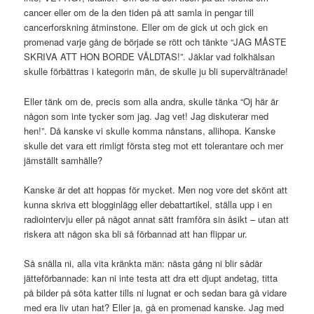
cancer eller om de la den tiden på att samla in pengar till
cancerforskning åtminstone. Eller om de gick ut och gick en
promenad varje gång de började se rött och tänkte “JAG MÅSTE
SKRIVA ATT HON BORDE VÅLDTAS!”. Jäklar vad folkhälsan
skulle förbättras i kategorin män, de skulle ju bli supervältränade!
Eller tänk om de, precis som alla andra, skulle tänka “Oj här är
någon som inte tycker som jag. Jag vet! Jag diskuterar med
hen!”. Då kanske vi skulle komma nånstans, allihopa. Kanske
skulle det vara ett rimligt första steg mot ett tolerantare och mer
jämställt samhälle?
Kanske är det att hoppas för mycket. Men nog vore det skönt att
kunna skriva ett blogginlägg eller debattartikel, ställa upp i en
radiointervju eller på något annat sätt framföra sin åsikt – utan att
riskera att någon ska bli så förbannad att han flippar ur.
Så snälla ni, alla vita kränkta män: nästa gång ni blir sådär
jätteförbannade: kan ni inte testa att dra ett djupt andetag, titta
på bilder på söta katter tills ni lugnat er och sedan bara gå vidare
med era liv utan hat? Eller ja, gå en promenad kanske. Jag med