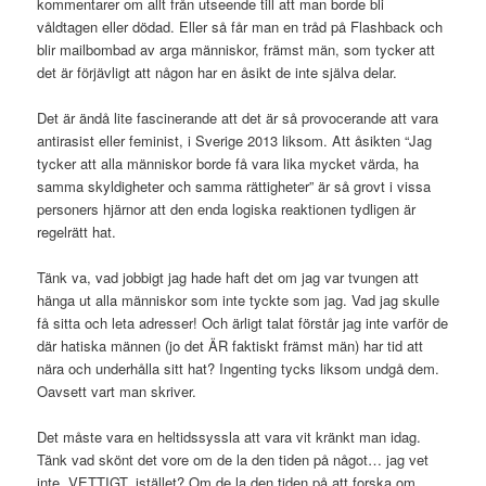
kommentarer om allt från utseende till att man borde bli
våldtagen eller dödad. Eller så får man en tråd på Flashback och
blir mailbombad av arga människor, främst män, som tycker att
det är förjävligt att någon har en åsikt de inte själva delar.
Det är ändå lite fascinerande att det är så provocerande att vara
antirasist eller feminist, i Sverige 2013 liksom. Att åsikten “Jag
tycker att alla människor borde få vara lika mycket värda, ha
samma skyldigheter och samma rättigheter” är så grovt i vissa
personers hjärnor att den enda logiska reaktionen tydligen är
regelrätt hat.
Tänk va, vad jobbigt jag hade haft det om jag var tvungen att
hänga ut alla människor som inte tyckte som jag. Vad jag skulle
få sitta och leta adresser! Och ärligt talat förstår jag inte varför de
där hatiska männen (jo det ÄR faktiskt främst män) har tid att
nära och underhålla sitt hat? Ingenting tycks liksom undgå dem.
Oavsett vart man skriver.
Det måste vara en heltidssyssla att vara vit kränkt man idag.
Tänk vad skönt det vore om de la den tiden på något… jag vet
inte, VETTIGT, istället? Om de la den tiden på att forska om