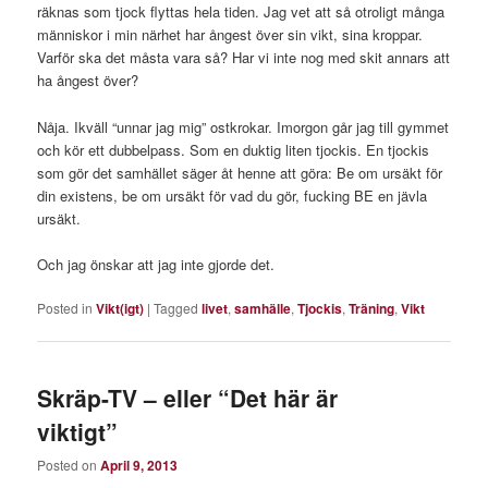
räknas som tjock flyttas hela tiden. Jag vet att så otroligt många
människor i min närhet har ångest över sin vikt, sina kroppar.
Varför ska det måsta vara så? Har vi inte nog med skit annars att
ha ångest över?
Nåja. Ikväll “unnar jag mig” ostkrokar. Imorgon går jag till gymmet
och kör ett dubbelpass. Som en duktig liten tjockis. En tjockis
som gör det samhället säger åt henne att göra: Be om ursäkt för
din existens, be om ursäkt för vad du gör, fucking BE en jävla
ursäkt.
Och jag önskar att jag inte gjorde det.
Posted in
Vikt(igt)
|
Tagged
livet
,
samhälle
,
Tjockis
,
Träning
,
Vikt
Skräp-TV – eller “Det här är
viktigt”
Posted on
April 9, 2013