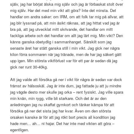
själv, jag har börjat älska mig själv och jag är förbaskat stolt över
mig själv. Har det med min vikt att göra? Inte det minsta. Det
handlar om andra saker: om IRM, om att folk tar mig på allvar, att
jag blir lyssnad på, att min åsikt räknas, att jag hittat vad jag är
bra på, att jag utvecklat mitt skrivande, det handlar om mitt
fackliga arbete och det handlar om allt jag lärt mig. Min vikt? Den
känns ganska obetydlig i sammanhanget. Särskilt som jag
senaste året har stått ganska still i min vikt. Jag gick ner några
kilon förra sommaren när jag tränade, men de har jag säkert gått
upp igen. Min största viktförlust var för ett par år sedan då jag
gick ner runt 30-40kg.
Att jag valde att försöka gå ner i vikt för några år sedan var dock
främst av hälsoskäl. Jag är inte dum, jag fattade ju att ju mindre
jag vägde desto mer skulle jag orka – rent fysiskt. Jag ville spara
min knän, min rygg, ville bli starkare. Och det är av den
anledningen jag nu skaffat gymkort och tänker kämpa för att
försöka gå ner det sista jag har kvar. Även om den största
orsaken kanske är för att jag rökt bort precis all kondition jag
hade men… ah… ni hajar. Det har inte med vikten att göra –
egentligen.