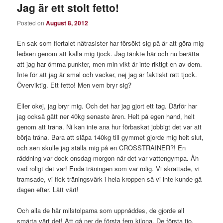
Jag är ett stolt fetto!
Posted on
August 8, 2012
En sak som flertalet nätrasister har försökt sig på är att göra mig
ledsen genom att kalla mig tjock. Jag tänkte här och nu berätta
att jag har ömma punkter, men min vikt är inte riktigt en av dem.
Inte för att jag är smal och vacker, nej jag är faktiskt rätt tjock.
Överviktig. Ett fetto! Men vem bryr sig?
Eller okej, jag bryr mig. Och det har jag gjort ett tag. Därför har
jag också gått ner 40kg senaste åren. Helt på egen hand, helt
genom att träna. Ni kan inte ana hur förbaskat jobbigt det var att
börja träna. Bara att släpa 140kg till gymmet gjorde mig helt slut,
och sen skulle jag ställa mig på en CROSSTRAINER?! En
räddning var dock onsdag morgon när det var vattengympa. Åh
vad roligt det var! Enda träningen som var rolig. Vi skrattade, vi
tramsade, vi fick träningsvärk i hela kroppen så vi inte kunde gå
dagen efter. Lätt värt!
Och alla de här milstolparna som uppnåddes, de gjorde all
smärta värt det! Att gå ner de första fem kilona. De första tio.