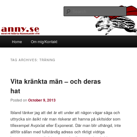
Skip
Skip
Med ett hjärta flammande rött
to
to
Sear
primary
secondary
content
content
Tapirhen
Main
Home
Om mig/Kontakt
menu
TAG ARCHIVES:
TRÄNING
Vita kränkta män – och deras
hat
Posted on
October 9, 2013
Ibland tänker jag att det är ett under att någon vågar säga och
uttrycka sin åsikt när man riskerar att hamna på skitsidor som
tillexempel Avpixlat eller Exponerat. Där man blir uthängd, inte
alltför sällan med fullständig adress och riktigt vidriga