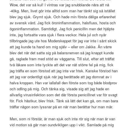
Wow, det var så kul! I vintras var jag snubblande nära att nå
-40kg. Men, livet gör inte alltid som man har tänkt sig så istället
blev jag sjuk. Grymt sjuk. Och hade min första dåliga erfarenhet
av svensk vård. Jag fick öroninflammation, halsfluss, hosta och
ögoninflammation. Samtidigt. Jag fick penicillin men det hjälpte
inte, jag fortsatte vara sjuk i flera veckor. Hela jul och nyår
tillbringade jag ute hos Moderskeppet för jag var inte i sånt skick
att jag kunde ta hand om mig själv – eller om Jakke. Än värre
blev det när det satte sig på balansnerven så jag knappt kunde
gå, raglade fram med stöd av väggarna. Till slut, efter att träffat
två läkare som inte tyckte att det var nåt större fel på mig, fick
jag träffa en som förstod att jag inte var frisk. Kanske förstod han
att jag var ordentligt sjuk när jag berättade att jag domnat av i
halva kroppen. Han var iallafall den förste som tog både blodprov
och odling på mig. Och tänka sig, visade sig att jag hade en
allvarlig virusinfektion som det där första penicillinet var för svagt
för. Fick hästkur, blev frisk. Tänk så lätt det kan gå, om man bara
träffar någon som lyssnar på en när man berättar hur man mår.
Men, som ni förstår, är man sjuk och inte rör sig när man är van
vid motion så går man oundvikligen upp i vikt. Samlade på mig