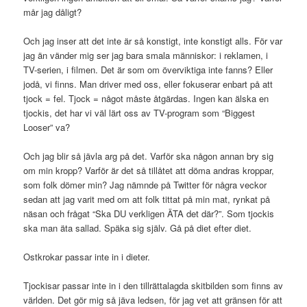
mår jag dåligt?
Och jag inser att det inte är så konstigt, inte konstigt alls. För var
jag än vänder mig ser jag bara smala människor: i reklamen, i
TV-serien, i filmen. Det är som om överviktiga inte fanns? Eller
jodå, vi finns. Man driver med oss, eller fokuserar enbart på att
tjock = fel. Tjock = något måste åtgärdas. Ingen kan älska en
tjockis, det har vi väl lärt oss av TV-program som “Biggest
Looser” va?
Och jag blir så jävla arg på det. Varför ska någon annan bry sig
om min kropp? Varför är det så tillåtet att döma andras kroppar,
som folk dömer min? Jag nämnde på Twitter för några veckor
sedan att jag varit med om att folk tittat på min mat, rynkat på
näsan och frågat “Ska DU verkligen ÄTA det där?”. Som tjockis
ska man äta sallad. Späka sig själv. Gå på diet efter diet.
Ostkrokar passar inte in i dieter.
Tjockisar passar inte in i den tillrättalagda skitbilden som finns av
världen. Det gör mig så jäva ledsen, för jag vet att gränsen för att