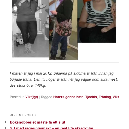
I mitten är jag i maj 2012. Bilderna på sidorna är från innan jag
började träna. Den till höger är från när jag vägde som allra mest,
dvs strax över 140kg.
Posted in
Vikt(igt)
|
Tagged
Haters gonna hate
,
Tjockis
,
Träning
,
Vikt
RECENT POSTS
Boksnobberiet måste få ett slut
SD med regeringsmakt – en real life skräckfilm