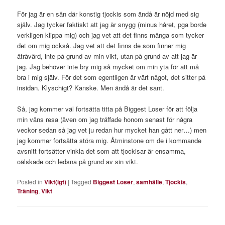
För jag är en sån där konstig tjockis som ändå är nöjd med sig
själv. Jag tycker faktiskt att jag är snygg (minus håret, pga borde
verkligen klippa mig) och jag vet att det finns många som tycker
det om mig också. Jag vet att det finns de som finner mig
åtråvärd, inte på grund av min vikt, utan på grund av att jag är
jag. Jag behöver inte bry mig så mycket om min yta för att må
bra i mig själv. För det som egentligen är värt något, det sitter på
insidan. Klyschigt? Kanske. Men ändå är det sant.
Så, jag kommer väl fortsätta titta på Biggest Loser för att följa
min väns resa (även om jag träffade honom senast för några
veckor sedan så jag vet ju redan hur mycket han gått ner…) men
jag kommer fortsätta störa mig. Åtminstone om de i kommande
avsnitt fortsätter vinkla det som att tjockisar är ensamma,
oälskade och ledsna på grund av sin vikt.
Posted in
Vikt(igt)
|
Tagged
Biggest Loser
,
samhälle
,
Tjockis
,
Träning
,
Vikt