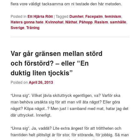
flera vore väldigt tacksamma om ni testade den här metoden.
Posted in
Ett Hjärta Rött
|
Tagged
Dumhet
,
Facepalm
,
feminism
,
Haters gonna hate
,
Kvinnohat
,
Näthat
,
Påhopp
,
Rasism
,
samhälle
,
Sverige
,
Träning
Var går gränsen mellan störd
och förstörd? – eller “En
duktig liten tjockis”
Posted on
April 26, 2013
“Unna sig”. Vilket jävla skituttryck egentligen, va? Varför ska
man behöva ursäkta sig för att man vill äta något? Eller göra
något? Köpa något..? Men just i samband med mat, hatar jag det
där uttrycket. Innerligt.
“Unna sig”. Ja, vaddå? Lite extra ångest för att tröttheten och
framtiden helt plötsligt är för stor, för störande, för jobbig. Så man