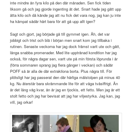
inte mindre än fyra kilo på den där månaden. Sen fick tiden
liksom gå och jag gjorde ingenting åt det. Snart hade jag gått upp
åtta kilo och då kände jag att nu fick det vara nog, jag kan ju inte
ha kämpat sådär hårt bara för att gå upp allt igen?
Sagt och gjort, jag började gå till gymmet igen. Åh, det var
jobbigt och trist och blä i början men snart kom jag tillbaka i
rutinen. Senaste veckorna har jag dock främst varit ute och gått,
långa snabba promenader. Med lite upptränad kondition har jag
också, för några dagar sen, varit ute på min första löprunda i år
(förra sommaren sprang jag flera gånger i veckan) och sådär
POFF så är alla de där extrakilona borta. Plus några till. För
plötsligt har jag passerat den där härliga målstolpen på minus 40
kg. Nu återstår bara skrämmande lite för att väga tvåsiffrigt. Än
är det lång väg kvar, än är jag en tjockis, ett fetto. Men jag är ett
stolt fetto och jag har bevisat att jag har viljestyrka. Jag kan, jag
vill, jag orkar!