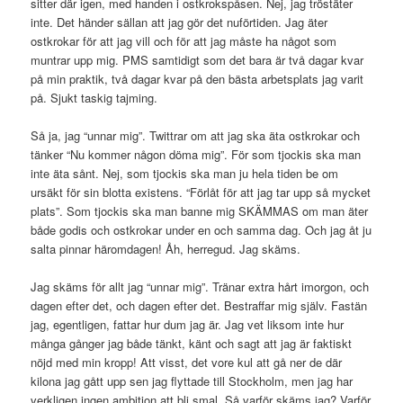
sitter där igen, med handen i ostkrokspåsen. Nej, jag tröstäter
inte. Det händer sällan att jag gör det nuförtiden. Jag äter
ostkrokar för att jag vill och för att jag måste ha något som
muntrar upp mig. PMS samtidigt som det bara är två dagar kvar
på min praktik, två dagar kvar på den bästa arbetsplats jag varit
på. Sjukt taskig tajming.
Så ja, jag “unnar mig”. Twittrar om att jag ska äta ostkrokar och
tänker “Nu kommer någon döma mig”. För som tjockis ska man
inte äta sånt. Nej, som tjockis ska man ju hela tiden be om
ursäkt för sin blotta existens. “Förlåt för att jag tar upp så mycket
plats”. Som tjockis ska man banne mig SKÄMMAS om man äter
både godis och ostkrokar under en och samma dag. Och jag åt ju
salta pinnar häromdagen! Åh, herregud. Jag skäms.
Jag skäms för allt jag “unnar mig”. Tränar extra hårt imorgon, och
dagen efter det, och dagen efter det. Bestraffar mig själv. Fastän
jag, egentligen, fattar hur dum jag är. Jag vet liksom inte hur
många gånger jag både tänkt, känt och sagt att jag är faktiskt
nöjd med min kropp! Att visst, det vore kul att gå ner de där
kilona jag gått upp sen jag flyttade till Stockholm, men jag har
verkligen ingen ambition att bli smal. Så varför skäms jag? Varför