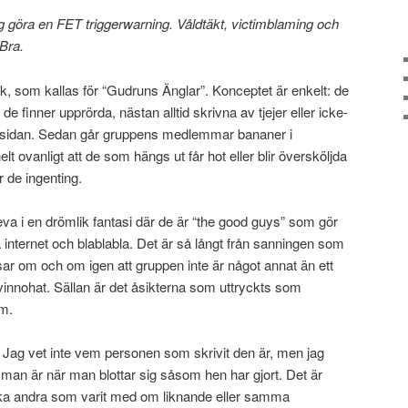
jag göra en FET triggerwarning. Våldtäkt, victimblaming och
 Bra.
, som kallas för “Gudruns Änglar”. Konceptet är enkelt: de
de finner upprörda, nästan alltid skrivna av tjejer eller icke-
sidan. Sedan går gruppens medlemmar bananer i
lt ovanligt att de som hängs ut får hot eller blir översköljda
r de ingenting.
 i en drömlik fantasi där de är “the good guys” som gör
nternet och blablabla. Det är så långt från sanningen som
r om och om igen att gruppen inte är något annat än ett
 kvinnohat. Sällan är det åsikterna som uttryckts som
om.
t. Jag vet inte vem personen som skrivit den är, men jag
ar man är när man blottar sig såsom hen har gjort. Det är
ärka andra som varit med om liknande eller samma