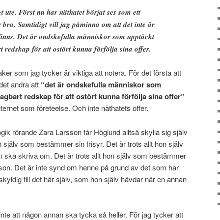
gt ute. Först nu har näthatet börjat ses som ett
bra. Sam­tidigt vill jag påminna om att det inte är
et finns. Det är ondskefulla människor som upptäckt
t redskap för att ostört kunna förfölja sina offer.
er som jag tycker är viktiga att notera. För det första att
 det andra att
“det är ondskefulla människor som
agbart redskap för att ostört kunna förfölja sina offer”
nternet som företeelse. Och inte näthatets offer.
ik rörande Zara Larsson får Höglund alltså skylla sig själv
 själv som bestämmer sin frisyr. Det är trots allt hon själv
 ska skriva om. Det är trots allt hon själv som bestämmer
person. Det är inte synd om henne på grund av det som har
kyldig till det här själv, som hon själv hävdar när en annan
l inte att någon annan ska tycka så heller. För jag tycker att