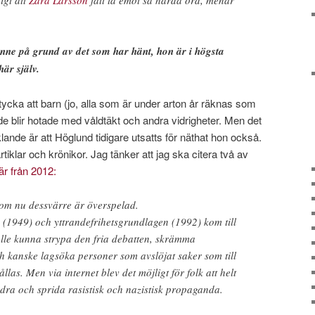
igt att
Zara Larsson
fått ta emot så hårda ord, menar
enne på grund av det som har hänt, hon är i högsta
här själv.
 tycka att barn (jo, alla som är under arton år räknas som
de blir hotade med våldtäkt och andra vidrigheter. Men det
ande är att Höglund tidigare utsatts för näthat hon också.
tiklar och krönikor. Jag tänker att jag ska citera två av
är från 2012:
som nu dessvärre är överspelad.
 (1949) och yttrandefrihetsgrundlagen (1992) kom till
kulle kunna strypa den fria debatten, skrämma
ch kanske lagsöka personer som avslöjat saker som till
llas. Men via internet blev det möjligt för folk att helt
ndra och sprida rasistisk och nazistisk propaganda.