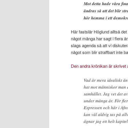
Mot detta hade våra fin
ändras så att det blir st
hör hemma i ett demokra
Här fastslår Höglund alltså det 
något många har sagt i flera år.
slags agenda så att vi diskuterar 
något som blir straffbart inte ba
Den andra krönikan är skrivet å
Vad är mera ­idealiskt ä
hat mot människor man avs
samhället. Jag vet det av
under många år. För fler
Expressen och här i Afto
kan väl aldrig tas på allv
ägnar jag ett helt kapitel