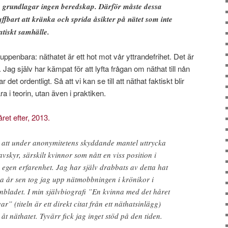
a grundlagar ingen beredskap. Därför måste dessa
raffbart att kränka och sprida åsikter på nätet som inte
tiskt samhälle.
uppenbara: näthatet är ett hot mot vår yttrandefrihet. Det är
 Jag själv har kämpat för att lyfta frågan om näthat till nån
det ordentligt. Så att vi kan se till att näthat faktiskt blir
ra i teorin, utan även i praktiken.
ret efter, 2013.
n att under anonymitetens skyddande mantel uttrycka
kyr, särskilt ­kvinnor som nått en viss position i
 egen ­erfarenhet. Jag har själv drabbats av detta hat
a år sen tog jag upp nätmobbningen i krönikor i
nbladet. I min självbiografi ”En kvinna med det håret
ar” (titeln är ett direkt citat från ett näthatsinlägg)
 åt näthatet. Tyvärr fick jag inget stöd på den tiden.