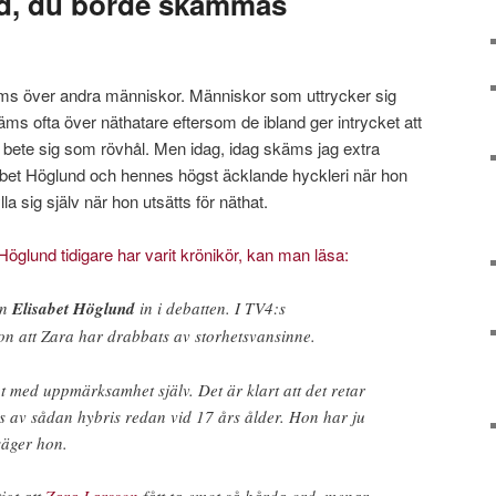
nd, du borde skämmas
käms över andra människor. Människor som uttrycker sig
skäms ofta över näthatare eftersom de ibland ger intrycket att
att bete sig som rövhål. Men idag, idag skäms jag extra
bet Höglund och hennes högst äcklande hyckleri när hon
la sig själv när hon utsätts för näthat.
 Höglund tidigare har varit krönikör, kan man läsa:
en
Elisabet Höglund
in i debatten. I TV4:s
 att Zara har drabbats av storhetsvansinne.
igt med uppmärksamhet själv. Det är klart att det retar
s av sådan hybris redan vid 17 års ålder. Hon har ju
säger hon.