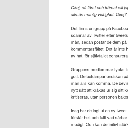
Okej, så först och främst vill 
allmän manlig vidrighet. Okej?
Det finns en grupp på Facebook
scannar av Twitter efter tweets 
män, sedan postar de dem på 
kommentarsfältet. Det är inte he
av hat, för självfallet censurera
Gruppens medlemmar tycks leva
gott. De bekämpar ondskan på i
man alls kan komma. De bevisa
nytt sätt att kräkas ur sig sitt
kritiseras, utan personen bak
Idag har de lagt ut en ny twee
förstår helt och fullt vad sårb
modigt. Och kan definitivt st