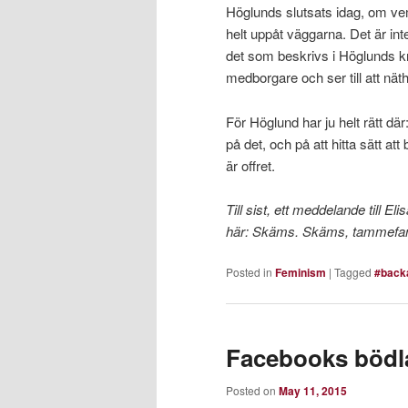
Höglunds slutsats idag, om vem
helt uppåt väggarna. Det är inte
det som beskrivs i Höglunds kr
medborgare och ser till att nät
För Höglund har ju helt rätt där
på det, och på att hitta sätt at
är offret.
Till sist, ett meddelande till 
här: Skäms. Skäms, tammefa
Posted in
Feminism
|
Tagged
#back
Facebooks bödl
Posted on
May 11, 2015