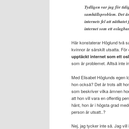
Tydligen var jag för tidi
samhällsproblem. Det är 
internets fel att näthat
internet som ett oslagbar
Här konstaterar Höglund två sak
kvinnor är särskilt utsatta. För
upptäckt internet som ett osl
som är problemet. Alltså inte i
Med Elisabet Höglunds egen log
hon också? Det är trots allt hon
som beskriver vilka ämnen hon
att hon vill vara en offentlig 
hänt, hon är i högsta grad meds
person är utsatt..?
Nej, jag tycker inte så. Jag vil