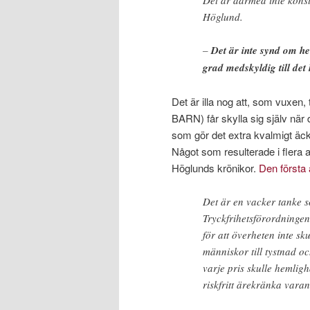
Det är därmed inte konst
Höglund.
–
Det är inte synd om h
grad medskyldig till det 
Det är illa nog att, som vuxen,
BARN) får skylla sig själv när 
som gör det extra kvalmigt äckl
Något som resulterade i flera ar
Höglunds krönikor.
Den första 
Det är en vacker tanke 
Tryckfrihetsförordningen
för att överheten inte s
människor till tystnad o
varje pris skulle hemlighå
riskfritt ärekränka vara