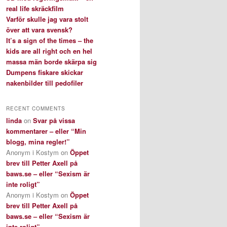
real life skräckfilm
Varför skulle jag vara stolt
över att vara svensk?
It’s a sign of the times – the
kids are all right och en hel
massa män borde skärpa sig
Dumpens fiskare skickar
nakenbilder till pedofiler
RECENT COMMENTS
linda
on
Svar på vissa
kommentarer – eller “Min
blogg, mina regler!”
Anonym i Kostym
on
Öppet
brev till Petter Axell på
baws.se – eller “Sexism är
inte roligt”
Anonym i Kostym
on
Öppet
brev till Petter Axell på
baws.se – eller “Sexism är
inte roligt”