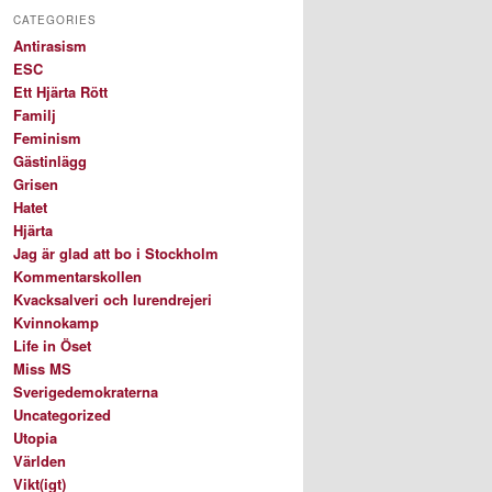
CATEGORIES
Antirasism
ESC
Ett Hjärta Rött
Familj
Feminism
Gästinlägg
Grisen
Hatet
Hjärta
Jag är glad att bo i Stockholm
Kommentarskollen
Kvacksalveri och lurendrejeri
Kvinnokamp
Life in Öset
Miss MS
Sverigedemokraterna
Uncategorized
Utopia
Världen
Vikt(igt)