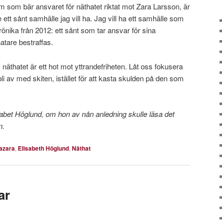
 som bär ansvaret för näthatet riktat mot Zara Larsson, är
 ett sånt samhälle jag vill ha. Jag vill ha ett samhälle som
önika från 2012: ett sånt som tar ansvar för sina
hatare bestraffas.
: näthatet är ett hot mot yttrandefriheten. Låt oss fokusera
t bli av med skiten, istället för att kasta skulden på den som
Elisabet Höglund, om hon av nån anledning skulle läsa det
n.
azara
,
Elisabeth Höglund
,
Näthat
ar