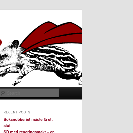
Search
RECENT POSTS
Boksnobberiet måste få ett
slut
SD med regeringsmakt – en