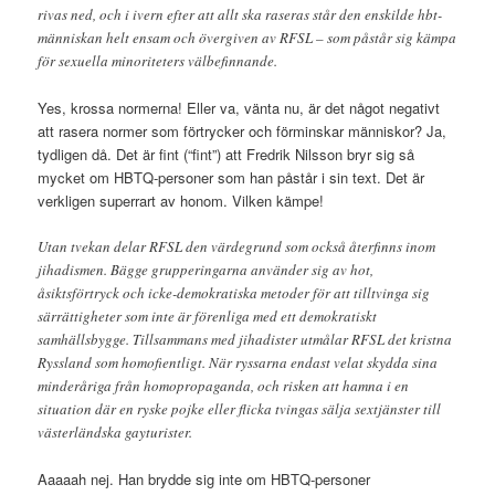
rivas ned, och i ivern efter att allt ska raseras står den enskilde hbt-
människan helt ensam och övergiven av RFSL – som påstår sig kämpa
för sexuella minoriteters välbefinnande.
Yes, krossa normerna! Eller va, vänta nu, är det något negativt
att rasera normer som förtrycker och förminskar människor? Ja,
tydligen då. Det är fint (“fint”) att Fredrik Nilsson bryr sig så
mycket om HBTQ-personer som han påstår i sin text. Det är
verkligen superrart av honom. Vilken kämpe!
Utan tvekan delar RFSL den värdegrund som också återfinns inom
jihadismen. Bägge grupperingarna använder sig av hot,
åsiktsförtryck och icke-demokratiska metoder för att tilltvinga sig
särrättigheter som inte är förenliga med ett demokratiskt
samhällsbygge. Tillsammans med jihadister utmålar RFSL det kristna
Ryssland som homofientligt. När ryssarna endast velat skydda sina
minderåriga från homopropaganda, och risken att hamna i en
situation där en ryske pojke eller flicka tvingas sälja sextjänster till
västerländska gayturister.
Aaaaah nej. Han brydde sig inte om HBTQ-personer