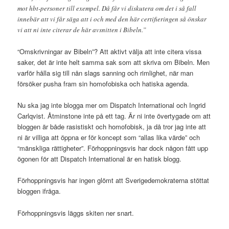
mot hbt-personer till exempel. Då får vi diskutera om det i så fall
innebär att vi får säga att i och med den här certifieringen så önskar
vi att ni inte citerar de här avsnitten i Bibeln.”
“Omskrivningar av Bibeln”? Att aktivt välja att inte citera vissa
saker, det är inte helt samma sak som att skriva om Bibeln. Men
varför hålla sig till nån slags sanning och rimlighet, när man
försöker pusha fram sin homofobiska och hatiska agenda.
Nu ska jag inte blogga mer om Dispatch International och Ingrid
Carlqvist. Åtminstone inte på ett tag. Är ni inte övertygade om att
bloggen är både rasistiskt och homofobisk, ja då tror jag inte att
ni är villiga att öppna er för koncept som “allas lika värde” och
“mänskliga rättigheter”. Förhoppningsvis har dock någon fått upp
ögonen för att Dispatch International är en hatisk blogg.
Förhoppningsvis har ingen glömt att Sverigedemokraterna stöttat
bloggen ifråga.
Förhoppningsvis läggs skiten ner snart.