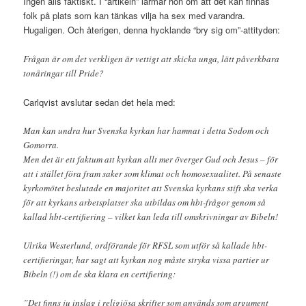
Ingen alls faktiskt. I “artikeln” larmar hon om att det kan finnas
folk på plats som kan tänkas vilja ha sex med varandra.
Hugaligen. Och återigen, denna hycklande “bry sig om”-attityden:
Frågan är om det verkligen är vettigt att skicka unga, lätt påverkbara
tonåringar till Pride?
Carlqvist avslutar sedan det hela med:
Man kan undra hur Svenska kyrkan har hamnat i detta Sodom och
Gomorra.
Men det är ett faktum att kyrkan allt mer överger Gud och Jesus – för
att i stället föra fram saker som klimat och homosexualitet. På senaste
kyrkomötet beslutade en majoritet att Svenska kyrkans stift ska verka
för att kyrkans arbetsplatser ska utbildas om hbt-frågor genom så
kallad hbt-certifiering – vilket kan leda till omskrivningar av Bibeln!
Ulrika Westerlund, ordförande för RFSL som utför så kallade hbt-
certifieringar, har sagt att kyrkan nog måste stryka vissa partier ur
Bibeln (!) om de ska klara en certifiering:
”Det finns ju inslag i religiösa skrifter som används som argument