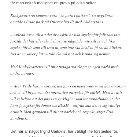
får man också möjlighet att prova på olika saker.
Kinkykvarteret kommer vara “en park i parken”, ett avgränsat
område i Pride park på Östermalms IP, med 18-årsgräns.
– Anledningen till att det är avskilt är lika mycket för folk som inte
förstår det här eller ska behöva se något de inte vill se och lika
mycket för de som vill leva ut, som inte ska behöva få sneda blickar.
Det är en säker plats – folk ska må bra och känna sig hemma.
Med Kinkykvarteret vill intiativtagarna skapa en egen värld med
andra normer.
– Även Pride har ju normer, det finns en hetero-norm, en homo-norm –
och vi vill bryta mot det normativa uttrycket för kärlek. Mest av allt
vill vi belysa att det finns en verklighet som ser annorlunda ut, det
finns ju mycket fördomar om BDSM – utifrån kan det te sig väldigt
brutalt. Men grunden till allt är kärlek och respekt, säger Erik
Sundbäck.
Det här är något Ingrid Carlqvist har väldigt lite förståelse för.