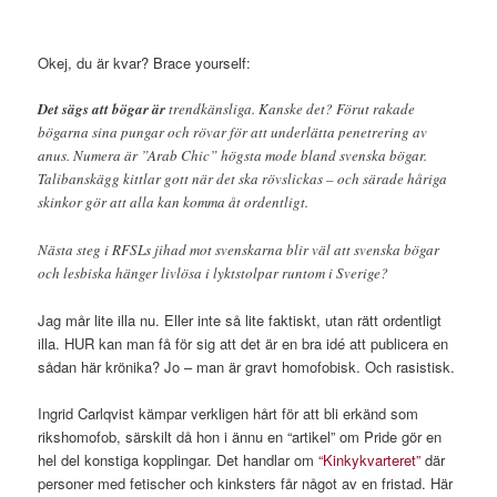
Okej, du är kvar? Brace yourself:
Det sägs att bögar är
trendkänsliga. Kanske det? Förut rakade
bögarna sina pungar och rövar för att underlätta penetrering av
anus. Numera är ”Arab Chic” högsta mode bland svenska bögar.
Talibanskägg kittlar gott när det ska rövslickas – och särade håriga
skinkor gör att alla kan komma åt ordentligt.
Nästa steg i RFSLs jihad mot svenskarna blir väl att svenska bögar
och lesbiska hänger livlösa i lyktstolpar runtom i Sverige?
Jag mår lite illa nu. Eller inte så lite faktiskt, utan rätt ordentligt
illa. HUR kan man få för sig att det är en bra idé att publicera en
sådan här krönika? Jo – man är gravt homofobisk. Och rasistisk.
Ingrid Carlqvist kämpar verkligen hårt för att bli erkänd som
rikshomofob, särskilt då hon i ännu en “artikel” om Pride gör en
hel del konstiga kopplingar. Det handlar om
“Kinkykvarteret”
där
personer med fetischer och kinksters får något av en fristad. Här