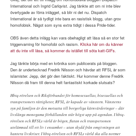
International och Ingrid Carlqvist. Jag tänkte att om ni inte blev
övertygade av förra inlägget, så blir ni det nu. Dispatch
International är så tydligt inte bara en rasistisk blogg, utan grov
homofobisk. Något som syns extra tidigt i dessa Pride-tider.
OBS även detta inlägg kan vara obehagligt att läsa så en stor fet
triggervarning för homofobi och rasism.
Klicka här om du känner
att du inte vill läsa, så kommer du istället till söta katt-GIFs.
Jag tänkte börja med en krönika som publicerats på bloggen.
Den är undertecknad Fredrik Nilsson och hävdar att RFSL är som
islamister. Jepp, det gör den faktiskt. Hur kommer denne Fredrik
Nilsson då fram till denna helt fantastiskt korkade slutsats?
Hbtq-rörelsen och Riksförbundet för homosexuellas, bisexuellas och
transpersoners rättigheter, RFSL, är kapade av vänstern. Vänsterns
syn på familjen är den motsatta till borgerliga kärnvärderingar – där
livslånga monogama förhållanden står högst upp på agendan. I hbtq-
rörelsen och RFSLs värld är bögen, flatan och transpersonen
utelämnad till ett liv i ensamhet – utan skydd från omgivningen att
hantera livskriser. I hbtq-rörelsen och RFSLs värld ska alla normer