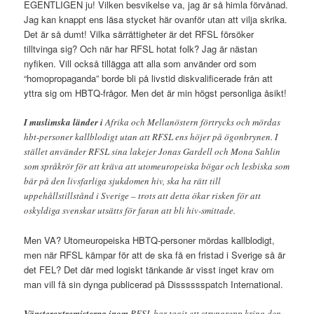
EGENTLIGEN ju! Vilken besvikelse va, jag är så himla förvånad.
Jag kan knappt ens läsa stycket här ovanför utan att vilja skrika.
Det är så dumt! Vilka särrättigheter är det RFSL försöker
tilltvinga sig? Och när har RFSL hotat folk? Jag är nästan
nyfiken. Vill också tillägga att alla som använder ord som
“homopropaganda” borde bli på livstid diskvalificerade från att
yttra sig om HBTQ-frågor. Men det är min högst personliga åsikt!
I muslimska länder i
Afrika och Mellanöstern förtrycks och mördas
hbt-personer kallblodigt utan att RFSL ens höjer på ögonbrynen. I
stället använder RFSL sina lakejer Jonas Gardell och Mona Sahlin
som språkrör för att kräva att utomeuropeiska bögar och lesbiska som
bär på den livsfarliga sjukdomen hiv, ska ha rätt till
uppehållstillstånd i Sverige – trots att detta ökar risken för att
oskyldiga svenskar utsätts för faran att bli hiv-smittade.
Men VA? Utomeuropeiska HBTQ-personer mördas kallblodigt,
men när RFSL kämpar för att de ska få en fristad i Sverige så är
det FEL? Det där med logiskt tänkande är visst inget krav om
man vill få sin dynga publicerad på Disssssspatch International.
Vänsterextremisterna inom
RFSL har tagit ett strypgrepp kring den