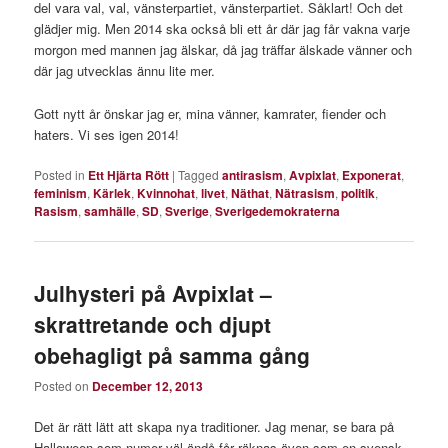
del vara val, val, vänsterpartiet, vänsterpartiet. Såklart! Och det
glädjer mig. Men 2014 ska också bli ett år där jag får vakna varje
morgon med mannen jag älskar, då jag träffar älskade vänner och
där jag utvecklas ännu lite mer.
Gott nytt år önskar jag er, mina vänner, kamrater, fiender och
haters. Vi ses igen 2014!
Posted in
Ett Hjärta Rött
|
Tagged
antirasism
,
Avpixlat
,
Exponerat
,
feminism
,
Kärlek
,
Kvinnohat
,
livet
,
Näthat
,
Nätrasism
,
politik
,
Rasism
,
samhälle
,
SD
,
Sverige
,
Sverigedemokraterna
Julhysteri på Avpixlat –
skrattretande och djupt
obehagligt på samma gång
Posted on
December 12, 2013
Det är rätt lätt att skapa nya traditioner. Jag menar, se bara på
Halloween som numer väl ändå får räknas även som en svensk