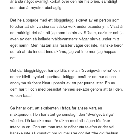
är ändå något ovanligt korkat över den här historien, samtidigt
som den är mycket obehaglig.
Det hela började med ett blogginlägg, skrivet av en person som
föredrar att skriva sina rasistiska verk under pseudonym. Visst är
det märkligt det där, att jag som hotats av SD:are, nazister och ja
även av den så kallade “våldsvänstern” vågar skriva under mitt
eget namn. Men nästan alla rasister vågar det inte. Kanske beror
det på att de innerst inne skäms, jag vet inte men jag hoppas
det.
Det där blogginlägget har spridits mellan “Sverigevännerna” och
de har blivit mycket upprörda. Inlägget berättar om hur denna
anonyma skribent blivit uppsökt av ett par journalister. En av
dem har till och med besudlat hennes sekatör genom att ta i den,
ve och fasa!
Så här är det, att skribenten i fråga får anses vara en
maktperson. Hon har stort genomslag i den “Sverigevänliga”
världen. Då kanske man får räkna med att någon försöker
intervjua en. Och om man inte är nåbar via telefon är det väl
kanske inte så konstigt om journalister gör det “the old fashion