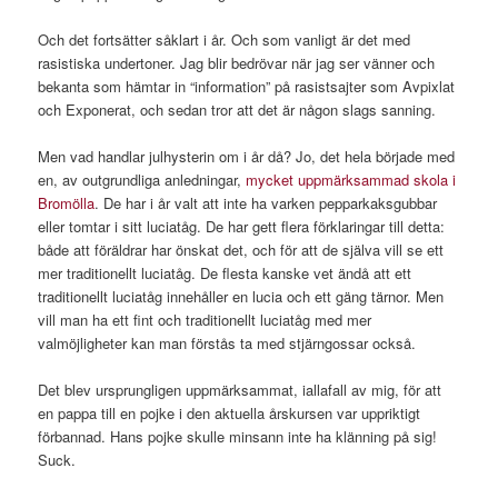
Och det fortsätter såklart i år. Och som vanligt är det med
rasistiska undertoner. Jag blir bedrövar när jag ser vänner och
bekanta som hämtar in “information” på rasistsajter som Avpixlat
och Exponerat, och sedan tror att det är någon slags sanning.
Men vad handlar julhysterin om i år då? Jo, det hela började med
en, av outgrundliga anledningar,
mycket uppmärksammad skola i
Bromölla
. De har i år valt att inte ha varken pepparkaksgubbar
eller tomtar i sitt luciatåg. De har gett flera förklaringar till detta:
både att föräldrar har önskat det, och för att de själva vill se ett
mer traditionellt luciatåg. De flesta kanske vet ändå att ett
traditionellt luciatåg innehåller en lucia och ett gäng tärnor. Men
vill man ha ett fint och traditionellt luciatåg med mer
valmöjligheter kan man förstås ta med stjärngossar också.
Det blev ursprungligen uppmärksammat, iallafall av mig, för att
en pappa till en pojke i den aktuella årskursen var uppriktigt
förbannad. Hans pojke skulle minsann inte ha klänning på sig!
Suck.