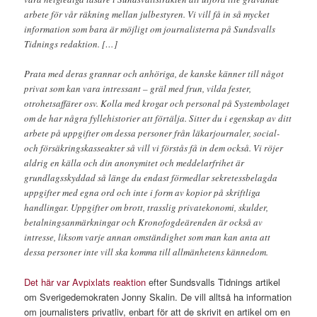
arbete för vår räkning mellan julbestyren. Vi vill få in så mycket
information som bara är möjligt om journalisterna på Sundsvalls
Tidnings redaktion. […]
Prata med deras grannar och anhöriga, de kanske känner till något
privat som kan vara intressant – gräl med frun, vilda fester,
otrohetsaffärer osv. Kolla med krogar och personal på Systembolaget
om de har några fyllehistorier att förtälja. Sitter du i egenskap av ditt
arbete på uppgifter om dessa personer från läkarjournaler, social-
och försäkringskasseakter så vill vi förstås få in dem också. Vi röjer
aldrig en källa och din anonymitet och meddelarfrihet är
grundlagsskyddad så länge du endast förmedlar sekretessbelagda
uppgifter med egna ord och inte i form av kopior på skriftliga
handlingar. Uppgifter om brott, trasslig privatekonomi, skulder,
betalningsanmärkningar och Kronofogdeärenden är också av
intresse, liksom varje annan omständighet som man kan anta att
dessa personer inte vill ska komma till allmänhetens kännedom.
Det här var Avpixlats reaktion
efter Sundsvalls Tidnings artikel
om Sverigedemokraten Jonny Skalin. De vill alltså ha information
om journalisters privatliv, enbart för att de skrivit en artikel om en