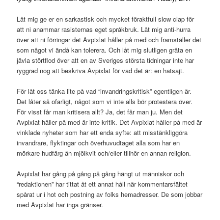
Låt mig ge er en sarkastisk och mycket föraktfull slow clap för
att ni anammar rasisternas eget språkbruk. Låt mig anti-hurra
över att ni förringar det Avpixlat håller på med och framställer det
som något vi ändå kan tolerera. Och låt mig slutligen gråta en
jävla störtflod över att en av Sveriges största tidningar inte har
ryggrad nog att beskriva Avpixlat för vad det är: en hatsajt.
För låt oss tänka lite på vad “invandringskritisk” egentligen är.
Det låter så ofarligt, något som vi inte alls bör protestera över.
För visst får man kritisera allt? Ja, det får man ju. Men det
Avpixlat håller på med är inte kritik. Det Avpixlat håller på med är
vinklade nyheter som har ett enda syfte: att misstänkliggöra
invandrare, flyktingar och överhuvudtaget alla som har en
mörkare hudfärg än mjölkvit och/eller tillhör en annan religion.
Avpixlat har gång på gång på gång hängt ut människor och
“redaktionen” har tittat åt ett annat håll när kommentarsfältet
spårat ur i hot och postning av folks hemadresser. De som jobbar
med Avpixlat har inga gränser.