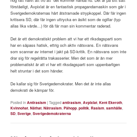
nog rätt naivt att tro att det kommer hända nu. Det är på sitt sätt
förståeligt, Avpixlat är en fantastisk propagandamaskin som går i
Sverigedemokraternas hårt åtstramade strypkoppel. Där får ingen
kritisera SD, där får ingen uttrycka en åsikt som de ogillar (typ
allas lika värde…) för då får man sin kommentar raderad.
Det är ett demokratiskt problem att vi har ett riksdagsparti som
har en såpass hatisk, ettrig och aktiv nätsvans. En nätsvans
som scannar av internet i jakt på SD-kritik. En nätsvans som inte
drar sig för regelrätta trakasserier. Men det som är än mer
problematiskt är att vi har ett riksdagsparti som uppenbarligen
helt struntar i det som händer.
De kallar sig för Sverigedemokrater. Men det är inte allas
demokrati de kämpar för.
Posted in
Antirasism
|
Tagged
antirasism
,
Avpixlat
,
Kent Ekeroth
,
Kvinnohat
,
Näthat
,
Nätrasism
,
Påhopp
,
politik
,
Rasism
,
samhälle
,
SD
,
Sverige
,
Sverigedemokraterna