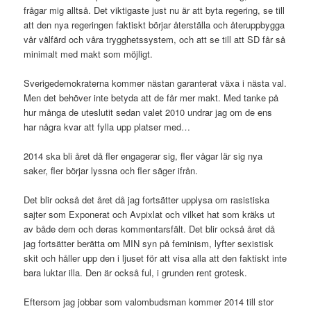
frågar mig alltså. Det viktigaste just nu är att byta regering, se till
att den nya regeringen faktiskt börjar återställa och återuppbygga
vår välfärd och våra trygghetssystem, och att se till att SD får så
minimalt med makt som möjligt.
Sverigedemokraterna kommer nästan garanterat växa i nästa val.
Men det behöver inte betyda att de får mer makt. Med tanke på
hur många de uteslutit sedan valet 2010 undrar jag om de ens
har några kvar att fylla upp platser med…
2014 ska bli året då fler engagerar sig, fler vågar lär sig nya
saker, fler börjar lyssna och fler säger ifrån.
Det blir också det året då jag fortsätter upplysa om rasistiska
sajter som Exponerat och Avpixlat och vilket hat som kräks ut
av både dem och deras kommentarsfält. Det blir också året då
jag fortsätter berätta om MIN syn på feminism, lyfter sexistisk
skit och håller upp den i ljuset för att visa alla att den faktiskt inte
bara luktar illa. Den är också ful, i grunden rent grotesk.
Eftersom jag jobbar som valombudsman kommer 2014 till stor