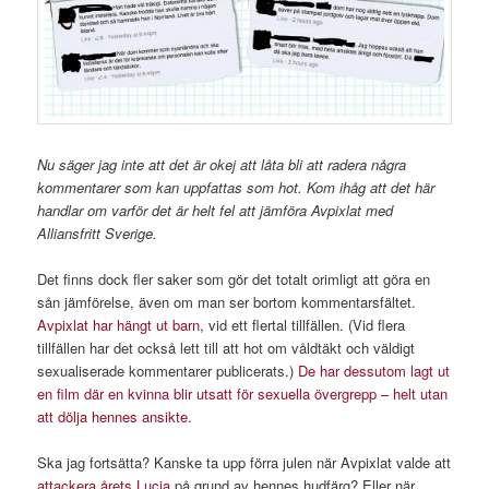
Nu säger jag inte att det är okej att låta bli att radera några
kommentarer som kan uppfattas som hot. Kom ihåg att det här
handlar om varför det är helt fel att jämföra Avpixlat med
Alliansfritt Sverige.
Det finns dock fler saker som gör det totalt orimligt att göra en
sån jämförelse, även om man ser bortom kommentarsfältet.
Avpixlat har hängt ut barn
, vid ett flertal tillfällen. (Vid flera
tillfällen har det också lett till att hot om våldtäkt och väldigt
sexualiserade kommentarer publicerats.)
De har dessutom lagt ut
en film där en kvinna blir utsatt för sexuella övergrepp – helt utan
att dölja hennes ansikte.
Ska jag fortsätta? Kanske ta upp förra julen när Avpixlat valde att
attackera årets Lucia
på grund av hennes hudfärg? Eller när