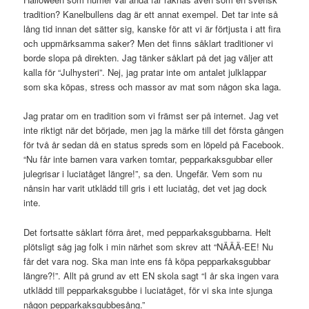
tradition? Kanelbullens dag är ett annat exempel. Det tar inte så
lång tid innan det sätter sig, kanske för att vi är förtjusta i att fira
och uppmärksamma saker? Men det finns såklart traditioner vi
borde slopa på direkten. Jag tänker såklart på det jag väljer att
kalla för “Julhysteri”. Nej, jag pratar inte om antalet julklappar
som ska köpas, stress och massor av mat som någon ska laga.
Jag pratar om en tradition som vi främst ser på internet. Jag vet
inte riktigt när det började, men jag la märke till det första gången
för två år sedan då en status spreds som en löpeld på Facebook.
“Nu får inte barnen vara varken tomtar, pepparkaksgubbar eller
julegrisar i luciatåget längre!”, sa den. Ungefär. Vem som nu
nånsin har varit utklädd till gris i ett luciatåg, det vet jag dock
inte.
Det fortsatte såklart förra året, med pepparkaksgubbarna. Helt
plötsligt såg jag folk i min närhet som skrev att “NÄÄÄ-EE! Nu
får det vara nog. Ska man inte ens få köpa pepparkaksgubbar
längre?!”. Allt på grund av ett EN skola sagt “I år ska ingen vara
utklädd till pepparkaksgubbe i luciatåget, för vi ska inte sjunga
någon pepparkaksgubbesång.”