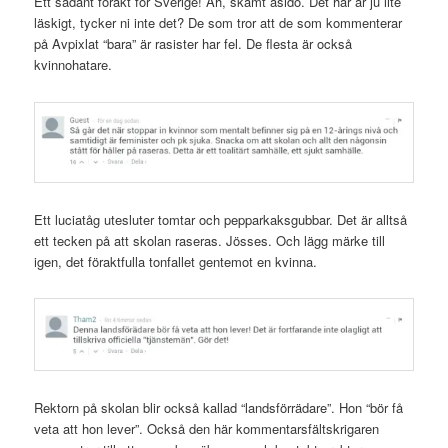
Ett sådant förakt för Sverige! Äh, skämt åsido. Det här är ju lite
läskigt, tycker ni inte det? De som tror att de som kommenterar
på Avpixlat “bara” är rasister har fel. De flesta är också
kvinnohatare.
Ett luciatåg utesluter tomtar och pepparkaksgubbar. Det är alltså
ett tecken på att skolan raseras. Jösses. Och lägg märke till
igen, det föraktfulla tonfallet gentemot en kvinna.
Rektorn på skolan blir också kallad “landsförrädare”. Hon “bör få
veta att hon lever”. Också den här kommentarsfältskrigaren