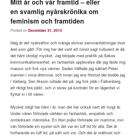
Mitt år och vår framtid – eller
en svamlig nyårskrönika om
feminism och framtiden
Posted on
December 31, 2013
Idag är det nyårsafton och många skriver sammanfattningar över
året som gått. För mig har det varit ett minst sagt turbulent år då
det hänt otroligt mycket. Jag började med praktik på Sekos
kommunikationsenhet, en fantastisk upplevelse där jag lärde mig
massor och fick nya vänner. Sedan träffade jag såklart Peter,
mannen i mina drömmar, och innan jag ens förstod det bodde jag
i Varberg. Sen liksom rullade det på: jag fick jobb i Falkenberg,
ett riktigt bra jobb!, och vi skrev på kontrakt för en lägenhet vi
flyttar in i till våren.
Mycket roligt har hänt i år, men det har också varit ett tungt år.
Under våren förlorade världen en fantastisk, empatisk och
omtänksam människa. En liten pojke förlorade sin mamma, min
vän förlorade sin syster och det var en tuff tid för alla. Det är
fortfarande en tuff tid, på sätt och vis. Och det är orättvist och