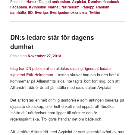
Posted in
Hatet
|
Tagged
antirasism
,
Avpixlat
,
Dumhet
,
facebook
,
Facepalm
,
Kvinnohat
,
Näthat
,
Nätrasism
,
Påhopp
,
Rasism
,
samhälle
,
SD
,
Sverige
,
Sverigedemokraterna
,
Twitter
DN:s ledare står för dagens
dumhet
Posted on
November 27, 2013
Idag har DN publicerat en alldeles ovanligt ignorant ledare,
signerad Erik Helmerson
. I texten skriver han om hur en hotfull
kommentar på Alliansfritts sida inte tagits bort fort nog, och att
Alliansfritt därför är att jämställa med rasistsajten Avpixlat.
Det är förstås en helt orimlig jämförelse som antingen baseras på
djupaste okunskap, eller helt enkelt med uppsåt att försöka
“sätta dit” nätrörelser som ligger till vänster och är
regeringskritiska. Troligtvis handlar det om både och.
Att jämföra Alliansfritt med Avpixlat är verklighetsfrånvänt av mer