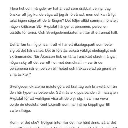
Flera hot och mängder av hat är vad som drabbat Jenny. Jag
önskar att jag kunde säga att jag är förvånad, men det kan ärligt
talat ingen säga att de är längre? Det följer alltid samma mönster:
någon kritiserar SD, Avpixlat hänger ut personen, personen
utsätts för terror. Och Sverigedemokraterna tittar åt ett annat håll.
Det är fan ta mig pinsamt att vi har ett riksdagsparti som beter
sig på det här sättet. Det är förstås också väldigt obehagligt och
skrämmande. När Åkesson fick en tårta i ansiktet skrek många i
högan sky att det var ett hot mot demokratin – var är de
personerna när en person blir hotad och trakasserad på grund av
sina åsikter?
Sverigedemokraterna måste göra ett krafttag och ta avstånd från
den här typen av beteende. SD måste klippa banden till hatsajten
Avpixlat för att verkligen visa att de bryr sig. I samma veva
borde de utesluta Kent Ekeroth som har intima kopplingar till
sajten ifråga.
Kommer det ske? Troligen inte. Har det inte hänt ännu, så är det