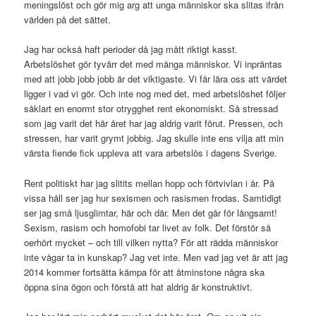
meningslöst och gör mig arg att unga människor ska slitas ifrån
världen på det sättet.
Jag har också haft perioder då jag mått riktigt kasst.
Arbetslöshet gör tyvärr det med många människor. Vi inpräntas
med att jobb jobb jobb är det viktigaste. Vi får lära oss att värdet
ligger i vad vi gör. Och inte nog med det, med arbetslöshet följer
såklart en enormt stor otrygghet rent ekonomiskt. Så stressad
som jag varit det här året har jag aldrig varit förut. Pressen, och
stressen, har varit grymt jobbig. Jag skulle inte ens vilja att min
värsta fiende fick uppleva att vara arbetslös i dagens Sverige.
Rent politiskt har jag slitits mellan hopp och förtvivlan i år. På
vissa håll ser jag hur sexismen och rasismen frodas. Samtidigt
ser jag små ljusglimtar, här och där. Men det går för långsamt!
Sexism, rasism och homofobi tar livet av folk. Det förstör så
oerhört mycket – och till vilken nytta? För att rädda människor
inte vågar ta in kunskap? Jag vet inte. Men vad jag vet är att jag
2014 kommer fortsätta kämpa för att åtminstone några ska
öppna sina ögon och förstå att hat aldrig är konstruktivt.