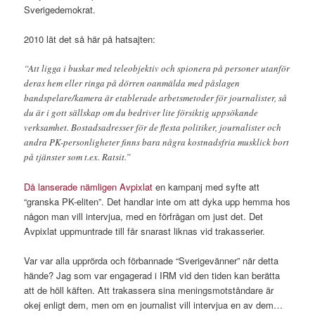
Sverigedemokrat.
2010 lät det så här på hatsajten:
“Att ligga i buskar med teleobjektiv och spionera på personer utanför
deras hem eller ringa på dörren oanmälda med påslagen
bandspelare/kamera är etablerade arbetsmetoder för journalister, så
du är i gott sällskap om du bedriver lite försiktig uppsökande
verksamhet. Bostadsadresser för de flesta politiker, journalister och
andra PK-personligheter finns bara några kostnadsfria musklick bort
på tjänster som t.ex. Ratsit.”
Då lanserade nämligen Avpixlat
en kampanj med syfte att
“granska PK-eliten”. Det handlar inte om att dyka upp hemma hos
någon man vill intervjua, med en förfrågan om just det. Det
Avpixlat uppmuntrade till får snarast liknas vid trakasserier.
Var var alla upprörda och förbannade “Sverigevänner” när detta
hände? Jag som var engagerad i IRM vid den tiden kan berätta
att de höll käften. Att trakassera sina meningsmotståndare är
okej enligt dem, men om en journalist vill intervjua en av dem…