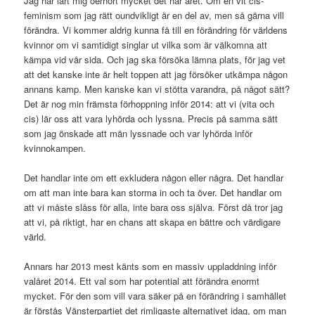
Jag har lärt mig oerhört mycket det här året. Om en vit cis-
feminism som jag rätt oundvikligt är en del av, men så gärna vill
förändra. Vi kommer aldrig kunna få till en förändring för världens
kvinnor om vi samtidigt singlar ut vilka som är välkomna att
kämpa vid vår sida. Och jag ska försöka lämna plats, för jag vet
att det kanske inte är helt toppen att jag försöker utkämpa någon
annans kamp. Men kanske kan vi stötta varandra, på något sätt?
Det är nog min främsta förhoppning inför 2014: att vi (vita och
cis) lär oss att vara lyhörda och lyssna. Precis på samma sätt
som jag önskade att män lyssnade och var lyhörda inför
kvinnokampen.
Det handlar inte om ett exkludera någon eller några. Det handlar
om att man inte bara kan storma in och ta över. Det handlar om
att vi måste slåss för alla, inte bara oss själva. Först då tror jag
att vi, på riktigt, har en chans att skapa en bättre och värdigare
värld.
Annars har 2013 mest känts som en massiv uppladdning inför
valåret 2014. Ett val som har potential att förändra enormt
mycket. För den som vill vara säker på en förändring i samhället
är förstås Vänsterpartiet det rimligaste alternativet idag, om man