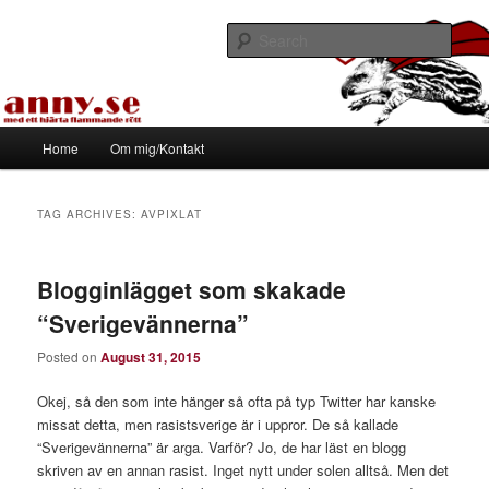
Skip
Skip
Med ett hjärta flammande rött
to
to
Sear
primary
secondary
content
content
Tapirhen
Main
Home
Om mig/Kontakt
menu
TAG ARCHIVES:
AVPIXLAT
Blogginlägget som skakade
“Sverigevännerna”
Posted on
August 31, 2015
Okej, så den som inte hänger så ofta på typ Twitter har kanske
missat detta, men rasistsverige är i uppror. De så kallade
“Sverigevännerna” är arga. Varför? Jo, de har läst en blogg
skriven av en annan rasist. Inget nytt under solen alltså. Men det