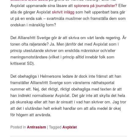
Avpixlat uppmanade sina läsare att
spionera på journalister?
Eller
alla de gånger Avpixlat
skrivit inlägg
som helt uppenbart bara går
ut på en enda sak – svartmåla muslimer och framställa dem som
ondskan i mänsklig form?
Det Alliansfritt Sverige gör är att skriva om vårt lands regering. Är
tonen ofta raljerande? Ja. Men jämför det med Avpixlat som i
princip uteslutande skriver om enskilda människor och/eller
meningsmotståndare (vilket i princip alltid innebär folk som
kritiserat SD).
Det obehagliga i Helmersons ledare är dock inte främst att han
framställer Alliansfritt Sverige som vänsterns näthatsportal
nummer ett. Nej, det riktigt, riktigt obehagliga med texten är att
han indirekt normaliserar Avpixlat. Det går inte att skylla det hela
på okunskap eller att han är oinsatt i vad han skriver om. Jag tror
att det i slutändan helt enkelt handlar om att alla medel är okej
för högern att använda.
Posted in
Antirasism
|
Tagged
Avpixlat