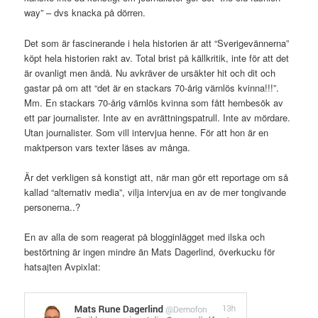
way” – dvs knacka på dörren.
Det som är fascinerande i hela historien är att “Sverigevännerna”
köpt hela historien rakt av. Total brist på källkritik, inte för att det
är ovanligt men ändå. Nu avkräver de ursäkter hit och dit och
gastar på om att “det är en stackars 70-årig värnlös kvinna!!!”.
Mm. En stackars 70-årig värnlös kvinna som fått hembesök av
ett par journalister. Inte av en avrättningspatrull. Inte av mördare.
Utan journalister. Som vill intervjua henne. För att hon är en
maktperson vars texter läses av många.
Är det verkligen så konstigt att, när man gör ett reportage om så
kallad “alternativ media”, vilja intervjua en av de mer tongivande
personerna..?
En av alla de som reagerat på blogginlägget med ilska och
bestörtning är ingen mindre än Mats Dagerlind, överkucku för
hatsajten Avpixlat: