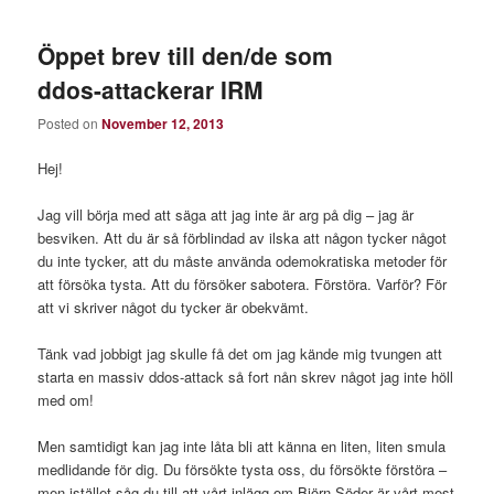
Öppet brev till den/de som
ddos-attackerar IRM
Posted on
November 12, 2013
Hej!
Jag vill börja med att säga att jag inte är arg på dig – jag är
besviken. Att du är så förblindad av ilska att någon tycker något
du inte tycker, att du måste använda odemokratiska metoder för
att försöka tysta. Att du försöker sabotera. Förstöra. Varför? För
att vi skriver något du tycker är obekvämt.
Tänk vad jobbigt jag skulle få det om jag kände mig tvungen att
starta en massiv ddos-attack så fort nån skrev något jag inte höll
med om!
Men samtidigt kan jag inte låta bli att känna en liten, liten smula
medlidande för dig. Du försökte tysta oss, du försökte förstöra –
men istället såg du till att vårt inlägg om Björn Söder är vårt mest