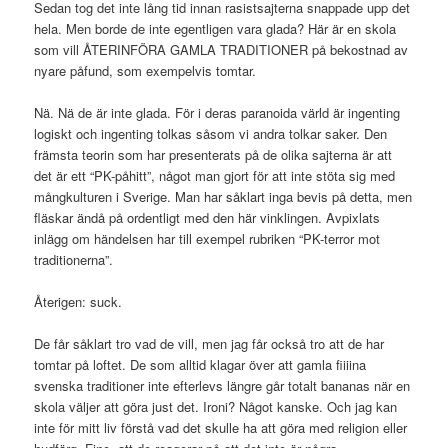
Sedan tog det inte lång tid innan rasistsajterna snappade upp det
hela. Men borde de inte egentligen vara glada? Här är en skola
som vill ÅTERINFÖRA GAMLA TRADITIONER på bekostnad av
nyare påfund, som exempelvis tomtar.
Nä. Nä de är inte glada. För i deras paranoida värld är ingenting
logiskt och ingenting tolkas såsom vi andra tolkar saker. Den
främsta teorin som har presenterats på de olika sajterna är att
det är ett “PK-påhitt”, något man gjort för att inte stöta sig med
mångkulturen i Sverige. Man har såklart inga bevis på detta, men
fläskar ändå på ordentligt med den här vinklingen. Avpixlats
inlägg om händelsen har till exempel rubriken “PK-terror mot
traditionerna”.
Återigen: suck.
De får såklart tro vad de vill, men jag får också tro att de har
tomtar på loftet. De som alltid klagar över att gamla fiiiina
svenska traditioner inte efterlevs längre går totalt bananas när en
skola väljer att göra just det. Ironi? Något kanske. Och jag kan
inte för mitt liv förstå vad det skulle ha att göra med religion eller