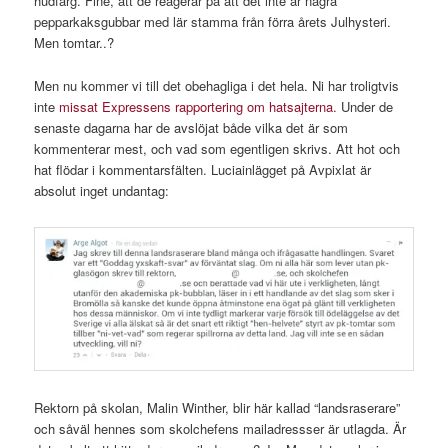
hudfärg. Fine, att de reagerar på att det inte är några
pepparkaksgubbar med lär stamma från förra årets Julhysteri.
Men tomtar..?
Men nu kommer vi till det obehagliga i det hela. Ni har troligtvis
inte
missat Expressens rapportering om hatsajterna.
Under de
senaste dagarna har de avslöjat både vilka det är som
kommenterar mest, och vad som egentligen skrivs. Att hot och
hat flödar i kommentarsfälten. Luciainlägget på Avpixlat är
absolut inget undantag:
Rektorn på skolan, Malin Winther, blir här kallad “landsraserare”
och såväl hennes som skolchefens mailadressser är utlagda. Är