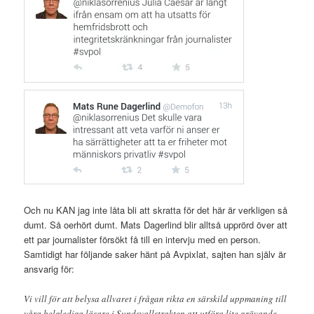
Och nu KAN jag inte låta bli att skratta för det här är verkligen så
dumt. Så oerhört dumt. Mats Dagerlind blir alltså upprörd över att
ett par journalister försökt få till en intervju med en person.
Samtidigt har följande saker hänt på Avpixlat, sajten han själv är
ansvarig för:
Vi vill för att belysa allvaret i frågan rikta en särskild uppmaning till
våra helglediga läsare i Sundsvallstrakten att utföra lite grävande