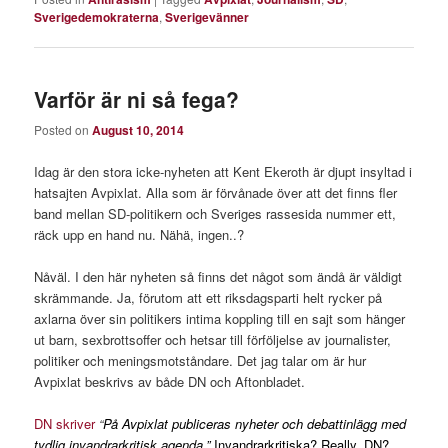
Sverigedemokraterna
,
Sverigevänner
Varför är ni så fega?
Posted on
August 10, 2014
Idag är den stora icke-nyheten att Kent Ekeroth är djupt insyltad i
hatsajten Avpixlat. Alla som är förvånade över att det finns fler
band mellan SD-politikern och Sveriges rassesida nummer ett,
räck upp en hand nu. Nähä, ingen..?
Nåväl. I den här nyheten så finns det något som ändå är väldigt
skrämmande. Ja, förutom att ett riksdagsparti helt rycker på
axlarna över sin politikers intima koppling till en sajt som hänger
ut barn, sexbrottsoffer och hetsar till förföljelse av journalister,
politiker och meningsmotståndare. Det jag talar om är hur
Avpixlat beskrivs av både DN och Aftonbladet.
DN skriver
“
På Avpixlat publiceras nyheter och debattinlägg med
tydlig invandrarkritisk agenda.”
Invandrarkritiska? Really, DN?