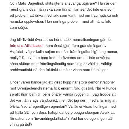
Och Mats Dagerlind, skitsajtens ansvariga utgivare? Han är den
mest gränslösa människa som finns. Han ser det inte ens som
ett problem att driva med folk som varit med om traumatiska och
hemska upplevelser. Han ser inga problem med att håna folk
som sörjer.
Jag blir livrädd över att se hur snabbt normaliseringen går nu.
Inte ens Aftonbladet
, som ändå gjort flera granskningar av
Avpixlat, vågar kalla sajten mer än “främlingsfientlig”. Jag menar,
really? Kan vi inte bara komma överens om att inte använda
såna skitord som främlingsfientlig som i sig är väldigt, väldigt
problematiskt då den faktiskt utmålar vissa som främlingar.
Under våren kände jag ett visst hopp när stora demonstrationer
mot Sverigedemokraterna fick enormt folkligt stöd. När vi kunde
se allt ifrån barn till pensionärer vända ryggen till. Jag trodde att
det var nån slags vändpunkt, men det jag ser i media får mig att
tvivla. Vad är egentligen agendan? Varför envisas tidningar med
att kalla SD, och dess hatspridande propagandaorgan Avpixlat,
för saker som “invandringskritiska”? Vad har de egentligen att
vinna på det?