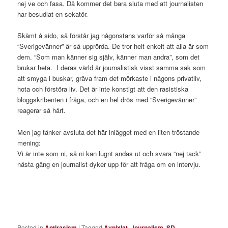
nej ve och fasa. Då kommer det bara sluta med att journalisten
har besudlat en sekatör.
Skämt å sido, så förstår jag någonstans varför så många
“Sverigevänner” är så upprörda. De tror helt enkelt att alla är som
dem. “Som man känner sig själv, känner man andra”, som det
brukar heta. I deras värld är journalistisk visst samma sak som
att smyga i buskar, gräva fram det mörkaste i någons privatliv,
hota och förstöra liv. Det är inte konstigt att den rasistiska
bloggskribenten i fråga, och en hel drös med “Sverigevänner”
reagerar så hårt.
Men jag tänker avsluta det här inlägget med en liten tröstande
mening:
Vi är inte som ni, så ni kan lugnt andas ut och svara “nej tack”
nästa gång en journalist dyker upp för att fråga om en intervju.
Posted in
Antirasism
|
Tagged
Avpixlat
,
Journalism
,
SD
,