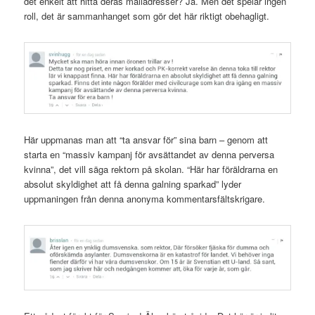
det enkelt att hitta deras mailadresser? Ja. Men det spelar ingen
roll, det är sammanhanget som gör det här riktigt obehagligt.
Här uppmanas man att “ta ansvar för” sina barn – genom att
starta en “massiv kampanj för avsättandet av denna perversa
kvinna”, det vill säga rektorn på skolan. “Här har föräldrarna en
absolut skyldighet att få denna galning sparkad” lyder
uppmaningen från denna anonyma kommentarsfältskrigare.