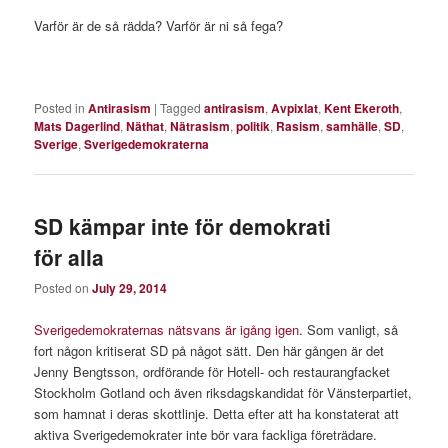
Varför är de så rädda? Varför är ni så fega?
Posted in
Antirasism
|
Tagged
antirasism
,
Avpixlat
,
Kent Ekeroth
,
Mats Dagerlind
,
Näthat
,
Nätrasism
,
politik
,
Rasism
,
samhälle
,
SD
,
Sverige
,
Sverigedemokraterna
SD kämpar inte för demokrati
för alla
Posted on
July 29, 2014
Sverigedemokraternas nätsvans är igång igen.
Som vanligt, så
fort någon kritiserat SD på något sätt. Den här gången är det
Jenny Bengtsson, ordförande för Hotell- och restaurangfacket
Stockholm Gotland och även riksdagskandidat för Vänsterpartiet,
som hamnat i deras skottlinje. Detta efter att ha konstaterat att
aktiva Sverigedemokrater inte bör vara fackliga företrädare.