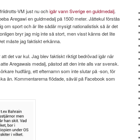
riidrotts-VM just nu och
igår vann Sverige en guldmedalj
.
 Abeba Aregawi en guldmedalj på 1500 meter. Jättekul förstås
ig om sport och är lite sådär mysigt nationalistisk så är det
onligen bryr jag mig inte så stort, men visst känns det lite
Det måste jag faktiskt erkänna.
att det var kul. Jag blev faktiskt riktigt bedrövad igår när
tte Aregawais medalj, påstod att den inte alls var svensk.
mörkare hudfärg, ett efternamn som inte slutar på -son, för
enska än. Kommentarerna flödade, såväl på Facebook som