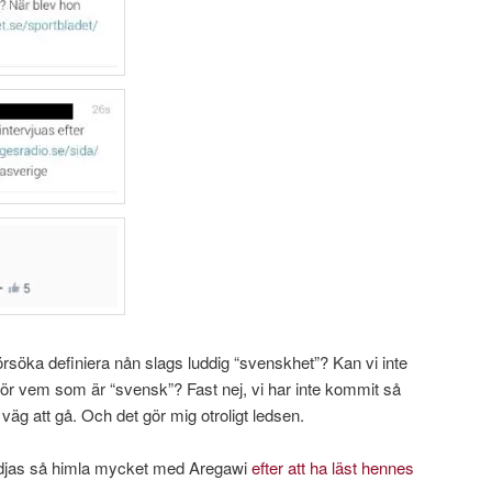
försöka definiera nån slags luddig “svenskhet”? Kan vi inte
 för vem som är “svensk”? Fast nej, vi har inte kommit så
g väg att gå. Och det gör mig otroligt ledsen.
glädjas så himla mycket med Aregawi
efter att ha läst hennes