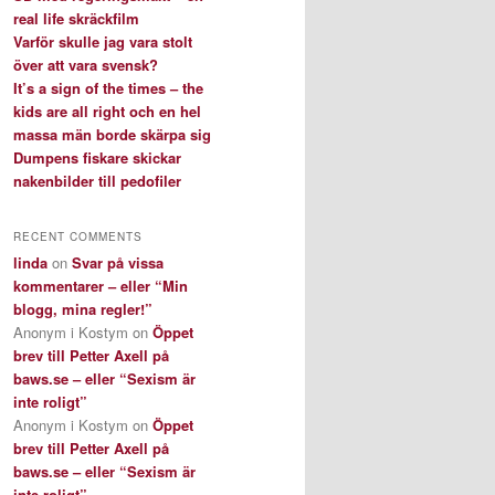
real life skräckfilm
Varför skulle jag vara stolt
över att vara svensk?
It’s a sign of the times – the
kids are all right och en hel
massa män borde skärpa sig
Dumpens fiskare skickar
nakenbilder till pedofiler
RECENT COMMENTS
linda
on
Svar på vissa
kommentarer – eller “Min
blogg, mina regler!”
Anonym i Kostym
on
Öppet
brev till Petter Axell på
baws.se – eller “Sexism är
inte roligt”
Anonym i Kostym
on
Öppet
brev till Petter Axell på
baws.se – eller “Sexism är
inte roligt”