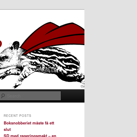
Search
RECENT POSTS
Boksnobberiet måste få ett
slut
SD med regeringsmakt – en