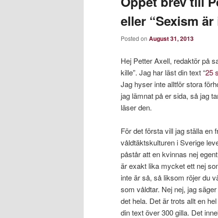
Öppet brev till 
eller “Sexism är 
Posted on
August 31, 2013
Hej Petter Axell, redaktör på s
kille”. Jag har läst din text “
25 
Jag hyser inte alltför stora 
jag lämnat på er sida, så jag t
läser den.
För det första vill jag ställa en f
våldtäktskulturen i Sverige lev
påstår att en kvinnas nej egent
är exakt lika mycket ett nej 
inte är så, så liksom röjer d
som våldtar. Nej nej, jag säger
det hela. Det är trots allt en h
din text över 300 gilla. Det i