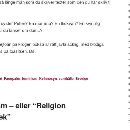
 så länge män som du skriver texter som den du har skrivit,
u en syster Petter? En mamma? En flickvän? En kvinnlig
är du tänker om dom..?
jejtoan på krogen också är rätt jävla äcklig, med blodiga
s på toasitsen. Ds.
et
,
Facepalm
,
feminism
,
Kvinnosyn
,
samhälle
,
Sverige
sm – eller “Religion
lek”