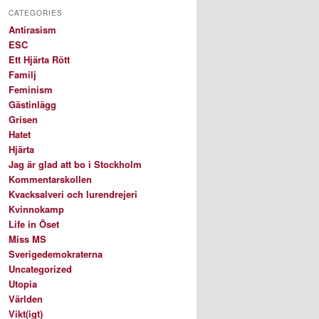
CATEGORIES
Antirasism
ESC
Ett Hjärta Rött
Familj
Feminism
Gästinlägg
Grisen
Hatet
Hjärta
Jag är glad att bo i Stockholm
Kommentarskollen
Kvacksalveri och lurendrejeri
Kvinnokamp
Life in Öset
Miss MS
Sverigedemokraterna
Uncategorized
Utopia
Världen
Vikt(igt)