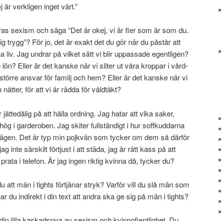
j är verkligen inget värt.”
ras sexism och säga “Det är okej, vi är fler som är som du.
g trygg”? För jo, det är exakt det du gör när du påstår att
a liv. Jag undrar på vilket sätt vi blir uppassade egentligen?
e lön? Eller är det kanske när vi sliter ut våra kroppar i vård-
törre ansvar för familj och hem? Eller är det kanske när vi
nätter, för att vi är rädda för våldtäkt?
 är jättedålig på att hålla ordning. Jag hatar att vika saker,
 hög i garderoben. Jag skiter fullständigt i hur soffkuddarna
i vägen. Det är typ min pojkvän som tycker om dem så därför
 inte särskilt förtjust i att städa, jag är rätt kass på att
prata i telefon. Är jag ingen riktig kvinna då, tycker du?
 du att män i tights förtjänar stryk? Varför vill du slå män som
ar du indirekt i din text att andra ska ge sig på män i tights?
i din lilla kaskadspya av sexism och kvinnofientlighet. Du