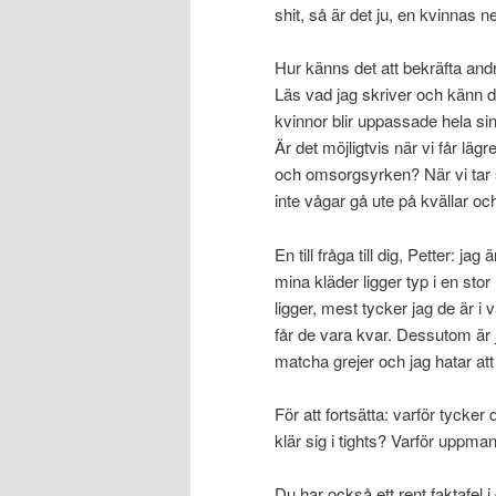
shit, så är det ju, en kvinnas ne
Hur känns det att bekräfta and
Läs vad jag skriver och känn di
kvinnor blir uppassade hela sin
Är det möjligtvis när vi får lägr
och omsorgsyrken? När vi tar s
inte vågar gå ute på kvällar och 
En till fråga till dig, Petter: jag
mina kläder ligger typ i en stor
ligger, mest tycker jag de är 
får de vara kvar. Dessutom är jag
matcha grejer och jag hatar att 
För att fortsätta: varför tycker
klär sig i tights? Varför uppman
Du har också ett rent faktafel 