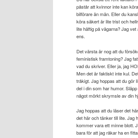
påstår att kvinnor inte kan kör
bilförare än män. Eller du kans
köra säkert är lite trist och hel
lite häftig på vägarna? Jag vet 
ens.
Det värsta är nog att du försöker
feministisk framtoning? Jag fatt
vad du skriver. Eller ja, jag H
Men det är faktiskt inte kul. De
tråkigt. Jag hoppas att du gör l
del i din som har humor. Släpp 
något mörkt skrymsle av din hj
Jag hoppas att du läser det här 
det här och tänker till lite. Ja
kommer vara ett minne blott. J
bara för att jag råkar ha en fit