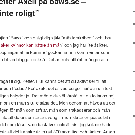
Petter Axell på baws.se –
inte roligt”
ajten “Baws” och enligt dig själv “mästerskribent” och “bra
saker kvinnor kan bättre än mä
n” och jag har lite åsikter.
förhoppningar att ni kommer godkänna min kommentar som
ar det via bloggen också. Det är trots allt rätt många som
råga till dig, Petter. Hur känns det att du aktivt ser till att
er och frodas? För exakt det är vad du gör när du i din text
ligen betyder ja. Det måste du väl förstå, att en kvinnas nej
som om en man skulle säga det. Men genom att hävda att det
u vägen för män som tafsar, män som trakasserar och män
 inte att du ensam är ansvarig – men du är en pusselbit i
el del som läser vad du skriver också, sist jag kollade hade
nnebär att det kanske är minst 300 som läst och tänker “Amen