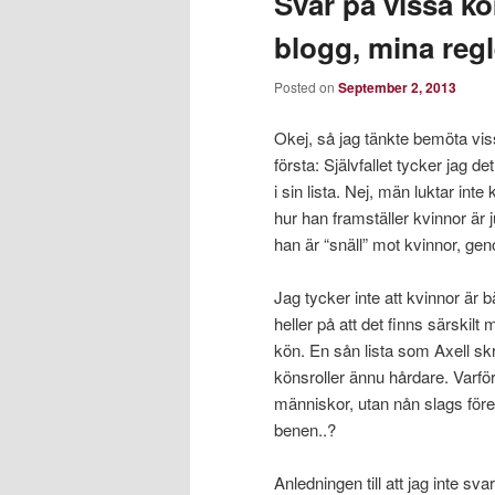
Svar på vissa k
blogg, mina regl
Posted on
September 2, 2013
Okej, så jag tänkte bemöta vis
första: Självfallet tycker jag 
i sin lista. Nej, män luktar inte
hur han framställer kvinnor är j
han är “snäll” mot kvinnor, ge
Jag tycker inte att kvinnor är b
heller på att det finns särskil
kön. En sån lista som Axell skri
könsroller ännu hårdare. Varför
människor, utan nån slags föres
benen..?
Anledningen till att jag inte s