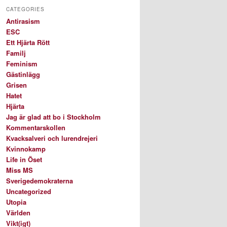
CATEGORIES
Antirasism
ESC
Ett Hjärta Rött
Familj
Feminism
Gästinlägg
Grisen
Hatet
Hjärta
Jag är glad att bo i Stockholm
Kommentarskollen
Kvacksalveri och lurendrejeri
Kvinnokamp
Life in Öset
Miss MS
Sverigedemokraterna
Uncategorized
Utopia
Världen
Vikt(igt)