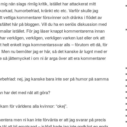
 mig nån slags rimlig kritik, istället har attackerat mitt
r korkad, humorbefriad, kränkt etc etc. Varför skulle jag
tt vettiga kommentarer försvinner och dränks i flödet av
sfältet här på bloggen. Vill du ha en seriös diskussion med
u mailar istället. För jag läser knappt kommentarerna innan
ar verkligen, verkligen, verkligen varken lust eller ork att
et helt enkelt inga kommentarssvar alls – förutom ett då, för
 Men nu bemöter jag er här, så det kanske är lugnt med er
e så jättemycket i om ni är arga över att era kommentarer
orbefriad: nej, jag kanske bara inte ser på humor på samma
fan har det med nåt att göra?
skam för världens alla kvinnor: “okej”.
ntera men ni kan inte förvänta er att jag svarar på precis
nte tål att bli emotsagd – isåfall hade jag inte godkänt en enda