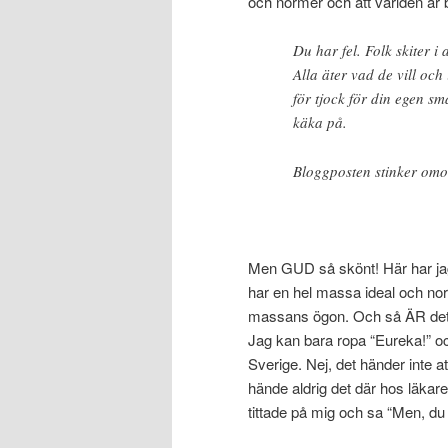
och normer och att världen är b
Du har fel. Folk skiter i 
Alla äter vad de vill och
för tjock för din egen s
käka på.
Bloggposten stinker omot
Men GUD så skönt! Här har jag l
har en hel massa ideal och norm
massans ögon. Och så ÄR det inte
Jag kan bara ropa “Eureka!” och
Sverige. Nej, det händer inte at
hände aldrig det där hos läkare
tittade på mig och sa “Men, du ä