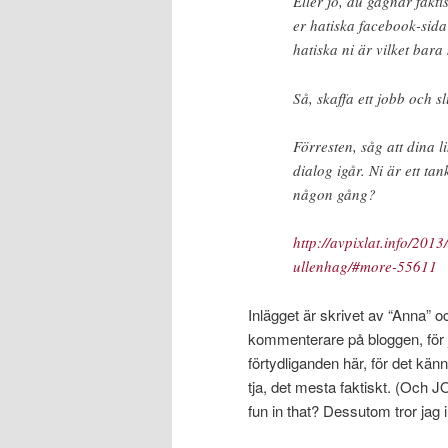
Eller jo, du gagnar fakti
er hatiska facebook-sid
hatiska ni är vilket bara s
Så, skaffa ett jobb och sl
Förresten, såg att dina 
dialog igår. Ni är ett tan
någon gång?
http://avpixlat.info/201
ullenhag/#more-55611
Inlägget är skrivet av “Anna” 
kommenterare på bloggen, för j
förtydliganden här, för det kän
tja, det mesta faktiskt. (Och JO
fun in that? Dessutom tror jag i