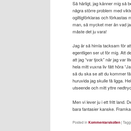
Så härligt, jag känner mig så 
några större problem med vikte
ogiltigförklaras och förkastas 
man, så mycket mer än vad jag 
måste det ju vara!
Jag är så himla tacksam för att
egentligen ser ut för mig. Att d
att jag “var tjock” när jag var lit
hela mitt vuxna liv fått höra 
så du ska se att du kommer få
huruvida jag skulle få ligga. Hel
utseende och mitt yttre nedtryc
Men vi lever ju i ett fritt land.
bara fantasier kanske. Framkall
Posted in
Kommentarskollen
|
Tagg