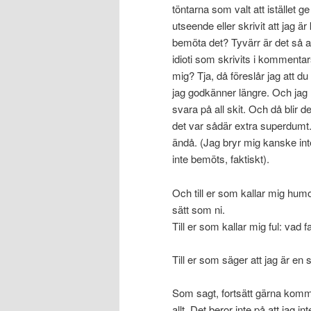
töntarna som valt att istället ge
utseende eller skrivit att jag ä
bemöta det? Tyvärr är det så a
idioti som skrivits i kommentar
mig? Tja, då föreslår jag att d
jag godkänner längre. Och jag h
svara på all skit. Och då blir d
det var sådär extra superdumt.
ändå. (Jag bryr mig kanske int
inte bemöts, faktiskt).
Och till er som kallar mig hum
sätt som ni.
Till er som kallar mig ful: vad 
Till er som säger att jag är en 
Som sagt, fortsätt gärna komme
allt. Det beror inte på att jag i