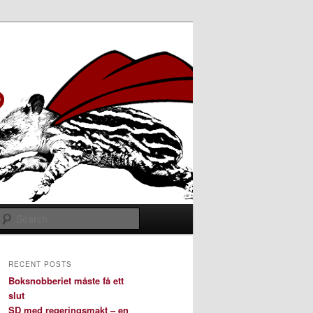
Search
RECENT POSTS
Boksnobberiet måste få ett
slut
SD med regeringsmakt – en