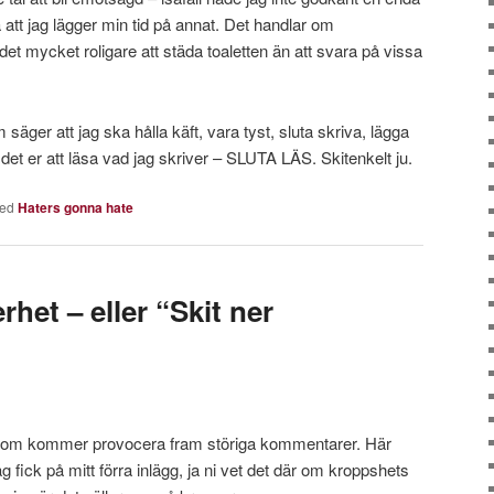
att jag lägger min tid på annat. Det handlar om
är det mycket roligare att städa toaletten än att svara på vissa
m säger att jag ska hålla käft, vara tyst, sluta skriva, lägga
et er att läsa vad jag skriver – SLUTA LÄS. Skitenkelt ju.
ed
Haters gonna hate
rhet – eller “Skit ner
gg som kommer provocera fram störiga kommentarer. Här
ck på mitt förra inlägg, ja ni vet det där om kroppshets