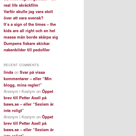
real life skräckfilm
Varför skulle jag vara stolt
över att vara svensk?
It’s a sign of the times – the
kids are all right och en hel
massa män borde skärpa sig
Dumpens fiskare skickar
nakenbilder till pedofiler
RECENT COMMENTS
linda
on
Svar på vissa
kommentarer – eller “Min
blogg, mina regler!”
Anonym i Kostym
on
Öppet
brev till Petter Axell på
baws.se – eller “Sexism är
inte roligt”
Anonym i Kostym
on
Öppet
brev till Petter Axell på
baws.se – eller “Sexism är
inte roligt”