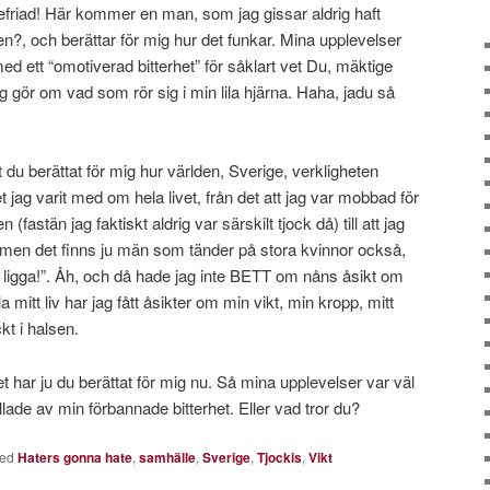
befriad! Här kommer en man, som jag gissar aldrig haft
n?, och berättar för mig hur det funkar. Mina upplevelser
med ett “omotiverad bitterhet” för såklart vet Du, mäktige
gör om vad som rör sig i min lila hjärna. Haha, jadu så
 du berättat för mig hur världen, Sverige, verkligheten
et jag varit med om hela livet, från det att jag var mobbad för
en (fastän jag faktiskt aldrig var särskilt tjock då) till att jag
“Jamen det finns ju män som tänder på stora kvinnor också,
 ligga!”. Åh, och då hade jag inte BETT om nåns åsikt om
a mitt liv har jag fått åsikter om min vikt, min kropp, mitt
kt i halsen.
 Det har ju du berättat för mig nu. Så mina upplevelser var väl
ade av min förbannade bitterhet. Eller vad tror du?
ed
Haters gonna hate
,
samhälle
,
Sverige
,
Tjockis
,
Vikt