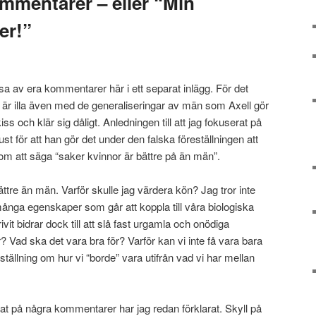
ommentarer – eller “Min
er!”
sa av era kommentarer här i ett separat inlägg. För det
det är illa även med de generaliseringar av män som Axell gör
 kiss och klär sig dåligt. Anledningen till att jag fokuserat på
ust för att han gör det under den falska föreställningen att
nom att säga “saker kvinnor är bättre på än män”.
ättre än män. Varför skulle jag värdera kön? Jag tror inte
t många egenskaper som går att koppla till våra biologiska
vit bidrar dock till att slå fast urgamla och onödiga
? Vad ska det vara bra för? Varför kan vi inte få vara bara
tällning om hur vi “borde” vara utifrån vad vi har mellan
varat på några kommentarer har jag redan förklarat. Skyll på