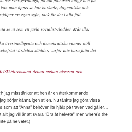
skt oss sverigevänliga, på din patetiska blogg och på
a kan man öppet se hur korkade, dogmatiska och
tjälper ert egna syfte, tack för det i alla fall.
uta se ut som ett jävla socialist-slödder. Mår illa!
lika överintelligenta och demokratiska vänner höll
kebefriat värdelöst slödder, varför inte bara fatta det
3/04/22/direktsand-debatt-mellan-akesson-och-
och jag misstänker att hen är en återkommande
ag börjar känna igen stilen. Nu tänkte jag göra vissa
ns som att “Anna” behöver lite hjälp på traven vad gäller…
 allt jag vill är att svara “Dra åt helvete” men where’s the
nte på helvetet.)