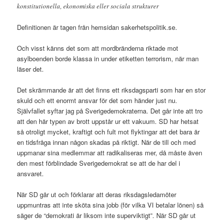
konstitutionella, ekonomiska eller sociala strukturer
Definitionen är tagen från hemsidan sakerhetspolitik.se.
Och visst känns det som att mordbränderna riktade mot
asylboenden borde klassa in under etiketten terrorism, när man
läser det.
Det skrämmande är att det finns ett riksdagsparti som har en stor
skuld och ett enormt ansvar för det som händer just nu.
Självfallet syftar jag på Sverigedemokraterna. Det går inte att tro
att den här typen av brott uppstår ur ett vakuum. SD har hetsat
så otroligt mycket, kraftigt och fult mot flyktingar att det bara är
en tidsfråga innan någon skadas på riktigt. När de till och med
uppmanar sina medlemmar att radikaliseras mer, då måste även
den mest förblindade Sverigedemokrat se att de har del i
ansvaret.
När SD går ut och förklarar att deras riksdagsledamöter
uppmuntras att inte sköta sina jobb (för vilka VI betalar lönen) så
säger de “demokrati är liksom inte superviktigt”. När SD går ut