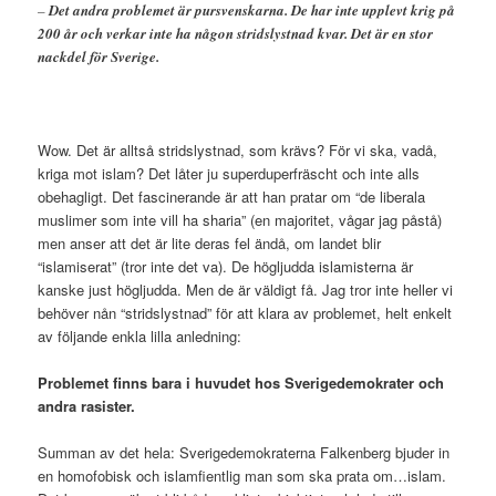
–
Det andra problemet är pursvenskarna. De har inte upplevt krig på
200 år och verkar inte ha någon stridslystnad kvar. Det är en stor
nackdel för Sverige.
Wow. Det är alltså stridslystnad, som krävs? För vi ska, vadå,
kriga mot islam? Det låter ju superduperfräscht och inte alls
obehagligt. Det fascinerande är att han pratar om “de liberala
muslimer som inte vill ha sharia” (en majoritet, vågar jag påstå)
men anser att det är lite deras fel ändå, om landet blir
“islamiserat” (tror inte det va). De högljudda islamisterna är
kanske just högljudda. Men de är väldigt få. Jag tror inte heller vi
behöver nån “stridslystnad” för att klara av problemet, helt enkelt
av följande enkla lilla anledning:
Problemet finns bara i huvudet hos Sverigedemokrater och
andra rasister.
Summan av det hela: Sverigedemokraterna Falkenberg bjuder in
en homofobisk och islamfientlig man som ska prata om…islam.