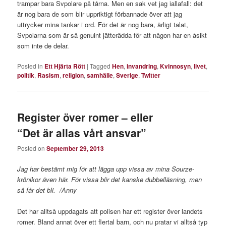
trampar bara Svpolare på tårna. Men en sak vet jag iallafall: det
är nog bara de som blir uppriktigt förbannade över att jag
uttrycker mina tankar i ord. För det är nog bara, ärligt talat,
Svpolarna som är så genuint jätterädda för att någon har en åsikt
som inte de delar.
Posted in
Ett Hjärta Rött
|
Tagged
Hen
,
invandring
,
Kvinnosyn
,
livet
,
politik
,
Rasism
,
religion
,
samhälle
,
Sverige
,
Twitter
Register över romer – eller
“Det är allas vårt ansvar”
Posted on
September 29, 2013
Jag har bestämt mig för att lägga upp vissa av mina Sourze-
krönikor även här. För vissa blir det kanske dubbelläsning, men
så får det bli. /Anny
Det har alltså uppdagats att polisen har ett register över landets
romer. Bland annat över ett flertal barn, och nu pratar vi alltså typ