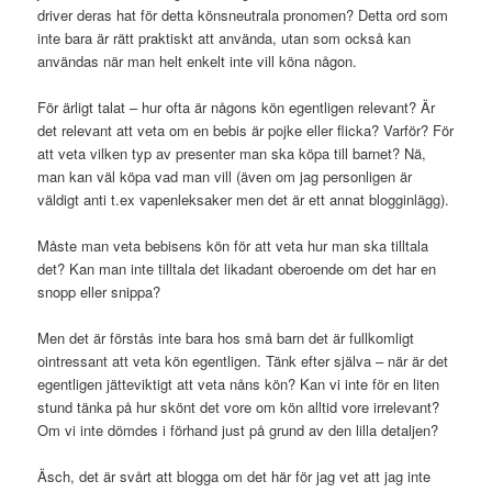
driver deras hat för detta könsneutrala pronomen? Detta ord som
inte bara är rätt praktiskt att använda, utan som också kan
användas när man helt enkelt inte vill köna någon.
För ärligt talat – hur ofta är någons kön egentligen relevant? Är
det relevant att veta om en bebis är pojke eller flicka? Varför? För
att veta vilken typ av presenter man ska köpa till barnet? Nä,
man kan väl köpa vad man vill (även om jag personligen är
väldigt anti t.ex vapenleksaker men det är ett annat blogginlägg).
Måste man veta bebisens kön för att veta hur man ska tilltala
det? Kan man inte tilltala det likadant oberoende om det har en
snopp eller snippa?
Men det är förstås inte bara hos små barn det är fullkomligt
ointressant att veta kön egentligen. Tänk efter själva – när är det
egentligen jätteviktigt att veta nåns kön? Kan vi inte för en liten
stund tänka på hur skönt det vore om kön alltid vore irrelevant?
Om vi inte dömdes i förhand just på grund av den lilla detaljen?
Äsch, det är svårt att blogga om det här för jag vet att jag inte