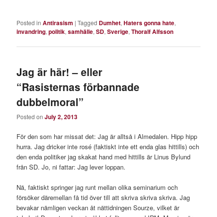
Posted in
Antirasism
|
Tagged
Dumhet
,
Haters gonna hate
,
invandring
,
politik
,
samhälle
,
SD
,
Sverige
,
Thoralf Alfsson
Jag är här! – eller
“Rasisternas förbannade
dubbelmoral”
Posted on
July 2, 2013
För den som har missat det: Jag är alltså i Almedalen. Hipp hipp
hurra. Jag dricker inte rosé (faktiskt inte ett enda glas hittills) och
den enda politiker jag skakat hand med hittills är Linus Bylund
från SD. Jo, ni fattar: Jag lever loppan.
Nä, faktiskt springer jag runt mellan olika seminarium och
försöker däremellan få tid över till att skriva skriva skriva. Jag
bevakar nämligen veckan åt nättidningen Sourze, vilket är