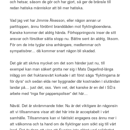
och hetsar, såsom de gör och har gjort, så ger de bränsle till
redan hatiska människor att bli mer hatiska.
Vad jag vet har Jimmie Åkesson, eller någon annan ur
partitoppen, ännu fördömt branddåden mot flyktingboendena.
Kanske kommer det aldrig hända. Förhoppningsvis inser de sitt
ansvar och försöker sätta stopp nu. Bättre sent än aldrig, liksom.
För om de inte tyglar sina anhängare, medlemmar och
sympatisörer… då kommer snart någon bli skadad.
Det går att skriva mycket om det som händer just nu, till
exempel kan man säkert grotta ner sig i Mats Dagerlind-långa
inlägg om det fruktansvärt korkade i att först säga “flyktingarna är
för dyra” och sedan elda ner byggnader där kostnaden i slutändan
landar på… just det, oss. Vem vet, det kanske är en del i SD:s
arbete med “inga fler papperspoliser” det här…
Nåväl. Det är skrämmande tider. Nu är det viktigare än någonsin
att vi tillsammans visar att det här inte är acceptabelt i vårt
samhälle. Tillsammans kan vi faktiskt engagera oss ännu mer i
att välkomna och ta hand om de flyktingar som sökt sig till vårt
land. Det är dags att visa att Sverige inte glömt vad solidaritet,