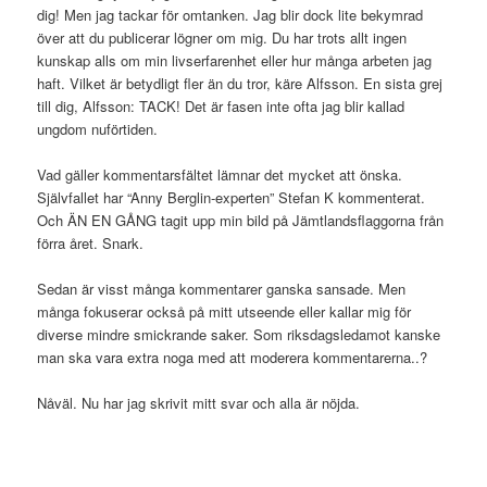
dig! Men jag tackar för omtanken. Jag blir dock lite bekymrad
över att du publicerar lögner om mig. Du har trots allt ingen
kunskap alls om min livserfarenhet eller hur många arbeten jag
haft. Vilket är betydligt fler än du tror, käre Alfsson. En sista grej
till dig, Alfsson: TACK! Det är fasen inte ofta jag blir kallad
ungdom nuförtiden.
Vad gäller kommentarsfältet lämnar det mycket att önska.
Självfallet har “Anny Berglin-experten” Stefan K kommenterat.
Och ÄN EN GÅNG tagit upp min bild på Jämtlandsflaggorna från
förra året. Snark.
Sedan är visst många kommentarer ganska sansade. Men
många fokuserar också på mitt utseende eller kallar mig för
diverse mindre smickrande saker. Som riksdagsledamot kanske
man ska vara extra noga med att moderera kommentarerna..?
Nåväl. Nu har jag skrivit mitt svar och alla är nöjda.