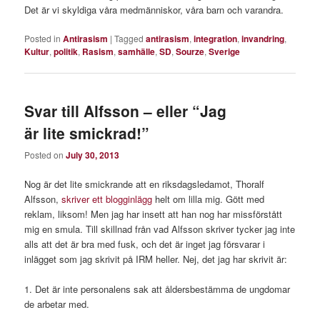
Det är vi skyldiga våra medmänniskor, våra barn och varandra.
Posted in
Antirasism
|
Tagged
antirasism
,
integration
,
invandring
,
Kultur
,
politik
,
Rasism
,
samhälle
,
SD
,
Sourze
,
Sverige
Svar till Alfsson – eller “Jag
är lite smickrad!”
Posted on
July 30, 2013
Nog är det lite smickrande att en riksdagsledamot, Thoralf
Alfsson,
skriver ett blogginlägg
helt om lilla mig. Gött med
reklam, liksom! Men jag har insett att han nog har missförstått
mig en smula. Till skillnad från vad Alfsson skriver tycker jag inte
alls att det är bra med fusk, och det är inget jag försvarar i
inlägget som jag skrivit på IRM heller. Nej, det jag har skrivit är:
1. Det är inte personalens sak att åldersbestämma de ungdomar
de arbetar med.