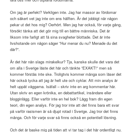
Om jag är perfekt? Verkligen inte. Jag har massor av fördomar
och säkert vet jag inte om ens hälften. Är det jobbigt när någon
pekar ut det hos mig? Oerhört. Men jag har också, för varje gång,
försökt tänka att det gör mig till en bättre människa. Det är
liksom inte farligt att få sina svagheter blottade. Det är inte
livshotande om någon säger ”Hur menar du nu? Menade du det
där?”.
Är det här nån slags mirakelkur? Tja, kanske skulle det vara det
om alla i Sverige läste det här och tänkte ”EXAKT!” men så
kommer förstås inte ske. Troligtvis kommer många som läser det
här också tycka att jag är helt ute och cyklar. Att min analys är
helt uppåt väggarna. Isåfall – skriv inte en arg kommentar här.
Utan skriv en egen krönika, en debattartikel, insändare eller
blogginlägg. Eller varför inte en hel bok? Lägg fram din egen
teori, din egen analys. För jag tror inte att det finns bara ett svar
på varför rasismen är så djupt rotad i Sverige. Jag tror det finns
många. Och för varje svar så finns också en potentiell lösning.
Och det är baske mig på tiden att vi tar tag i det här ordentligt nu.