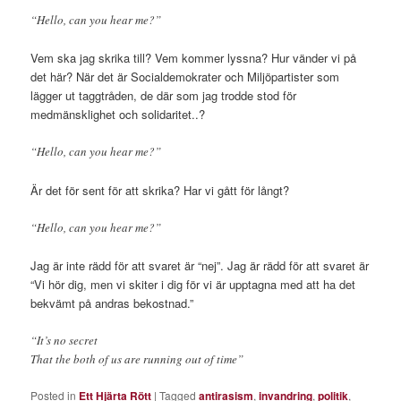
“Hello, can you hear me?”
Vem ska jag skrika till? Vem kommer lyssna? Hur vänder vi på
det här? När det är Socialdemokrater och Miljöpartister som
lägger ut taggtråden, de där som jag trodde stod för
medmänsklighet och solidaritet..?
“Hello, can you hear me?”
Är det för sent för att skrika? Har vi gått för långt?
“Hello, can you hear me?”
Jag är inte rädd för att svaret är “nej”. Jag är rädd för att svaret är
“Vi hör dig, men vi skiter i dig för vi är upptagna med att ha det
bekvämt på andras bekostnad.”
“It’s no secret
That the both of us are running out of time”
Posted in
Ett Hjärta Rött
|
Tagged
antirasism
,
invandring
,
politik
,