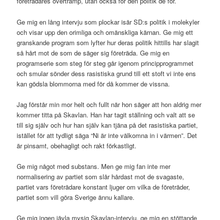
företrädares övertramp, utan också för den politik de för.
Ge mig en lång intervju som plockar isär SD:s politik i molekyler
och visar upp den orimliga och omänskliga kärnan. Ge mig ett
granskande program som lyfter hur deras politik hittills har slagit
så hårt mot de som de säger sig företräda. Ge mig en
programserie som steg för steg går igenom principprogrammet
och smular sönder dess rasistiska grund till ett stoft vi inte ens
kan gödsla blommorna med för då kommer de vissna.
Jag förstår min mor helt och fullt när hon säger att hon aldrig mer
kommer titta på Skavlan. Han har tagit ställning och valt att se
till sig själv och hur han själv kan tjäna på det rasistiska partiet,
istället för att tydligt säga “Ni är inte välkomna in i värmen”. Det
är pinsamt, obehagligt och rakt förkastligt.
Ge mig något med substans. Men ge mig fan inte mer
normalisering av partiet som slår hårdast mot de svagaste,
partiet vars företrädare konstant ljuger om vilka de företräder,
partiet som vill göra Sverige ännu kallare.
Ge mig ingen jävla mysig Skavlan-intervju, ge mig en stöttande