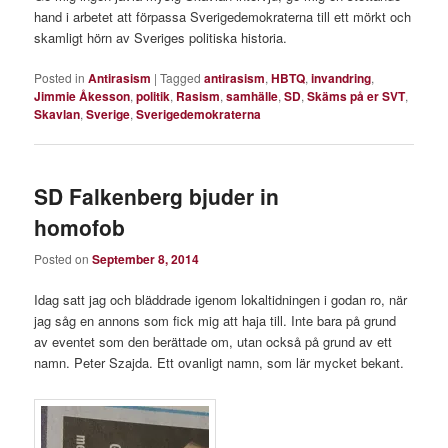
hand i arbetet att förpassa Sverigedemokraterna till ett mörkt och
skamligt hörn av Sveriges politiska historia.
Posted in
Antirasism
|
Tagged
antirasism
,
HBTQ
,
invandring
,
Jimmie Åkesson
,
politik
,
Rasism
,
samhälle
,
SD
,
Skäms på er SVT
,
Skavlan
,
Sverige
,
Sverigedemokraterna
SD Falkenberg bjuder in
homofob
Posted on
September 8, 2014
Idag satt jag och bläddrade igenom lokaltidningen i godan ro, när
jag såg en annons som fick mig att haja till. Inte bara på grund
av eventet som den berättade om, utan också på grund av ett
namn. Peter Szajda. Ett ovanligt namn, som lär mycket bekant.