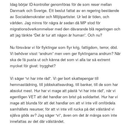
Idag börjar ID-kontroller genomföras för de som reser mellan
Danmark och Sverige. Ett beslut fattat av en regering bestående
av Socialdemokrater och Miljöpartister. Ur led är tiden, och
världen. Jag minns för några år sedan då MP stod för
migrationsöverkommelser med den dåvarande blå regeringen och
att jag tänkte “Det är tur att någon är human”. Och nu?
Nu försvårar vi för flyktingar som flyr krig, fattigdom, terror, död.
Vi behöver visst “andrum” men vem ger flyktingarna andrum? När
ska de få pusta ut och känna det som vi alla tar så extremt
mycket för givet: trygghet?
Vi säger “vi har inte råd”. Vi ger bort skattepengar till
hemmastädning, till jobbskatteavdrag, till banker, till de som har
absolut mest. Hur har vi mage att påstå “vi har inte råd”, när vi
egentligen VET att det handlar om brist på solidaritet. Hur har vi
mage att blunda för att det handlar om att vi inte vill omfördela
samhällets resurser, för att vi inte vill rucka på det välstånd vi
själva göds av? Jag säger “vi”, även om det är många som inte
innefattas av det där välståndet.