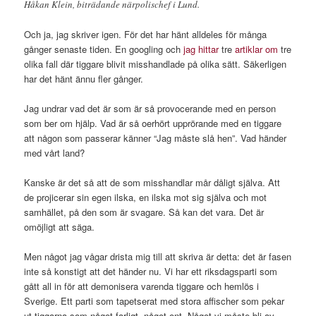
Håkan Klein, biträdande närpolischef i Lund.
Och ja, jag skriver igen. För det har hänt alldeles för många
gånger senaste tiden. En googling och
jag hittar
tre
artiklar om
tre
olika fall där tiggare blivit misshandlade på olika sätt. Säkerligen
har det hänt ännu fler gånger.
Jag undrar vad det är som är så provocerande med en person
som ber om hjälp. Vad är så oerhört upprörande med en tiggare
att någon som passerar känner “Jag måste slå hen”. Vad händer
med vårt land?
Kanske är det så att de som misshandlar mår dåligt själva. Att
de projicerar sin egen ilska, en ilska mot sig själva och mot
samhället, på den som är svagare. Så kan det vara. Det är
omöjligt att säga.
Men något jag vågar drista mig till att skriva är detta: det är fasen
inte så konstigt att det händer nu. Vi har ett riksdagsparti som
gått all in för att demonisera varenda tiggare och hemlös i
Sverige. Ett parti som tapetserat med stora affischer som pekar
ut tiggarna som något farligt, något ont. Något vi måste bli av