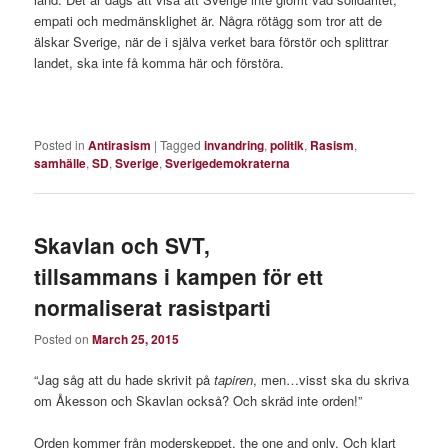
empati och medmänsklighet är. Några rötägg som tror att de
älskar Sverige, när de i själva verket bara förstör och splittrar
landet, ska inte få komma här och förstöra.
Posted in
Antirasism
|
Tagged
invandring
,
politik
,
Rasism
,
samhälle
,
SD
,
Sverige
,
Sverigedemokraterna
Skavlan och SVT,
tillsammans i kampen för ett
normaliserat rasistparti
Posted on
March 25, 2015
“Jag såg att du hade skrivit på
tapiren
, men…visst ska du skriva
om Åkesson och Skavlan också? Och skräd inte orden!”
Orden kommer från moderskeppet, the one and only. Och klart