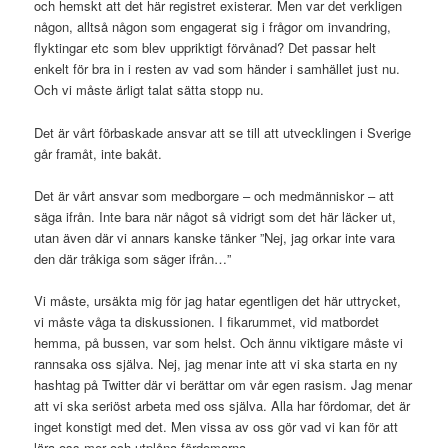
och hemskt att det här registret existerar. Men var det verkligen
någon, alltså någon som engagerat sig i frågor om invandring,
flyktingar etc som blev uppriktigt förvånad? Det passar helt
enkelt för bra in i resten av vad som händer i samhället just nu.
Och vi måste ärligt talat sätta stopp nu.
Det är vårt förbaskade ansvar att se till att utvecklingen i Sverige
går framåt, inte bakåt.
Det är vårt ansvar som medborgare – och medmänniskor – att
säga ifrån. Inte bara när något så vidrigt som det här läcker ut,
utan även där vi annars kanske tänker ”Nej, jag orkar inte vara
den där tråkiga som säger ifrån…”
Vi måste, ursäkta mig för jag hatar egentligen det här uttrycket,
vi måste våga ta diskussionen. I fikarummet, vid matbordet
hemma, på bussen, var som helst. Och ännu viktigare måste vi
rannsaka oss själva. Nej, jag menar inte att vi ska starta en ny
hashtag på Twitter där vi berättar om vår egen rasism. Jag menar
att vi ska seriöst arbeta med oss själva. Alla har fördomar, det är
inget konstigt med det. Men vissa av oss gör vad vi kan för att
lära oss mer och utplåna fördomarna.