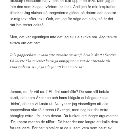
tokskoj! Dessutom har vi såklart fullt upp med IRM. Men jag är
inte den som klagar, tvärtom faktiskt. Äntligen är min inspiration
tillbaka! Jag skriver så tangenterna glöder på datorn och spottar
ur mig text efter text. Och, om jag får säga det själv, så är det
rätt bra texter också.
Men, det var egentligen inte det jag skulle skriva om. Jag tänkte
skriva om det här:
Tolv papperslösa invandrare ansökte om att få betala skatt i Sverige.
Då läckte Skatteverket hemliga uppgifter om var de arbetade till
gränspolisen. Nu jagas de för att kunna utvisas.
Jomen, det är väl rart? Ett fint samhälle? De som vill betala
skatt, och som Åkesson och hans blågula anhängare kallar
“bidra”, de ska vi kasta ut. Nu tycker jag visserligen att alla
papperslösa ska få stanna i Sverige, men nog blir det extra
påtagligt extra i fall som dessa. Då funkar inte längre argumentet
“De kostar mer än de tillför”. Då biter det inte längre att kalla dem
för utsugare. För helt plötsligt är de ju som vem som helst av