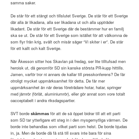
samma saker.
De står för ett stängt och tillslutet Sverige. De står för ett Sverige
där alla är likadana, alla ser likadana ut och alla uppträder
likadant. De står för ett Sverige där de bestämmer hur en familj
ska se ut. De står för ett Sverige som istället för att välkomna de
som flyr från krig, svält och misär säger “Vi skiter i er”. De står
för ett kallt och kalt Sverige.
När Åkesson sitter hos Skavlan på fredag, ser lite tilltufsad men
heroisk ut, då genomför SD sin kanske största PR-kupp hittills.
Jamen, varför tror ni annars de kallar till presskonferens? De får
otroligt mycket uppmärksamhet för detta. De får mer
uppmärksamhet än när deras företrädare hotar, hatar, springer
med järnrör (förlåt, aluminiumrör), eller gör annat som vore totalt
oacceptabelt i andra riksdagspartier.
SVT borde
skämmas
för att de så öppet bidrar till att ett parti
som SD tar ytterligare ett steg in i den mysgemytliga värmen. De
borde inte behandlas som vilket parti som helst. De borde bjudas
in, ja. Men de borde då få stå till svars inte bara för sina