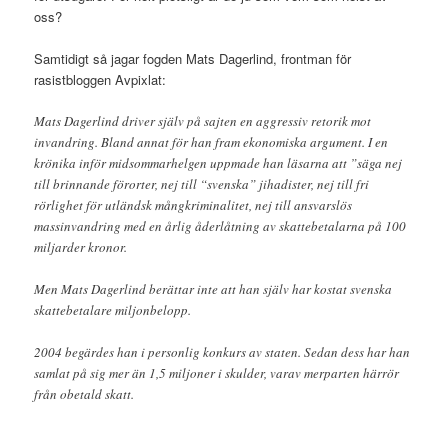
oss?
Samtidigt så jagar fogden Mats Dagerlind, frontman för
rasistbloggen Avpixlat:
Mats Dagerlind driver själv på sajten en aggressiv retorik mot
invandring. Bland annat för han fram ekonomiska argument. I en
krönika inför midsommarhelgen uppmade han läsarna att ”säga nej
till brinnande förorter, nej till “svenska” jihadister, nej till fri
rörlighet för utländsk mångkriminalitet, nej till ansvarslös
massinvandring med en årlig åderlåtning av skattebetalarna på 100
miljarder kronor.
Men Mats Dagerlind berättar inte att han själv har kostat svenska
skattebetalare miljonbelopp.
2004 begärdes han i personlig konkurs av staten. Sedan dess har han
samlat på sig mer än 1,5 miljoner i skulder, varav merparten härrör
från obetald skatt.