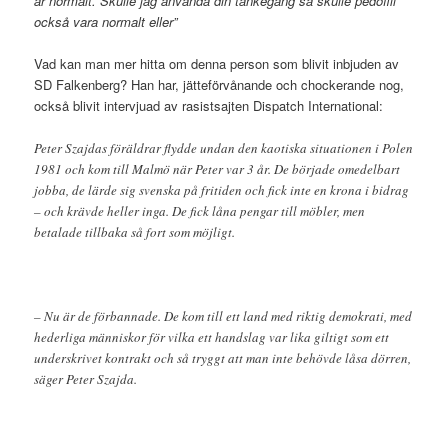
är normalt. Skulle jag använda din tankegång så skulle pedofili
också vara normalt eller”
Vad kan man mer hitta om denna person som blivit inbjuden av
SD Falkenberg? Han har, jätteförvånande och chockerande nog,
också blivit intervjuad av rasistsajten Dispatch International:
Peter Szajdas föräldrar flydde undan den kaotiska situationen i Polen
1981 och kom till Malmö när Peter var 3 år. De började omedelbart
jobba, de lärde sig svenska på fritiden och fick inte en krona i bidrag
– och krävde heller inga. De fick låna pengar till möbler, men
betalade tillbaka så fort som möjligt.
– Nu är de förbannade. De kom till ett land med riktig demokrati, med
hederliga människor för vilka ett handslag var lika giltigt som ett
underskrivet kontrakt och så tryggt att man inte behövde låsa dörren,
säger Peter Szajda.