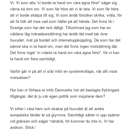
Vi. Vi som alla “vi borde ta hand om våra egna först” säger sig
värna så ömt om. Vi som får höra att vi är lata. Vi som får höra
att vi borde skärpa till sig. Vi som ändå försöker skrika, vråla, för
att få folk att inse vad som håller på att hända. Det finns få i
Sverige som har det rent dåligt. Tillochmed jag som har en
väldans låg månadsersättning har ändå råd med tak över
huvudet, mat på bordet och internetuppkoppling. De som har det
sämre ska vi ta hand om, men det finns ingen motsättning där.
Det finns inget “vi måste ta hand om våra egna först”, för vi kan
ta hand om flera samtidigt.
Varför går ni på att vi står inför en systemkollaps, när allt visar
motsatsen?
Hur kan ni förfasa er inför Danmarks hot att beslagta flyktingars
tillgångar, det är ju vår egen politik som inspirerar dem?
Vi sitter i våra hem och skakar på huvudet åt att andra
europeiska länder är så grymma. Samtidigt sätter vi upp spärrar
vid gränsen och säger “nänänä, hit kommer du inte in. Vi har
andrum. Stick.”