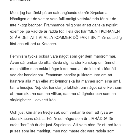
Men: jag har tänkt på en sak angående de här Svpolarna.
Nämligen att de verkar vara fullkomligt vettskrämda för allt de
inte riktigt begriper. Främmande religioner är ett ganska typiskt
exempel på vad de är rädda för. Hela det här “MEN I KORANEN
STÅR DET ATT VI ALLA KOMMER DÖ FAKTISKT” när de aldrig
läst ens ett ord ur Koranen.
Feminism tycks också vara något som ger dem mardrömmar.
Även där brukar de ofta hävda sig ha stor kunskap om ämnet,
men ställer man enkla frågor inser man att de inte alls förstått
vad det handlar om. Feminism handlar ju liksom inte om att
kastrera alla män eller att kvinnor ska ha männen som sina små
tama husdjur. Nej, det handlar ju faktiskt om något så enkelt som
att man ska ha samma villkor, samma rättigheter och samma
skyldigheter – oavsett kön.
Och just kön är en tredje sak som verkar få dem att rysa av
okunskapens rädsla. För är det några som är LIVRÄDDA för
ordet “hen” så är det just Svpolarna. Att vara rädd för ett ord kan
ju ses som lite märkligt, men nog måste det vara rädsla som