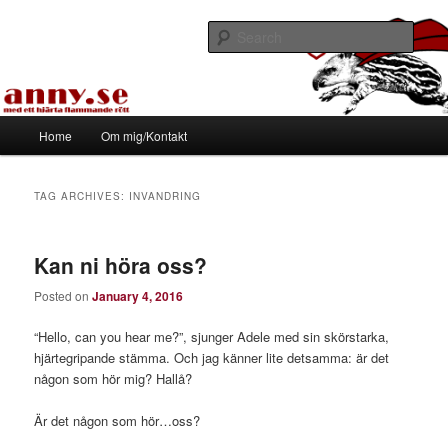
Skip
Skip
Med ett hjärta flammande rött
to
to
Sear
primary
secondary
content
content
Tapirhen
Main
Home
Om mig/Kontakt
menu
TAG ARCHIVES:
INVANDRING
Kan ni höra oss?
Posted on
January 4, 2016
“Hello, can you hear me?”, sjunger Adele med sin skörstarka,
hjärtegripande stämma. Och jag känner lite detsamma: är det
någon som hör mig? Hallå?
Är det någon som hör…oss?