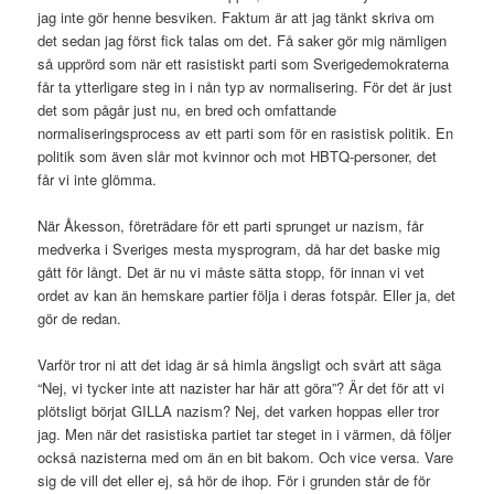
jag inte gör henne besviken. Faktum är att jag tänkt skriva om
det sedan jag först fick talas om det. Få saker gör mig nämligen
så upprörd som när ett rasistiskt parti som Sverigedemokraterna
får ta ytterligare steg in i nån typ av normalisering. För det är just
det som pågår just nu, en bred och omfattande
normaliseringsprocess av ett parti som för en rasistisk politik. En
politik som även slår mot kvinnor och mot HBTQ-personer, det
får vi inte glömma.
När Åkesson, företrädare för ett parti sprunget ur nazism, får
medverka i Sveriges mesta mysprogram, då har det baske mig
gått för långt. Det är nu vi måste sätta stopp, för innan vi vet
ordet av kan än hemskare partier följa i deras fotspår. Eller ja, det
gör de redan.
Varför tror ni att det idag är så himla ängsligt och svårt att säga
“Nej, vi tycker inte att nazister har här att göra”? Är det för att vi
plötsligt börjat GILLA nazism? Nej, det varken hoppas eller tror
jag. Men när det rasistiska partiet tar steget in i värmen, då följer
också nazisterna med om än en bit bakom. Och vice versa. Vare
sig de vill det eller ej, så hör de ihop. För i grunden står de för