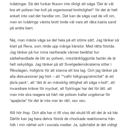
tvååringar. Så det funkar liksom inte riktigt att säga ”Det är väl
bra att polisen har koll på organiserad brottslighet!” för det är helt
enkelt inte vad det handlar om. Det kan de säga vad de vill om,
men en tvåårings värsta brott torde väl vara att råka kasta sand
på andra barn.
Nej, man måste våga se det hela på ett större sätt. Jag tänker så
klart på Reva, som rörde upp många känslor. Med rätta förstås.
Jag tänker på hur mina rasifierade vänner berättat hur
särbehandlade de blir av polisen, misstänkliggjorda fastän de är
helt oskyldiga. Jag tänker på att Sverigedemokraterna sitter i
Riksdagen, troligtvis för att stanna ett bra tag. Och jag tänker på
alla diskussioner jag hört – att ”*valfri folkgrupp/etnicitet* är ett
jävla pack”, att ”det är en mänsklig rättighet att säga n-boll”, att
invandrare kräver för mycket, att flyktingar har det för lätt, att
man inte ska reagera så hårt när polisen kallar ungdomar för
”apajävlar” för det är inte mer än rätt, osv osv.
Allt hör ihop. Och alla har vi till viss del skuld till att det är så här.
Därför kan jag bara delvis förstå de chockade reaktionerna från
folk i min närhet och i sociala medier. Ja, självfallet är det vidrigt