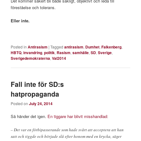
Det kommer säkert bli både sakligt, objektivt och leda till
föreståelse och tolerans.
Eller inte.
Posted in
Antirasism
|
Tagged
antirasism
,
Dumhet
,
Falkenberg
,
HBTQ
,
invandring
,
politik
,
Rasism
,
samhälle
,
SD
,
Sverige
,
Sverigedemokraterna
,
Val2014
Fall inte för SD:s
hatpropaganda
Posted on
July 24, 2014
Så händer det igen.
En tiggare har blivit misshandlad:
– Det var en förbipasserande som hade svårt att acceptera att han
satt och tiggde och började slå efter honom med en krycka, säger