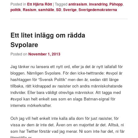
Posted in
Ett Hjärta Rött
|
Tagged
antirasism
,
invandring
,
Påhopp
,
politik
,
Rasism
,
samhälle
,
SD
,
Sverige
,
Sverigedemokraterna
Ett litet inlägg om rädda
Svpolare
Posted on
November 1, 2013
Jag tänker nu lansera ett nytt ord, eller ja det är nytt iallafall för
bloggen. Nämligen Svpolare. För den icke-twittrande: #svpol är
hashtaggen för “Svensk Politik” men den är, sedan rätt länge
tillbaka, rätt kidnappad av rasister och andra människohatande
individer. Eller bara väldigt otrevliga människor. Att tagga med
#svpol kan helt enkelt ses som en slags Batman-signal för
internets mörkerkrafter.
Och jag vill helt enkelt inte kalla alla dom för just rasister, för
vissa av dem är inte det. Även om en majoritet är det. Alltså, ni
som har Twitter förstår vad jag menar. Ni som inte har det, ni får
föreställa er.