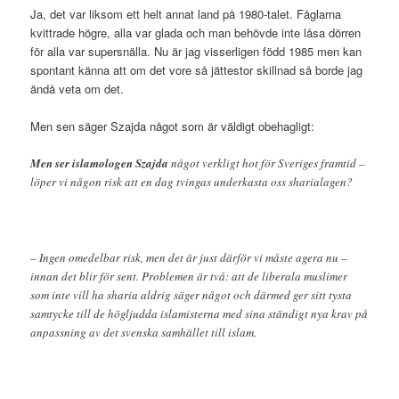
Ja, det var liksom ett helt annat land på 1980-talet. Fåglarna
kvittrade högre, alla var glada och man behövde inte låsa dörren
för alla var supersnälla. Nu är jag visserligen född 1985 men kan
spontant känna att om det vore så jättestor skillnad så borde jag
ändå veta om det.
Men sen säger Szajda något som är väldigt obehagligt:
Men ser islamologen Szajda
något verkligt hot för Sveriges framtid –
löper vi någon risk att en dag tvingas underkasta oss sharialagen?
– Ingen omedelbar risk, men det är just därför vi måste agera nu –
innan det blir för sent. Problemen är två: att de liberala muslimer
som inte vill ha sharia aldrig säger något och därmed ger sitt tysta
samtycke till de högljudda islamisterna med sina ständigt nya krav på
anpassning av det svenska samhället till islam.