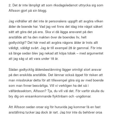
2. Det är inte lämpligt att som riksdagsledamot uttrycka sig som
Alfsson gjort på sin blogg.
Jag vidhåller att det inte är personalens uppgift att avgöra vilken
ålder de boende har. Vad jag vet finns det idag inte något säkert
sätt att göra det på ens. Ska vi då lägga ansvaret på den
anställde att ha den makten över de boendes liv, helt
godtyckligt? Det här med att avgöra någons ålder är trots allt
väldigt, väldigt svårt. Jag är till exempel 28 år gammal. För inte
så länge sedan blev jag nekad att köpa tobak – med argumentet
att jag såg ut att vara under 18 år.
Sådan godtycklig åldersbestämning lägger orimligt stort ansvar
på den enskilda anställde. Det lämnar också öppet för risken att
man missbrukar detta för att tillexempel göra sig av med boende
som man finner besvärliga. Vill vi verkligen ha det så i
välfärdssektorn, Alfsson? Tja, du vill väl det. För varför skulle du
bry dig om ensamkommande flyktinbarn och -ungdomar.
Att Alfsson sedan oroar sig för huruvida jag kommer få en fast
anställning tycker jag dock är rart. Jag tror inte du behöver oroa