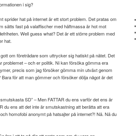
ormationen i sig?
mt sprider hat på internet är ett stort problem. Det pratas om
om sätts fast på valaffischer med häftmassa är hot mot
efriheten. Well guess what? Det är ett större problem med
er hat.
r gott om företrädare som uttrycker sig hatiskt på nätet. Det
är problemet – och er politik. Ni kan försöka gömma era
stymer, precis som jag försöker gömma min utväxt genom
d? Bara för att man gömmer och försöker dölja något är det
t smutskasta SD” – Men FATTAR du ens varför det ens är
du ens att det inte är smutskastning att berätta att era
m och homofobi anonymt på hatsajter på internet?! Nä. Nä du
Ge fan i att ta på dig att prata som om du vore en