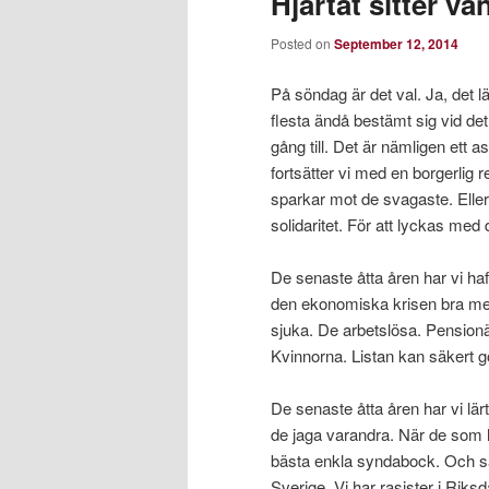
Hjärtat sitter vä
Posted on
September 12, 2014
På söndag är det val. Ja, det l
flesta ändå bestämt sig vid det
gång till. Det är nämligen ett a
fortsätter vi med en borgerlig
sparkar mot de svagaste. Eller
solidaritet. För att lyckas med
De senaste åtta åren har vi haf
den ekonomiska krisen bra me
sjuka. De arbetslösa. Pension
Kvinnorna. Listan kan säkert gö
De senaste åtta åren har vi lärt
de jaga varandra. När de som ha
bästa enkla syndabock. Och s
Sverige. Vi har rasister i Riks