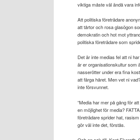
viktiga måste väl ändå vara inf
Att politiska företrädare anony
att tårtor och rosa glasögon s
demokratin och hot mot yttrand
politiska företrädare som sprid
Det är inte medias fel att ni ha
är er organisationskultur som 
nasserötter under era fina ko
att färga håret. Men vet ni va
inte försvunnet.
“Media har mer på gång för at
en möjlighet för media? FATTAR 
företrädare sprider hat, rasis
gör väl inte det, förstås.
Och en sak till, Kent Ekeroth. 