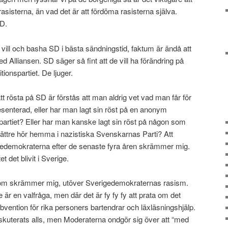
sisterna, än vad det är att fördöma rasisterna själva.
SD.
 vill och basha SD i bästa sändningstid, faktum är ändå att
d Alliansen. SD säger så fint att de vill ha förändring på
itionspartiet. De ljuger.
tt rösta på SD är förstås att man aldrig vet vad man får för
senterad, eller har man lagt sin röst på en anonym
 partiet? Eller har man kanske lagt sin röst på någon som
 bättre hör hemma i nazistiska Svenskarnas Parti? Att
demokraterna efter de senaste fyra åren skrämmer mig.
t det blivit i Sverige.
om skrämmer mig, utöver Sverigedemokraternas rasism.
te är en valfråga, men där det är fy fy fy att prata om det
ubvention för rika personers bartendrar och läxläsningshjälp.
skuterats alls, men Moderaterna ondgör sig över att “med