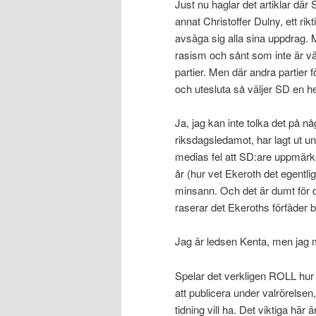
Just nu haglar det artiklar dä
annat Christoffer Dulny, ett r
avsäga sig alla sina uppdrag. 
rasism och sånt som inte är vär
partier. Men där andra partier
och utesluta så väljer SD en hel
Ja, jag kan inte tolka det på nå
riksdagsledamot, har lagt ut unde
medias fel att SD:are uppmärk
år (hur vet Ekeroth det egentlige
minsann. Och det är dumt för 
raserar det Ekeroths förfäder b
Jag är ledsen Kenta, men jag mås
Spelar det verkligen ROLL hur l
att publicera under valrörelsen,
tidning vill ha. Det viktiga här