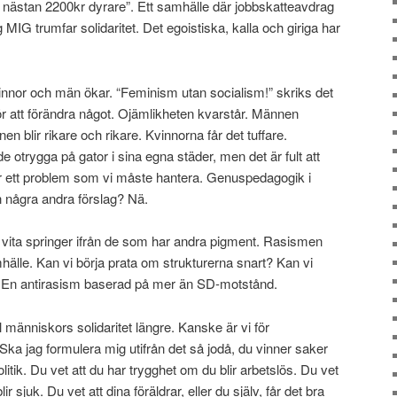
n nästan 2200kr dyrare”. Ett samhälle där jobbskatteavdrag
MIG trumfar solidaritet. Det egoistiska, kalla och giriga har
innor och män ökar. “Feminism utan socialism!” skriks det
ör att förändra något. Ojämlikheten kvarstår. Männen
en blir rikare och rikare. Kvinnorna får det tuffare.
e otrygga på gator i sina egna städer, men det är fult att
 ett problem som vi måste hantera. Genuspedagogik i
 några andra förslag? Nä.
 vita springer ifrån de som har andra pigment. Rasismen
amhälle. Kan vi börja prata om strukturerna snart? Kan vi
gt? En antirasism baserad på mer än SD-motstånd.
ll människors solidaritet längre. Kanske är vi för
 Ska jag formulera mig utifrån det så jodå, du vinner saker
itik. Du vet att du har trygghet om du blir arbetslös. Du vet
blir sjuk. Du vet att dina föräldrar, eller du själv, får det bra