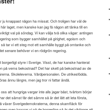
nster!
är ju knappast någon ha missat. Och troligen har väl de
 här laget, men kanske kan jag få någon att tänka till en
sviktigt val på söndag. Vi kan välja två olika vägar: antingen
 regering som bygger samhället på girighet, egoism och
 så tar vi ett steg mot ett samhälle byggt på omtanke och
 det senare behöver vi en rödgrön regering.
t borgerligt styre i Sverige. Visst, de har kanske hanterat
n på vems bekostnad? Det har skett på bekostnad av de
ärerna. Skoleleverna. Vårdpersonalen. De utrikesfödda.
ras ännu längre, men jag tror ni fattar ändå.
 oss att hungriga vargar inte alls jagar bäst, tvärtom börjar
r det sämst får det sämre så är det lätt att leta första,
å växer Sverigedemokraterna, denna skamfläck för
dagen men lyssnar vi på de borgerliga så är det viktigare att