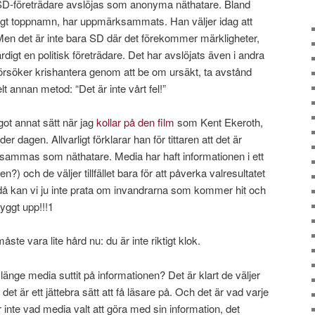
r SD-företrädare avslöjas som anonyma näthatare. Bland
iktigt toppnamn, har uppmärksammats. Han väljer idag att
Men det är inte bara SD där det förekommer märkligheter,
digt en politisk företrädare. Det har avslöjats även i andra
 försöker krishantera genom att be om ursäkt, ta avstånd
t annan metod: “Det är inte vårt fel!”
got annat sätt när jag
kollar på den film
som Kent Ekeroth,
r dagen. Allvarligt förklarar han för tittaren att det är
sammas som näthatare. Media har haft informationen i ett
n?) och de väljer tillfället bara för att påverka valresultatet
då kan vi ju inte prata om invandrarna som kommer hit och
yggt upp!!!1
te vara lite hård nu: du är inte riktigt klok.
änge media suttit på informationen? Det är klart de väljer
 det är ett jättebra sätt att få läsare på. Och det är vad varje
 är inte vad media valt att göra med sin information, det