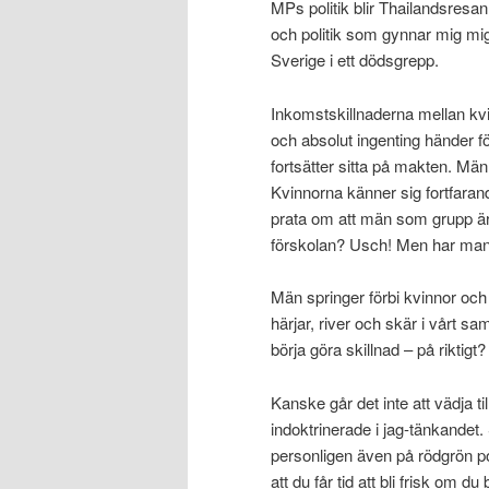
MPs politik blir Thailandsresa
och politik som gynnar mig mig 
Sverige i ett dödsgrepp.
Inkomstskillnaderna mellan kv
och absolut ingenting händer f
fortsätter sitta på makten. Männ
Kvinnorna känner sig fortfarand
prata om att män som grupp är
förskolan? Usch! Men har man
Män springer förbi kvinnor och
härjar, river och skär i vårt s
börja göra skillnad – på rikti
Kanske går det inte att vädja ti
indoktrinerade i jag-tänkandet.
personligen även på rödgrön pol
att du får tid att bli frisk om du 