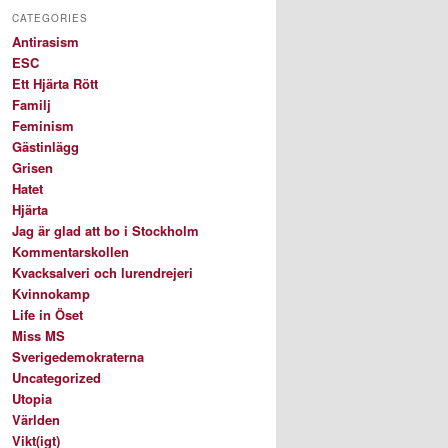
CATEGORIES
Antirasism
ESC
Ett Hjärta Rött
Familj
Feminism
Gästinlägg
Grisen
Hatet
Hjärta
Jag är glad att bo i Stockholm
Kommentarskollen
Kvacksalveri och lurendrejeri
Kvinnokamp
Life in Öset
Miss MS
Sverigedemokraterna
Uncategorized
Utopia
Världen
Vikt(igt)