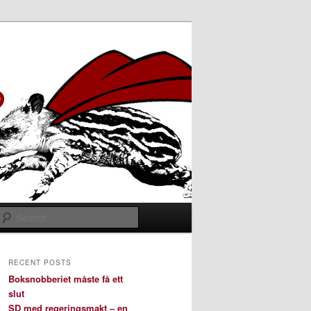
Search
RECENT POSTS
Boksnobberiet måste få ett
slut
SD med regeringsmakt – en