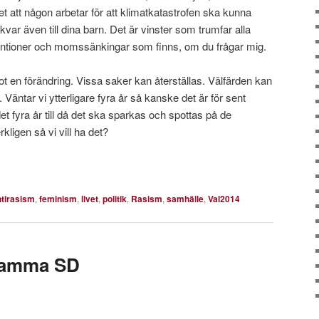
vet att någon arbetar för att klimatkatastrofen ska kunna
kvar även till dina barn. Det är vinster som trumfar alla
entioner och momssänkingar som finns, om du frågar mig.
ot en förändring. Vissa saker kan återställas. Välfärden kan
äntar vi ytterligare fyra år så kanske det är för sent
et fyra år till då det ska sparkas och spottas på de
kligen så vi vill ha det?
ntirasism
,
feminism
,
livet
,
politik
,
Rasism
,
samhälle
,
Val2014
samma SD