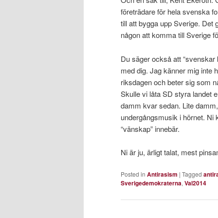
företrädare för hela svenska fol
till att bygga upp Sverige. Det
någon att komma till Sverige för
Du säger också att “svenskar k
med dig. Jag känner mig inte h
riksdagen och beter sig som någ
Skulle vi låta SD styra landet 
damm kvar sedan. Lite damm, 
undergångsmusik i hörnet. Ni 
“vänskap” innebär.
Ni är ju, ärligt talat, mest pin
Posted in
Antirasism
|
Tagged
anti
Sverigedemokraterna
,
Val2014