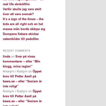
real life skräckfilm
Varför skulle jag vara stolt
över att vara svensk?
It’s a sign of the times – the
kids are all right och en hel
massa män borde skärpa sig
Dumpens fiskare skickar
nakenbilder till pedofiler
RECENT COMMENTS
linda
on
Svar på vissa
kommentarer – eller “Min
blogg, mina regler!”
Anonym i Kostym
on
Öppet
brev till Petter Axell på
baws.se – eller “Sexism är
inte roligt”
Anonym i Kostym
on
Öppet
brev till Petter Axell på
baws.se – eller “Sexism är
inte roligt”