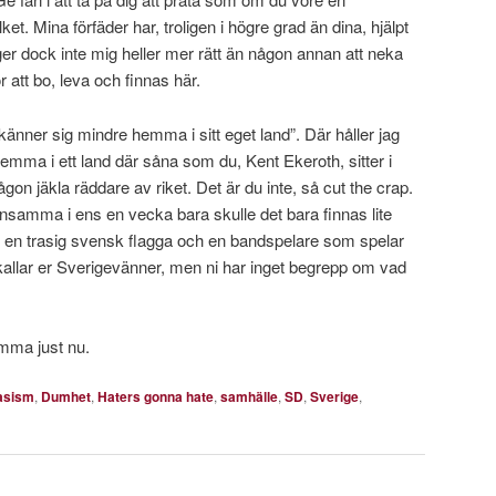
ket. Mina förfäder har, troligen i högre grad än dina, hjälpt
 ger dock inte mig heller mer rätt än någon annan att neka
 att bo, leva och finnas här.
änner sig mindre hemma i sitt eget land”. Där håller jag
emma i ett land där såna som du, Kent Ekeroth, sitter i
on jäkla räddare av riket. Det är du inte, så cut the crap.
ensamma i ens en vecka bara skulle det bara finnas lite
en trasig svensk flagga och en bandspelare som spelar
kallar er Sverigevänner, men ni har inget begrepp om vad
samma just nu.
rasism
,
Dumhet
,
Haters gonna hate
,
samhälle
,
SD
,
Sverige
,