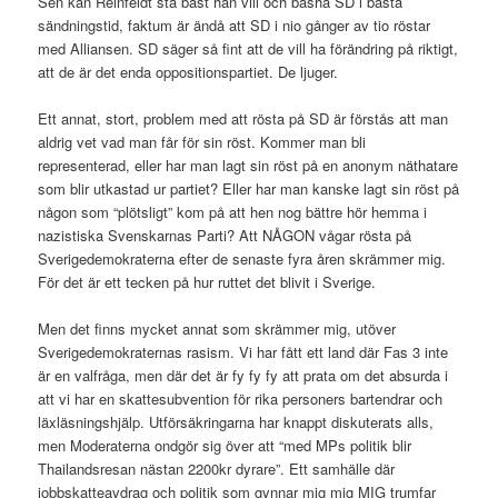
Sen kan Reinfeldt stå bäst han vill och basha SD i bästa
sändningstid, faktum är ändå att SD i nio gånger av tio röstar
med Alliansen. SD säger så fint att de vill ha förändring på riktigt,
att de är det enda oppositionspartiet. De ljuger.
Ett annat, stort, problem med att rösta på SD är förstås att man
aldrig vet vad man får för sin röst. Kommer man bli
representerad, eller har man lagt sin röst på en anonym näthatare
som blir utkastad ur partiet? Eller har man kanske lagt sin röst på
någon som “plötsligt” kom på att hen nog bättre hör hemma i
nazistiska Svenskarnas Parti? Att NÅGON vågar rösta på
Sverigedemokraterna efter de senaste fyra åren skrämmer mig.
För det är ett tecken på hur ruttet det blivit i Sverige.
Men det finns mycket annat som skrämmer mig, utöver
Sverigedemokraternas rasism. Vi har fått ett land där Fas 3 inte
är en valfråga, men där det är fy fy fy att prata om det absurda i
att vi har en skattesubvention för rika personers bartendrar och
läxläsningshjälp. Utförsäkringarna har knappt diskuterats alls,
men Moderaterna ondgör sig över att “med MPs politik blir
Thailandsresan nästan 2200kr dyrare”. Ett samhälle där
jobbskatteavdrag och politik som gynnar mig mig MIG trumfar