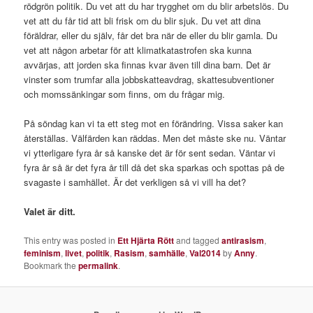
rödgrön politik. Du vet att du har trygghet om du blir arbetslös. Du
vet att du får tid att bli frisk om du blir sjuk. Du vet att dina
föräldrar, eller du själv, får det bra när de eller du blir gamla. Du
vet att någon arbetar för att klimatkatastrofen ska kunna
avvärjas, att jorden ska finnas kvar även till dina barn. Det är
vinster som trumfar alla jobbskatteavdrag, skattesubventioner
och momssänkingar som finns, om du frågar mig.
På söndag kan vi ta ett steg mot en förändring. Vissa saker kan
återställas. Välfärden kan räddas. Men det måste ske nu. Väntar
vi ytterligare fyra år så kanske det är för sent sedan. Väntar vi
fyra år så är det fyra år till då det ska sparkas och spottas på de
svagaste i samhället. Är det verkligen så vi vill ha det?
Valet är ditt.
This entry was posted in
Ett Hjärta Rött
and tagged
antirasism
,
feminism
,
livet
,
politik
,
Rasism
,
samhälle
,
Val2014
by
Anny
.
Bookmark the
permalink
.