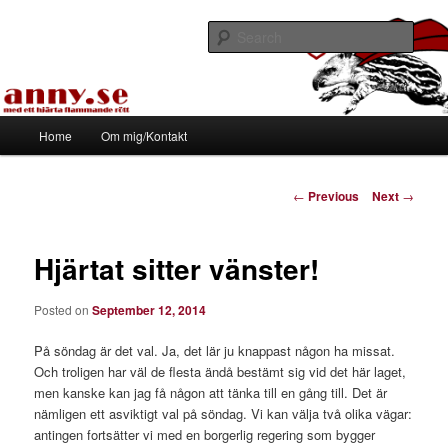
Skip
Med ett hjärta flammande rött
to
Sear
primary
content
Tapirhen
Main
Home
Om mig/Kontakt
menu
Post
←
Previous
Next
→
navigation
Hjärtat sitter vänster!
Posted on
September 12, 2014
På söndag är det val. Ja, det lär ju knappast någon ha missat.
Och troligen har väl de flesta ändå bestämt sig vid det här laget,
men kanske kan jag få någon att tänka till en gång till. Det är
nämligen ett asviktigt val på söndag. Vi kan välja två olika vägar:
antingen fortsätter vi med en borgerlig regering som bygger