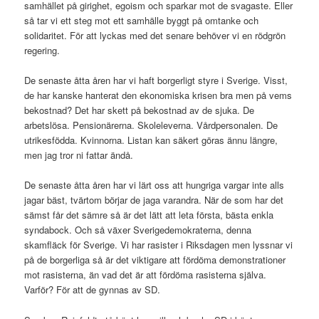
samhället på girighet, egoism och sparkar mot de svagaste. Eller
så tar vi ett steg mot ett samhälle byggt på omtanke och
solidaritet. För att lyckas med det senare behöver vi en rödgrön
regering.
De senaste åtta åren har vi haft borgerligt styre i Sverige. Visst,
de har kanske hanterat den ekonomiska krisen bra men på vems
bekostnad? Det har skett på bekostnad av de sjuka. De
arbetslösa. Pensionärerna. Skoleleverna. Vårdpersonalen. De
utrikesfödda. Kvinnorna. Listan kan säkert göras ännu längre,
men jag tror ni fattar ändå.
De senaste åtta åren har vi lärt oss att hungriga vargar inte alls
jagar bäst, tvärtom börjar de jaga varandra. När de som har det
sämst får det sämre så är det lätt att leta första, bästa enkla
syndabock. Och så växer Sverigedemokraterna, denna
skamfläck för Sverige. Vi har rasister i Riksdagen men lyssnar vi
på de borgerliga så är det viktigare att fördöma demonstrationer
mot rasisterna, än vad det är att fördöma rasisterna själva.
Varför? För att de gynnas av SD.