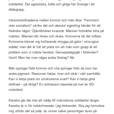
solidaritet. Det egoistiska, kalla och giriga har Sverige i ett
dödsgrepp.
Inkomstskillnaderna mellan kvinnor och män ökar. “Feminism
utan socialism!” skriks det och absolut ingenting händer för att
förändra något. Ojämlikheten kvarstår. Männen fortsätter sitta på
makten. Männen blir rikare och rikare. Kvinnorna får det tuffare.
Kvinnorna känner sig fortfarande otrygga på gator i sina egna
städer, men det är fult att prata om att män som grupp är ett
problem som vi måste hantera. Genuspedagogik i förskolan?
Usch! Men har man några andra förslag? Nä.
Män springer förbi kvinnor och vita springer ifrån de som har
andra pigment. Rasismen härjar, river och skär i vårt samhälle.
Kan vi börja prata om strukturerna snart? Kan vi börja göra
skillnad – på riktigt? En antirasism baserad på mer än SD-
motstånd.
Kanske går det inte att vädja till människors solidaritet längre.
Kanske är vi för indoktrinerade i jag-tänkandet. Ska jag formulera
mig utifrån det så jodå, du vinner saker personligen även på