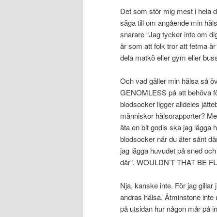
Det som stör mig mest i hela den
säga till om angående min häls
snarare “Jag tycker inte om dig
är som att folk tror att fetma ä
dela matkö eller gym eller buss
Och vad gäller min hälsa så över
GENOMLESS på att behöva förkla
blodsocker ligger alldeles jätt
människor hälsorapporter? Men
äta en bit godis ska jag lägga 
blodsocker när du äter sånt d
jag lägga huvudet på sned och s
där”. WOULDN’T THAT BE F
Nja, kanske inte. För jag gillar 
andras hälsa. Åtminstone inte u
på utsidan hur någon mår på in