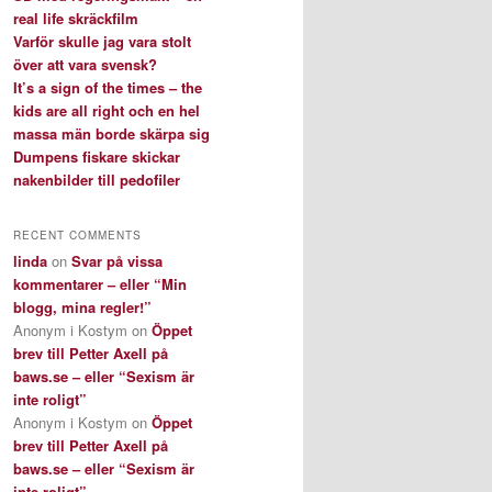
real life skräckfilm
Varför skulle jag vara stolt
över att vara svensk?
It’s a sign of the times – the
kids are all right och en hel
massa män borde skärpa sig
Dumpens fiskare skickar
nakenbilder till pedofiler
RECENT COMMENTS
linda
on
Svar på vissa
kommentarer – eller “Min
blogg, mina regler!”
Anonym i Kostym
on
Öppet
brev till Petter Axell på
baws.se – eller “Sexism är
inte roligt”
Anonym i Kostym
on
Öppet
brev till Petter Axell på
baws.se – eller “Sexism är
inte roligt”