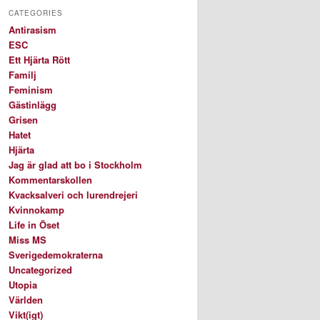
CATEGORIES
Antirasism
ESC
Ett Hjärta Rött
Familj
Feminism
Gästinlägg
Grisen
Hatet
Hjärta
Jag är glad att bo i Stockholm
Kommentarskollen
Kvacksalveri och lurendrejeri
Kvinnokamp
Life in Öset
Miss MS
Sverigedemokraterna
Uncategorized
Utopia
Världen
Vikt(igt)