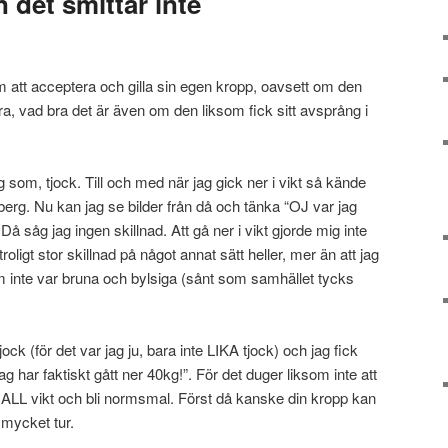
n det smittar inte
m att acceptera och gilla sin egen kropp, oavsett om den
rra, vad bra det är även om den liksom fick sitt avsprång i
mig som, tjock. Till och med när jag gick ner i vikt så kände
berg. Nu kan jag se bilder från då och tänka “OJ var jag
å såg jag ingen skillnad. Att gå ner i vikt gjorde mig inte
roligt stor skillnad på något annat sätt heller, mer än att jag
m inte var bruna och bylsiga (sånt som samhället tycks
.
ck (för det var jag ju, bara inte LIKA tjock) och jag fick
g har faktiskt gått ner 40kg!”. För det duger liksom inte att
er ALL vikt och bli normsmal. Först då kanske din kropp kan
 mycket tur.