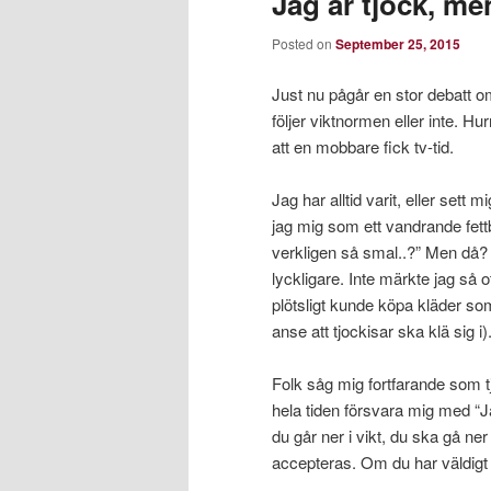
Jag är tjock, me
Posted on
September 25, 2015
Just nu pågår en stor debatt o
följer viktnormen eller inte. Hu
att en mobbare fick tv-tid.
Jag har alltid varit, eller sett 
jag mig som ett vandrande fett
verkligen så smal..?” Men då? D
lyckligare. Inte märkte jag så ot
plötsligt kunde köpa kläder so
anse att tjockisar ska klä sig i)
Folk såg mig fortfarande som tjo
hela tiden försvara mig med “Ja
du går ner i vikt, du ska gå n
accepteras. Om du har väldigt