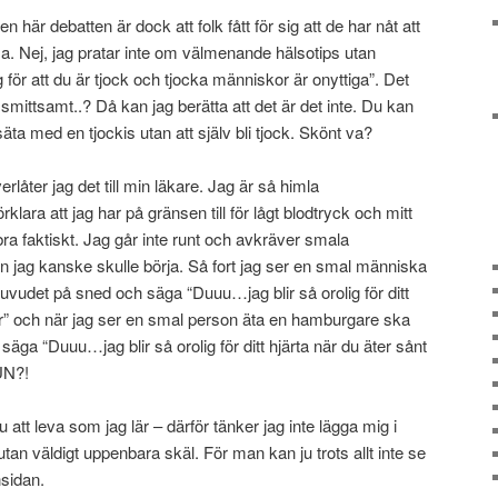
 här debatten är dock att folk fått för sig att de har nåt att
a. Nej, jag pratar inte om välmenande hälsotips utan
 för att du är tjock och tjocka människor är onyttiga”. Det
r smittsamt..? Då kan jag berätta att det är det inte. Du kan
äta med en tjockis utan att själv bli tjock. Skönt va?
låter jag det till min läkare. Jag är så himla
ra att jag har på gränsen till för lågt blodtryck och mitt
ebra faktiskt. Jag går inte runt och avkräver smala
 jag kanske skulle börja. Så fort jag ser en smal människa
huvudet på sned och säga “Duuu…jag blir så orolig för ditt
är” och när jag ser en smal person äta en hamburgare ska
äga “Duuu…jag blir så orolig för ditt hjärta när du äter sånt
UN?!
ju att leva som jag lär – därför tänker jag inte lägga mig i
tan väldigt uppenbara skäl. För man kan ju trots allt inte se
sidan.