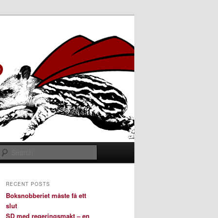
Search
RECENT POSTS
Boksnobberiet måste få ett
slut
SD med regeringsmakt – en