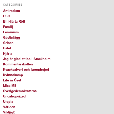
CATEGORIES
Antirasism
ESC
Ett Hjärta Rött
Familj
Feminism
Gästinlägg
Grisen
Hatet
Hjärta
Jag är glad att bo i Stockholm
Kommentarskollen
Kvacksalveri och lurendrejeri
Kvinnokamp
Life in Öset
Miss MS
Sverigedemokraterna
Uncategorized
Utopia
Världen
Vikt(igt)