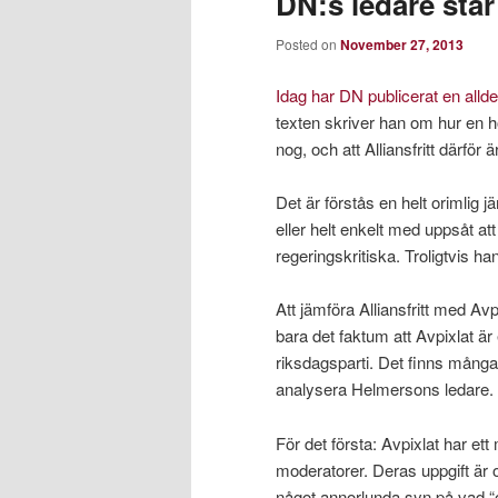
DN:s ledare stå
Posted on
November 27, 2013
Idag har DN publicerat en alld
texten skriver han om hur en hot
nog, och att Alliansfritt därför 
Det är förstås en helt orimlig
eller helt enkelt med uppsåt att
regeringskritiska. Troligtvis h
Att jämföra Alliansfritt med Avp
bara det faktum att Avpixlat är 
riksdagsparti. Det finns mång
analysera Helmersons ledare.
För det första: Avpixlat har et
moderatorer. Deras uppgift är o
något annorlunda syn på vad “or