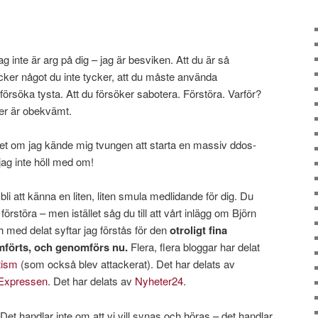
jag inte är arg på dig – jag är besviken. Att du är så
ycker något du inte tycker, att du måste använda
försöka tysta. Att du försöker sabotera. Förstöra. Varför?
ker är obekvämt.
 det om jag kände mig tvungen att starta en massiv ddos-
jag inte höll med om!
bli att känna en liten, liten smula medlidande för dig. Du
förstöra – men istället såg du till att vårt inlägg om Björn
 med delat syftar jag förstås för den
otroligt fina
mförts, och genomförs nu.
Flera, flera bloggar har delat
tism
(som också blev attackerat). Det har delats av
Expressen
. Det har delats av
Nyheter24
.
r! Det handlar inte om att vi vill synas och höras – det handlar