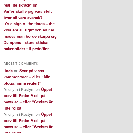
real life skräckfilm
Varför skulle jag vara stolt
över att vara svensk?
It’s a sign of the times – the
kids are all right och en hel
massa män borde skärpa sig
Dumpens fiskare skickar
nakenbilder till pedofiler
RECENT COMMENTS
linda
on
Svar på vissa
kommentarer – eller “Min
blogg, mina regler!”
Anonym i Kostym
on
Öppet
brev till Petter Axell på
baws.se – eller “Sexism är
inte roligt”
Anonym i Kostym
on
Öppet
brev till Petter Axell på
baws.se – eller “Sexism är
inte roligt”