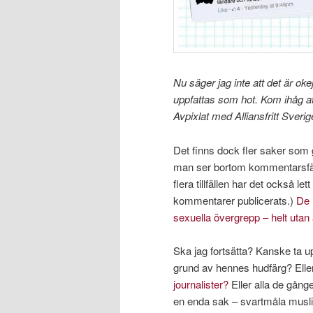
Nu säger jag inte att det är ok
uppfattas som hot. Kom ihåg att
Avpixlat med Alliansfritt Sverig
Det finns dock fler saker som g
man ser bortom kommentarsfä
flera tillfällen har det också le
kommentarer publicerats.)
De 
sexuella övergrepp – helt utan 
Ska jag fortsätta? Kanske ta up
grund av hennes hudfärg? Elle
journalister?
Eller alla de gång
en enda sak – svartmåla musl