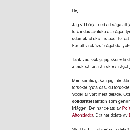
Hej!
Jag vill börja med att säga att 
förblindad av ilska att någon t
odemokratiska metoder för att 
För att vi skriver något du tyc
Tänk vad jobbigt jag skulle få
attack så fort nån skrev något 
Men samtidigt kan jag inte låta 
försökte tysta oss, du försökte 
Söder är vårt mest delade. Och
solidaritetsaktion som geno
inlägget. Det har delats av
Poli
Aftonbladet
. Det har delats av
Stort tack till alla er som dela