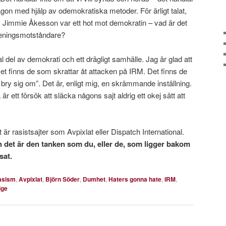
ågon med hjälp av odemokratiska metoder. För ärligt talat,
av Jimmie Åkesson var ett hot mot demokratin – vad är det
meningsmotståndare?
l del av demokrati och ett drägligt samhälle. Jag är glad att
Det finns de som skrattar åt attacken på IRM. Det finns de
 bry sig om”. Det är, enligt mig, en skrämmande inställning.
r ett försök att släcka någons sajt aldrig ett okej sätt att
 är rasistsajter som Avpixlat eller Dispatch International.
ch det är den tanken som du, eller de, som ligger bakom
sat.
rasism
,
Avpixlat
,
Björn Söder
,
Dumhet
,
Haters gonna hate
,
IRM
,
ige