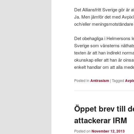
Det Alliansfritt Sverige gör är 
Ja. Men jämför det med Avpixl
och/eller meningsmotståndare (vi
Det obehagliga i Helmersons led
Sverige som vänsterns näthatspo
texten är att han indirekt norma
okunskap eller att han är oinsat
enkelt handlar om att alla mede
Posted in
Antirasism
|
Tagged
Avpix
Öppet brev till 
attackerar IRM
Posted on
November 12, 2013