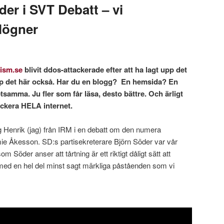
er i SVT Debatt – vi
 lögner
tism.se
blivit ddos-attackerade efter att ha lagt upp det
upp det här också. Har du en blogg? En hemsida? En
etsamma. Ju fler som får läsa, desto bättre. Och ärligt
ackera HELA internet.
g Henrik (jag) från IRM i en debatt om den numera
mie Åkesson. SD:s partisekreterare Björn Söder var vår
m Söder anser att tårtning är ett riktigt dåligt sätt att
d en hel del minst sagt märkliga påståenden som vi