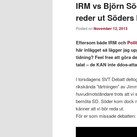
IRM vs Björn Söd
reder ut Söders
Posted on
November 12, 2013
Eftersom både IRM och
Poli
här inlägget så lägger jag 
tidning? Feel free att göra d
talat – de KAN inte ddos-att
I torsdagens SVT Debatt delto
rikskända ”tårtningen” av Jim
huvudmotståndare trots att vi so
bemöta SD. Söder kom dock me
känner att vi bör reda ut.
För er som missade debatten: