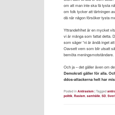
om att man inte ska få tysta n
om folk tycker att tårtningen 
då när någon försöker tysta 
Yttrandefrihet är en mycket vita
vi är många som fattat detta. 
som säger “ni är ändå inget att
Oavsett vem som blir utsatt så ä
bemöta meningsmotståndare.
Och ja – det gäller även om det
Demokrati gäller för alla. O
ddos-attackerna helt har mis
Posted in
Antirasism
|
Tagged
anti
politik
,
Rasism
,
samhälle
,
SD
,
Sver