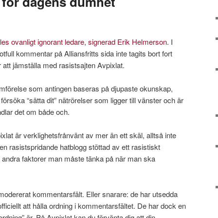
r för dagens dumhet
eles ovanligt ignorant ledare, signerad Erik Helmerson
. I
full kommentar på Alliansfritts sida inte tagits bort fort
är att jämställa med rasistsajten Avpixlat.
 jämförelse som antingen baseras på djupaste okunskap,
 försöka “sätta dit” nätrörelser som ligger till vänster och är
andlar det om både och.
ixlat är verklighetsfrånvänt av mer än ett skäl, alltså inte
en rasistspridande hatblogg stöttad av ett rasistiskt
a andra faktorer man måste tänka på när man ska
t modererat kommentarsfält. Eller snarare: de har utsedda
fficiellt att hålla ordning i kommentarsfältet. De har dock en
dning” är. På Avpixlat kan du förvänta dig att din