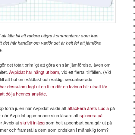
ej att låta bli att radera några kommentarer som kan
 det här handlar om varför det är helt fel att jämföra
e.
ör det totalt orimligt att göra en sån jämförelse, även om
ltet.
Avpixlat har hängt ut barn
, vid ett flertal tillfällen. (Vid
tt till att hot om våldtäkt och väldigt sexualiserade
har dessutom lagt ut en film där en kvinna blir utsatt för
att dölja hennes ansikte.
p förra julen när Avpixlat valde att
attackera årets Lucia
på
r när Avpixlat uppmanade sina läsare att
spionera på
er Avpixlat
skrivit inlägg
som helt uppenbart bara går ut på
imer och framställa dem som ondskan i mänsklig form?