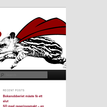
Search
RECENT POSTS
Boksnobberiet måste få ett
slut
SD med regeringsmakt – en