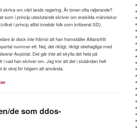
att skriva om vårt lands regering. Är tonen ofta raljerande?
at som i princip uteslutande skriver om enskilda människor
lket i princip alltid innebär folk som kritiserat SD).
are är dock inte främst att han framställer Alliansfritt
rtal nummer ett. Nej, det riktigt, riktigt obehagliga med
liserar Avpixlat. Det går inte att skylla det hela på
t i vad han skriver om. Jag tror att det i slutändan helt
l är okej för högern att använda.
lat
den/de som ddos-