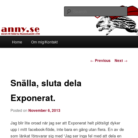
Skip
Med ett hjärta flammande rött
to
Sear
primary
content
Tapirhen
Main
Home
Om mig/Kontakt
menu
Post
←
Previous
Next
→
navigation
Snälla, sluta dela
Exponerat.
Posted on
November 6, 2013
Jag blir lite oroad när jag ser att Exponerat helt plötsligt dyker
upp i mitt facebook-flöde, inte bara en gång utan flera. En av de
som länkat försvarar sig med “Jag ser inga fel med att dela en