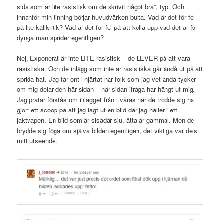
sida som är lite rasistisk om de skrivit något bra”, typ. Och
innanför min tinning börjar huvudvärken bulta. Vad är det för fel
på lite källkritik? Vad är det för fel på att kolla upp vad det är för
dynga man sprider egentligen?
Nej, Exponerat är inte LITE rasistisk – de LEVER på att vara
rasistiska. Och de inlägg som inte är rasistiska går ändå ut på att
sprida hat. Jag får ont i hjärtat när folk som jag vet ändå tycker
om mig delar den här sidan – när sidan ifråga har hängt ut mig.
Jag pratar förstås om inlägget från i våras när de trodde sig ha
gjort ett scoop på att jag lagt ut en bild där jag håller i ett
jaktvapen. En bild som är sisådär sju, åtta år gammal. Men de
brydde sig föga om själva bilden egentligen, det viktiga var dels
mitt utseende: