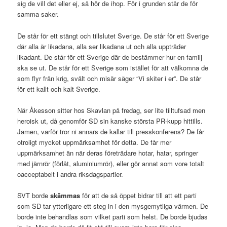
sig de vill det eller ej, så hör de ihop. För i grunden står de för
samma saker.
De står för ett stängt och tillslutet Sverige. De står för ett Sverige
där alla är likadana, alla ser likadana ut och alla uppträder
likadant. De står för ett Sverige där de bestämmer hur en familj
ska se ut. De står för ett Sverige som istället för att välkomna de
som flyr från krig, svält och misär säger “Vi skiter i er”. De står
för ett kallt och kalt Sverige.
När Åkesson sitter hos Skavlan på fredag, ser lite tilltufsad men
heroisk ut, då genomför SD sin kanske största PR-kupp hittills.
Jamen, varför tror ni annars de kallar till presskonferens? De får
otroligt mycket uppmärksamhet för detta. De får mer
uppmärksamhet än när deras företrädare hotar, hatar, springer
med järnrör (förlåt, aluminiumrör), eller gör annat som vore totalt
oacceptabelt i andra riksdagspartier.
SVT borde
skämmas
för att de så öppet bidrar till att ett parti
som SD tar ytterligare ett steg in i den mysgemytliga värmen. De
borde inte behandlas som vilket parti som helst. De borde bjudas