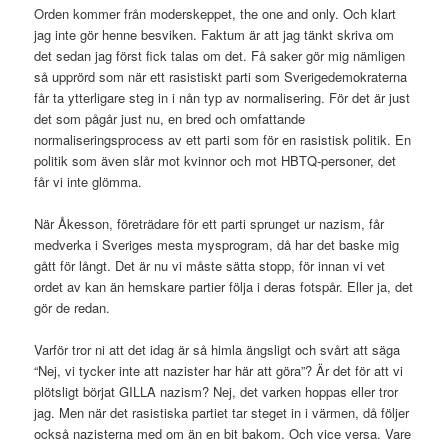
Orden kommer från moderskeppet, the one and only. Och klart
jag inte gör henne besviken. Faktum är att jag tänkt skriva om
det sedan jag först fick talas om det. Få saker gör mig nämligen
så upprörd som när ett rasistiskt parti som Sverigedemokraterna
får ta ytterligare steg in i nån typ av normalisering. För det är just
det som pågår just nu, en bred och omfattande
normaliseringsprocess av ett parti som för en rasistisk politik. En
politik som även slår mot kvinnor och mot HBTQ-personer, det
får vi inte glömma.
När Åkesson, företrädare för ett parti sprunget ur nazism, får
medverka i Sveriges mesta mysprogram, då har det baske mig
gått för långt. Det är nu vi måste sätta stopp, för innan vi vet
ordet av kan än hemskare partier följa i deras fotspår. Eller ja, det
gör de redan.
Varför tror ni att det idag är så himla ängsligt och svårt att säga
“Nej, vi tycker inte att nazister har här att göra”? Är det för att vi
plötsligt börjat GILLA nazism? Nej, det varken hoppas eller tror
jag. Men när det rasistiska partiet tar steget in i värmen, då följer
också nazisterna med om än en bit bakom. Och vice versa. Vare