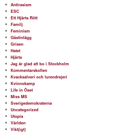
Antirasism
ESC
Ett Hjärta Rött
Familj
Feminism
Gästinlägg
Grisen
Hatet
Hjärta
Jag är glad att bo i Stockholm
Kommentarskollen
Kvacksalveri och lurendrejeri
Kvinnokamp
Life in Öset
Miss MS
Sverigedemokraterna
Uncategorized
Utopia
Världen
Vikt(igt)