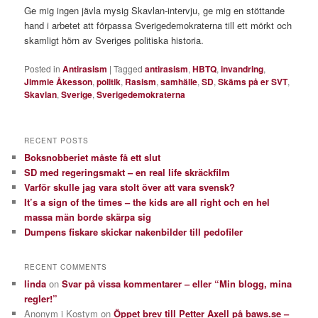
Ge mig ingen jävla mysig Skavlan-intervju, ge mig en stöttande
hand i arbetet att förpassa Sverigedemokraterna till ett mörkt och
skamligt hörn av Sveriges politiska historia.
Posted in
Antirasism
|
Tagged
antirasism
,
HBTQ
,
invandring
,
Jimmie Åkesson
,
politik
,
Rasism
,
samhälle
,
SD
,
Skäms på er SVT
,
Skavlan
,
Sverige
,
Sverigedemokraterna
RECENT POSTS
Boksnobberiet måste få ett slut
SD med regeringsmakt – en real life skräckfilm
Varför skulle jag vara stolt över att vara svensk?
It’s a sign of the times – the kids are all right och en hel
massa män borde skärpa sig
Dumpens fiskare skickar nakenbilder till pedofiler
RECENT COMMENTS
linda
on
Svar på vissa kommentarer – eller “Min blogg, mina
regler!”
Anonym i Kostym
on
Öppet brev till Petter Axell på baws.se –