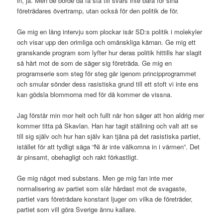
in, ja. Men de borde då få stå till svars inte bara för sina
företrädares övertramp, utan också för den politik de för.
Ge mig en lång intervju som plockar isär SD:s politik i molekyler
och visar upp den orimliga och omänskliga kärnan. Ge mig ett
granskande program som lyfter hur deras politik hittills har slagit
så hårt mot de som de säger sig företräda. Ge mig en
programserie som steg för steg går igenom principprogrammet
och smular sönder dess rasistiska grund till ett stoft vi inte ens
kan gödsla blommorna med för då kommer de vissna.
Jag förstår min mor helt och fullt när hon säger att hon aldrig mer
kommer titta på Skavlan. Han har tagit ställning och valt att se
till sig själv och hur han själv kan tjäna på det rasistiska partiet,
istället för att tydligt säga “Ni är inte välkomna in i värmen”. Det
är pinsamt, obehagligt och rakt förkastligt.
Ge mig något med substans. Men ge mig fan inte mer
normalisering av partiet som slår hårdast mot de svagaste,
partiet vars företrädare konstant ljuger om vilka de företräder,
partiet som vill göra Sverige ännu kallare.