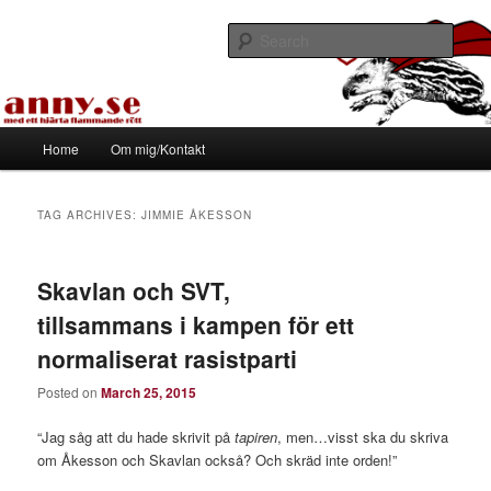
Skip
Skip
Med ett hjärta flammande rött
to
to
Sear
primary
secondary
content
content
Tapirhen
Main
Home
Om mig/Kontakt
menu
TAG ARCHIVES:
JIMMIE ÅKESSON
Skavlan och SVT,
tillsammans i kampen för ett
normaliserat rasistparti
Posted on
March 25, 2015
“Jag såg att du hade skrivit på
tapiren
, men…visst ska du skriva
om Åkesson och Skavlan också? Och skräd inte orden!”