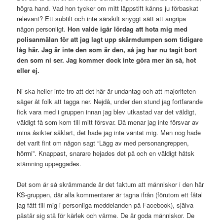
högra hand. Vad hon tycker om mitt läppstift känns ju förbaskat
relevant? Ett subtilt och inte särskilt snyggt sätt att angripa
någon personligt.
Hon valde igår lördag att hota mig med
polisanmälan för att jag lagt upp skärmdumpen som tidigare
låg här. Jag är inte den som är den, så jag har nu tagit bort
den som ni ser. Jag kommer dock inte göra mer än så, hot
eller ej.
Ni ska heller inte tro att det här är undantag och att majoriteten
säger åt folk att tagga ner. Nejdå, under den stund jag fortfarande
fick vara med i gruppen innan jag blev utkastad var det väldigt,
väldigt få som kom till mitt försvar. Då menar jag inte försvar av
mina åsikter såklart, det hade jag inte väntat mig. Men nog hade
det varit fint om någon sagt “Lägg av med personangreppen,
hörrni”. Knappast, snarare hejades det på och en väldigt hätsk
stämning uppeggades.
Det som är så skrämmande är det faktum att människor i den här
KS-gruppen, där alla kommentarer är tagna ifrån (förutom ett fåtal
jag fått till mig i personliga meddelanden på Facebook), själva
påstår sig stå för kärlek och värme. De är goda människor. De