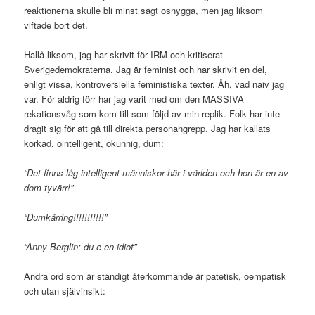
reaktionerna skulle bli minst sagt osnygga, men jag liksom
viftade bort det.
Hallå liksom, jag har skrivit för IRM och kritiserat
Sverigedemokraterna. Jag är feminist och har skrivit en del,
enligt vissa, kontroversiella feministiska texter. Åh, vad naiv jag
var. För aldrig förr har jag varit med om den MASSIVA
rekationsvåg som kom till som följd av min replik. Folk har inte
dragit sig för att gå till direkta personangrepp. Jag har kallats
korkad, ointelligent, okunnig, dum:
“Det finns låg intelligent människor här i världen och hon är en av
dom tyvärr!”
“Dumkärring!!!!!!!!!!!”
“Anny Berglin: du e en idiot”
Andra ord som är ständigt återkommande är patetisk, oempatisk
och utan självinsikt: