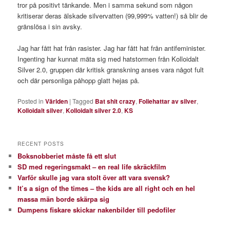
tror på positivt tänkande. Men i samma sekund som någon
kritiserar deras älskade silvervatten (99,999% vatten!) så blir de
gränslösa i sin avsky.
Jag har fått hat från rasister. Jag har fått hat från antifeminister.
Ingenting har kunnat mäta sig med hatstormen från Kolloidalt
Silver 2.0, gruppen där kritisk granskning anses vara något fult
och där personliga påhopp glatt hejas på.
Posted in
Världen
|
Tagged
Bat shit crazy
,
Foliehattar av silver
,
Kolloidalt silver
,
Kolloidalt silver 2.0
,
KS
RECENT POSTS
Boksnobberiet måste få ett slut
SD med regeringsmakt – en real life skräckfilm
Varför skulle jag vara stolt över att vara svensk?
It’s a sign of the times – the kids are all right och en hel
massa män borde skärpa sig
Dumpens fiskare skickar nakenbilder till pedofiler