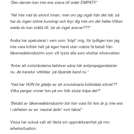
“Den damen kan inte ens stava till ordet EMPATI!”
“
Vet inte vad du skrivit innan, men om jag utgår från det här, så
har du ingen större kunskap och bryr dig inte om det heller.
Vilken
oreda du kan ställa till, tar du inget ansvar???”
Andra har spekulerat i vem som “köpt” mig, för tydligen kan jag
inte vara kritisk helt på egen hand utan måste få betalt från
läkemedelsindustrin som vill tysta alla som shottar silvervatten:
“Antar att motståndarna behöver såna här antipropagandaister
nu..de kanske ‘utbildas’ på löpande band nu.”
“Vad har HON för glädje av att smutskasta kolloidala silvret??
Vilka pengar vinner hon på om folk slutar köpa det?”
“Betald av läkemedelsindustrin bör hon vara för hon är ju inte ens
i närheten av en ‘neutral åsikt’ runt fakta!”
Vissa har också valt att fästa sin uppmärksamhet på min
arbetssituation: