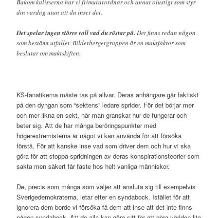
Bakom kulisserna har vi frimurarordnar och annat olustigt som styr
din vardag utan att du inser det.
Det spelar ingen större roll vad du röstar på.
Det finns redan någon
som bestämt utfallet. Bilderbergergruppen är en maktfaktor som
beslutar om maktskiften.
KS-fanatikerna måste tas på allvar. Deras anhängare går faktiskt
på den dyngan som “sektens” ledare sprider. För det börjar mer
och mer likna en sekt, när man granskar hur de fungerar och
beter sig. Att de har många beröringspunkter med
högerextremisterna är något vi kan använda för att försöka
förstå. För att kanske inse vad som driver dem och hur vi ska
göra för att stoppa spridningen av deras konspirationsteorier som
sakta men säkert får fäste hos helt vanliga människor.
De, precis som många som väljer att ansluta sig till exempelvis
Sverigedemokraterna, letar efter en syndabock. Istället för att
ignorera dem borde vi försöka få dem att inse att det inte finns
någon syndabock. Att de alla kan göra sitt för att göra världen lite