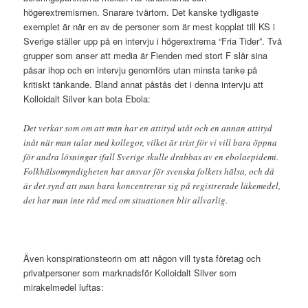
högerextremismen. Snarare tvärtom. Det kanske tydligaste
exemplet är när en av de personer som är mest kopplat till KS i
Sverige ställer upp på en intervju i högerextrema “Fria Tider”. Två
grupper som anser att media är Fienden med stort F slår sina
påsar ihop och en intervju genomförs utan minsta tanke på
kritiskt tänkande. Bland annat påstås det i denna intervju att
Kolloidalt Silver kan bota Ebola:
Det verkar som om att man har en attityd utåt och en annan attityd
inåt när man talar med kollegor, vilket är trist för vi vill bara öppna
för andra lösningar ifall Sverige skulle drabbas av en ebolaepidemi.
Folkhälsomyndigheten har ansvar för svenska folkets hälsa, och då
är det synd att man bara koncentrerar sig på registrerade läkemedel,
det har man inte råd med om situationen blir allvarlig.
Även konspirationsteorin om att någon vill tysta företag och
privatpersoner som marknadsför Kolloidalt Silver som
mirakelmedel luftas: