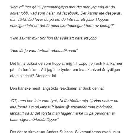
“Jag vill inte gå till personangrepp mot dig men jag såg att du
söker jobb, vad som helst, på facebook.
Det känns lite desperat i
min värld.
Vad lever du på om du inte har ett jobb. Hoppas
verkligen inte att det är mina skattepengar i form av bidrag!!”
“Hon saknar mkt tror hon får svårt att hitta ett jobb”
“Hon lär ju vara fortsatt arbetssökande”
Det finns också de som kopplat mig till Expo (lol) och klankar ner
på min feminism. Att jag inte tycker om kvacksalveri är tydligen
ofeministiskt? Återigen: lol.
Den kanske mest långsökta reaktionen är dock denna:
“OT, men kan inte vara tyst, Ni får förlåta mig 🙂 Hon verkar nu
inte förstå sig på läppstift heller 😀 använder man mörkröda
läppstift så är det första man lägger märke till på personen är
bara några mörkröda läppar”
Det där är skrivet av Anders Sultans, Silversurfarnas överkucku,