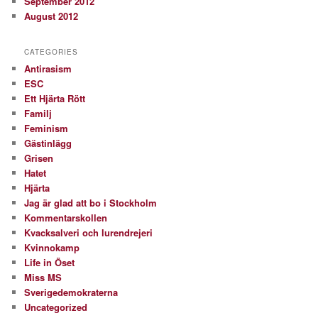
September 2012
August 2012
CATEGORIES
Antirasism
ESC
Ett Hjärta Rött
Familj
Feminism
Gästinlägg
Grisen
Hatet
Hjärta
Jag är glad att bo i Stockholm
Kommentarskollen
Kvacksalveri och lurendrejeri
Kvinnokamp
Life in Öset
Miss MS
Sverigedemokraterna
Uncategorized