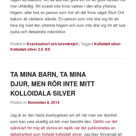
mer uthärdlig. Att svaret inte finns varken i den allra yttersta
högern, eller hos en person som tror att det finns något Stort Ont
bakom all världens elände. En person som inte drar sig för att
liera sig med den yttersta högern och som inte drar sig för att lura
sjuka och desperata människor.
Posted in
Kvacksalveri och lurendrejeri
|
Tagged
Kolloidalt silver
,
Kolloidalt silver 2.0
,
KS
TA MINA BARN, TA MINA
DJUR, MEN RÖR INTE MITT
KOLLOIDALA SILVER
Posted on
November 8, 2014
Jag är av den fasta övertygelsen om att när man ser dumhet
som kan vara skadlig så bör man bemöta den.
Därför var det
självklart för mig att skriva en replik när det publicerades en
debattartikel som hyllade kolloidalt silver.
Jag blev förvarnad att