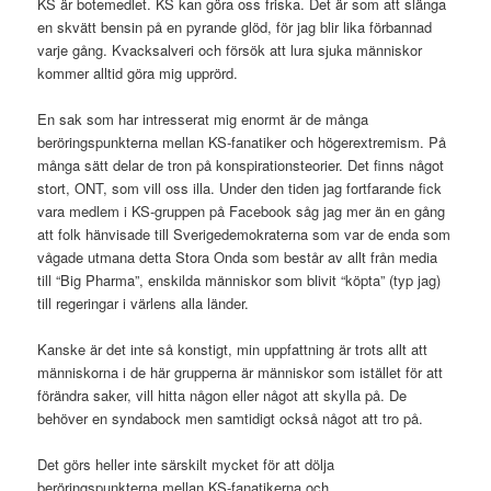
KS är botemedlet. KS kan göra oss friska. Det är som att slänga
en skvätt bensin på en pyrande glöd, för jag blir lika förbannad
varje gång. Kvacksalveri och försök att lura sjuka människor
kommer alltid göra mig upprörd.
En sak som har intresserat mig enormt är de många
beröringspunkterna mellan KS-fanatiker och högerextremism. På
många sätt delar de tron på konspirationsteorier. Det finns något
stort, ONT, som vill oss illa. Under den tiden jag fortfarande fick
vara medlem i KS-gruppen på Facebook såg jag mer än en gång
att folk hänvisade till Sverigedemokraterna som var de enda som
vågade utmana detta Stora Onda som består av allt från media
till “Big Pharma”, enskilda människor som blivit “köpta” (typ jag)
till regeringar i värlens alla länder.
Kanske är det inte så konstigt, min uppfattning är trots allt att
människorna i de här grupperna är människor som istället för att
förändra saker, vill hitta någon eller något att skylla på. De
behöver en syndabock men samtidigt också något att tro på.
Det görs heller inte särskilt mycket för att dölja
beröringspunkterna mellan KS-fanatikerna och