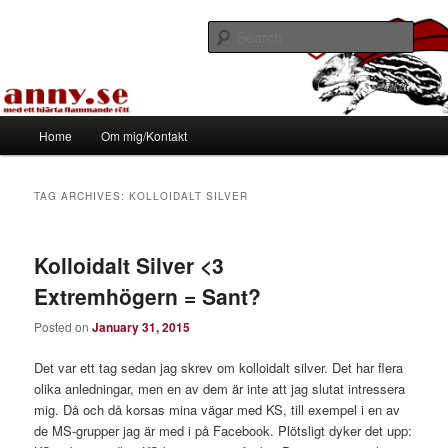
Skip
Skip
Med ett hjärta flammande rött
to
to
Sear
primary
secondary
content
content
Tapirhen
Main
Home
Om mig/Kontakt
menu
TAG ARCHIVES:
KOLLOIDALT SILVER
Kolloidalt Silver <3
Extremhögern = Sant?
Posted on
January 31, 2015
Det var ett tag sedan jag skrev om kolloidalt silver. Det har flera
olika anledningar, men en av dem är inte att jag slutat intressera
mig. Då och då korsas mina vägar med KS, till exempel i en av
de MS-grupper jag är med i på Facebook. Plötsligt dyker det upp: