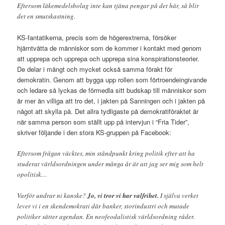
Eftersom läkemedelsbolag inte kan tjäna pengar på det här, så blir
det en smutskastning.
KS-fantatikerna, precis som de högerextrema, försöker
hjärntvätta de människor som de kommer i kontakt med genom
att upprepa och upprepa och upprepa sina konspirationsteorier.
De delar i mångt och mycket också samma förakt för
demokratin. Genom att bygga upp rollen som förtroendeingivande
och ledare så lyckas de förmedla sitt budskap till människor som
är mer än villiga att tro det, i jakten på Sanningen och i jakten på
något att skylla på. Det allra tydligaste på demokratiföraktet är
när samma person som ställt upp på intervjun i “Fria Tider”,
skriver följande i den stora KS-gruppen på Facebook:
Eftersom frågan väcktes, min ståndpunkt kring politik efter att ha
studerat världsordningen under många år är att jag ser mig som helt
opolitisk…
Varför undrar ni kanske?
Jo, vi tror vi har valfrihet.
I själva verket
lever vi i en skendemokrati där banker, storindustri och mutade
politiker sätter agendan. En neofeodalistisk världsordning råder.