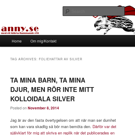
Skip
Skip
Med ett hjärta flammande rött
to
to
Sear
primary
secondary
content
content
Tapirhen
Main
Home
Om mig/Kontakt
menu
TAG ARCHIVES:
FOLIEHATTAR AV SILVER
TA MINA BARN, TA MINA
DJUR, MEN RÖR INTE MITT
KOLLOIDALA SILVER
Posted on
November 8, 2014
Jag är av den fasta övertygelsen om att när man ser dumhet
som kan vara skadlig så bör man bemöta den.
Därför var det
självklart för mig att skriva en replik när det publicerades en