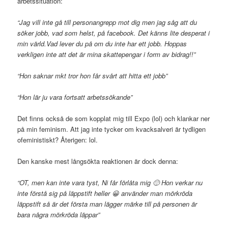
arbetssituation:
“Jag vill inte gå till personangrepp mot dig men jag såg att du
söker jobb, vad som helst, på facebook.
Det känns lite desperat i
min värld.
Vad lever du på om du inte har ett jobb. Hoppas
verkligen inte att det är mina skattepengar i form av bidrag!!”
“Hon saknar mkt tror hon får svårt att hitta ett jobb”
“Hon lär ju vara fortsatt arbetssökande”
Det finns också de som kopplat mig till Expo (lol) och klankar ner
på min feminism. Att jag inte tycker om kvacksalveri är tydligen
ofeministiskt? Återigen: lol.
Den kanske mest långsökta reaktionen är dock denna:
“OT, men kan inte vara tyst, Ni får förlåta mig 🙂 Hon verkar nu
inte förstå sig på läppstift heller 😀 använder man mörkröda
läppstift så är det första man lägger märke till på personen är
bara några mörkröda läppar”