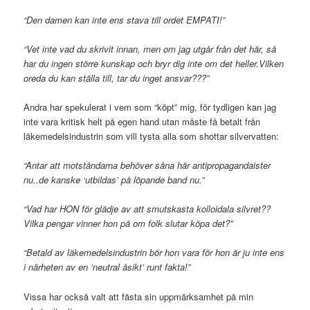
“Den damen kan inte ens stava till ordet EMPATI!”
“
Vet inte vad du skrivit innan, men om jag utgår från det här, så
har du ingen större kunskap och bryr dig inte om det heller.
Vilken
oreda du kan ställa till, tar du inget ansvar???”
Andra har spekulerat i vem som “köpt” mig, för tydligen kan jag
inte vara kritisk helt på egen hand utan måste få betalt från
läkemedelsindustrin som vill tysta alla som shottar silvervatten:
“Antar att motståndarna behöver såna här antipropagandaister
nu..de kanske ‘utbildas’ på löpande band nu.”
“Vad har HON för glädje av att smutskasta kolloidala silvret??
Vilka pengar vinner hon på om folk slutar köpa det?”
“Betald av läkemedelsindustrin bör hon vara för hon är ju inte ens
i närheten av en ‘neutral åsikt’ runt fakta!”
Vissa har också valt att fästa sin uppmärksamhet på min