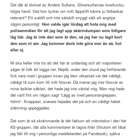
Det där är skrivet av Anders Sultans, Silversurfarnas överkucku,
högra hand. Vad hon tycker om mitt läppstift känns ju förbaskat
relevant? Ett subtilt och inte särskilt snyggt sätt att angripa
någon personligt.
Hon valde igår lördag att hota mig med
polisanmälan för att jag lagt upp skärmdumpen som tidigare
låg här. Jag är inte den som är den, så jag har nu tagit bort
den som ni ser. Jag kommer dock inte göra mer än så, hot
eller ej.
Ni ska heller inte tro att det här är undantag och att majoriteten
säger åt folk att tagga ner. Nejdå, under den stund jag fortfarande
fick vara med i gruppen innan jag blev utkastad var det väldigt,
väldigt få som kom till mitt försvar. Då menar jag inte försvar av
mina åsikter såklart, det hade jag inte väntat mig. Men nog hade
det varit fint om någon sagt “Lägg av med personangreppen,
hörrni”. Knappast, snarare hejades det på och en väldigt hätsk
stämning uppeggades.
Det som är så skrämmande är det faktum att människor i den här
KS-gruppen, där alla kommentarer är tagna ifrån (förutom ett fåtal
jag fått till mig i personliga meddelanden på Facebook), själva