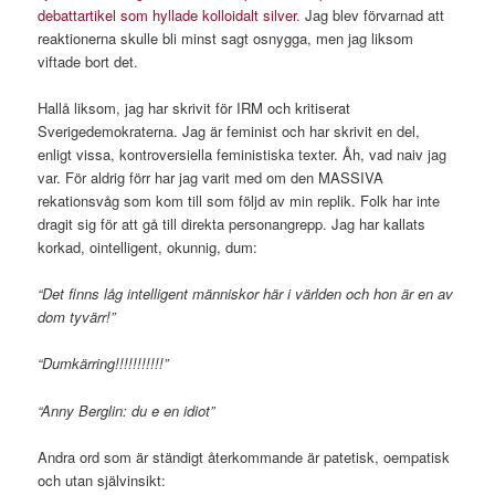
debattartikel som hyllade kolloidalt silver.
Jag blev förvarnad att
reaktionerna skulle bli minst sagt osnygga, men jag liksom
viftade bort det.
Hallå liksom, jag har skrivit för IRM och kritiserat
Sverigedemokraterna. Jag är feminist och har skrivit en del,
enligt vissa, kontroversiella feministiska texter. Åh, vad naiv jag
var. För aldrig förr har jag varit med om den MASSIVA
rekationsvåg som kom till som följd av min replik. Folk har inte
dragit sig för att gå till direkta personangrepp. Jag har kallats
korkad, ointelligent, okunnig, dum:
“Det finns låg intelligent människor här i världen och hon är en av
dom tyvärr!”
“Dumkärring!!!!!!!!!!!”
“Anny Berglin: du e en idiot”
Andra ord som är ständigt återkommande är patetisk, oempatisk
och utan självinsikt: