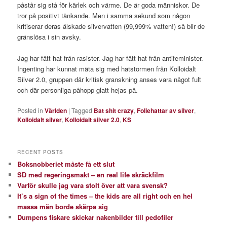
påstår sig stå för kärlek och värme. De är goda människor. De
tror på positivt tänkande. Men i samma sekund som någon
kritiserar deras älskade silvervatten (99,999% vatten!) så blir de
gränslösa i sin avsky.
Jag har fått hat från rasister. Jag har fått hat från antifeminister.
Ingenting har kunnat mäta sig med hatstormen från Kolloidalt
Silver 2.0, gruppen där kritisk granskning anses vara något fult
och där personliga påhopp glatt hejas på.
Posted in
Världen
|
Tagged
Bat shit crazy
,
Foliehattar av silver
,
Kolloidalt silver
,
Kolloidalt silver 2.0
,
KS
RECENT POSTS
Boksnobberiet måste få ett slut
SD med regeringsmakt – en real life skräckfilm
Varför skulle jag vara stolt över att vara svensk?
It’s a sign of the times – the kids are all right och en hel
massa män borde skärpa sig
Dumpens fiskare skickar nakenbilder till pedofiler