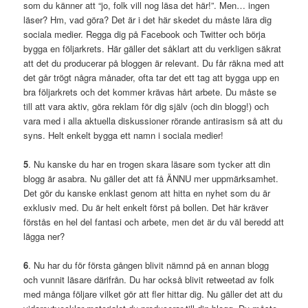
som du känner att “jo, folk vill nog läsa det här!”. Men… ingen
läser? Hm, vad göra? Det är i det här skedet du måste lära dig
sociala medier. Regga dig på Facebook och Twitter och börja
bygga en följarkrets. Här gäller det såklart att du verkligen säkrat
att det du producerar på bloggen är relevant. Du får räkna med att
det går trögt några månader, ofta tar det ett tag att bygga upp en
bra följarkrets och det kommer krävas hårt arbete. Du måste se
till att vara aktiv, göra reklam för dig själv (och din blogg!) och
vara med i alla aktuella diskussioner rörande antirasism så att du
syns. Helt enkelt bygga ett namn i sociala medier!
5
. Nu kanske du har en trogen skara läsare som tycker att din
blogg är asabra. Nu gäller det att få ÄNNU mer uppmärksamhet.
Det gör du kanske enklast genom att hitta en nyhet som du är
exklusiv med. Du är helt enkelt först på bollen. Det här kräver
förstås en hel del fantasi och arbete, men det är du väl beredd att
lägga ner?
6
. Nu har du för första gången blivit nämnd på en annan blogg
och vunnit läsare därifrån. Du har också blivit retweetad av folk
med många följare vilket gör att fler hittar dig. Nu gäller det att du