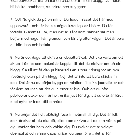
vidareutvecklar materialet du producerar till din blogg. Du måste
bli bättre, snabbare, smartare och snyggare.
7
. OJ! Nu gick du på en mina. Du hade missat det här med
upphovsrätt och får betala några tusenlappar i böter. Du får
förstås skämmas lite, men det är sånt som händer när man
börjar med något från grunden och lär sig efter vägen. Det är bara
att bita ihop och betala.
8
. Nu är det dags att skriva en debattartikel. Det ska vara om ett
aktuellt ämne som också är kopplat till det du skriver om på din
blogg. Se till att få den publicerad i en större tidning för att öka
trovärdigheten på din blogg. Nej, det är inte att bara skicka in
den. Det är nu du börjar bygga en relation till olika journalister och
får dem att inse att det du skriver är bra. Och att du ofta
publicerar saker som är helt unika just för dig, att du ofta är först
med nyheter inom ditt område.
9
. Nu börjar det helt plötsligt rasa in hotmail till dig. Det är folk
som önskar att du ska dö, eller som skriver att de ska vänta på
dig utanför ditt hem och våldta dig. Du tycker det är väldigt
obehagligt och vissa dagar gråter du bara för att det är för