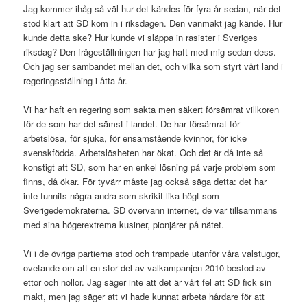
Jag kommer ihåg så väl hur det kändes för fyra år sedan, när det
stod klart att SD kom in i riksdagen. Den vanmakt jag kände. Hur
kunde detta ske? Hur kunde vi släppa in rasister i Sveriges
riksdag? Den frågeställningen har jag haft med mig sedan dess.
Och jag ser sambandet mellan det, och vilka som styrt vårt land i
regeringsställning i åtta år.
Vi har haft en regering som sakta men säkert försämrat villkoren
för de som har det sämst i landet. De har försämrat för
arbetslösa, för sjuka, för ensamstående kvinnor, för icke
svenskfödda. Arbetslösheten har ökat. Och det är då inte så
konstigt att SD, som har en enkel lösning på varje problem som
finns, då ökar. För tyvärr måste jag också säga detta: det har
inte funnits några andra som skrikit lika högt som
Sverigedemokraterna. SD övervann internet, de var tillsammans
med sina högerextrema kusiner, pionjärer på nätet.
Vi i de övriga partierna stod och trampade utanför våra valstugor,
ovetande om att en stor del av valkampanjen 2010 bestod av
ettor och nollor. Jag säger inte att det är vårt fel att SD fick sin
makt, men jag säger att vi hade kunnat arbeta hårdare för att