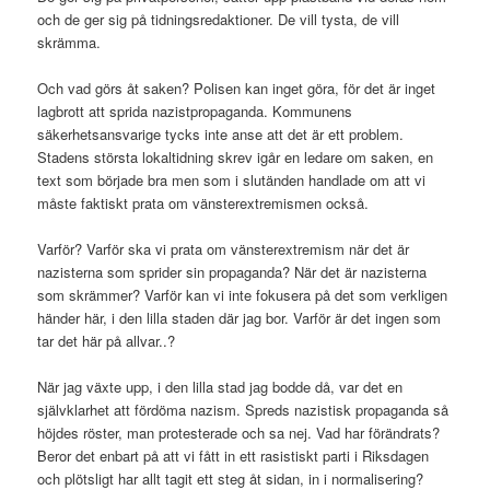
och de ger sig på tidningsredaktioner. De vill tysta, de vill
skrämma.
Och vad görs åt saken? Polisen kan inget göra, för det är inget
lagbrott att sprida nazistpropaganda. Kommunens
säkerhetsansvarige tycks inte anse att det är ett problem.
Stadens största lokaltidning skrev igår en ledare om saken, en
text som började bra men som i slutänden handlade om att vi
måste faktiskt prata om vänsterextremismen också.
Varför? Varför ska vi prata om vänsterextremism när det är
nazisterna som sprider sin propaganda? När det är nazisterna
som skrämmer? Varför kan vi inte fokusera på det som verkligen
händer här, i den lilla staden där jag bor. Varför är det ingen som
tar det här på allvar..?
När jag växte upp, i den lilla stad jag bodde då, var det en
självklarhet att fördöma nazism. Spreds nazistisk propaganda så
höjdes röster, man protesterade och sa nej. Vad har förändrats?
Beror det enbart på att vi fått in ett rasistiskt parti i Riksdagen
och plötsligt har allt tagit ett steg åt sidan, in i normalisering?