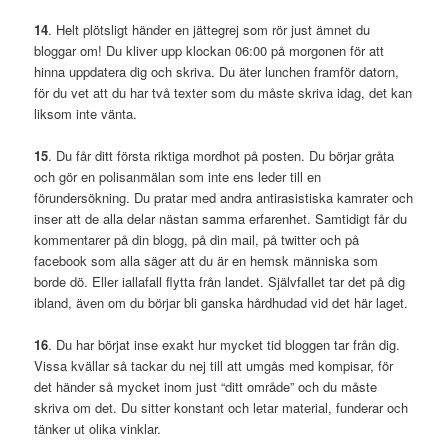
14
. Helt plötsligt händer en jättegrej som rör just ämnet du
bloggar om! Du kliver upp klockan 06:00 på morgonen för att
hinna uppdatera dig och skriva. Du äter lunchen framför datorn,
för du vet att du har två texter som du måste skriva idag, det kan
liksom inte vänta.
15
. Du får ditt första riktiga mordhot på posten. Du börjar gråta
och gör en polisanmälan som inte ens leder till en
förundersökning. Du pratar med andra antirasistiska kamrater och
inser att de alla delar nästan samma erfarenhet. Samtidigt får du
kommentarer på din blogg, på din mail, på twitter och på
facebook som alla säger att du är en hemsk människa som
borde dö. Eller iallafall flytta från landet. Självfallet tar det på dig
ibland, även om du börjar bli ganska hårdhudad vid det här laget.
16
. Du har börjat inse exakt hur mycket tid bloggen tar från dig.
Vissa kvällar så tackar du nej till att umgås med kompisar, för
det händer så mycket inom just “ditt område” och du måste
skriva om det. Du sitter konstant och letar material, funderar och
tänker ut olika vinklar.