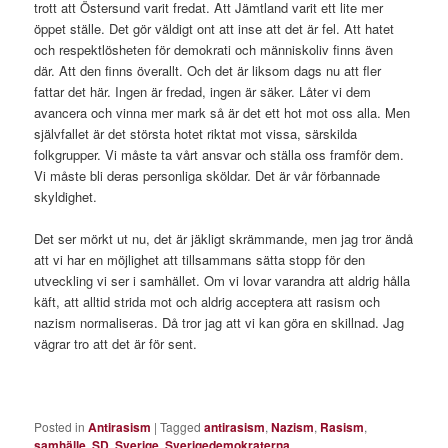
trott att Östersund varit fredat. Att Jämtland varit ett lite mer
öppet ställe. Det gör väldigt ont att inse att det är fel. Att hatet
och respektlösheten för demokrati och människoliv finns även
där. Att den finns överallt. Och det är liksom dags nu att fler
fattar det här. Ingen är fredad, ingen är säker. Låter vi dem
avancera och vinna mer mark så är det ett hot mot oss alla. Men
självfallet är det största hotet riktat mot vissa, särskilda
folkgrupper. Vi måste ta vårt ansvar och ställa oss framför dem.
Vi måste bli deras personliga sköldar. Det är vår förbannade
skyldighet.
Det ser mörkt ut nu, det är jäkligt skrämmande, men jag tror ändå
att vi har en möjlighet att tillsammans sätta stopp för den
utveckling vi ser i samhället. Om vi lovar varandra att aldrig hålla
käft, att alltid strida mot och aldrig acceptera att rasism och
nazism normaliseras. Då tror jag att vi kan göra en skillnad. Jag
vägrar tro att det är för sent.
Posted in
Antirasism
|
Tagged
antirasism
,
Nazism
,
Rasism
,
samhälle
,
SD
,
Sverige
,
Sverigedemokraterna