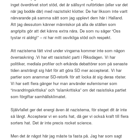
inget överdrivet stort stöd, det är sällsynt nuförtiden (eller var det
när jag bodde där) med nazistiskt klotter. De har liksom inte varit
närvarande på samma sätt som jag upplevt dem här i Halland.
Att jag dessutom känner människor på alla de ställen som
angripits gör att det känns extra nära. De som nu säger “Oss
tystar ni aldrig!” – ni har mitt osvikliga stöd och respekt.
Att nazisterna fått vind under vingarna kommer inte som någon
överraskning .Vi har ett rasistiskt parti i Riksdagen. Vi har
politiker, mediala profiler och erkända debattörer som på senaste
tiden ansträngt sig hårt för att göra SD mer accepterat. Vi har
partier som anammar SD-retorik för att locka åt sig deras röster.
Vi har sett flera gånger hur man använder eufemismer som
“invandringskritiska” och “islamkritiska” om det rasistiska partiet
som förgiftar samhällsklimatet.
Självfallet ger det energi även åt nazisterna, för steget dit är inte
så långt. Accepterar vi en sorts hat, då ger vi också kraft till flera
sorters hat. Det är inte precis rocket science.
Men det är något här jag måste ta fasta på. Jag har som sagt