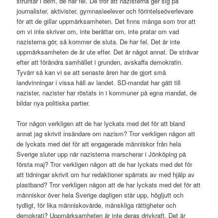
struntar i dem, de har fel. De tror att nazisterna ger sig på
journalister, aktivister, gymnasieelever och förintelseöverlevare
för att de gillar uppmärksamheten. Det finns många som tror att
om vi inte skriver om, inte berättar om, inte pratar om vad
nazisterna gör, så kommer de sluta. De har fel. Det är inte
uppmärksamheten de är ute efter. Det är något annat. De strävar
efter att förändra samhället i grunden, avskaffa demokratin.
Tyvärr så kan vi se att senaste åren har de gjort små
landvinningar i vissa håll av landet. SD-mandat har gått till
nazister, nazister har röstats in i kommuner på egna mandat, de
bildar nya politiska partier.
Tror någon verkligen att de har lyckats med det för att bland
annat jag skrivit insändare om nazism? Tror verkligen någon att
de lyckats med det för att engagerade människor från hela
Sverige sluter upp när nazisterna marscherar i Jönköping på
första maj? Tror verkligen någon att de har lyckats med det för
att tidningar skrivit om hur redaktioner spärrats av med hjälp av
plastband? Tror verkligen någon att de har lyckats med det för att
människor över hela Sverige dagligen står upp, högljutt och
tydligt, för lika människovärde, mänskliga rättigheter och
demokrati? Uppmärksamheten är inte deras drivkraft. Det är