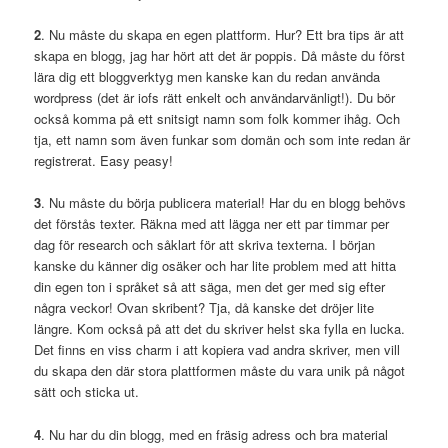
2
. Nu måste du skapa en egen plattform. Hur? Ett bra tips är att
skapa en blogg, jag har hört att det är poppis. Då måste du först
lära dig ett bloggverktyg men kanske kan du redan använda
wordpress (det är iofs rätt enkelt och användarvänligt!). Du bör
också komma på ett snitsigt namn som folk kommer ihåg. Och
tja, ett namn som även funkar som domän och som inte redan är
registrerat. Easy peasy!
3
. Nu måste du börja publicera material! Har du en blogg behövs
det förstås texter. Räkna med att lägga ner ett par timmar per
dag för research och såklart för att skriva texterna. I början
kanske du känner dig osäker och har lite problem med att hitta
din egen ton i språket så att säga, men det ger med sig efter
några veckor! Ovan skribent? Tja, då kanske det dröjer lite
längre. Kom också på att det du skriver helst ska fylla en lucka.
Det finns en viss charm i att kopiera vad andra skriver, men vill
du skapa den där stora plattformen måste du vara unik på något
sätt och sticka ut.
4
. Nu har du din blogg, med en fräsig adress och bra material