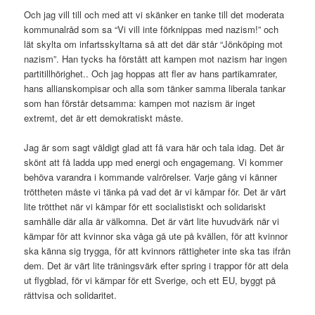
Och jag vill till och med att vi skänker en tanke till det moderata
kommunalråd som sa “Vi vill inte förknippas med nazism!” och
lät skylta om infartsskyltarna så att det där står “Jönköping mot
nazism”. Han tycks ha förstått att kampen mot nazism har ingen
partitillhörighet.. Och jag hoppas att fler av hans partikamrater,
hans allianskompisar och alla som tänker samma liberala tankar
som han förstår detsamma: kampen mot nazism är inget
extremt, det är ett demokratiskt måste.
Jag är som sagt väldigt glad att få vara här och tala idag. Det är
skönt att få ladda upp med energi och engagemang. Vi kommer
behöva varandra i kommande valrörelser. Varje gång vi känner
tröttheten måste vi tänka på vad det är vi kämpar för. Det är värt
lite trötthet när vi kämpar för ett socialistiskt och solidariskt
samhälle där alla är välkomna. Det är värt lite huvudvärk när vi
kämpar för att kvinnor ska våga gå ute på kvällen, för att kvinnor
ska känna sig trygga, för att kvinnors rättigheter inte ska tas ifrån
dem. Det är värt lite träningsvärk efter spring i trappor för att dela
ut flygblad, för vi kämpar för ett Sverige, och ett EU, byggt på
rättvisa och solidaritet.