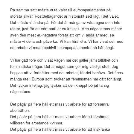
På samma sätt måste vi ta valet till europaparlamentet på
största allvar. Röstdeltagandet är historiskt sett lågt i det valet.
Det måste vi ändra på. För det är många av våra egna som inte
röstar, just för att vårt parti är eu-kritiskt. Men någonstans måste
även den mest eu-negativa förstå att om vi ändå är med, så
måste vi delta och påverka. Vi kan förändra. Vi har visat det med
det arbete vi redan bedrivit i europaparlamentet så här långt.
Vi har gått före och visat vägen när det gäller jämställdhet och
feministiska frågor. Det är något som gör mig väldigt stolt. Jag
hoppas att vi fortsätter med det arbetet, för det behövs. Det finns
många ute i Europa som tycker att feminismen har gått för långt.
Det tycker inte jag, jag tycker att den knappt börjat ta sig
någonstans.
Det pågår på flera håll ett massivt arbete för att försämra
aborträtten.
Det pågår på flera håll ett massivt arbete för att försämra
villkoren för arbetande kvinnor.
Det pågår på flera håll ett massivt arbete för att inskränka