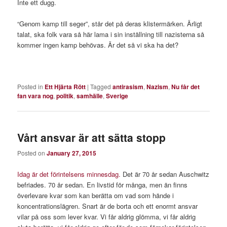
Inte ett dugg.
“Genom kamp till seger”, står det på deras klistermärken. Ärligt
talat, ska folk vara så här lama i sin inställning till nazisterna så
kommer ingen kamp behövas. Är det så vi ska ha det?
Posted in
Ett Hjärta Rött
|
Tagged
antirasism
,
Nazism
,
Nu får det
fan vara nog
,
politik
,
samhälle
,
Sverige
Vårt ansvar är att sätta stopp
Posted on
January 27, 2015
Idag är det förintelsens minnesdag.
Det är 70 år sedan Auschwitz
befriades. 70 år sedan. En livstid för många, men än finns
överlevare kvar som kan berätta om vad som hände i
koncentrationslägren. Snart är de borta och ett enormt ansvar
vilar på oss som lever kvar. Vi får aldrig glömma, vi får aldrig