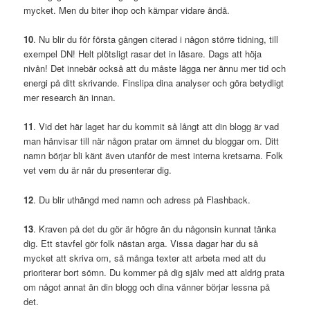
mycket. Men du biter ihop och kämpar vidare ändå.
10
. Nu blir du för första gången citerad i någon större tidning, till
exempel DN! Helt plötsligt rasar det in läsare. Dags att höja
nivån! Det innebär också att du måste lägga ner ännu mer tid och
energi på ditt skrivande. Finslipa dina analyser och göra betydligt
mer research än innan.
11
. Vid det här laget har du kommit så långt att din blogg är vad
man hänvisar till när någon pratar om ämnet du bloggar om. Ditt
namn börjar bli känt även utanför de mest interna kretsarna. Folk
vet vem du är när du presenterar dig.
12
. Du blir uthängd med namn och adress på Flashback.
13
. Kraven på det du gör är högre än du någonsin kunnat tänka
dig. Ett stavfel gör folk nästan arga. Vissa dagar har du så
mycket att skriva om, så många texter att arbeta med att du
prioriterar bort sömn. Du kommer på dig själv med att aldrig prata
om något annat än din blogg och dina vänner börjar lessna på
det.