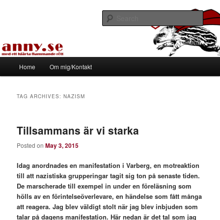
Skip
Skip
Med ett hjärta flammande rött
to
to
Sear
primary
secondary
content
content
Tapirhen
Main
Home
Om mig/Kontakt
menu
TAG ARCHIVES:
NAZISM
Tillsammans är vi starka
Posted on
May 3, 2015
Idag anordnades en manifestation i Varberg, en motreaktion
till att nazistiska grupperingar tagit sig ton på senaste tiden.
De marscherade till exempel in under en föreläsning som
hölls av en förintelseöverlevare, en händelse som fått många
att reagera. Jag blev väldigt stolt när jag blev inbjuden som
talar på dagens manifestation. Här nedan är det tal som jag