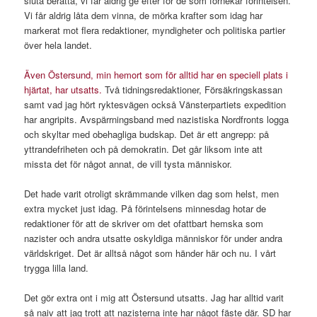
sluta berätta, vi får aldrig ge efter för de som förnekar förintelsen.
Vi får aldrig låta dem vinna, de mörka krafter som idag har
markerat mot flera redaktioner, myndigheter och politiska partier
över hela landet.
Även Östersund, min hemort som för alltid har en speciell plats i
hjärtat, har utsatts.
Två tidningsredaktioner, Försäkringskassan
samt vad jag hört ryktesvägen också Vänsterpartiets expedition
har angripits. Avspärrningsband med nazistiska Nordfronts logga
och skyltar med obehagliga budskap. Det är ett angrepp: på
yttrandefriheten och på demokratin. Det går liksom inte att
missta det för något annat, de vill tysta människor.
Det hade varit otroligt skrämmande vilken dag som helst, men
extra mycket just idag. På förintelsens minnesdag hotar de
redaktioner för att de skriver om det ofattbart hemska som
nazister och andra utsatte oskyldiga människor för under andra
världskriget. Det är alltså något som händer här och nu. I vårt
trygga lilla land.
Det gör extra ont i mig att Östersund utsatts. Jag har alltid varit
så naiv att jag trott att nazisterna inte har något fäste där. SD har