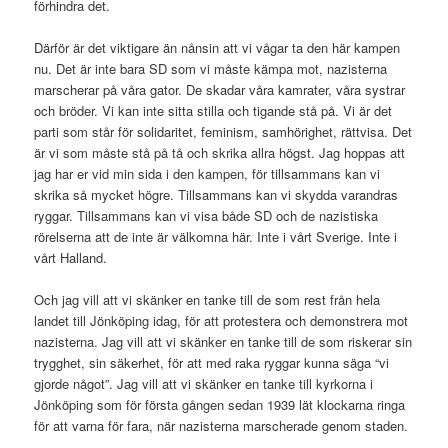
förhindra det.
Därför är det viktigare än nånsin att vi vågar ta den här kampen
nu. Det är inte bara SD som vi måste kämpa mot, nazisterna
marscherar på våra gator. De skadar våra kamrater, våra systrar
och bröder. Vi kan inte sitta stilla och tigande stå på. Vi är det
parti som står för solidaritet, feminism, samhörighet, rättvisa. Det
är vi som måste stå på tå och skrika allra högst. Jag hoppas att
jag har er vid min sida i den kampen, för tillsammans kan vi
skrika så mycket högre. Tillsammans kan vi skydda varandras
ryggar. Tillsammans kan vi visa både SD och de nazistiska
rörelserna att de inte är välkomna här. Inte i vårt Sverige. Inte i
vårt Halland.
Och jag vill att vi skänker en tanke till de som rest från hela
landet till Jönköping idag, för att protestera och demonstrera mot
nazisterna. Jag vill att vi skänker en tanke till de som riskerar sin
trygghet, sin säkerhet, för att med raka ryggar kunna säga “vi
gjorde något”. Jag vill att vi skänker en tanke till kyrkorna i
Jönköping som för första gången sedan 1939 lät klockarna ringa
för att varna för fara, när nazisterna marscherade genom staden.