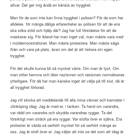
allvar. Det ger mig ändå en känsla av trygghet.
Men för de som inte kan finna trygghet i polisen? För de som har
alldeles för många dåliga erfarenheter av polisen för att de ens
ska söka stöd och hjälp där? Jag har full förståelse för att de
maskerar sig. För ibland har man inget val, man måste vara med
i motdemonstrationer. Man måste protestera. Man måste säga
ifrån och vara på plats, även om det är att riskera sin egen
trygghet.
För det skulle kunna bli så mycket värre. Om man är tyst. Om
man sitter hemma och låter nazismen och rasismen normaliseras
ytterligare. För då har man kanske inget att välja på till slut, då är
all trygghet förlorad.
Jag vill skicka ett meddelande till alla mina vänner och kamrater i
Jönköping idag: Jag är med er, i tanken. Ta hand om varandra,
var rädd om varandra och skydda varandras ryggar. Ta det
försiktigt men sträck på era ryggar. Var stolta över er själva. Era
protester är värda så oerhört mycket för så oerhört många av
oss. Jag är stolt över er. Jag väljer att inte se det som att idag är