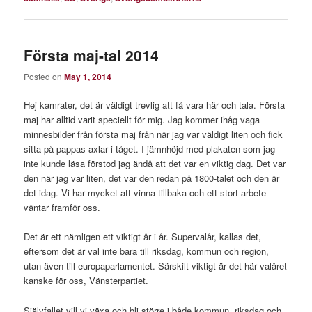
Första maj-tal 2014
Posted on
May 1, 2014
Hej kamrater, det är väldigt trevlig att få vara här och tala. Första
maj har alltid varit speciellt för mig. Jag kommer ihåg vaga
minnesbilder från första maj från när jag var väldigt liten och fick
sitta på pappas axlar i tåget. I jämnhöjd med plakaten som jag
inte kunde läsa förstod jag ändå att det var en viktig dag. Det var
den när jag var liten, det var den redan på 1800-talet och den är
det idag. Vi har mycket att vinna tillbaka och ett stort arbete
väntar framför oss.
Det är ett nämligen ett viktigt år i år. Supervalår, kallas det,
eftersom det är val inte bara till riksdag, kommun och region,
utan även till europaparlamentet. Särskilt viktigt är det här valåret
kanske för oss, Vänsterpartiet.
Självfallet vill vi växa och bli större i både kommun, riksdag och