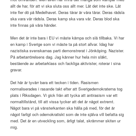
allt de har, för att vi ska sluta oss allt mer. Låt det inte ske. Låt
inte fler dö på Medelhavet. Deras tårar är våra tårar. Deras rädsla
ska vara vår rädsla. Deras kamp ska vara vår. Deras blod ska
inte finnas på våra händer.
Men det är inte bara i EU vi måste kämpa och slå tillbaka. Vi har
en kamp i Sverige som vi måste ta på stort allvar. Idag har
nazistiska svenskarnas parti demonstrerat i Jönköping. Nazister.
På arbetarrörelsens dag. Jag känner hur hela min släkt,
bestående av arbetarklass och fackliga aktivister, roterar i sina
gravar.
Det här är tyvärr bara ett tecken i tiden. Rasismen
normaliserades i rasande takt efter att Sverigedemokraterna tog
plats i Riksdagen. Vi gick från att tycka att antirasism var ett
normaltillstånd, till att vissa tycker att det är något extremt.
Något bara vi på vänsterkanten ska hålla på med, för det är
något farligt och odemokratiskt som de inte själva vill befatta sig
med. Det är en utveckling som, ärligt talat, skrämmer skiten ur
mig.