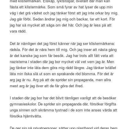
med klistermärken. Elskåp, lyktstolpar, överallt där man kan
fästa ett klistermärke. Som små fyrar av hat lyser de upp min
väg i det grå vädret och jag tänker först att jag inte orkar bry mig.
Jag går förbi. Sedan ändrar jag mig och backar, tar ett kort. För
jag har så mycket att säga om det här. Och jag är less på att
vara rädd.
Det är nämligen det jag först känner när jag ser klistermärkena:
rädsla. För det är nära hem till mig. Och jag inser att nästa gång
är det kanske jag som får besök. Jag har trots allt fått veta att
nazisterna i staden där jag bor mycket väl vet vem jag är. Men
jag tänker inte låta dem göra mig rädd längre. Jag tänker istället
låta min ilska slå ut som en sprakande röd blomma. För det är
arg jag är nu. Arg på att de sprider sin propaganda, men allra
mest arg är jag över att de får göra det ifred.
I staden där jag bor har det blivit tämligen vanligt att de besöker
gymnasieskolor. De sprider sin propaganda där, försöker förgifta
unga sinnen och skrämma tystnad i de som inte anses värda att
försöka hjärntvätta.
De ger sig på privatpersoner, sätter upp plastband vid deras hem