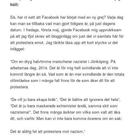
höll:
Så, har ni sett att Facebook har börjat med en ny grej? Varje dag
kan man se tillbaka vad man gjort tidigare år, på just dagens
datum. I fredags, första maj, gjorde Facebook mig uppmärksam
på att jag ifjol skrev ett blogginlägg om just det vi samlats här för
att protestera emot. Jag tänkte läsa upp ett kort stycke ur det
inlägget:
”Om en dryg halvtimme marscherar nazister i Jönköping. På
arbetarnas dag. 2014. Det är för mig helt svindlande att vi inte
kommit längre än så. Vad som är än mer svindlande är den totala
oförståelse som i många fall finns för de som åker dit för att
protestera.
“De vill ju bara skapa bråk”, “Det är bättre att ignorera det hela”,
“Det är ju bara maskerade extremister ändå, samma skit som
nazisterna!”. Det finns många åsikter om vilka som valt att åka
dit, och varför. Men kan vi inte bara komma överens om en sak:
Det är aldrig fel att protestera mot nazism.”