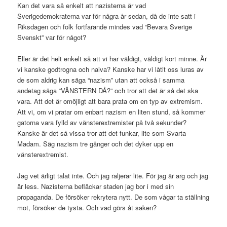
Kan det vara så enkelt att nazisterna är vad
Sverigedemokraterna var för några år sedan, då de inte satt i
Riksdagen och folk fortfarande mindes vad “Bevara Sverige
Svenskt” var för något?
Eller är det helt enkelt så att vi har väldigt, väldigt kort minne. Är
vi kanske godtrogna och naiva? Kanske har vi låtit oss luras av
de som aldrig kan säga “nazism” utan att också i samma
andetag säga “VÄNSTERN DÅ?” och tror att det är så det ska
vara. Att det är omöjligt att bara prata om en typ av extremism.
Att vi, om vi pratar om enbart nazism en liten stund, så kommer
gatorna vara fylld av vänsterextremister på två sekunder?
Kanske är det så vissa tror att det funkar, lite som Svarta
Madam. Säg nazism tre gånger och det dyker upp en
vänsterextremist.
Jag vet ärligt talat inte. Och jag raljerar lite. För jag är arg och jag
är less. Nazisterna befläckar staden jag bor i med sin
propaganda. De försöker rekrytera nytt. De som vågar ta ställning
mot, försöker de tysta. Och vad görs åt saken?