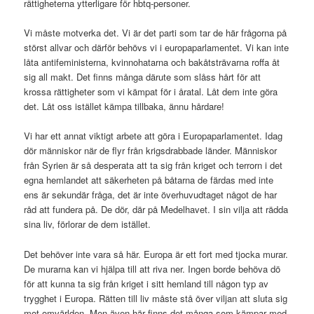
rättigheterna ytterligare för hbtq-personer.
Vi måste motverka det. Vi är det parti som tar de här frågorna på
störst allvar och därför behövs vi i europaparlamentet. Vi kan inte
låta antifeministerna, kvinnohatarna och bakåtsträvarna roffa åt
sig all makt. Det finns många därute som slåss hårt för att
krossa rättigheter som vi kämpat för i åratal. Låt dem inte göra
det. Låt oss istället kämpa tillbaka, ännu hårdare!
Vi har ett annat viktigt arbete att göra i Europaparlamentet. Idag
dör människor när de flyr från krigsdrabbade länder. Människor
från Syrien är så desperata att ta sig från kriget och terrorn i det
egna hemlandet att säkerheten på båtarna de färdas med inte
ens är sekundär fråga, det är inte överhuvudtaget något de har
råd att fundera på. De dör, där på Medelhavet. I sin vilja att rädda
sina liv, förlorar de dem istället.
Det behöver inte vara så här. Europa är ett fort med tjocka murar.
De murarna kan vi hjälpa till att riva ner. Ingen borde behöva dö
för att kunna ta sig från kriget i sitt hemland till någon typ av
trygghet i Europa. Rätten till liv måste stå över viljan att sluta sig
mot omvärlden. Men även här finns det många som kämpar med