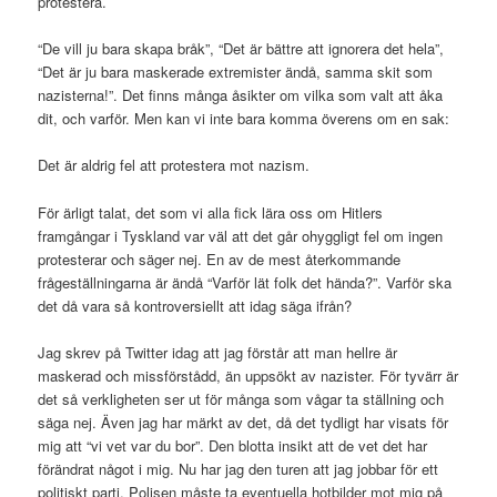
protestera.
“De vill ju bara skapa bråk”, “Det är bättre att ignorera det hela”,
“Det är ju bara maskerade extremister ändå, samma skit som
nazisterna!”. Det finns många åsikter om vilka som valt att åka
dit, och varför. Men kan vi inte bara komma överens om en sak:
Det är aldrig fel att protestera mot nazism.
För ärligt talat, det som vi alla fick lära oss om Hitlers
framgångar i Tyskland var väl att det går ohyggligt fel om ingen
protesterar och säger nej. En av de mest återkommande
frågeställningarna är ändå “Varför lät folk det hända?”. Varför ska
det då vara så kontroversiellt att idag säga ifrån?
Jag skrev på Twitter idag att jag förstår att man hellre är
maskerad och missförstådd, än uppsökt av nazister. För tyvärr är
det så verkligheten ser ut för många som vågar ta ställning och
säga nej. Även jag har märkt av det, då det tydligt har visats för
mig att “vi vet var du bor”. Den blotta insikt att de vet det har
förändrat något i mig. Nu har jag den turen att jag jobbar för ett
politiskt parti. Polisen måste ta eventuella hotbilder mot mig på