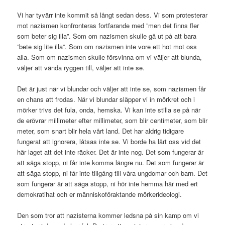
Vi har tyvärr inte kommit så långt sedan dess. Vi som protesterar
mot nazismen konfronteras fortfarande med ”men det finns fler
som beter sig illa”. Som om nazismen skulle gå ut på att bara
”bete sig lite illa”. Som om nazismen inte vore ett hot mot oss
alla. Som om nazismen skulle försvinna om vi väljer att blunda,
väljer att vända ryggen till, väljer att inte se.
Det är just när vi blundar och väljer att inte se, som nazismen får
en chans att frodas. När vi blundar släpper vi in mörkret och i
mörker trivs det fula, onda, hemska. Vi kan inte stilla se på när
de erövrar millimeter efter millimeter, som blir centimeter, som blir
meter, som snart blir hela vårt land. Det har aldrig tidigare
fungerat att ignorera, låtsas inte se. Vi borde ha lärt oss vid det
här laget att det inte räcker. Det är inte nog. Det som fungerar är
att säga stopp, ni får inte komma längre nu. Det som fungerar är
att säga stopp, ni får inte tillgång till våra ungdomar och barn. Det
som fungerar är att säga stopp, ni hör inte hemma här med ert
demokratihat och er människoföraktande mörkerideologi.
Den som tror att nazisterna kommer ledsna på sin kamp om vi