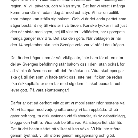
region. Vi vill påverka, och vi kan styra. Det har vi visat i många
kommuner där vi redan idag är med och styr. Vi har en politik
som många kan ställa sig bakom. Och vi är det enda partiet som
säger bestämt nej till vinster i välfärden. Kanske tycker ni att just
den där sista meningen, nej till vinster i välfärden, har upprepats
många gånger nu? Bra. Det ska den göra. När valdagen är här
den 14 september ska hela Sverige veta var vi står i den frågan.
Det är den frågan som är vår viktigaste, inte bara för att en stor
del av Sveriges befolkning står bakom oss i den, utan också för
att vi alla är överens om att det får räcka nu. Våra skattepengar
ska gå till det som vi hade tänkt oss, inte ner i fickan på redan
rika riskkapitalister som tar med sig dem till skatteparadis och
lever gott. På våra skattepengar!
Därför är det så oerhört viktigt att vi mobiliserar inför höstens val.
Att vi kämpar med varje gnutta energi vi kan uppbåda. Ut på
gator och torg, ta diskussionen vid fikabordet, skriv debattinlägg,
blogga och twittra. Visa och berätta vad Vänsterpartiet står för.
Det är det bästa sättet på vilket vi kan växa. Vi blir inte större
genom tystnad, vi blir större genom engagemang och glöd.