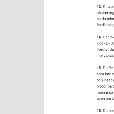
13
. Kraven
nästan arg
att du pri
än din blo
14
. Helt p
klockan 06
framför da
inte vänta.
15
. Du får
som inte e
och inser 
blogg, på 
människa so
även om du
16
. Du har