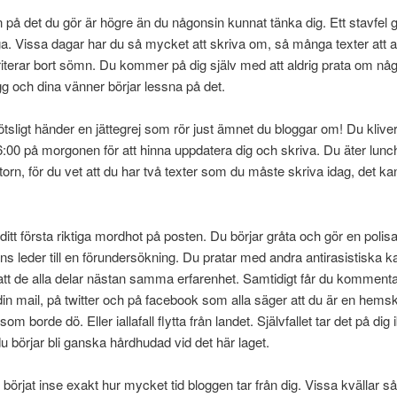
 på det du gör är högre än du någonsin kunnat tänka dig. Ett stavfel g
a. Vissa dagar har du så mycket att skriva om, så många texter att 
oriterar bort sömn. Du kommer på dig själv med att aldrig prata om nå
gg och dina vänner börjar lessna på det.
lötsligt händer en jättegrej som rör just ämnet du bloggar om! Du klive
:00 på morgonen för att hinna uppdatera dig och skriva. Du äter lun
torn, för du vet att du har två texter som du måste skriva idag, det ka
 ditt första riktiga mordhot på posten. Du börjar gråta och gör en poli
ns leder till en förundersökning. Du pratar med andra antirasistiska 
att de alla delar nästan samma erfarenhet. Samtidigt får du kommenta
din mail, på twitter och på facebook som alla säger att du är en hems
m borde dö. Eller iallafall flytta från landet. Självfallet tar det på dig 
 börjar bli ganska hårdhudad vid det här laget.
 börjat inse exakt hur mycket tid bloggen tar från dig. Vissa kvällar s