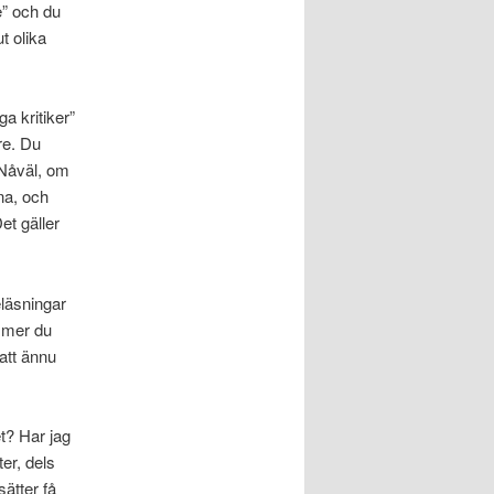
e” och du
t olika
ga kritiker”
re. Du
 Nåväl, om
na, och
et gäller
eläsningar
mmer du
att ännu
et? Har jag
er, dels
sätter få