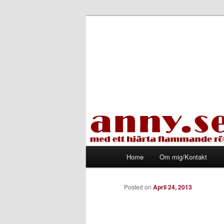
Skip
Med ett hjärta flammande rött
to
primary
Tapirhen
content
Main
Home
Om mig/Kontakt
menu
Posted on
April 24, 2013