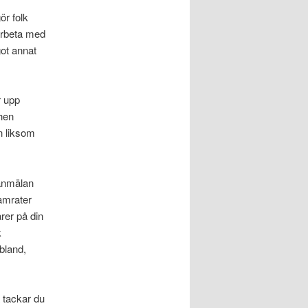
ör folk
arbeta med
got annat
r upp
chen
n liksom
sanmälan
kamrater
rer på din
k
ibland,
å tackar du