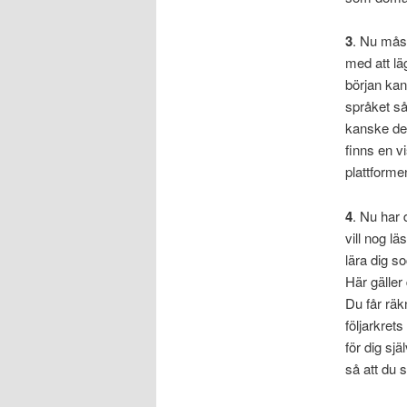
3
. Nu måst
med att lä
början kan
språket så
kanske det
finns en v
plattforme
4
. Nu har 
vill nog l
lära dig s
Här gäller
Du får räk
följarkret
för dig sj
så att du 