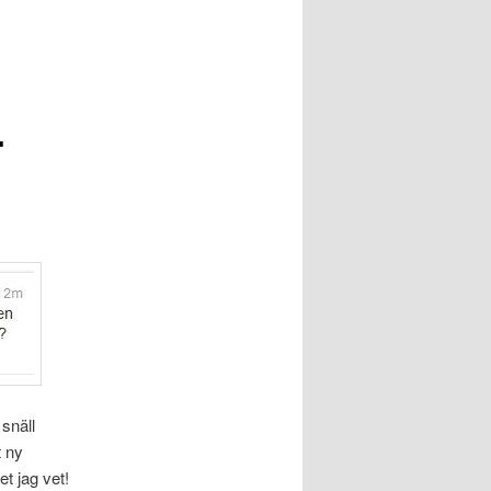
-
 snäll
t ny
et jag vet!