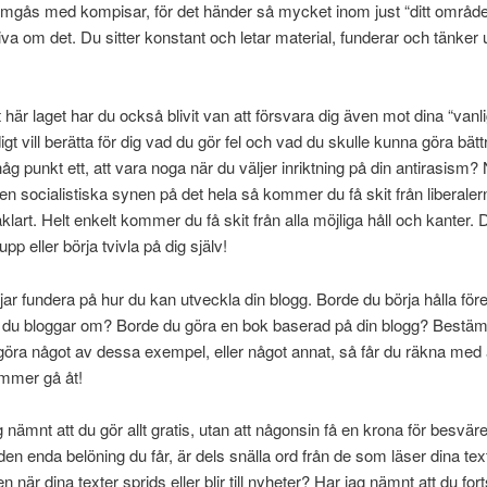
tt umgås med kompisar, för det händer så mycket inom just “ditt områd
va om det. Du sitter konstant och letar material, funderar och tänker u
t här laget har du också blivit van att försvara dig även mot dina “vanli
gt vill berätta för dig vad du gör fel och vad du skulle kunna göra bätt
g punkt ett, att vara noga när du väljer inriktning på din antirasism?
en socialistiska synen på det hela så kommer du få skit från liberaler
klart. Helt enkelt kommer du få skit från alla möjliga håll och kanter. D
 upp eller börja tvivla på dig själv!
jar fundera på hur du kan utveckla din blogg. Borde du börja hålla för
du bloggar om? Borde du göra en bok baserad på din blogg? Bestä
t göra något av dessa exempel, eller något annat, så får du räkna med 
ommer gå åt!
g nämnt att du gör allt gratis, utan att någonsin få en krona för besvär
den enda belöning du får, är dels snälla ord från de som läser dina text
n när dina texter sprids eller blir till nyheter? Har jag nämnt att du fort