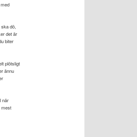
st med
u ska dö,
er det är
u biter
t plötsligt
ner ännu
er
l när
e mest