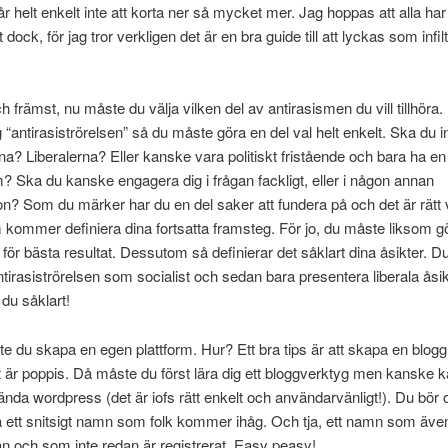
r helt enkelt inte att korta ner så mycket mer. Jag hoppas att alla ha
t dock, för jag tror verkligen det är en bra guide till att lyckas som infi
ch främst, nu måste du välja vilken del av antirasismen du vill tillhöra.
g “antirasiströrelsen” så du måste göra en del val helt enkelt. Ska du in
rna? Liberalerna? Eller kanske vara politiskt fristående och bara ha e
m? Ska du kanske engagera dig i frågan fackligt, eller i någon annan
on? Som du märker har du en del saker att fundera på och det är rätt 
kommer definiera dina fortsatta framsteg. För jo, du måste liksom gö
 för bästa resultat. Dessutom så definierar det såklart dina åsikter. D
antirasiströrelsen som socialist och sedan bara presentera liberala åsik
 du såklart!
e du skapa en egen plattform. Hur? Ett bra tips är att skapa en blogg,
et är poppis. Då måste du först lära dig ett bloggverktyg men kanske 
nda wordpress (det är iofs rätt enkelt och användarvänligt!). Du bör
ett snitsigt namn som folk kommer ihåg. Och tja, ett namn som äve
 och som inte redan är registrerat. Easy peasy!