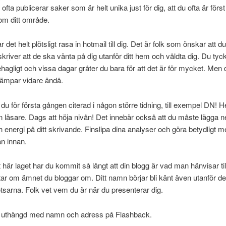
ofta publicerar saker som är helt unika just för dig, att du ofta är för
om ditt område.
r det helt plötsligt rasa in hotmail till dig. Det är folk som önskar att d
skriver att de ska vänta på dig utanför ditt hem och våldta dig. Du tyck
ehagligt och vissa dagar gråter du bara för att det är för mycket. Men d
kämpar vidare ändå.
r du för första gången citerad i någon större tidning, till exempel DN! Hel
in läsare. Dags att höja nivån! Det innebär också att du måste lägga 
h energi på ditt skrivande. Finslipa dina analyser och göra betydligt m
n innan.
t här laget har du kommit så långt att din blogg är vad man hänvisar til
ar om ämnet du bloggar om. Ditt namn börjar bli känt även utanför d
etsarna. Folk vet vem du är när du presenterar dig.
ir uthängd med namn och adress på Flashback.