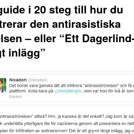
uide i 20 steg till hur du
ltrerar den antirasistiska
lsen – eller “Ett Dagerlind
t inlägg”
 “antirasiströrelsen” alltså? Hm, ja kanske är det enkelt? Jag som är så
k underlätta ytterligare lite för nazisterna genom att presentera en hel
plan för infiltration av antirasismen! Det är ett grymt långt inlägg, jag v