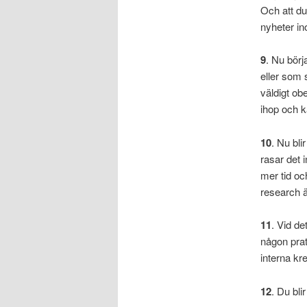
Och att du 
nyheter in
9
. Nu börja
eller som 
väldigt ob
ihop och 
10
. Nu bli
rasar det 
mer tid oc
research ä
11
. Vid de
någon prat
interna kr
12
. Du bl