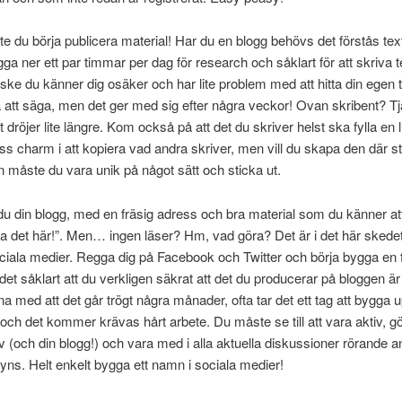
e du börja publicera material! Har du en blogg behövs det förstås te
gga ner ett par timmar per dag för research och såklart för att skriva t
ske du känner dig osäker och har lite problem med att hitta din egen t
 att säga, men det ger med sig efter några veckor! Ovan skribent? Tj
 dröjer lite längre. Kom också på att det du skriver helst ska fylla en 
iss charm i att kopiera vad andra skriver, men vill du skapa den där s
n måste du vara unik på något sätt och sticka ut.
du din blogg, med en fräsig adress och bra material som du känner att 
äsa det här!”. Men… ingen läser? Hm, vad göra? Det är i det här sked
ociala medier. Regga dig på Facebook och Twitter och börja bygga en f
 det såklart att du verkligen säkrat att det du producerar på bloggen är
na med att det går trögt några månader, ofta tar det ett tag att bygga 
s och det kommer krävas hårt arbete. Du måste se till att vara aktiv, 
älv (och din blogg!) och vara med i alla aktuella diskussioner rörande a
syns. Helt enkelt bygga ett namn i sociala medier!