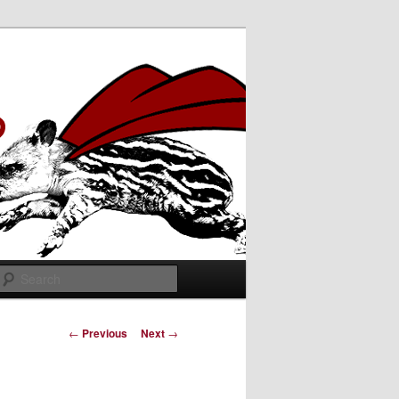
Search
Post
←
Previous
Next
→
navigation