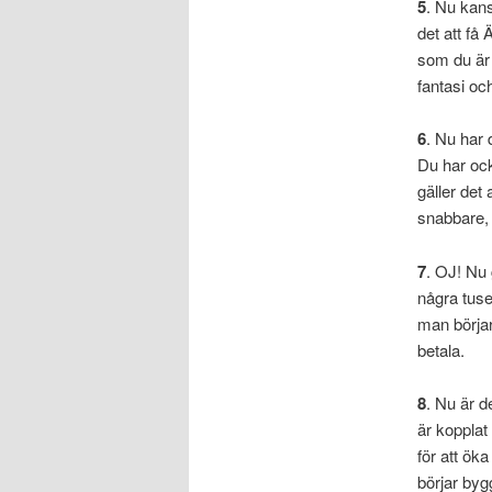
5
. Nu kans
det att f
som du är 
fantasi oc
6
. Nu har 
Du har ocks
gäller det 
snabbare,
7
. OJ! Nu
några tuse
man börjar
betala.
8
. Nu är d
är kopplat 
för att öka
börjar bygg