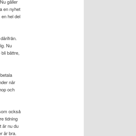
Nu gäller
a en nyhet
 en hel del
därifrån.
dig. Nu
bli bättre,
betala
nder när
ihop och
e som också
re tidning
t är nu du
er är bra.