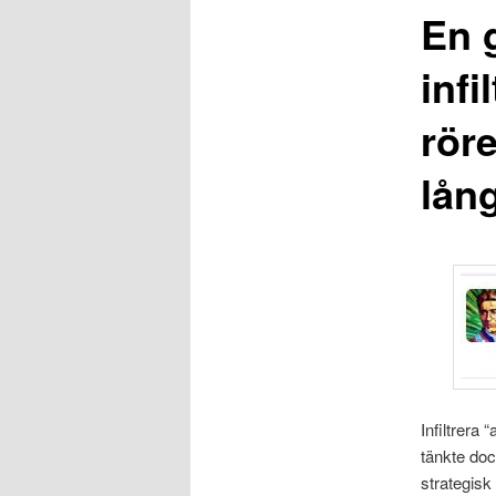
En g
infi
röre
lång
Infiltrera
tänkte doc
strategisk 