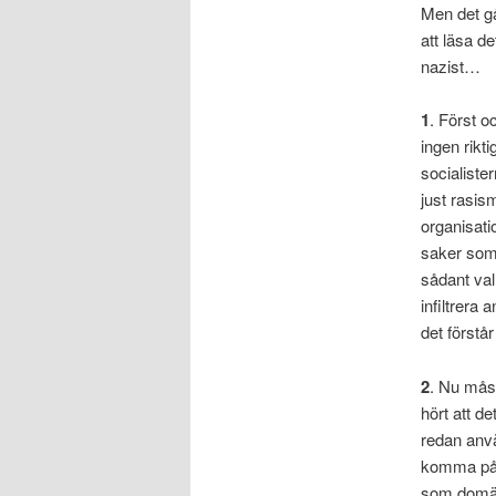
Men det gå
att läsa de
nazist…
1
. Först o
ingen rikti
socialiste
just rasis
organisati
saker som 
sådant val
infiltrera 
det förstår
2
. Nu måst
hört att d
redan anvä
komma på 
som domän