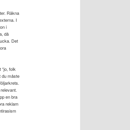
xter. Räkna
externa. I
on i
a, då
lucka. Det
tora
“jo, folk
et du måste
öljarkrets.
 relevant.
upp en bra
göra reklam
ntirasism