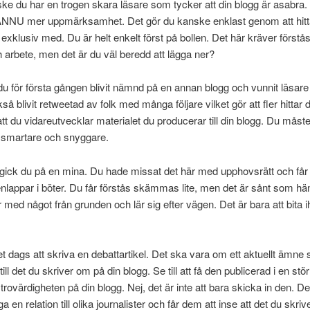
ke du har en trogen skara läsare som tycker att din blogg är asabra. 
å ÄNNU mer uppmärksamhet. Det gör du kanske enklast genom att hitt
exklusiv med. Du är helt enkelt först på bollen. Det här kräver förstås
h arbete, men det är du väl beredd att lägga ner?
du för första gången blivit nämnd på en annan blogg och vunnit läsare 
å blivit retweetad av folk med många följare vilket gör att fler hittar 
att du vidareutvecklar materialet du producerar till din blogg. Du måste 
 smartare och snyggare.
 gick du på en mina. Du hade missat det här med upphovsrätt och får 
nlappar i böter. Du får förstås skämmas lite, men det är sånt som hä
 med något från grunden och lär sig efter vägen. Det är bara att bita 
et dags att skriva en debattartikel. Det ska vara om ett aktuellt ämn
till det du skriver om på din blogg. Se till att få den publicerad i en stör
 trovärdigheten på din blogg. Nej, det är inte att bara skicka in den. De
a en relation till olika journalister och får dem att inse att det du skriv