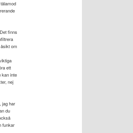
r tålamod
ltrerande
 Det finns
filtrera
n åsikt om
viktiga
ra ett
u kan inte
ter, nej
 jag har
kan du
 också
n funkar