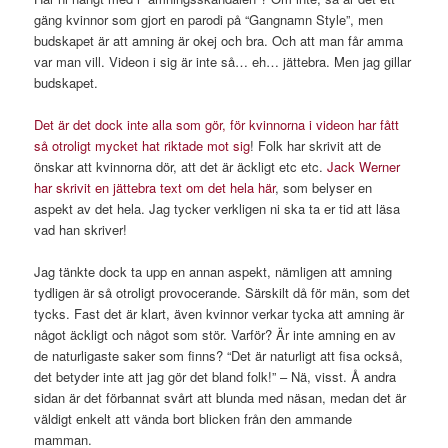
gäng kvinnor som gjort en parodi på “Gangnamn Style”, men
budskapet är att amning är okej och bra. Och att man får amma
var man vill. Videon i sig är inte så… eh… jättebra. Men jag gillar
budskapet.
Det är det dock inte alla som gör, för kvinnorna i videon har fått
så otroligt mycket hat riktade mot sig
! Folk har skrivit att de
önskar att kvinnorna dör, att det är äckligt etc etc.
Jack Werner
har skrivit en jättebra text om det hela här
, som belyser en
aspekt av det hela. Jag tycker verkligen ni ska ta er tid att läsa
vad han skriver!
Jag tänkte dock ta upp en annan aspekt, nämligen att amning
tydligen är så otroligt provocerande. Särskilt då för män, som det
tycks. Fast det är klart, även kvinnor verkar tycka att amning är
något äckligt och något som stör. Varför? Är inte amning en av
de naturligaste saker som finns? “Det är naturligt att fisa också,
det betyder inte att jag gör det bland folk!” – Nä, visst. Å andra
sidan är det förbannat svårt att blunda med näsan, medan det är
väldigt enkelt att vända bort blicken från den ammande
mamman.