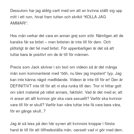
Dessutom har jag aldrig varit med om att en kvinna ställt sig upp
mitt i ett rum, hivat fram tutten och skrikit “KOLLA JAG
AMMAR!”.
Hos män verkar det vara en annan grej som stör. Nämligen att de
kanske får se bröst – men brösten är inte till för dem. Och
plötsligt är det fel med bröst. För uppenbarligen är det så att
tuttar bara är positivt om de är till för männen.
Precis som Jack skriver i sin text om videon så är det många
män som kommenterat med “ööh, nu blev jag impotent” typ. Jag
kan inte känna något medlidande. Videon är inte till för er! Den är
DEFINITIVT inte till för att ni ska runka till den. Tror ni hittar gott
om sånt material på nätet annars, faktiskt. Vad är det med er, att
ni anser att allt kvinnor gör ska vara sexuellt? Varför ska kvinnor
vara till för er skull? Varför kan våra tuttar inte få vara bara våra,
för en gångs skull..?
Jag är så less på den här synen att kvinnors kroppar i första
hand är till för att tillfredsställa män, oavsett vad vi gör med dem.