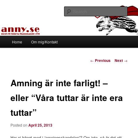
Skip
Med ett hjärta flammande rött
to
Sear
primary
content
Tapirhen
Main
Home
Om mig/Kontakt
menu
Post
←
Previous
Next
→
navigation
Amning är inte farligt! –
eller “Våra tuttar är inte era
tuttar”
Posted on
April 25, 2013
Har ni hängt med i “amningsskandalen”? Om inte, så är det ett