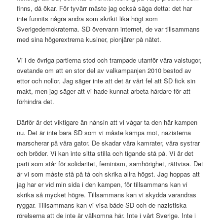
finns, då ökar. För tyvärr måste jag också säga detta: det har
inte funnits några andra som skrikit lika högt som
Sverigedemokraterna. SD övervann internet, de var tillsammans
med sina högerextrema kusiner, pionjärer på nätet.
Vi i de övriga partierna stod och trampade utanför våra valstugor,
ovetande om att en stor del av valkampanjen 2010 bestod av
ettor och nollor. Jag säger inte att det är vårt fel att SD fick sin
makt, men jag säger att vi hade kunnat arbeta hårdare för att
förhindra det.
Därför är det viktigare än nånsin att vi vågar ta den här kampen
nu. Det är inte bara SD som vi måste kämpa mot, nazisterna
marscherar på våra gator. De skadar våra kamrater, våra systrar
och bröder. Vi kan inte sitta stilla och tigande stå på. Vi är det
parti som står för solidaritet, feminism, samhörighet, rättvisa. Det
är vi som måste stå på tå och skrika allra högst. Jag hoppas att
jag har er vid min sida i den kampen, för tillsammans kan vi
skrika så mycket högre. Tillsammans kan vi skydda varandras
ryggar. Tillsammans kan vi visa både SD och de nazistiska
rörelserna att de inte är välkomna här. Inte i vårt Sverige. Inte i