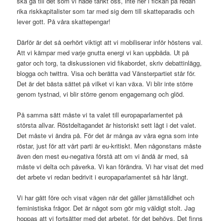
ska gå till det som vi hade tänkt oss, inte ner i fickan på redan
rika riskkapitalister som tar med sig dem till skatteparadis och
lever gott. På våra skattepengar!
Därför är det så oerhört viktigt att vi mobiliserar inför höstens val.
Att vi kämpar med varje gnutta energi vi kan uppbåda. Ut på
gator och torg, ta diskussionen vid fikabordet, skriv debattinlägg,
blogga och twittra. Visa och berätta vad Vänsterpartiet står för.
Det är det bästa sättet på vilket vi kan växa. Vi blir inte större
genom tystnad, vi blir större genom engagemang och glöd.
På samma sätt måste vi ta valet till europaparlamentet på
största allvar. Röstdeltagandet är historiskt sett lågt i det valet.
Det måste vi ändra på. För det är många av våra egna som inte
röstar, just för att vårt parti är eu-kritiskt. Men någonstans måste
även den mest eu-negativa förstå att om vi ändå är med, så
måste vi delta och påverka. Vi kan förändra. Vi har visat det med
det arbete vi redan bedrivit i europaparlamentet så här långt.
Vi har gått före och visat vägen när det gäller jämställdhet och
feministiska frågor. Det är något som gör mig väldigt stolt. Jag
hoppas att vi fortsätter med det arbetet, för det behövs. Det finns