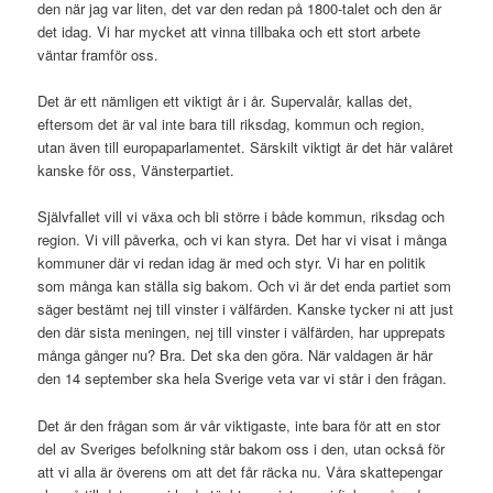
den när jag var liten, det var den redan på 1800-talet och den är
det idag. Vi har mycket att vinna tillbaka och ett stort arbete
väntar framför oss.
Det är ett nämligen ett viktigt år i år. Supervalår, kallas det,
eftersom det är val inte bara till riksdag, kommun och region,
utan även till europaparlamentet. Särskilt viktigt är det här valåret
kanske för oss, Vänsterpartiet.
Självfallet vill vi växa och bli större i både kommun, riksdag och
region. Vi vill påverka, och vi kan styra. Det har vi visat i många
kommuner där vi redan idag är med och styr. Vi har en politik
som många kan ställa sig bakom. Och vi är det enda partiet som
säger bestämt nej till vinster i välfärden. Kanske tycker ni att just
den där sista meningen, nej till vinster i välfärden, har upprepats
många gånger nu? Bra. Det ska den göra. När valdagen är här
den 14 september ska hela Sverige veta var vi står i den frågan.
Det är den frågan som är vår viktigaste, inte bara för att en stor
del av Sveriges befolkning står bakom oss i den, utan också för
att vi alla är överens om att det får räcka nu. Våra skattepengar