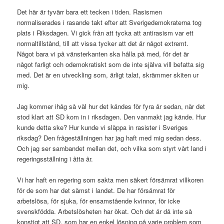
Det här är tyvärr bara ett tecken i tiden. Rasismen
normaliserades i rasande takt efter att Sverigedemokraterna tog
plats i Riksdagen. Vi gick från att tycka att antirasism var ett
normaltillstånd, till att vissa tycker att det är något extremt.
Något bara vi på vänsterkanten ska hålla på med, för det är
något farligt och odemokratiskt som de inte själva vill befatta sig
med. Det är en utveckling som, ärligt talat, skrämmer skiten ur
mig.
Jag kommer ihåg så väl hur det kändes för fyra år sedan, när det
stod klart att SD kom in i riksdagen. Den vanmakt jag kände. Hur
kunde detta ske? Hur kunde vi släppa in rasister i Sveriges
riksdag? Den frågeställningen har jag haft med mig sedan dess.
Och jag ser sambandet mellan det, och vilka som styrt vårt land i
regeringsställning i åtta år.
Vi har haft en regering som sakta men säkert försämrat villkoren
för de som har det sämst i landet. De har försämrat för
arbetslösa, för sjuka, för ensamstående kvinnor, för icke
svenskfödda. Arbetslösheten har ökat. Och det är då inte så
konstigt att SD, som har en enkel lösning på varje problem som