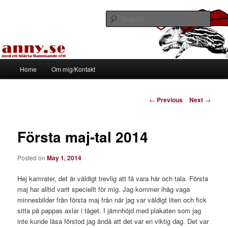
Skip
Med ett hjärta flammande rött
to
Sear
primary
content
Tapirhen
Main
Home
Om mig/Kontakt
menu
Post
←
Previous
Next
→
navigation
Första maj-tal 2014
Posted on
May 1, 2014
Hej kamrater, det är väldigt trevlig att få vara här och tala. Första
maj har alltid varit speciellt för mig. Jag kommer ihåg vaga
minnesbilder från första maj från när jag var väldigt liten och fick
sitta på pappas axlar i tåget. I jämnhöjd med plakaten som jag
inte kunde läsa förstod jag ändå att det var en viktig dag. Det var