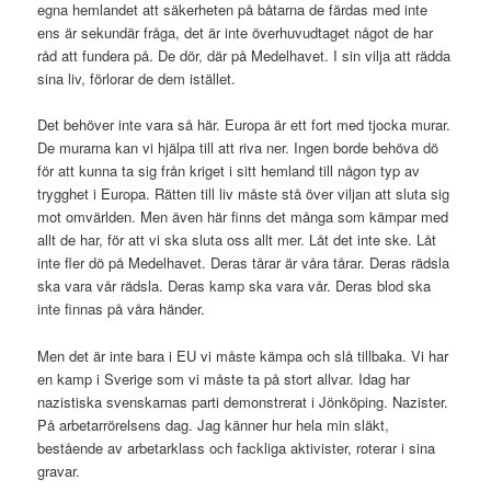
egna hemlandet att säkerheten på båtarna de färdas med inte
ens är sekundär fråga, det är inte överhuvudtaget något de har
råd att fundera på. De dör, där på Medelhavet. I sin vilja att rädda
sina liv, förlorar de dem istället.
Det behöver inte vara så här. Europa är ett fort med tjocka murar.
De murarna kan vi hjälpa till att riva ner. Ingen borde behöva dö
för att kunna ta sig från kriget i sitt hemland till någon typ av
trygghet i Europa. Rätten till liv måste stå över viljan att sluta sig
mot omvärlden. Men även här finns det många som kämpar med
allt de har, för att vi ska sluta oss allt mer. Låt det inte ske. Låt
inte fler dö på Medelhavet. Deras tårar är våra tårar. Deras rädsla
ska vara vår rädsla. Deras kamp ska vara vår. Deras blod ska
inte finnas på våra händer.
Men det är inte bara i EU vi måste kämpa och slå tillbaka. Vi har
en kamp i Sverige som vi måste ta på stort allvar. Idag har
nazistiska svenskarnas parti demonstrerat i Jönköping. Nazister.
På arbetarrörelsens dag. Jag känner hur hela min släkt,
bestående av arbetarklass och fackliga aktivister, roterar i sina
gravar.