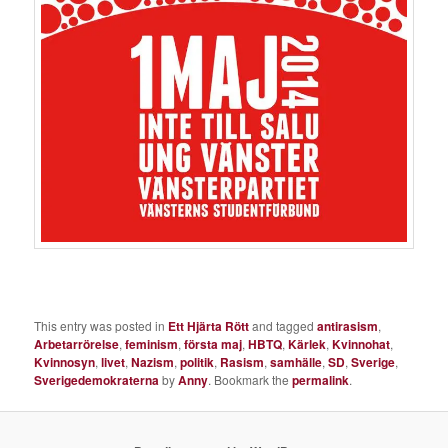
This entry was posted in
Ett Hjärta Rött
and tagged
antirasism
,
Arbetarrörelse
,
feminism
,
första maj
,
HBTQ
,
Kärlek
,
Kvinnohat
,
Kvinnosyn
,
livet
,
Nazism
,
politik
,
Rasism
,
samhälle
,
SD
,
Sverige
,
Sverigedemokraterna
by
Anny
. Bookmark the
permalink
.