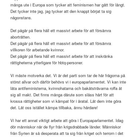
många ute i Europa som tycker att feminismen har gått för långt.
Det tycker inte jag, jag tycker att den knappt börjat ta sig
någonstans.
Det pågår på flera håll ett massivt arbete för att försämra
aborträtten.
Det pågår på flera håll ett massivt arbete för att försämra
villkoren för arbetande kvinnor.
Det pågår på flera håll ett massivt arbete för att inskränka
rättigheterna ytterligare för hbtq-personer.
Vi måste motverka det. Vi är det parti som tar de här frågorna på
störst allvar och därför behövs vi i europaparlamentet. Vi kan inte
låta antifeministerna, kvinnohatarna och bakåtsträvarna roffa åt
sig all makt. Det finns många därute som slåss hårt för att
krossa rättigheter som vi kämpat för i åratal. Låt dem inte göra
det. Låt oss istället kämpa tillbaka, ännu hårdare!
Vi har ett annat viktigt arbete att göra i Europaparlamentet. Idag
dör människor när de flyr från krigsdrabbade länder. Människor
från Syrien är så desperata att ta sig från kriget och terrorn i det