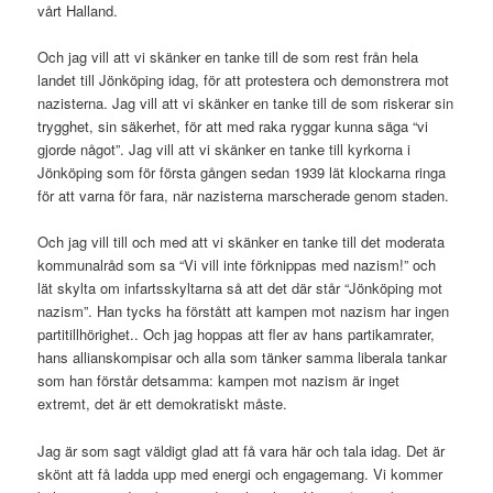
vårt Halland.
Och jag vill att vi skänker en tanke till de som rest från hela
landet till Jönköping idag, för att protestera och demonstrera mot
nazisterna. Jag vill att vi skänker en tanke till de som riskerar sin
trygghet, sin säkerhet, för att med raka ryggar kunna säga “vi
gjorde något”. Jag vill att vi skänker en tanke till kyrkorna i
Jönköping som för första gången sedan 1939 lät klockarna ringa
för att varna för fara, när nazisterna marscherade genom staden.
Och jag vill till och med att vi skänker en tanke till det moderata
kommunalråd som sa “Vi vill inte förknippas med nazism!” och
lät skylta om infartsskyltarna så att det där står “Jönköping mot
nazism”. Han tycks ha förstått att kampen mot nazism har ingen
partitillhörighet.. Och jag hoppas att fler av hans partikamrater,
hans allianskompisar och alla som tänker samma liberala tankar
som han förstår detsamma: kampen mot nazism är inget
extremt, det är ett demokratiskt måste.
Jag är som sagt väldigt glad att få vara här och tala idag. Det är
skönt att få ladda upp med energi och engagemang. Vi kommer