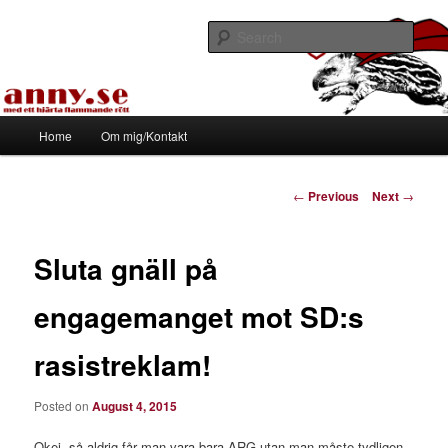
Skip
Med ett hjärta flammande rött
to
Sear
primary
content
Tapirhen
Main
Home
Om mig/Kontakt
menu
Post
←
Previous
Next
→
navigation
Sluta gnäll på
engagemanget mot SD:s
rasistreklam!
Posted on
August 4, 2015
Okej, så aldrig får man vara bara ARG utan man måste tydligen