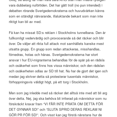
vara dubbelarg nuförtiden. Det har gått troll (no pun intended) i
debatten rörande Sverigedemokraterna och huvudvärken känns
som en ständigt närvarande, illaluktande bekant som man inte
riktigt kan bli av med.
Få kan ha missat SD:s reklam i Stockholms tunnelbana. Den är
fullkomligt vedervärdig och provocerande så det räcker och blir
över. De väljer att rikta full attack mot samhällets kanske mest
utsatta grupp. En grupp som redan attackeras, misshandlas,
förnedras, hotas och hånas. Sverigedemokraterna har stort
ansvar i hur EU-migranterna behandlas för de spär på en rädsla
och osäkerhet som finns hos vissa människor, och den rädslan
och osäkerheten odlas av SD till hat. Nu har de gjort det igen och
medan jag skriver detta så protesterar tusentals människor,
förhoppningsvis väldigt högt, på ett torg i Stockholm.
Men som jag inledde med så räcker det alltså inte med att bli arg
över detta. Nej, jag ska behöva bli irriterad på människor som nu
förskräckt kraxar fram “VI FÅR INTE PRATA OM DETTA FÖR
DET GYNNAR SD!” och “SLUTA SPRID DERAS REKLAM NI
GÖR PR FÖR SD!”. Och visst kan jag förstå nånstans hur de