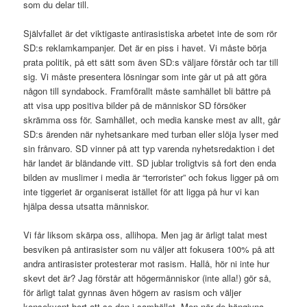
som du delar till.
Självfallet är det viktigaste antirasistiska arbetet inte de som rör
SD:s reklamkampanjer. Det är en piss i havet. Vi måste börja
prata politik, på ett sätt som även SD:s väljare förstår och tar till
sig. Vi måste presentera lösningar som inte går ut på att göra
någon till syndabock. Framförallt måste samhället bli bättre på
att visa upp positiva bilder på de människor SD försöker
skrämma oss för. Samhället, och media kanske mest av allt, går
SD:s ärenden när nyhetsankare med turban eller slöja lyser med
sin frånvaro. SD vinner på att typ varenda nyhetsredaktion i det
här landet är bländande vitt. SD jublar troligtvis så fort den enda
bilden av muslimer i media är “terrorister” och fokus ligger på om
inte tiggeriet är organiserat istället för att ligga på hur vi kan
hjälpa dessa utsatta människor.
Vi får liksom skärpa oss, allihopa. Men jag är ärligt talat mest
besviken på antirasister som nu väljer att fokusera 100% på att
andra antirasister protesterar mot rasism. Hallå, hör ni inte hur
skevt det är? Jag förstår att högermänniskor (inte alla!) gör så,
för ärligt talat gynnas även högern av rasism och väljer
konsekvent bort att se den i samhället. Men när de hängivna