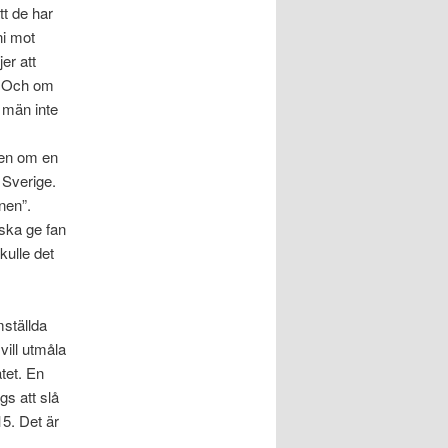
tt de har
ni mot
er att
a. Och om
e män inte
ten om en
 Sverige.
nen”.
 ska ge fan
kulle det
mställda
vill utmåla
tet. En
gs att slå
15. Det är