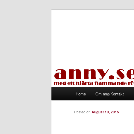
Skip
Med ett hjärta flammande rött
to
primary
Tapirhen
content
Main
Home
Om mig/Kontakt
menu
Posted on
August 10, 2015