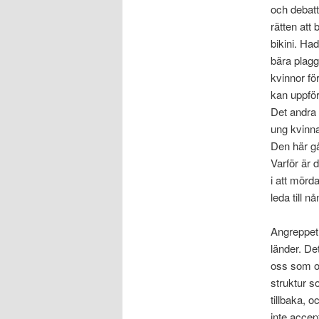
och debattö
rätten att
bikini. Had
bära plagg
kvinnor fö
kan uppför
Det andra 
ung kvinna
Den här gå
Varför är d
i att mörd
leda till 
Angreppet 
länder. Det
oss som of
struktur s
tillbaka, o
inte accep