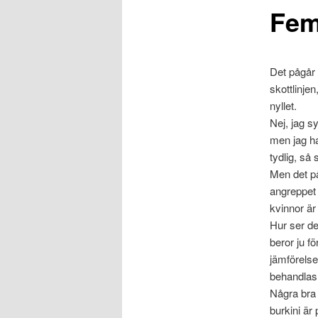
Fem
Det pågår 
skottlinjen
nyllet.
Nej, jag s
men jag ha
tydlig, så 
Men det på
angreppet 
kvinnor är
Hur ser det
beror ju f
jämförelse
behandlas
Några bra 
burkini är 