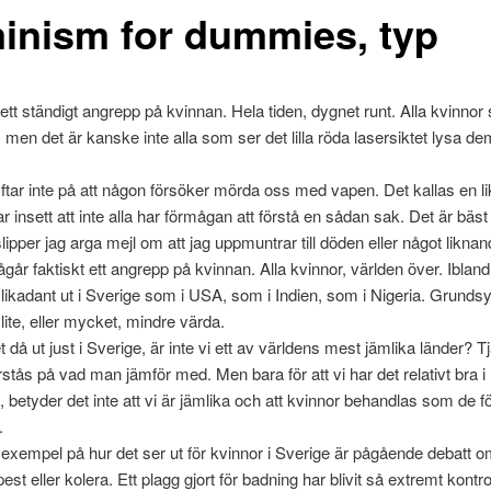
inism for dummies, typ
ett ständigt angrepp på kvinnan. Hela tiden, dygnet runt. Alla kvinnor s
, men det är kanske inte alla som ser det lilla röda lasersiktet lysa dem
yftar inte på att någon försöker mörda oss med vapen. Det kallas en li
r insett att inte alla har förmågan att förstå en sådan sak. Det är bäst
slipper jag arga mejl om att jag uppmuntrar till döden eller något likna
går faktiskt ett angrepp på kvinnan. Alla kvinnor, världen över. Ibland
likadant ut i Sverige som i USA, som i Indien, som i Nigeria. Grundsy
 lite, eller mycket, mindre värda.
 då ut just i Sverige, är inte vi ett av världens mest jämlika länder? Tja
örstås på vad man jämför med. Men bara för att vi har det relativt bra i
, betyder det inte att vi är jämlika och att kvinnor behandlas som de fö
.
exempel på hur det ser ut för kvinnor i Sverige är pågående debatt 
pest eller kolera. Ett plagg gjort för badning har blivit så extremt kontro