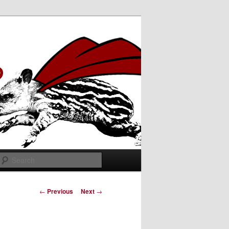
Search
Post
←
Previous
Next
→
navigation