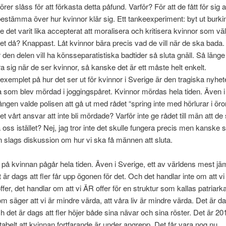
rer slåss för att förkasta detta påfund. Varför? För att de fått för sig a
 bestämma över hur kvinnor klär sig. Ett tankeexperiment: byt ut burki
e det varit lika accepterat att moralisera och kritisera kvinnor som välj
et då? Knappast. Låt kvinnor bära precis vad de vill när de ska bad
r den delen vill ha könsseparatistiska badtider så sluta gnäll. Så läng
a sig när de ser kvinnor, så kanske det är ett måste helt enkelt.
exemplet på hur det ser ut för kvinnor i Sverige är den tragiska nyhe
 som blev mördad i joggingspåret. Kvinnor mördas hela tiden. Även i
ngen valde polisen att gå ut med rådet “spring inte med hörlurar i öro
et vårt ansvar att inte bli mördade? Varför inte ge rådet till män att de
a oss istället? Nej, jag tror inte det skulle fungera precis men kanske s
nån slags diskussion om hur vi ska få männen att sluta.
på kvinnan pågår hela tiden. Även i Sverige, ett av världens mest jä
 är dags att fler får upp ögonen för det. Och det handlar inte om att vi 
fer, det handlar om att vi ÄR offer för en struktur som kallas patriarka
om säger att vi är mindre värda, att våra liv är mindre värda. Det är da
ch det är dags att fler höjer både sina nävar och sina röster. Det är 20
tabelt att kvinnan fortfarande är under angrepp. Det får vara nog nu.