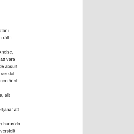
tår i
 rätt i
knelse,
 att vara
nde absurt.
 ser det
nen är att
, allt
rtjänar att
om huruvida
versiellt