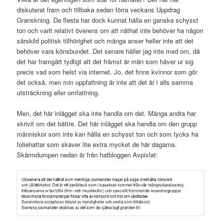
diskuterat fram och tillbaka sedan förra veckans Uppdrag
Granskning. De flesta har dock kunnat hålla en ganska schysst
ton och varit relativt överens om att näthat inte behöver ha någon
särskild politisk tillhörighet och många anser heller inte att det
behöver vara könsbundet. Det senare håller jag inte med om, då
det har framgått tydligt att det främst är män som häver ur sig
precis vad som helst via internet. Jo, det finns kvinnor som gör
det också, men min uppfattning är inte att det är i alls samma
utsträckning eller omfattning.
Men, det här inlägget ska inte handla om det. Många andra har
skrivit om det bättre. Det här inlägget ska handla om den grupp
människor som inte kan hålla en schysst ton och som tycks ha
foliehattar som skaver lite extra mycket de här dagarna.
Skärmdumpen nedan är från hatbloggen Avpixlat: