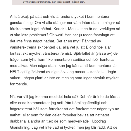
Alltså okej, på sätt och vis är andra stycket i kommentaren
ganska rimlig. Om vi alla stänger ner våra internetanslutningar så
förekommer inget näthat. Korrekt. Men… men är det verkligen så
vi ska lösa problemet? Oh wait! Hen har ju redan fastslagit att
det inte finns något näthat. Det är en myt! Påhittad av
vänsterextrema skribenter! Ja, alla vet ju att Blondinbella är
fantastiskt mycket vänsterextremist. Självfallet är (vissa av) de
frågor som lyfts fram i kommentaren seriösa och bör hanteras
med allvar. Men någonstans kan jag känna att kommentaren är
HELT ogiltigförklarad av sig själv. Jag menar… seriöst… “ingår
säkert i någon plan” är inte en mening som inger särskilt mycket
förtroende.
Nå, var vill jag komma med det hela då? Det här är inte de första
eller enda kommentarer jag sett från främlingsfientligt och
högerextremt håll som förnekar att det förekommer någon typ av
näthat, eller som för den delen försöker bevisa att näthatet
drabbar alla andra än t.ex de som medverkade i Uppdrag
Granskning. Jag vet inte vad ni tycker, men jag blir rädd. Att de