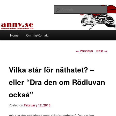
Skip
Med ett hjärta flammande rött
to
Sear
primary
content
Tapirhen
Main
Home
Om mig/Kontakt
menu
Post
←
Previous
Next
→
navigation
Vilka står för näthatet? –
eller “Dra den om Rödluvan
också”
Posted on
February 12, 2013
Vilka är det egentligen som står för näthatet? Det här har