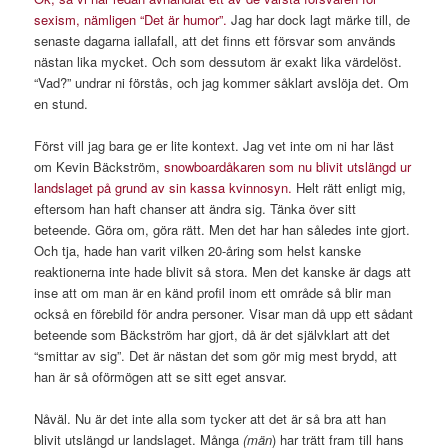
sexism, nämligen “Det är humor”.
Jag har dock lagt märke till, de
senaste dagarna iallafall, att det finns ett försvar som används
nästan lika mycket. Och som dessutom är exakt lika värdelöst.
“Vad?” undrar ni förstås, och jag kommer såklart avslöja det. Om
en stund.
Först vill jag bara ge er lite kontext. Jag vet inte om ni har läst
om Kevin Bäckström,
snowboardåkaren som nu blivit utslängd ur
landslaget på grund av sin kassa kvinnosyn.
Helt rätt enligt mig,
eftersom han haft chanser att ändra sig. Tänka över sitt
beteende. Göra om, göra rätt. Men det har han således inte gjort.
Och tja, hade han varit vilken 20-åring som helst kanske
reaktionerna inte hade blivit så stora. Men det kanske är dags att
inse att om man är en känd profil inom ett område så blir man
också en förebild för andra personer. Visar man då upp ett sådant
beteende som Bäckström har gjort, då är det självklart att det
“smittar av sig”. Det är nästan det som gör mig mest brydd, att
han är så oförmögen att se sitt eget ansvar.
Nåväl. Nu är det inte alla som tycker att det är så bra att han
blivit utslängd ur landslaget. Många
(män
) har trätt fram till hans