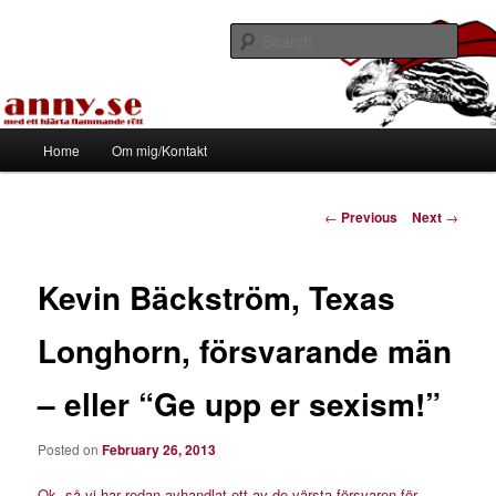
Skip
Med ett hjärta flammande rött
to
Sear
primary
content
Tapirhen
Main
Home
Om mig/Kontakt
menu
Post
←
Previous
Next
→
navigation
Kevin Bäckström, Texas
Longhorn, försvarande män
– eller “Ge upp er sexism!”
Posted on
February 26, 2013
Ok, så vi har redan avhandlat ett av de värsta försvaren för