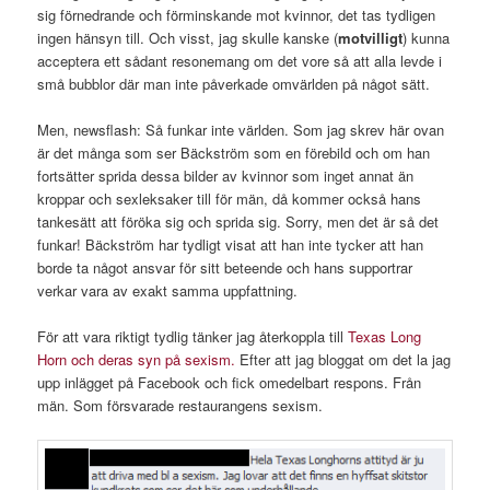
sig förnedrande och förminskande mot kvinnor, det tas tydligen
ingen hänsyn till. Och visst, jag skulle kanske (
motvilligt
) kunna
acceptera ett sådant resonemang om det vore så att alla levde i
små bubblor där man inte påverkade omvärlden på något sätt.
Men, newsflash: Så funkar inte världen. Som jag skrev här ovan
är det många som ser Bäckström som en förebild och om han
fortsätter sprida dessa bilder av kvinnor som inget annat än
kroppar och sexleksaker till för män, då kommer också hans
tankesätt att föröka sig och sprida sig. Sorry, men det är så det
funkar! Bäckström har tydligt visat att han inte tycker att han
borde ta något ansvar för sitt beteende och hans supportrar
verkar vara av exakt samma uppfattning.
För att vara riktigt tydlig tänker jag återkoppla till
Texas Long
Horn och deras syn på sexism.
Efter att jag bloggat om det la jag
upp inlägget på Facebook och fick omedelbart respons. Från
män. Som försvarade restaurangens sexism.