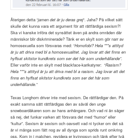
Återigen detta “
jamen det är ju deras grej
“. Jaha? På vilket sätt
skulle det kunna vara ett argument för att rättfärdiga sexism?!
Ska vi kanske införa det synsättet även på andra områden där
människor blir diskriminerade? Tänk er en skylt som gör narr av
homosexuella som försvaras med: “
Homofobi? Hela ***s attityd
är ju att driva med bl a homosexualitet. Jag lovar att det finns en
hyffsat skitstor kundkrets som ser det här som underhållande”
.
Eller varför inte en skylt med blackface-karikatyrer: “
Rasism?
Hela ***s attityd är ju att driva med bl a rasism. Jag lovar att det
finns en hyffsat skitstor kundkrets som ser det här som
underhållande.
”
Texas Longhorn driver inte med sexism. De rättfärdigar den. På
exakt samma sätt rättfärdigas den av såväl den unge
snowboardåkaren som av hans anhängare. Och vad ni än säger
så nej, det funkar varken att försvara det med “humor” eller
“kultur”. Sexism är sexism och oavsett vad ni tycker om det så
är vi många som fått nog av all dynga som sprids runt omkring
oss. Kom in i matchen, revidera er kvinnosyn och tänk efter två