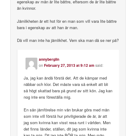
egenskap av män är lite bättre, eftersom de är lite bättre
än kvinnor.
Jämlikheten är ett hot för en man som vill vara lite bättre
bara i egenskap av att han är man.
Då vill man inte ha jämlikhet. Vem ska man då se ner på?
annyberglin
on
February 27, 2013 at 9:12 am
said:
Ja, jag kan ändå förstå det. Att de kämpar med
näbbar och klor. Det måste vara så enkelt att bli
så högt skattad bara på grund av sitt kön. Jag kan
nog inte ens föreställa mig.
En sån jämförelse min vän brukar göra med män
som inte vill förstå hur priviligierade de är, är att
jag som kvinna kan visst resa runt i världen. Men
det finns länder, ställen, dit jag som kvinna inte
kan ta mig. Dit jag inte BÖR ta mig. Men män,