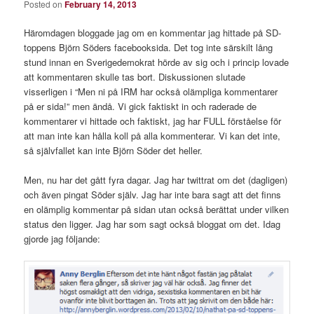
Posted on
February 14, 2013
Häromdagen bloggade jag om en kommentar jag hittade på SD-
toppens Björn Söders facebooksida. Det tog inte särskilt lång
stund innan en Sverigedemokrat hörde av sig och i princip lovade
att kommentaren skulle tas bort. Diskussionen slutade
visserligen i “Men ni på IRM har också olämpliga kommentarer
på er sida!” men ändå. Vi gick faktiskt in och raderade de
kommentarer vi hittade och faktiskt, jag har FULL förståelse för
att man inte kan hålla koll på alla kommenterar. Vi kan det inte,
så självfallet kan inte Björn Söder det heller.
Men, nu har det gått fyra dagar. Jag har twittrat om det (dagligen)
och även pingat Söder själv. Jag har inte bara sagt att det finns
en olämplig kommentar på sidan utan också berättat under vilken
status den ligger. Jag har som sagt också bloggat om det. Idag
gjorde jag följande: