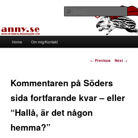
Skip
Med ett hjärta flammande rött
to
Sear
primary
content
Tapirhen
Main
Home
Om mig/Kontakt
menu
Post
←
Previous
Next
→
navigation
Kommentaren på Söders
sida fortfarande kvar – eller
“Hallå, är det någon
hemma?”