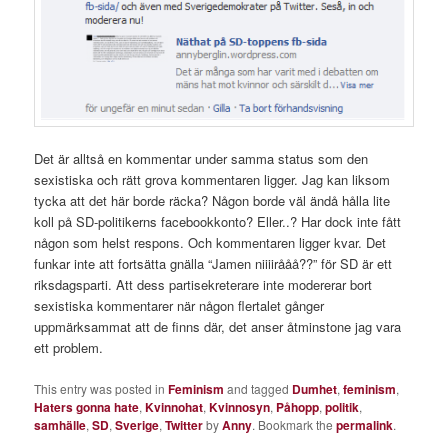
Det är alltså en kommentar under samma status som den
sexistiska och rätt grova kommentaren ligger. Jag kan liksom
tycka att det här borde räcka? Någon borde väl ändå hålla lite
koll på SD-politikerns facebookkonto? Eller..? Har dock inte fått
någon som helst respons. Och kommentaren ligger kvar. Det
funkar inte att fortsätta gnälla “Jamen niiiirååå??” för SD är ett
riksdagsparti. Att dess partisekreterare inte modererar bort
sexistiska kommentarer när någon flertalet gånger
uppmärksammat att de finns där, det anser åtminstone jag vara
ett problem.
This entry was posted in
Feminism
and tagged
Dumhet
,
feminism
,
Haters gonna hate
,
Kvinnohat
,
Kvinnosyn
,
Påhopp
,
politik
,
samhälle
,
SD
,
Sverige
,
Twitter
by
Anny
. Bookmark the
permalink
.