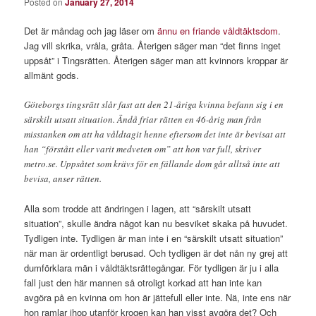
Posted on
January 27, 2014
Det är måndag och jag läser om
ännu en friande våldtäktsdom
.
Jag vill skrika, vråla, gråta. Återigen säger man “det finns inget
uppsåt” i Tingsrätten. Återigen säger man att kvinnors kroppar är
allmänt gods.
Göteborgs tingsrätt slår fast att den 21-åriga kvinna befann sig i en
särskilt utsatt situation. Ändå friar rätten en 46-årig man från
misstanken om att ha våldtagit henne eftersom det inte är bevisat att
han “förstått eller varit medveten om” att hon var full, skriver
metro.se. Uppsåtet som krävs för en fällande dom går alltså inte att
bevisa, anser rätten.
Alla som trodde att ändringen i lagen, att “särskilt utsatt
situation”, skulle ändra något kan nu besviket skaka på huvudet.
Tydligen inte. Tydligen är man inte i en “särskilt utsatt situation”
när man är ordentligt berusad. Och tydligen är det nån ny grej att
dumförklara män i våldtäktsrättegångar. För tydligen är ju i alla
fall just den här mannen så otroligt korkad att han inte kan
avgöra på en kvinna om hon är jättefull eller inte. Nä, inte ens när
hon ramlar ihop utanför krogen kan han visst avgöra det? Och