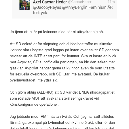
Jo tjena att ni är på kvinnors sida när ni uttrycker sig så.
Att SD också är för slöjtvång och dubbelbestraffar muslimska
kvinnor ska i högsta grad läggas på listan över saker SD gör som
bevisar att de INTE är ett parti för kvinnor. Ska vi kasta en blick
mot Avpixlat, SD:s inofficiella partiorgan, så blir den saken mer
glasklar. Avpixlat hänger gärna ut kvinnor, även de som utsatts
för sexuella övergrepp, och SD…tar inte avstånd. De brukar
överhuvudtaget inte yttra sig.
Och glöm aldrig (ALDRIG) att SD var det ENDA riksdagspartiet
som röstade MOT att avskaffa steriliseringskravet vid
könskorrigerande operationer.
Jag jobbade med IRM i nästan två år. Och jag har sett alldeles
för många exempel på kvinnohat och kvinnoförakt, eller för den
delen totalt ignorans inför kvinnors problem, att jag inte ser det