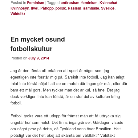
Posted in
Feminism
|
Tagged
antirasism
,
feminism
,
Kvinnohat
,
Kvinnosyn
,
livet
,
Påhopp
,
politik
,
Rasism
,
samhälle
,
Sverige
,
Våldtäkt
En mycket osund
fotbollskultur
Posted on
July 9, 2014
Jag är den första att erkänna att sport är något som jag
egentligen inte förstår mig på. Särskilt inte fotboll. Jag kan ärligt
talat inte förstå nöjet i att se en match där ingen gör mål, eller där
bara ett mål görs. Men tycker man det är kul, så fine! Det jag
dock verkligen inte kan förstå, är en stor del av kulturen kring
fotboll.
Fotboll tycks vara ett utlopp för främst män att få uttrycka sig
ungefär hur som helst. Det finns inga gränser. Gårdagen visade
om något prov på detta, då Tyskland vann över Brasilien. Helt
plötsligt var det helt okej att skämta om våldtäkt? Våldtäkt