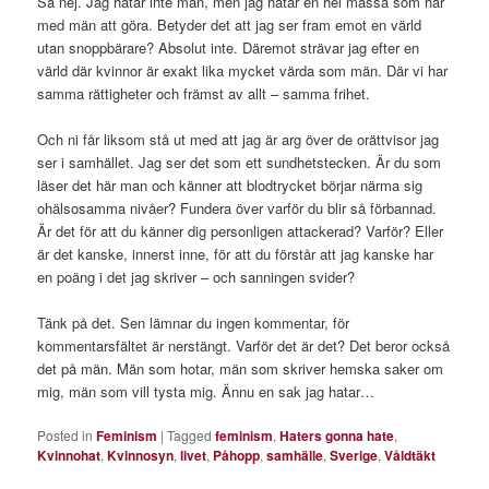
Så nej. Jag hatar inte män, men jag hatar en hel massa som har
med män att göra. Betyder det att jag ser fram emot en värld
utan snoppbärare? Absolut inte. Däremot strävar jag efter en
värld där kvinnor är exakt lika mycket värda som män. Där vi har
samma rättigheter och främst av allt – samma frihet.
Och ni får liksom stå ut med att jag är arg över de orättvisor jag
ser i samhället. Jag ser det som ett sundhetstecken. Är du som
läser det här man och känner att blodtrycket börjar närma sig
ohälsosamma nivåer? Fundera över varför du blir så förbannad.
Är det för att du känner dig personligen attackerad? Varför? Eller
är det kanske, innerst inne, för att du förstår att jag kanske har
en poäng i det jag skriver – och sanningen svider?
Tänk på det. Sen lämnar du ingen kommentar, för
kommentarsfältet är nerstängt. Varför det är det? Det beror också
det på män. Män som hotar, män som skriver hemska saker om
mig, män som vill tysta mig. Ännu en sak jag hatar…
Posted in
Feminism
|
Tagged
feminism
,
Haters gonna hate
,
Kvinnohat
,
Kvinnosyn
,
livet
,
Påhopp
,
samhälle
,
Sverige
,
Våldtäkt