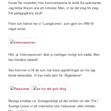
finnas fler moskéer) men kommentarerna är ändå lite spännande.
Jag börjar liksom ana ett mönster. Men, vi tar det steg för steg.
För pedagogikens skull!
Först och främst har vi “
Lustigkurren
“, som gjort om IRM till
något annat:
Hihi, ja “internrasismen” låter ju verkligen rimligt och sådär. Men
hen försökte iallafall!
Sen kommer vi till de som har klara uppfattningar om hur jag
borde behandlas. Vi kan kalla dem för “
Åtgärdarna
“:
Mysiga snubbar va. Sverigevänligt så det skriker om det. För i
Sverige tycker vi att människor ska “reduceras” eller mördas.