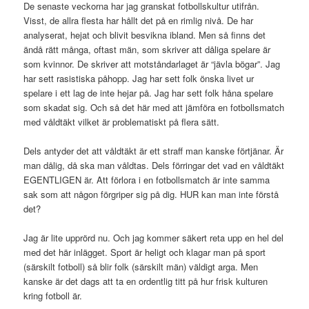
De senaste veckorna har jag granskat fotbollskultur utifrån.
Visst, de allra flesta har hållt det på en rimlig nivå. De har
analyserat, hejat och blivit besvikna ibland. Men så finns det
ändå rätt många, oftast män, som skriver att dåliga spelare är
som kvinnor. De skriver att motståndarlaget är “jävla bögar”. Jag
har sett rasistiska påhopp. Jag har sett folk önska livet ur
spelare i ett lag de inte hejar på. Jag har sett folk håna spelare
som skadat sig. Och så det här med att jämföra en fotbollsmatch
med våldtäkt vilket är problematiskt på flera sätt.
Dels antyder det att våldtäkt är ett straff man kanske förtjänar. Är
man dålig, då ska man våldtas. Dels förringar det vad en våldtäkt
EGENTLIGEN är. Att förlora i en fotbollsmatch är inte samma
sak som att någon förgriper sig på dig. HUR kan man inte förstå
det?
Jag är lite upprörd nu. Och jag kommer säkert reta upp en hel del
med det här inlägget. Sport är heligt och klagar man på sport
(särskilt fotboll) så blir folk (särskilt män) väldigt arga. Men
kanske är det dags att ta en ordentlig titt på hur frisk kulturen
kring fotboll är.