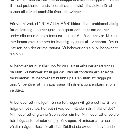
till med problemet, undslippa att dra sitt strå till stacken för att
skapa ett säkert samhälle även för kvinnor.
För vet ni vad, ni ”INTE ALLA MÄN” bidrar till att problemet aldrig
får en lösning. Jag har tjatat och tjatat och tjatat om det här
under alla mina år som feminist – ni har ALLA ett ansvar. Ni kan
inte lämna över kampen för kvinnlig trygghet till kvinnorna. Det är
inte rätt och det är inte rättvist. Vi behöver er hjälp. Vi behöver er
hjälp nu.
Vi behöver att ni ställer upp för oss, att ni erbjuder er att finnas
på stan. Vi behöver att ni gör det utan att förvänta er vår eviga
tacksamhet. Vi behöver att ni finns på stan utan att ragga på
oss. Vi behöver att ni vågar säga till när era polare skämtar om
våldtäkt.
Vi behöver att ni säger ifrån så fort någon vill göra det här till en
fråga om etnicitet. För vet ni vad som händer när ni tillåter det?
Ni missar att er granne Sven spöar sin fru. Ni missar att er polare
från högstadiet ofredar en tjej på krogen. Ni missar att er son
våldtar någon. Bara för att ni är förblindade av det missvisande