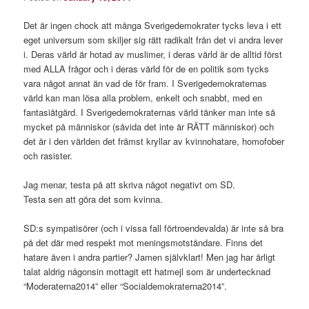
Det är ingen chock att många Sverigedemokrater tycks leva i ett
eget universum som skiljer sig rätt radikalt från det vi andra lever
i. Deras värld är hotad av muslimer, i deras värld är de alltid först
med ALLA frågor och i deras värld för de en politik som tycks
vara något annat än vad de för fram. I Sverigedemokraternas
värld kan man lösa alla problem, enkelt och snabbt, med en
fantasiåtgärd. I Sverigedemokraternas värld tänker man inte så
mycket på människor (såvida det inte är RÄTT människor) och
det är i den världen det främst kryllar av kvinnohatare, homofober
och rasister.
Jag menar, testa på att skriva något negativt om SD.
Testa sen att göra det som kvinna.
SD:s sympatisörer (och i vissa fall förtroendevalda) är inte så bra
på det där med respekt mot meningsmotståndare. Finns det
hatare även i andra partier? Jamen självklart! Men jag har ärligt
talat aldrig någonsin mottagit ett hatmejl som är undertecknad
“Moderaterna2014” eller “Socialdemokraterna2014”.