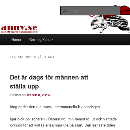
Skip
Skip
Med ett hjärta flammande rött
to
to
Sear
primary
secondary
content
content
Tapirhen
Main
Home
Om mig/Kontakt
menu
TAG ARCHIVES:
VÅLDTÄKT
Det är dags för männen att
ställa upp
Posted on
March 8, 2016
Idag är det den 8:e mars, Internationella Kvinnodagen.
Igår gick polischefen i Östersund, min hemstad, ut och varnade
kvinnor för att vistas ensamma ute på stan. Den senaste tiden