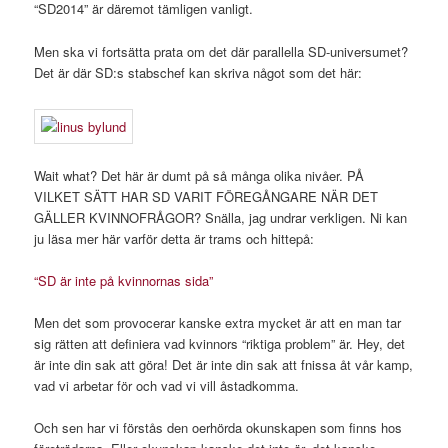
“SD2014” är däremot tämligen vanligt.
Men ska vi fortsätta prata om det där parallella SD-universumet?
Det är där SD:s stabschef kan skriva något som det här:
Wait what? Det här är dumt på så många olika nivåer. PÅ
VILKET SÄTT HAR SD VARIT FÖREGÅNGARE NÄR DET
GÄLLER KVINNOFRÅGOR? Snälla, jag undrar verkligen. Ni kan
ju läsa mer här varför detta är trams och hittepå:
“SD är inte på kvinnornas sida”
Men det som provocerar kanske extra mycket är att en man tar
sig rätten att definiera vad kvinnors “riktiga problem” är. Hey, det
är inte din sak att göra! Det är inte din sak att fnissa åt vår kamp,
vad vi arbetar för och vad vi vill åstadkomma.
Och sen har vi förstås den oerhörda okunskapen som finns hos