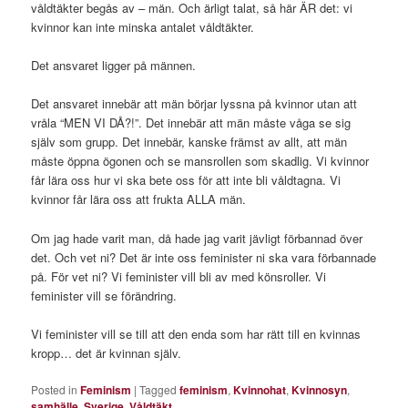
våldtäkter begås av – män. Och ärligt talat, så här ÄR det: vi
kvinnor kan inte minska antalet våldtäkter.
Det ansvaret ligger på männen.
Det ansvaret innebär att män börjar lyssna på kvinnor utan att
vråla “MEN VI DÅ?!”. Det innebär att män måste våga se sig
själv som grupp. Det innebär, kanske främst av allt, att män
måste öppna ögonen och se mansrollen som skadlig. Vi kvinnor
får lära oss hur vi ska bete oss för att inte bli våldtagna. Vi
kvinnor får lära oss att frukta ALLA män.
Om jag hade varit man, då hade jag varit jävligt förbannad över
det. Och vet ni? Det är inte oss feminister ni ska vara förbannade
på. För vet ni? Vi feminister vill bli av med könsroller. Vi
feminister vill se förändring.
Vi feminister vill se till att den enda som har rätt till en kvinnas
kropp… det är kvinnan själv.
Posted in
Feminism
|
Tagged
feminism
,
Kvinnohat
,
Kvinnosyn
,
samhälle
,
Sverige
,
Våldtäkt