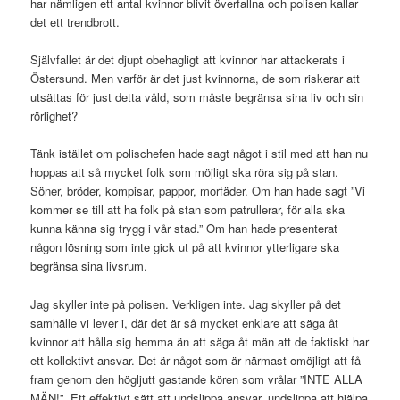
har nämligen ett antal kvinnor blivit överfallna och polisen kallar
det ett trendbrott.
Självfallet är det djupt obehagligt att kvinnor har attackerats i
Östersund. Men varför är det just kvinnorna, de som riskerar att
utsättas för just detta våld, som måste begränsa sina liv och sin
rörlighet?
Tänk istället om polischefen hade sagt något i stil med att han nu
hoppas att så mycket folk som möjligt ska röra sig på stan.
Söner, bröder, kompisar, pappor, morfäder. Om han hade sagt ”Vi
kommer se till att ha folk på stan som patrullerar, för alla ska
kunna känna sig trygg i vår stad.” Om han hade presenterat
någon lösning som inte gick ut på att kvinnor ytterligare ska
begränsa sina livsrum.
Jag skyller inte på polisen. Verkligen inte. Jag skyller på det
samhälle vi lever i, där det är så mycket enklare att säga åt
kvinnor att hålla sig hemma än att säga åt män att de faktiskt har
ett kollektivt ansvar. Det är något som är närmast omöjligt att få
fram genom den högljutt gastande kören som vrålar ”INTE ALLA
MÄN!”. Ett effektivt sätt att undslippa ansvar, undslippa att hjälpa