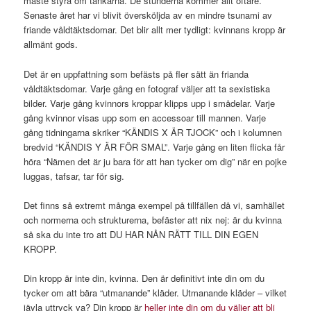
måste styra om tankarna. De stunderna kommer allt oftare.
Senaste året har vi blivit översköljda av en mindre tsunami av
friande våldtäktsdomar. Det blir allt mer tydligt: kvinnans kropp är
allmänt gods.
Det är en uppfattning som befästs på fler sätt än frianda
våldtäktsdomar. Varje gång en fotograf väljer att ta sexistiska
bilder. Varje gång kvinnors kroppar klipps upp i smådelar. Varje
gång kvinnor visas upp som en accessoar till mannen. Varje
gång tidningarna skriker “KÄNDIS X ÄR TJOCK” och i kolumnen
bredvid “KÄNDIS Y ÄR FÖR SMAL”. Varje gång en liten flicka får
höra “Nämen det är ju bara för att han tycker om dig” när en pojke
luggas, tafsar, tar för sig.
Det finns så extremt många exempel på tillfällen då vi, samhället
och normerna och strukturerna, befäster att nix nej: är du kvinna
så ska du inte tro att DU HAR NÅN RÄTT TILL DIN EGEN
KROPP.
Din kropp är inte din, kvinna. Den är definitivt inte din om du
tycker om att bära “utmanande” kläder. Utmanande kläder – vilket
jävla uttryck va? Din kropp är
heller inte din om du väljer att bli