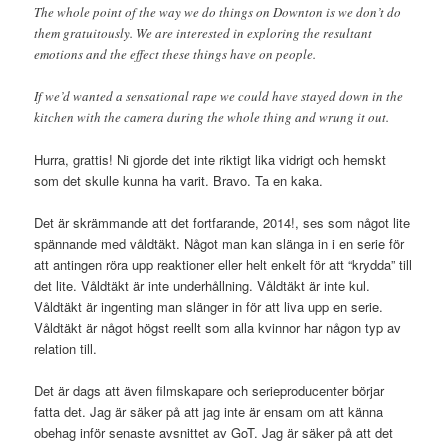
The whole point of the way we do things on Downton is we don’t do
them gratuitously. We are interested in exploring the resultant
emotions and the effect these things have on people.
If we’d wanted a sensational rape we could have stayed down in the
kitchen with the camera during the whole thing and wrung it out.
Hurra, grattis! Ni gjorde det inte riktigt lika vidrigt och hemskt
som det skulle kunna ha varit. Bravo. Ta en kaka.
Det är skrämmande att det fortfarande, 2014!, ses som något lite
spännande med våldtäkt. Något man kan slänga in i en serie för
att antingen röra upp reaktioner eller helt enkelt för att “krydda” till
det lite. Våldtäkt är inte underhållning. Våldtäkt är inte kul.
Våldtäkt är ingenting man slänger in för att liva upp en serie.
Våldtäkt är något högst reellt som alla kvinnor har någon typ av
relation till.
Det är dags att även filmskapare och serieproducenter börjar
fatta det. Jag är säker på att jag inte är ensam om att känna
obehag inför senaste avsnittet av GoT. Jag är säker på att det