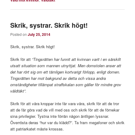
Våld mot kvinnor
Våldtäkt
Skrik, systrar. Skrik högt!
Posted on
July 25, 2014
Skrik, systrar. Skrik högt!
Skrik för att
“Tingsrätten har funnit att kvinnan varit i en särskilt
utsatt situation som mannen utnyttjat. Men domstolen anser att
det har rört sig om ett tämligen kortvarigt förlopp, enligt domen.
Tingsrätten har mot bakgrund av detta och vissa andra
omständigheter tillämpat straffskalan som gäller för mindre grov
våldtäkt”.
Skrik för att våra kroppar inte får vara våra, skrik för att de tror
att de får göra vad de vill med oss och skrik för att de förnekar
sina privilegier. Tystna inte förrän någon äntligen lyssnar.
Överrösta deras “hur var du klädd?”. Ta fram megafoner och skrik
att patriarkatet måste krossas.