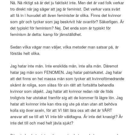
Nä. Nä riktigt så är det ju faktiskt inte. Men det är vad folk verkar
tro direkt när jag säger att jag är feminist. Det verkar vara svårt
att få in i huvudet att även feminister är olika. Finns det kvinnor
som gör och tycker som jag beskrivit här ovanför? Säkerligen. Är
det typiskt för feminism? Nej. Det enda som är typiskt för
feminism är detta: kamp för jämställdhet.
Sedan vilka vägar man väljer, vilka metoder man satsar på, är
förstås helt olika.
Jag hatar inte män. Inte enskilda män, inte alla män. Däremot
hatar jag män som FENOMEN. Jag hatar patriarkatet. Jag hatar
att det finns en hel massa män som tycker att kvinnoförnedrande
skämt är roliga, som slåss för sin rätt att fortsätta behandla
kvinnor som objekt. Jag hatar att kvinnor redan när de föds
troligtvis har utstakat framför sig att de kommer få lägre lön. Jag
hatar att kvinnor inte kan röra sig ute på stan utan att behöva
kolla sig över axeln, för att VI fått lära oss att det är VÅRT
ansvar att se till att VI inte blir våldtagna. Är inte det knasigt? Är
inte det till och med helt jävla sjukt?