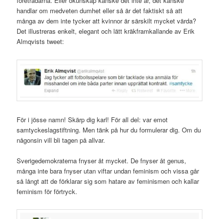
företrädarna. Eller okunskap kanske det inte är, det kanske
handlar om medveten dumhet eller så är det faktiskt så att
många av dem inte tycker att kvinnor är särskilt mycket värda?
Det illustreras enkelt, elegant och lätt kräkframkallande av Erik
Almqvists tweet:
För i jösse namn! Skärp dig karl! För all del: var emot
samtyckeslagstiftning. Men tänk på hur du formulerar dig. Om du
någonsin vill bli tagen på allvar.
Sverigedemokraterna fnyser åt mycket. De fnyser åt genus,
många inte bara fnyser utan viftar undan feminism och vissa går
så långt att de förklarar sig som hatare av feminismen och kallar
feminism för förtryck.