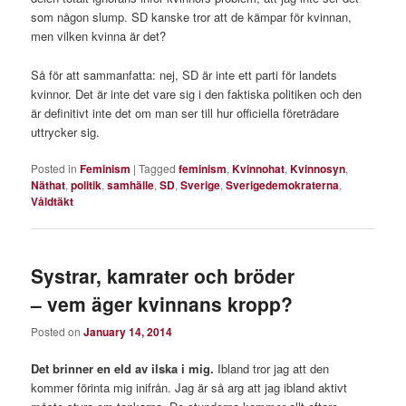
som någon slump. SD kanske tror att de kämpar för kvinnan,
men vilken kvinna är det?
Så för att sammanfatta: nej, SD är inte ett parti för landets
kvinnor. Det är inte det vare sig i den faktiska politiken och den
är definitivt inte det om man ser till hur officiella företrädare
uttrycker sig.
Posted in
Feminism
|
Tagged
feminism
,
Kvinnohat
,
Kvinnosyn
,
Näthat
,
politik
,
samhälle
,
SD
,
Sverige
,
Sverigedemokraterna
,
Våldtäkt
Systrar, kamrater och bröder
– vem äger kvinnans kropp?
Posted on
January 14, 2014
Det brinner en eld av ilska i mig.
Ibland tror jag att den
kommer förinta mig inifrån. Jag är så arg att jag ibland aktivt