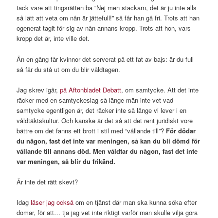
tack vare att tingsrätten ba “Nej men stackarn, det är ju inte alls
så lätt att veta om nån är jättefull!” så får han gå fri. Trots att han
ogenerat tagit för sig av nån annans kropp. Trots att hon, vars
kropp det är, inte ville det.
Än en gång får kvinnor det serverat på ett fat av bajs: är du full
så får du stå ut om du blir våldtagen.
Jag skrev igår,
på Aftonbladet Debatt
, om samtycke. Att det inte
räcker med en samtyckeslag så länge män inte vet vad
samtycke egentligen är, det räcker inte så länge vi lever i en
våldtäktskultur. Och kanske är det så att det rent juridiskt vore
bättre om det fanns ett brott i stil med “vållande till”?
För dödar
du någon, fast det inte var meningen, så kan du bli dömd för
vållande till annans död. Men våldtar du någon, fast det inte
var meningen, så blir du frikänd.
Är inte det rätt skevt?
Idag
läser jag också
om en tjänst där man ska kunna söka efter
domar, för att… tja jag vet inte riktigt varför man skulle vilja göra