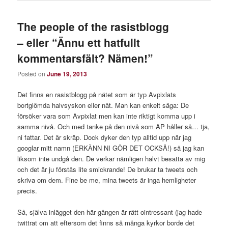
The people of the rasistblogg
– eller “Ännu ett hatfullt
kommentarsfält? Nämen!”
Posted on
June 19, 2013
Det finns en rasistblogg på nätet som är typ Avpixlats
bortglömda halvsyskon eller nåt. Man kan enkelt säga: De
försöker vara som Avpixlat men kan inte riktigt komma upp i
samma nivå. Och med tanke på den nivå som AP håller så… tja,
ni fattar. Det är skräp. Dock dyker den typ alltid upp när jag
googlar mitt namn (ERKÄNN NI GÖR DET OCKSÅ!) så jag kan
liksom inte undgå den. De verkar nämligen halvt besatta av mig
och det är ju förstås lite smickrande! De brukar ta tweets och
skriva om dem. Fine be me, mina tweets är inga hemligheter
precis.
Så, själva inlägget den här gången är rätt ointressant (jag hade
twittrat om att eftersom det finns så många kyrkor borde det