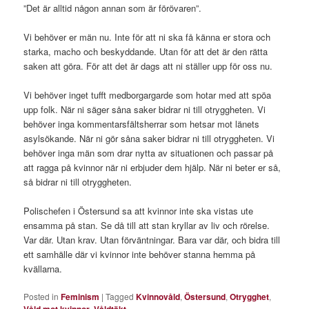
”Det är alltid någon annan som är förövaren”.
Vi behöver er män nu. Inte för att ni ska få känna er stora och
starka, macho och beskyddande. Utan för att det är den rätta
saken att göra. För att det är dags att ni ställer upp för oss nu.
Vi behöver inget tufft medborgargarde som hotar med att spöa
upp folk. När ni säger såna saker bidrar ni till otryggheten. Vi
behöver inga kommentarsfältsherrar som hetsar mot länets
asylsökande. När ni gör såna saker bidrar ni till otryggheten. Vi
behöver inga män som drar nytta av situationen och passar på
att ragga på kvinnor när ni erbjuder dem hjälp. När ni beter er så,
så bidrar ni till otryggheten.
Polischefen i Östersund sa att kvinnor inte ska vistas ute
ensamma på stan. Se då till att stan kryllar av liv och rörelse.
Var där. Utan krav. Utan förväntningar. Bara var där, och bidra till
ett samhälle där vi kvinnor inte behöver stanna hemma på
kvällarna.
Posted in
Feminism
|
Tagged
Kvinnovåld
,
Östersund
,
Otrygghet
,
,