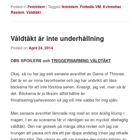
Posted in
Feminism
|
Tagged
feminism
,
Fotbolls-VM
,
Kvinnohat
,
Rasism
,
Våldtäkt
Våldtäkt är inte underhållning
Posted on
April 24, 2014
OBS SPOILERS och
TRIGGERWARNING VÅLDTÄKT
Okej, så nu har jag sett senaste avsnittet av Game of Thrones.
Det är en av mina favoritserier och jag har undvikit att läsa
böckerna för att inte förstöra serien. Knasigt, jag vet, men så är
det. Böckerna är ju liksom alltid bättre än
filmatisering/serieversion så jag vill inte sabba för mig själv.
Men senaste avsnittet lämnade mig med en stor äcklig klump i
magen. I en av scenerna får vi nämligen se en mycket obehaglig
våldtäkt. Den var grotesk på många olika nivåer och jag var
tvungen att pausa och dra ett par djupa andetag innan jag orkade
fortsätta titta. Det värsta av allt var kanske den totala bristen av