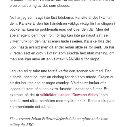
problematisering av det som skedde.
Nu har jag som sagt inte läst böckerna, kanske är det lika illa i
dem. Kanske är den här händelsen väldigt viktig för handlingen i
böckerna, kanske problematiseras det över den där. Men det
spelar egentligen ingen roll, för jag kan inte på något sätt se
vilken funktion den här scenen hade i serien. Kanske följs det
upp i nästa avsnitt men då är det redan alldeles för sent. Då har
vi redan sett en grov våldtäkt som skedde helt utan mening, om
man ens kan anse att en våldtäkt NÅNSIN tillför något.
Jag kan ärligt talat inte förstå varför den scenen var med. Den
tillförde ingenting, mer än obehag för den som tittade. Grejen är
att det här inte ens är något ovanligt. Våldtäkter brukar ofta
läggas till som nån liten extra “krydda” i serier och filmer. Ett
exempel på det är
våldtäkten i serien “Downton Abbey
” som
också, med rätta, bemöttes med mycket kritik. Seriens skapare
kommenterade det så här:
Show creator Julian Fellowes defended the storyline at the time,
telling the BBC: