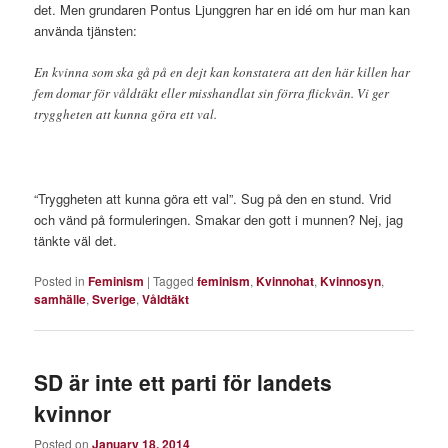
det. Men grundaren Pontus Ljunggren har en idé om hur man kan
använda tjänsten:
En kvinna som ska gå på en dejt kan konstatera att den här killen har
fem domar för våldtäkt eller misshandlat sin förra flickvän. Vi ger
tryggheten att kunna göra ett val.
“Tryggheten att kunna göra ett val”. Sug på den en stund. Vrid
och vänd på formuleringen. Smakar den gott i munnen? Nej, jag
tänkte väl det.
Posted in
Feminism
|
Tagged
feminism
,
Kvinnohat
,
Kvinnosyn
,
samhälle
,
Sverige
,
Våldtäkt
SD är inte ett parti för landets
kvinnor
Posted on
January 18, 2014