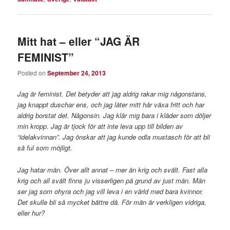
Mitt hat – eller “JAG ÄR
FEMINIST”
Posted on
September 24, 2013
Jag är feminist. Det betyder att jag aldrig rakar mig någonstans,
jag knappt duschar ens, och jag låter mitt hår växa fritt och har
aldrig borstat det. Någonsin. Jag klär mig bara i kläder som döljer
min kropp. Jag är tjock för att inte leva upp till bilden av
“idelakvinnan”. Jag önskar att jag kunde odla mustasch för att bli
så ful som möjligt.
Jag hatar män. Över allt annat – mer än krig och svält. Fast alla
krig och all svält finns ju visserligen på grund av just män. Män
ser jag som ohyra och jag vill leva i en värld med bara kvinnor.
Det skulle bli så mycket bättre då. För män är verkligen vidriga,
eller hur?