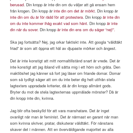
berusad
. Din kropp är inte din om du väljer att gå ensam hem
från krogen. Din kropp är
inte din om det är mörkt
. Din kropp är
inte din om du är för rädd för att protestera
. Din kropp
är inte din
om du inte kommer ihåg exakt vad som hänt
. Din kropp
är inte
din när du sover.
Din kropp
är inte din ens om du säger “nej!”.
Ska jag fortsätta? Nej, jag orkar faktiskt inte. Att googla “våldtäkt
friad” är som att öppna ett hål av djupaste mörker och ångest.
Det är inte konstigt att mitt normaltillstånd snart är vrede. Det är
inte konstigt att jag ibland vill sätta mig i ett hörn och gråta. Den
maktlöshet jag känner så fort jag läser om friande domar. Domar
som så tydligt säger att om du inte beter dig helt utifrån stela
lagtexters uppradade kriterier, då är din kropp allmänt gods.
Bryter du mot de stela lagtexternas uppmålade mönster? Då är
din kropp inte din, kvinna.
Jag blir ofta beskylld för att vara manshatare. Det är inget
ovanligt när man är feminist. Det är närmast en garant när man
som kvinna skriver, pratar, diskuterar våldtäkt. För nånstans
skaver det i männen. Att en överväldigande majoritet av alla