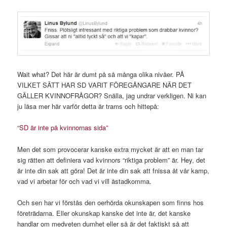
Wait what? Det här är dumt på så många olika nivåer. PÅ
VILKET SÄTT HAR SD VARIT FÖREGÅNGARE NÄR DET
GÄLLER KVINNOFRÅGOR? Snälla, jag undrar verkligen. Ni kan
ju läsa mer här varför detta är trams och hittepå:
“SD är inte på kvinnornas sida”
Men det som provocerar kanske extra mycket är att en man tar
sig rätten att definiera vad kvinnors “riktiga problem” är. Hey, det
är inte din sak att göra! Det är inte din sak att fnissa åt vår kamp,
vad vi arbetar för och vad vi vill åstadkomma.
Och sen har vi förstås den oerhörda okunskapen som finns hos
företrädarna. Eller okunskap kanske det inte är, det kanske
handlar om medveten dumhet eller så är det faktiskt så att