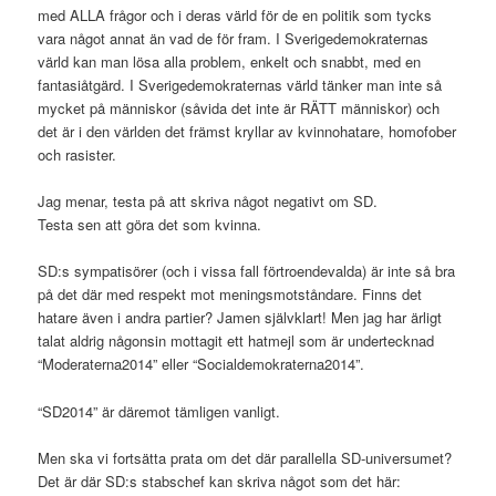
med ALLA frågor och i deras värld för de en politik som tycks
vara något annat än vad de för fram. I Sverigedemokraternas
värld kan man lösa alla problem, enkelt och snabbt, med en
fantasiåtgärd. I Sverigedemokraternas värld tänker man inte så
mycket på människor (såvida det inte är RÄTT människor) och
det är i den världen det främst kryllar av kvinnohatare, homofober
och rasister.
Jag menar, testa på att skriva något negativt om SD.
Testa sen att göra det som kvinna.
SD:s sympatisörer (och i vissa fall förtroendevalda) är inte så bra
på det där med respekt mot meningsmotståndare. Finns det
hatare även i andra partier? Jamen självklart! Men jag har ärligt
talat aldrig någonsin mottagit ett hatmejl som är undertecknad
“Moderaterna2014” eller “Socialdemokraterna2014”.
“SD2014” är däremot tämligen vanligt.
Men ska vi fortsätta prata om det där parallella SD-universumet?
Det är där SD:s stabschef kan skriva något som det här: