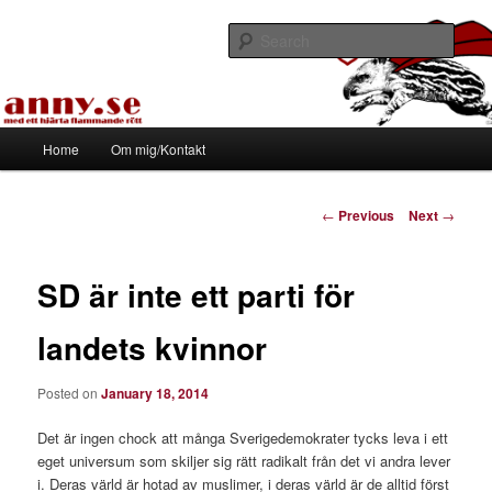
Skip
Med ett hjärta flammande rött
to
Sear
primary
content
Tapirhen
Main
Home
Om mig/Kontakt
menu
Post
←
Previous
Next
→
navigation
SD är inte ett parti för
landets kvinnor
Posted on
January 18, 2014
Det är ingen chock att många Sverigedemokrater tycks leva i ett
eget universum som skiljer sig rätt radikalt från det vi andra lever
i. Deras värld är hotad av muslimer, i deras värld är de alltid först