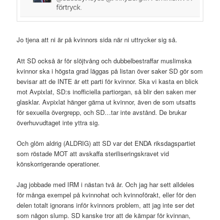
Jo tjena att ni är på kvinnors sida när ni uttrycker sig så.
Att SD också är för slöjtvång och dubbelbestraffar muslimska
kvinnor ska i högsta grad läggas på listan över saker SD gör som
bevisar att de INTE är ett parti för kvinnor. Ska vi kasta en blick
mot Avpixlat, SD:s inofficiella partiorgan, så blir den saken mer
glasklar. Avpixlat hänger gärna ut kvinnor, även de som utsatts
för sexuella övergrepp, och SD…tar inte avstånd. De brukar
överhuvudtaget inte yttra sig.
Och glöm aldrig (ALDRIG) att SD var det ENDA riksdagspartiet
som röstade MOT att avskaffa steriliseringskravet vid
könskorrigerande operationer.
Jag jobbade med IRM i nästan två år. Och jag har sett alldeles
för många exempel på kvinnohat och kvinnoförakt, eller för den
delen totalt ignorans inför kvinnors problem, att jag inte ser det
som någon slump. SD kanske tror att de kämpar för kvinnan,