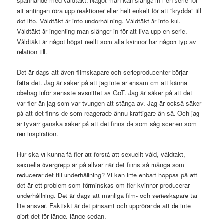
spännande med våldtäkt. Något man kan slänga in i en serie för
att antingen röra upp reaktioner eller helt enkelt för att “krydda” till
det lite. Våldtäkt är inte underhållning. Våldtäkt är inte kul.
Våldtäkt är ingenting man slänger in för att liva upp en serie.
Våldtäkt är något högst reellt som alla kvinnor har någon typ av
relation till.
Det är dags att även filmskapare och serieproducenter börjar
fatta det. Jag är säker på att jag inte är ensam om att känna
obehag inför senaste avsnittet av GoT. Jag är säker på att det
var fler än jag som var tvungen att stänga av. Jag är också säker
på att det finns de som reagerade ännu kraftigare än så. Och jag
är tyvärr ganska säker på att det finns de som såg scenen som
ren inspiration.
Hur ska vi kunna få fler att förstå att sexuellt våld, våldtäkt,
sexuella övergrepp är på allvar när det finns så många som
reducerar det till underhållning? Vi kan inte enbart hoppas på att
det är ett problem som förminskas om fler kvinnor producerar
underhållning. Det är dags att manliga film- och serieskapare tar
lite ansvar. Faktiskt är det pinsamt och upprörande att de inte
gjort det för länge, länge sedan.