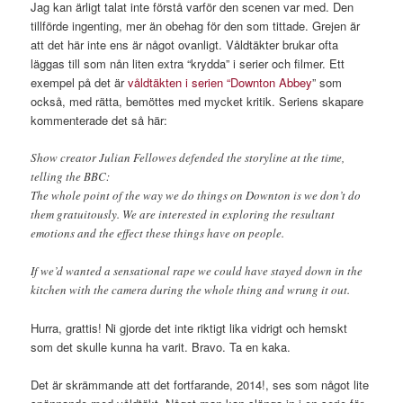
Jag kan ärligt talat inte förstå varför den scenen var med. Den
tillförde ingenting, mer än obehag för den som tittade. Grejen är
att det här inte ens är något ovanligt. Våldtäkter brukar ofta
läggas till som nån liten extra “krydda” i serier och filmer. Ett
exempel på det är
våldtäkten i serien “Downton Abbey
” som
också, med rätta, bemöttes med mycket kritik. Seriens skapare
kommenterade det så här:
Show creator Julian Fellowes defended the storyline at the time,
telling the BBC:
The whole point of the way we do things on Downton is we don’t do
them gratuitously. We are interested in exploring the resultant
emotions and the effect these things have on people.
If we’d wanted a sensational rape we could have stayed down in the
kitchen with the camera during the whole thing and wrung it out.
Hurra, grattis! Ni gjorde det inte riktigt lika vidrigt och hemskt
som det skulle kunna ha varit. Bravo. Ta en kaka.
Det är skrämmande att det fortfarande, 2014!, ses som något lite