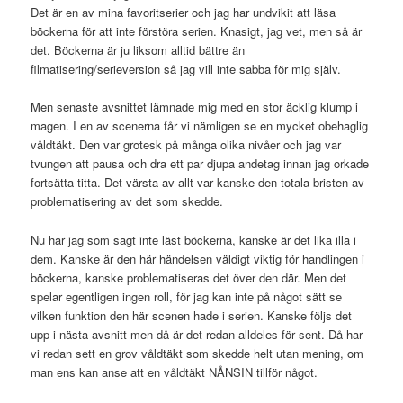
Det är en av mina favoritserier och jag har undvikit att läsa
böckerna för att inte förstöra serien. Knasigt, jag vet, men så är
det. Böckerna är ju liksom alltid bättre än
filmatisering/serieversion så jag vill inte sabba för mig själv.
Men senaste avsnittet lämnade mig med en stor äcklig klump i
magen. I en av scenerna får vi nämligen se en mycket obehaglig
våldtäkt. Den var grotesk på många olika nivåer och jag var
tvungen att pausa och dra ett par djupa andetag innan jag orkade
fortsätta titta. Det värsta av allt var kanske den totala bristen av
problematisering av det som skedde.
Nu har jag som sagt inte läst böckerna, kanske är det lika illa i
dem. Kanske är den här händelsen väldigt viktig för handlingen i
böckerna, kanske problematiseras det över den där. Men det
spelar egentligen ingen roll, för jag kan inte på något sätt se
vilken funktion den här scenen hade i serien. Kanske följs det
upp i nästa avsnitt men då är det redan alldeles för sent. Då har
vi redan sett en grov våldtäkt som skedde helt utan mening, om
man ens kan anse att en våldtäkt NÅNSIN tillför något.