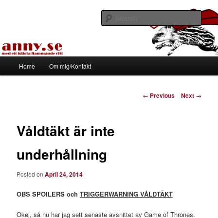
Skip
Med ett hjärta flammande rött
to
Sear
primary
content
Tapirhen
Main
Home
Om mig/Kontakt
menu
Post
←
Previous
Next
→
navigation
Våldtäkt är inte
underhållning
Posted on
April 24, 2014
OBS SPOILERS och
TRIGGERWARNING VÅLDTÄKT
Okej, så nu har jag sett senaste avsnittet av Game of Thrones.