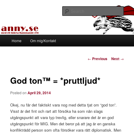
Skip
Med ett hjärta flammande rött
to
Sear
primary
content
Tapirhen
Main
Home
Om mig/Kontakt
menu
Post
←
Previous
Next
→
navigation
God ton™ = *pruttljud*
Posted on
April 29, 2014
Okej, nu får det faktiskt vara nog med detta tjat om “god ton”.
Visst är det fint och rart att försöka ha som nån slags
utgångspunkt att vara typ trevlig, eller snarare det är en god
utgångspunkt för MIG. Men det beror på att jag är en ganska
konflikträdd person som ofta försöker vara rätt diplomatisk. Men