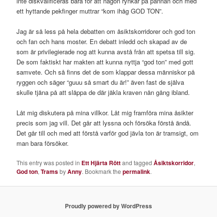
inte diskvalificeras bara för att någon rynkar på pannan och med
ett hyttande pekfinger muttrar “kom ihåg GOD TON”.
Jag är så less på hela debatten om åsiktskorridorer och god ton
och fan och hans moster. En debatt inledd och skapad av de
som är privilegierade nog att kunna avstå från att spetsa till sig.
De som faktiskt har makten att kunna nyttja “god ton” med gott
samvete. Och så finns det de som klappar dessa människor på
ryggen och säger “guuu så smart du är!” även fast de själva
skulle tjäna på att släppa de där jäkla kraven nån gång ibland.
Låt mig diskutera på mina villkor. Låt mig framföra mina åsikter
precis som jag vill. Det går att lyssna och försöka förstå ändå.
Det går till och med att förstå varför god jävla ton är tramsigt, om
man bara försöker.
This entry was posted in
Ett Hjärta Rött
and tagged
Åsiktskorridor
,
God ton
,
Trams
by
Anny
. Bookmark the
permalink
.
Proudly powered by WordPress