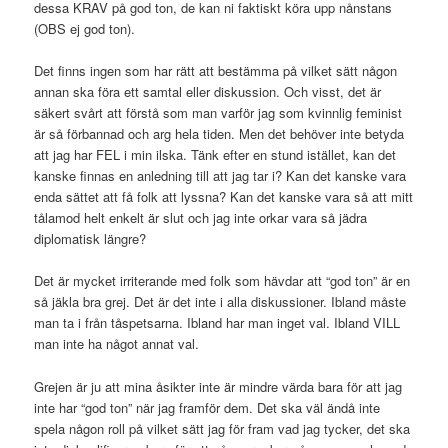
dessa KRAV på god ton, de kan ni faktiskt köra upp nånstans
(OBS ej god ton).
Det finns ingen som har rätt att bestämma på vilket sätt någon
annan ska föra ett samtal eller diskussion. Och visst, det är
säkert svårt att förstå som man varför jag som kvinnlig feminist
är så förbannad och arg hela tiden. Men det behöver inte betyda
att jag har FEL i min ilska. Tänk efter en stund istället, kan det
kanske finnas en anledning till att jag tar i? Kan det kanske vara
enda sättet att få folk att lyssna? Kan det kanske vara så att mitt
tålamod helt enkelt är slut och jag inte orkar vara så jädra
diplomatisk längre?
Det är mycket irriterande med folk som hävdar att “god ton” är en
så jäkla bra grej. Det är det inte i alla diskussioner. Ibland måste
man ta i från tåspetsarna. Ibland har man inget val. Ibland VILL
man inte ha något annat val.
Grejen är ju att mina åsikter inte är mindre värda bara för att jag
inte har “god ton” när jag framför dem. Det ska väl ändå inte
spela någon roll på vilket sätt jag för fram vad jag tycker, det ska