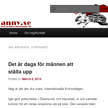
Skip
Skip
Med ett hjärta flammande rött
to
to
Sear
primary
secondary
content
content
Tapirhen
Main
Home
Om mig/Kontakt
menu
TAG ARCHIVES:
OTRYGGHET
Det är dags för männen att
ställa upp
Posted on
March 8, 2016
Idag är det den 8:e mars, Internationella Kvinnodagen.
Igår gick polischefen i Östersund, min hemstad, ut och varnade
kvinnor för att vistas ensamma ute på stan. Den senaste tiden