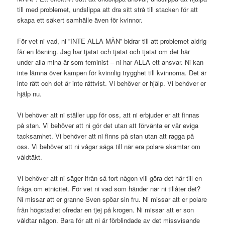
till med problemet, undslippa att dra sitt strå till stacken för att
skapa ett säkert samhälle även för kvinnor.
För vet ni vad, ni ”INTE ALLA MÄN” bidrar till att problemet aldrig
får en lösning. Jag har tjatat och tjatat och tjatat om det här
under alla mina år som feminist – ni har ALLA ett ansvar. Ni kan
inte lämna över kampen för kvinnlig trygghet till kvinnorna. Det är
inte rätt och det är inte rättvist. Vi behöver er hjälp. Vi behöver er
hjälp nu.
Vi behöver att ni ställer upp för oss, att ni erbjuder er att finnas
på stan. Vi behöver att ni gör det utan att förvänta er vår eviga
tacksamhet. Vi behöver att ni finns på stan utan att ragga på
oss. Vi behöver att ni vågar säga till när era polare skämtar om
våldtäkt.
Vi behöver att ni säger ifrån så fort någon vill göra det här till en
fråga om etnicitet. För vet ni vad som händer när ni tillåter det?
Ni missar att er granne Sven spöar sin fru. Ni missar att er polare
från högstadiet ofredar en tjej på krogen. Ni missar att er son
våldtar någon. Bara för att ni är förblindade av det missvisande