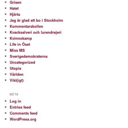
Grisen
Hatet
Hjärta
Jag är glad att bo i Stockholm
Kommentarskollen
Kvacksalveri och lurendrejeri
Kvinnokamp
Life in Öset
Miss MS
Sverigedemokraterna
Uncategorized
Utopia
Världen
Vikt(igt)
META
Log in
Entries feed
Comments feed
WordPress.org