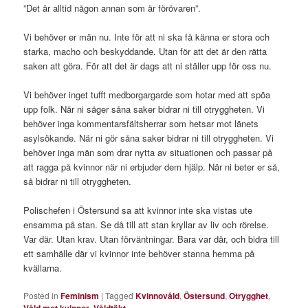
”Det är alltid någon annan som är förövaren”.
Vi behöver er män nu. Inte för att ni ska få känna er stora och
starka, macho och beskyddande. Utan för att det är den rätta
saken att göra. För att det är dags att ni ställer upp för oss nu.
Vi behöver inget tufft medborgargarde som hotar med att spöa
upp folk. När ni säger såna saker bidrar ni till otryggheten. Vi
behöver inga kommentarsfältsherrar som hetsar mot länets
asylsökande. När ni gör såna saker bidrar ni till otryggheten. Vi
behöver inga män som drar nytta av situationen och passar på
att ragga på kvinnor när ni erbjuder dem hjälp. När ni beter er så,
så bidrar ni till otryggheten.
Polischefen i Östersund sa att kvinnor inte ska vistas ute
ensamma på stan. Se då till att stan kryllar av liv och rörelse.
Var där. Utan krav. Utan förväntningar. Bara var där, och bidra till
ett samhälle där vi kvinnor inte behöver stanna hemma på
kvällarna.
Posted in
Feminism
|
Tagged
Kvinnovåld
,
Östersund
,
Otrygghet
,
,