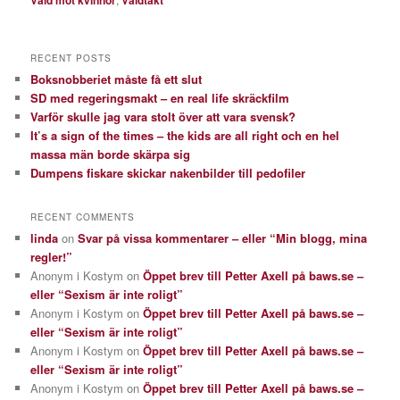
Våld mot kvinnor
Våldtäkt
RECENT POSTS
Boksnobberiet måste få ett slut
SD med regeringsmakt – en real life skräckfilm
Varför skulle jag vara stolt över att vara svensk?
It’s a sign of the times – the kids are all right och en hel
massa män borde skärpa sig
Dumpens fiskare skickar nakenbilder till pedofiler
RECENT COMMENTS
linda
on
Svar på vissa kommentarer – eller “Min blogg, mina
regler!”
Anonym i Kostym
on
Öppet brev till Petter Axell på baws.se –
eller “Sexism är inte roligt”
Anonym i Kostym
on
Öppet brev till Petter Axell på baws.se –
eller “Sexism är inte roligt”
Anonym i Kostym
on
Öppet brev till Petter Axell på baws.se –
eller “Sexism är inte roligt”
Anonym i Kostym
on
Öppet brev till Petter Axell på baws.se –