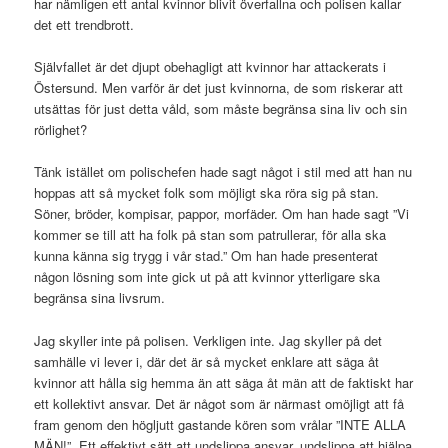
har nämligen ett antal kvinnor blivit överfallna och polisen kallar
det ett trendbrott.
Självfallet är det djupt obehagligt att kvinnor har attackerats i
Östersund. Men varför är det just kvinnorna, de som riskerar att
utsättas för just detta våld, som måste begränsa sina liv och sin
rörlighet?
Tänk istället om polischefen hade sagt något i stil med att han nu
hoppas att så mycket folk som möjligt ska röra sig på stan.
Söner, bröder, kompisar, pappor, morfäder. Om han hade sagt ”Vi
kommer se till att ha folk på stan som patrullerar, för alla ska
kunna känna sig trygg i vår stad.” Om han hade presenterat
någon lösning som inte gick ut på att kvinnor ytterligare ska
begränsa sina livsrum.
Jag skyller inte på polisen. Verkligen inte. Jag skyller på det
samhälle vi lever i, där det är så mycket enklare att säga åt
kvinnor att hålla sig hemma än att säga åt män att de faktiskt har
ett kollektivt ansvar. Det är något som är närmast omöjligt att få
fram genom den högljutt gastande kören som vrålar ”INTE ALLA
MÄN!”. Ett effektivt sätt att undslippa ansvar, undslippa att hjälpa