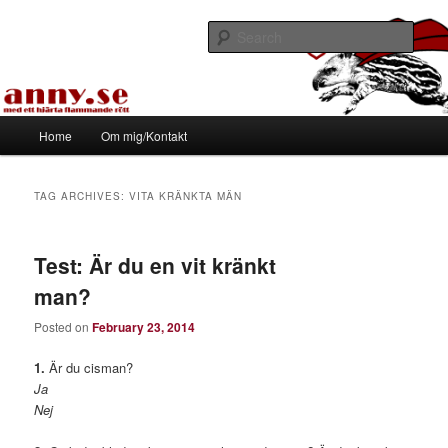
Skip
Skip
Med ett hjärta flammande rött
to
to
Sear
primary
secondary
content
content
Tapirhen
Main
Home
Om mig/Kontakt
menu
TAG ARCHIVES:
VITA KRÄNKTA MÄN
Test: Är du en vit kränkt
man?
Posted on
February 23, 2014
1.
Är du cisman?
Ja
Nej