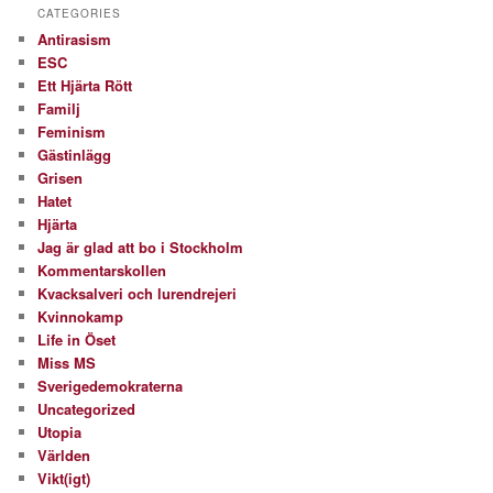
CATEGORIES
Antirasism
ESC
Ett Hjärta Rött
Familj
Feminism
Gästinlägg
Grisen
Hatet
Hjärta
Jag är glad att bo i Stockholm
Kommentarskollen
Kvacksalveri och lurendrejeri
Kvinnokamp
Life in Öset
Miss MS
Sverigedemokraterna
Uncategorized
Utopia
Världen
Vikt(igt)