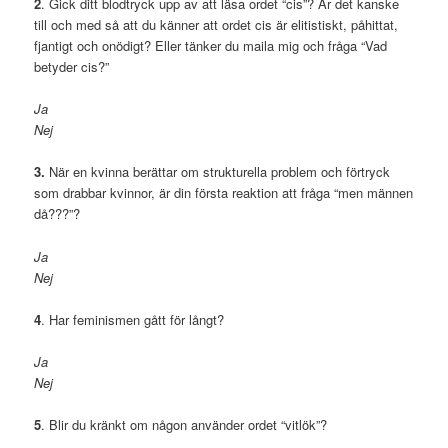
2
. Gick ditt blodtryck upp av att läsa ordet “cis”? Är det kanske
till och med så att du känner att ordet cis är elitistiskt, påhittat,
fjantigt och onödigt? Eller tänker du maila mig och fråga “Vad
betyder cis?”
Ja
Nej
3.
När en kvinna berättar om strukturella problem och förtryck
som drabbar kvinnor, är din första reaktion att fråga “men männen
då???”?
Ja
Nej
4
. Har feminismen gått för långt?
Ja
Nej
5
. Blir du kränkt om någon använder ordet “vitlök”?