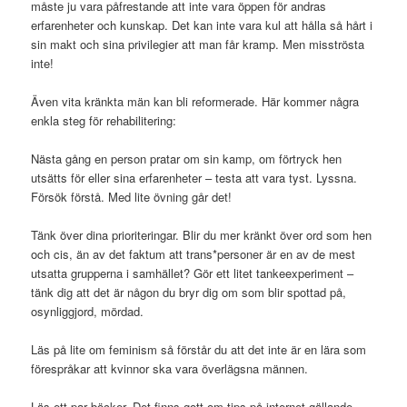
måste ju vara påfrestande att inte vara öppen för andras
erfarenheter och kunskap. Det kan inte vara kul att hålla så hårt i
sin makt och sina privilegier att man får kramp. Men misströsta
inte!
Även vita kränkta män kan bli reformerade. Här kommer några
enkla steg för rehabilitering:
Nästa gång en person pratar om sin kamp, om förtryck hen
utsätts för eller sina erfarenheter – testa att vara tyst. Lyssna.
Försök förstå. Med lite övning går det!
Tänk över dina prioriteringar. Blir du mer kränkt över ord som hen
och cis, än av det faktum att trans*personer är en av de mest
utsatta grupperna i samhället? Gör ett litet tankeexperiment –
tänk dig att det är någon du bryr dig om som blir spottad på,
osynliggjord, mördad.
Läs på lite om feminism så förstår du att det inte är en lära som
förespråkar att kvinnor ska vara överlägsna männen.
Läs ett par böcker. Det finns gott om tips på internet gällande