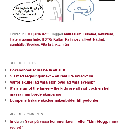
Posted in
Ett Hjärta Rött
|
Tagged
antirasism
,
Dumhet
,
feminism
,
Haters gonna hate
,
HBTQ
,
Kultur
,
Kvinnosyn
,
livet
,
Näthat
,
samhälle
,
Sverige
,
Vita kränkta män
RECENT POSTS
Boksnobberiet måste få ett slut
SD med regeringsmakt – en real life skräckfilm
Varför skulle jag vara stolt över att vara svensk?
It’s a sign of the times – the kids are all right och en hel
massa män borde skärpa sig
Dumpens fiskare skickar nakenbilder till pedofiler
RECENT COMMENTS
linda
on
Svar på vissa kommentarer – eller “Min blogg, mina
regler!”