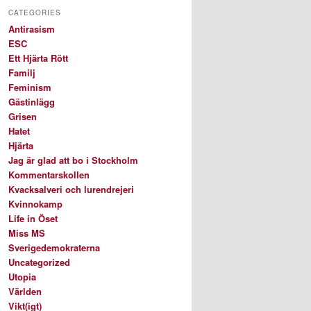
CATEGORIES
Antirasism
ESC
Ett Hjärta Rött
Familj
Feminism
Gästinlägg
Grisen
Hatet
Hjärta
Jag är glad att bo i Stockholm
Kommentarskollen
Kvacksalveri och lurendrejeri
Kvinnokamp
Life in Öset
Miss MS
Sverigedemokraterna
Uncategorized
Utopia
Världen
Vikt(igt)