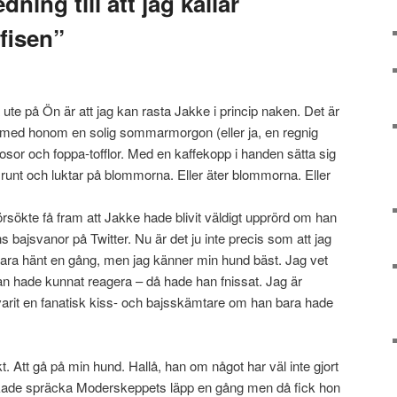
dning till att jag kallar
fisen”
ute på Ön är att jag kan rasta Jakke i princip naken. Det är
t med honom en solig sommarmorgon (eller ja, en regnig
trosor och foppa-tofflor. Med en kaffekopp i handen sätta sig
r runt och luktar på blommorna. Eller äter blommorna. Eller
örsökte få fram att Jakke hade blivit väldigt upprörd om han
s bajsvanor på Twitter. Nu är det ju inte precis som att jag
 bara hänt en gång, men jag känner min hund bäst. Jag vet
an hade kunnat reagera – då hade han fnissat. Jag är
arit en fanatisk kiss- och bajsskämtare om han bara hade
. Att gå på min hund. Hallå, han om något har väl inte gjort
råkade spräcka Moderskeppets läpp en gång men då fick hon