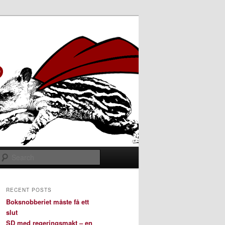
Search
RECENT POSTS
Boksnobberiet måste få ett
slut
SD med regeringsmakt – en