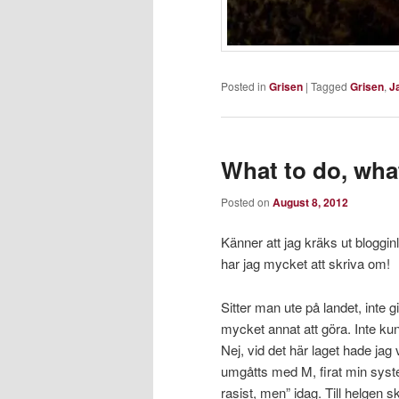
Posted in
Grisen
|
Tagged
Grisen
,
J
What to do, wha
Posted on
August 8, 2012
Känner att jag kräks ut bloggin
har jag mycket att skriva om!
Sitter man ute på landet, inte gi
mycket annat att göra. Inte ku
Nej, vid det här laget hade jag 
umgåtts med M, firat min syste
rasist, men” idag. Till helgen 