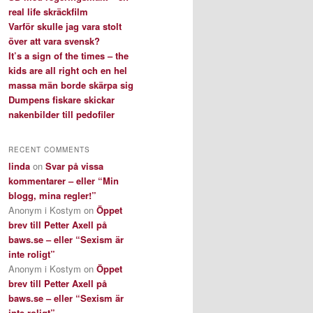
real life skräckfilm
Varför skulle jag vara stolt
över att vara svensk?
It’s a sign of the times – the
kids are all right och en hel
massa män borde skärpa sig
Dumpens fiskare skickar
nakenbilder till pedofiler
RECENT COMMENTS
linda
on
Svar på vissa
kommentarer – eller “Min
blogg, mina regler!”
Anonym i Kostym
on
Öppet
brev till Petter Axell på
baws.se – eller “Sexism är
inte roligt”
Anonym i Kostym
on
Öppet
brev till Petter Axell på
baws.se – eller “Sexism är
inte roligt”