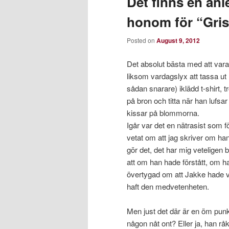
Det finns en anle
honom för “Gris
Posted on
August 9, 2012
Det absolut bästa med att vara 
liksom vardagslyx att tassa u
sådan snarare) iklädd t-shirt, 
på bron och titta när han lufsa
kissar på blommorna.
Igår var det en nätrasist som f
vetat om att jag skriver om han
gör det, det har mig veteligen
att om han hade förstått, om h
övertygad om att Jakke hade v
haft den medvetenheten.
Men just det där är en öm punkt
någon nåt ont? Eller ja, han 