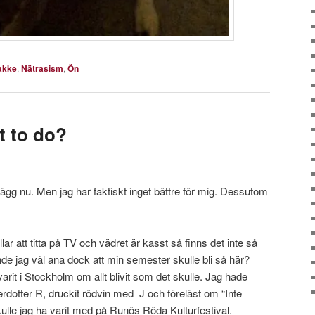
akke
,
Nätrasism
,
Ön
t to do?
lägg nu. Men jag har faktiskt inget bättre för mig. Dessutom
llar att titta på TV och vädret är kasst så finns det inte så
nde jag väl ana dock att min semester skulle bli så här?
varit i Stockholm om allt blivit som det skulle. Jag hade
rdotter R, druckit rödvin med J och föreläst om “Inte
skulle jag ha varit med på Runös Röda Kulturfestival.