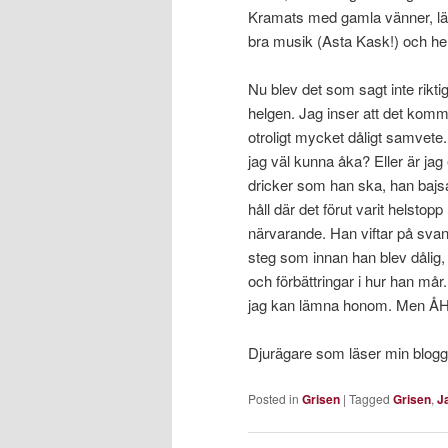
Kramats med gamla vänner, lär
bra musik (Asta Kask!) och he
Nu blev det som sagt inte riktig
helgen. Jag inser att det komm
otroligt mycket dåligt samvete
jag väl kunna åka? Eller är ja
dricker som han ska, han bajsar
håll där det förut varit helstopp
närvarande. Han viftar på svan
steg som innan han blev dålig,
och förbättringar i hur han må
jag kan lämna honom. Men ÅH
Djurägare som läser min blogg, 
Posted in
Grisen
|
Tagged
Grisen
,
J