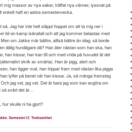
t mig massor av nya saker, träffat nya vänner, lyssnat på
lt enkelt haft en asbra semestervecka.
t så. Jag har inte helt släppt hoppet om att ta mig ner i
er bli en kamp isånafall och att jag kommer belastas med
. Men om Jakke mår bättre, alltså bättre än idag, så borde
g en dålig hundägare då? Han äter nästan som han ska, han
, han kissar, han kan till och med vrida på huvudet åt det
 (alternativt skrik av smärta). Han är pigg, alert och
sen, han tigger mat, han trippar fram med nästan lika pigga
 han lyfter på benet när han kissar. Ja, så många framsteg
r. Och jag vet, jag vet. Det är bara jag som kan avgöra om
 så svårt det är…
hur skulle ni ha gjort?
akke
,
Semester12
,
Tveksamhet