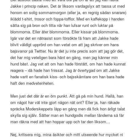
Jakke i princip naken. Det är liksom vardagslyx att tassa ut med
honom en solig sommarmorgon (eller ja, en regnig sådan snarare)
iklädd t-shirt, trosor och foppa-tofflor. Med en kaffekopp i handen
sätta sig på bron och titta när han lufsar runt och luktar på
blommorna. Eller äter blommorna. Eller kissar på blommorna.
Igår var det en nätrasist som försökte få fram att Jakke hade
blivit väldigt upprörd om han vetat om att jag skriver om hans
bajsvanor på Twitter. Nu är det ju inte precis som att jag gör det,
det har mig veteligen bara hänt en gång, men jag känner min
hund bäst. Jag vet att om han hade förstått, om han hade kunnat
reagera – då hade han fnissat. Jag är övertygad om att Jakke
hade varit en fanatisk kiss- och bajsskämtare om han bara hade
haft den medvetenheten.
Men just det där är en öm punkt. Att gå på min hund. Hallå, han
om något har väl inte gjort någon nåt ont? Eller ja, han råkade
spräcka Moderskeppets läpp en gång men då fick hon ärligt talat
skylla sig själv. Sätter man en hundgodis mellan tänderna så får
man räkna med att han hoppar upp och tar den liksom…
Nej, kritisera mig, mina åsikter och mitt utseende hur mycket ni