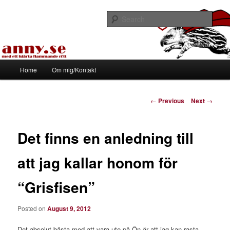
Skip
Med ett hjärta flammande rött
to
Sear
primary
content
Tapirhen
Main
Home
Om mig/Kontakt
menu
Post
←
Previous
Next
→
navigation
Det finns en anledning till
att jag kallar honom för
“Grisfisen”
Posted on
August 9, 2012
Det absolut bästa med att vara ute på Ön är att jag kan rasta