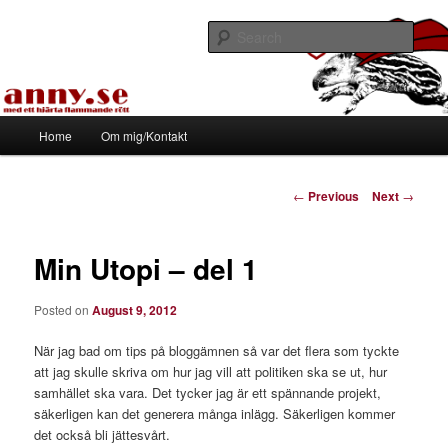
Skip
Med ett hjärta flammande rött
to
Sear
primary
content
Tapirhen
Main
Home
Om mig/Kontakt
menu
Post
←
Previous
Next
→
navigation
Min Utopi – del 1
Posted on
August 9, 2012
När jag bad om tips på bloggämnen så var det flera som tyckte
att jag skulle skriva om hur jag vill att politiken ska se ut, hur
samhället ska vara. Det tycker jag är ett spännande projekt,
säkerligen kan det generera många inlägg. Säkerligen kommer
det också bli jättesvårt.