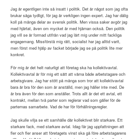
Jag är egentligen inte så insatt i politik. Det är något som jag ofta
brukar säga tydligt, för jag är verkligen ingen expert. Jag har dålig
koll på många delar av svensk politik. Men vissa saker avgör jag
med hjärtat, även om mycket är med hjärnan också. Den politik
jag vill se är formad utifrån vad jag lärt mig under mitt fackliga
engagemang. Missförstå mig rätt, socialist har jag alltid varit,
men först med hjälp av facket började jag se på politik lite mer
konkret.
För mig är det helt naturligt att företag ska ha kollektivavtal.
Kollektivavtal är för mig ett sätt att värna både arbetstagare och
arbetsgivare. Jag har stött på många som tror att kollektivavtal
bara är bra för den som är anställd, men jag håller inte med. De
är bra även för den som anställer. Trots allt är det ett avtal, ett
kontrakt, mellan två parter som reglerar vad som gäller för de
parternas samarbete. Vad de har för förhållningsregler.
Jag skulle vilja se ett samhälle där kollektivet blir starkare. Ett
starkare fack, med starkare avtal. Idag får jag uppfattningen att
fler och fler anser att företagets vinst ska gå före arbetstagarens