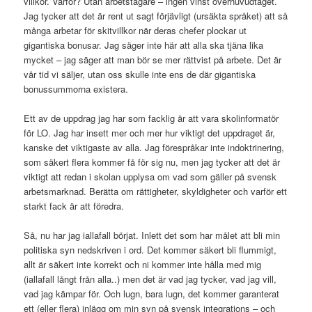
villkor. Varför? Utan arbetstagare – ingen vinst överhuvudtaget.
Jag tycker att det är rent ut sagt förjävligt (ursäkta språket) att så
många arbetar för skitvillkor när deras chefer plockar ut
gigantiska bonusar. Jag säger inte här att alla ska tjäna lika
mycket – jag säger att man bör se mer rättvist på arbete. Det är
vår tid vi säljer, utan oss skulle inte ens de där gigantiska
bonussummorna existera.
Ett av de uppdrag jag har som facklig är att vara skolinformatör
för LO. Jag har insett mer och mer hur viktigt det uppdraget är,
kanske det viktigaste av alla. Jag förespråkar inte indoktrinering,
som säkert flera kommer få för sig nu, men jag tycker att det är
viktigt att redan i skolan upplysa om vad som gäller på svensk
arbetsmarknad. Berätta om rättigheter, skyldigheter och varför ett
starkt fack är att föredra.
Så, nu har jag iallafall börjat. Inlett det som har målet att bli min
politiska syn nedskriven i ord. Det kommer säkert bli flummigt,
allt är säkert inte korrekt och ni kommer inte hålla med mig
(iallafall långt från alla..) men det är vad jag tycker, vad jag vill,
vad jag kämpar för. Och lugn, bara lugn, det kommer garanterat
ett (eller flera) inlägg om min syn på svensk integrations – och