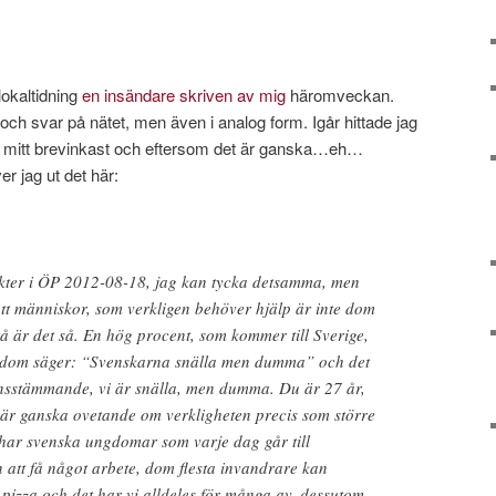
lokaltidning
en insändare skriven av mig
häromveckan.
h svar på nätet, men även i analog form. Igår hittade jag
 i mitt brevinkast och eftersom det är ganska…eh…
r jag ut det här:
sikter i ÖP 2012-08-18, jag kan tycka detsamma, men
 att människor, som verkligen behöver hjälp är inte dom
å är det så. En hög procent, som kommer till Sverige,
h dom säger: “Svenskarna snälla men dumma” och det
sstämmande, vi är snälla, men dumma. Du är 27 år,
 är ganska ovetande om verkligheten precis som större
 har svenska ungdomar som varje dag går till
 att få något arbete, dom flesta invandrare kan
pizza och det har vi alldeles för många av, dessutom