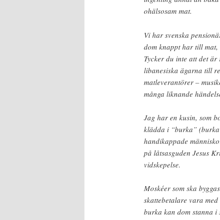
ohälsosam mat.
Vi har svenska pensionär
dom knappt har till mat, t
Tycker du inte att det är
libanesiska ägarna till 
matleverantörer – musik
många liknande händelse
Jag har en kusin, som b
klädda i “burka” (burka 
handikappade människor.
på låtsasguden Jesus Kr
vidskepelse.
Moskéer som ska byggas 
skattebetalare vara med
burka kan dom stanna i s