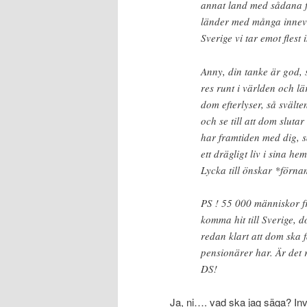
annat land med sådana f
länder med många innevån
Sverige vi tar emot flest
Anny, din tanke är god, 
res runt i världen och lär
dom efterlyser, så svälte
och se till att dom slu
har framtiden med dig, s
ett drägligt liv i sina h
Lycka till önskar *förnam
PS ! 55 000 människor f
komma hit till Sverige, d
redan klart att dom ska 
pensionärer har. Är det
DS!
Ja, ni…. vad ska jag säga? Inv