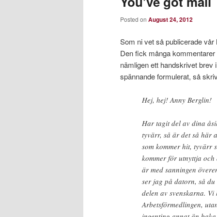
You’ve got mail
Posted on
August 24, 2012
Som ni vet så publicerade vår 
Den fick många kommentarer oc
nämligen ett handskrivet brev
spännande formulerat, så skrive
Hej, hej! Anny Berglin!
Har tagit del av dina å
tyvärr, så är det så här
som kommer hit, tyvärr s
kommer för utnyttja oc
är med sanningen överen
ser jag på datorn, så du
delen av svenskarna. Vi
Arbetsförmedlingen, utan
ingenting annat än baka 