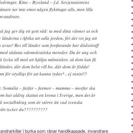
odringar. Kina – Ryssland – f.d. Sovjetunionens
are tar inte emot några flyktingar alls, men lilla
 invandrare.
så jag ger dig ett gott råd: ta med dina vänner ut och
 länderna i Afrika att odla jorden, för det vet jag att
n avtar! Res till länder som fortfarande har dödsstraff
tar med sådana odemokratiska metoder. Du är ung och
å lycka till med att hjälpa människor, så dom kan få
emländer, där dom helst vill bo, där dom är födda!
n för otydligt för att kunna tydas* , ej rasist!!!
r. Somalia – farfar – farmor – mamma – morfar ska
om har aldrig skattat en krona i Sverige, men det är
få socialbidrag som är större än vad svenska
 rätt tycker du??????????
andrarkillar i burka som rånar handikappade, invandrare