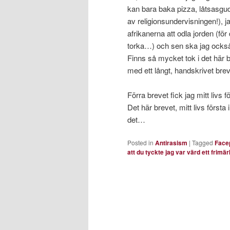
kan bara baka pizza, låtsasg
av religionsundervisningen!), ja
afrikanerna att odla jorden (fö
torka…) och sen ska jag också 
Finns så mycket tok i det här b
med ett långt, handskrivet bre
Förra brevet fick jag mitt livs 
Det här brevet, mitt livs första
det…
Posted in
Antirasism
|
Tagged
Face
att du tyckte jag var värd ett frimär