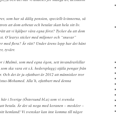
er, som har så dålig pension, speciellt kvinnorna, så
rots att dom arbetat och betalat skatt hela sitt liv.
 rätt att vi hjälper våra egna först? Tycker du att dom
rest. O’learys sticker med miljoner och “snuvar”
er med flera? Är rätt? Under årens lopp har det hänt
r, tyvärr.
or i Malmö, som med egna ögon, sett invandrarkillar
som ska vara ett s.k. hedersplagg) stjäla pengar från
 Och det är ju ofattbart år 2012 att människor tror
istus-Mohamed. Alla’h, ofattbart med denna
här i Sverige (Östersund bl.a) som vi svenska
 att betala. Är det så noga med koranen – moskéer –
itt hemland! Vi svenskar kan inte komma till något