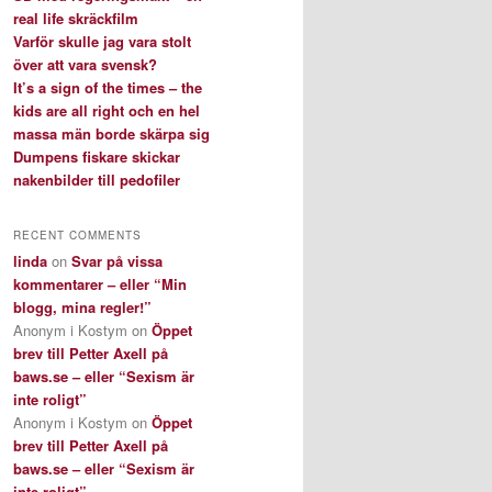
real life skräckfilm
Varför skulle jag vara stolt
över att vara svensk?
It’s a sign of the times – the
kids are all right och en hel
massa män borde skärpa sig
Dumpens fiskare skickar
nakenbilder till pedofiler
RECENT COMMENTS
linda
on
Svar på vissa
kommentarer – eller “Min
blogg, mina regler!”
Anonym i Kostym
on
Öppet
brev till Petter Axell på
baws.se – eller “Sexism är
inte roligt”
Anonym i Kostym
on
Öppet
brev till Petter Axell på
baws.se – eller “Sexism är
inte roligt”