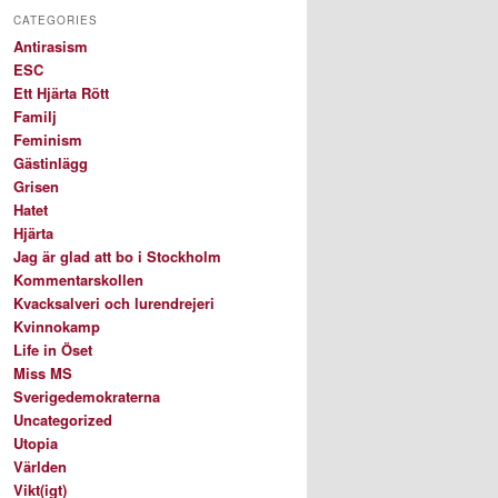
CATEGORIES
Antirasism
ESC
Ett Hjärta Rött
Familj
Feminism
Gästinlägg
Grisen
Hatet
Hjärta
Jag är glad att bo i Stockholm
Kommentarskollen
Kvacksalveri och lurendrejeri
Kvinnokamp
Life in Öset
Miss MS
Sverigedemokraterna
Uncategorized
Utopia
Världen
Vikt(igt)