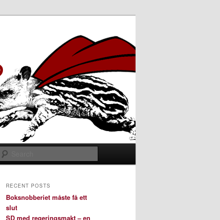
Search
RECENT POSTS
Boksnobberiet måste få ett
slut
SD med regeringsmakt – en