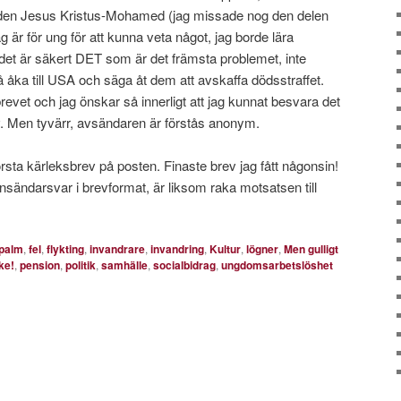
uden Jesus Kristus-Mohamed (jag missade nog den delen
g är för ung för att kunna veta något, jag borde lära
r det är säkert DET som är det främsta problemet, inte
åka till USA och säga åt dem att avskaffa dödsstraffet.
revet och jag önskar så innerligt att jag kunnat besvara det
v. Men tyvärr, avsändaren är förstås anonym.
första kärleksbrev på posten. Finaste brev jag fått någonsin!
 insändarsvar i brevformat, är liksom raka motsatsen till
palm
,
fel
,
flykting
,
invandrare
,
invandring
,
Kultur
,
lögner
,
Men gulligt
ke!
,
pension
,
politik
,
samhälle
,
socialbidrag
,
ungdomsarbetslöshet