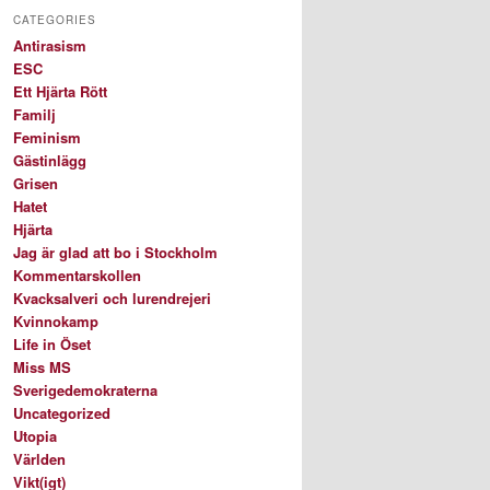
CATEGORIES
Antirasism
ESC
Ett Hjärta Rött
Familj
Feminism
Gästinlägg
Grisen
Hatet
Hjärta
Jag är glad att bo i Stockholm
Kommentarskollen
Kvacksalveri och lurendrejeri
Kvinnokamp
Life in Öset
Miss MS
Sverigedemokraterna
Uncategorized
Utopia
Världen
Vikt(igt)