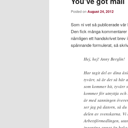
You’ve got mail
Posted on
August 24, 2012
Som ni vet så publicerade vår 
Den fick många kommentarer oc
nämligen ett handskrivet brev
spännande formulerat, så skrive
Hej, hej! Anny Berglin!
Har tagit del av dina å
tyvärr, så är det så här
som kommer hit, tyvärr s
kommer för utnyttja oc
är med sanningen överen
ser jag på datorn, så du
delen av svenskarna. Vi
Arbetsförmedlingen, utan
ingenting annat än baka 