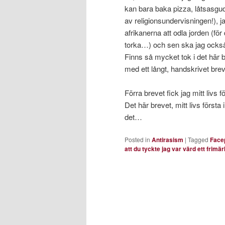
kan bara baka pizza, låtsasg
av religionsundervisningen!), ja
afrikanerna att odla jorden (fö
torka…) och sen ska jag också 
Finns så mycket tok i det här b
med ett långt, handskrivet bre
Förra brevet fick jag mitt livs 
Det här brevet, mitt livs första
det…
Posted in
Antirasism
|
Tagged
Face
att du tyckte jag var värd ett frimär