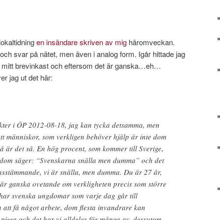
lokaltidning
en insändare skriven av mig
häromveckan.
h svar på nätet, men även i analog form. Igår hittade jag
 i mitt brevinkast och eftersom det är ganska…eh…
r jag ut det här:
sikter i ÖP 2012-08-18, jag kan tycka detsamma, men
 att människor, som verkligen behöver hjälp är inte dom
å är det så. En hög procent, som kommer till Sverige,
h dom säger: “Svenskarna snälla men dumma” och det
sstämmande, vi är snälla, men dumma. Du är 27 år,
 är ganska ovetande om verkligheten precis som större
 har svenska ungdomar som varje dag går till
 att få något arbete, dom flesta invandrare kan
pizza och det har vi alldeles för många av, dessutom