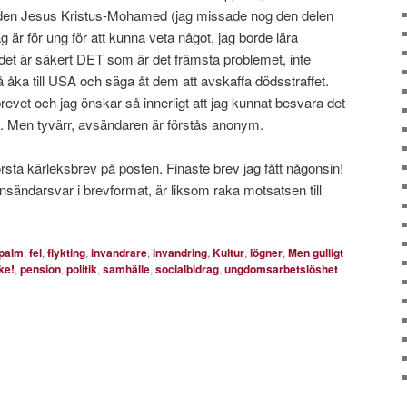
uden Jesus Kristus-Mohamed (jag missade nog den delen
g är för ung för att kunna veta något, jag borde lära
r det är säkert DET som är det främsta problemet, inte
åka till USA och säga åt dem att avskaffa dödsstraffet.
revet och jag önskar så innerligt att jag kunnat besvara det
v. Men tyvärr, avsändaren är förstås anonym.
första kärleksbrev på posten. Finaste brev jag fått någonsin!
 insändarsvar i brevformat, är liksom raka motsatsen till
palm
,
fel
,
flykting
,
invandrare
,
invandring
,
Kultur
,
lögner
,
Men gulligt
ke!
,
pension
,
politik
,
samhälle
,
socialbidrag
,
ungdomsarbetslöshet