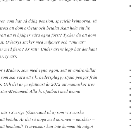
er, som har så dålig pension, speciellt kvinnorna, så
rots att dom arbetat och betalat skatt hela sitt liv.
 rätt att vi hjälper våra egna först? Tycker du att dom
rest. O’learys sticker med miljoner och “snuvar”
er med flera? Är rätt? Under årens lopp har det hänt
r, tyvärr.
or i Malmö, som med egna ögon, sett invandrarkillar
som ska vara ett s.k. hedersplagg) stjäla pengar från
 Och det är ju ofattbart år 2012 att människor tror
istus-Mohamed. Alla’h, ofattbart med denna
här i Sverige (Östersund bl.a) som vi svenska
 att betala. Är det så noga med koranen – moskéer –
itt hemland! Vi svenskar kan inte komma till något