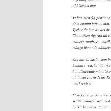
ohälsosam mat.
Vi har svenska pensionär
dom knappt har till mat, t
Tycker du inte att det är
libanesiska ägarna till 
matleverantörer – musik
många liknande händelse
Jag har en kusin, som b
klädda i “burka” (burka 
handikappade människor.
på låtsasguden Jesus Kr
vidskepelse.
Moskéer som ska byggas 
skattebetalare vara med
burka kan dom stanna i s