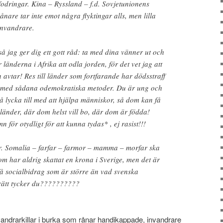
odringar. Kina – Ryssland – f.d. Sovjetunionens
are tar inte emot några flyktingar alls, men lilla
 invandrare.
så jag ger dig ett gott råd: ta med dina vänner ut och
 länderna i Afrika att odla jorden, för det vet jag att
n avtar! Res till länder som fortfarande har dödsstraff
tar med sådana odemokratiska metoder. Du är ung och
å lycka till med att hjälpa människor, så dom kan få
emländer, där dom helst vill bo, där dom är födda!
n för otydligt för att kunna tydas* , ej rasist!!!
r. Somalia – farfar – farmor – mamma – morfar ska
om har aldrig skattat en krona i Sverige, men det är
få socialbidrag som är större än vad svenska
 rätt tycker du??????????
andrarkillar i burka som rånar handikappade, invandrare