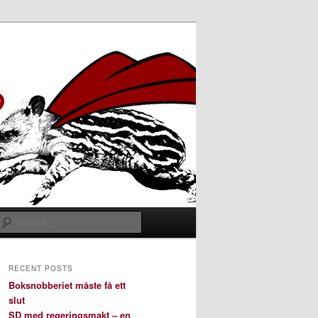
Search
RECENT POSTS
Boksnobberiet måste få ett
slut
SD med regeringsmakt – en