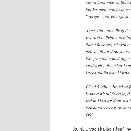
annat land med sådana f
länder med många innevån
Sverige vi tar emot flest
Anny, din tanke är god, 
res runt i världen och lär
dom efterlyser, så svälte
och se till att dom slu
har framtiden med dig, s
ett drägligt liv i sina h
Lycka till önskar *förnam
PS ! 55 000 människor f
komma hit till Sverige, d
redan klart att dom ska 
pensionärer har. Är det
DS!
Ja, ni…. vad ska jag säga? Inv