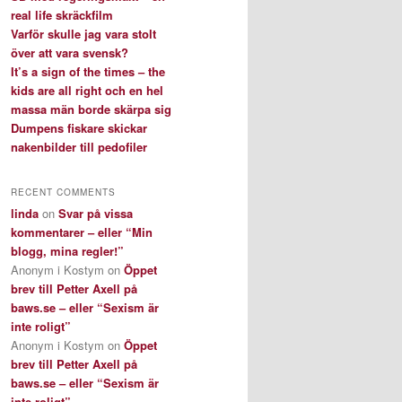
real life skräckfilm
Varför skulle jag vara stolt
över att vara svensk?
It’s a sign of the times – the
kids are all right och en hel
massa män borde skärpa sig
Dumpens fiskare skickar
nakenbilder till pedofiler
RECENT COMMENTS
linda
on
Svar på vissa
kommentarer – eller “Min
blogg, mina regler!”
Anonym i Kostym
on
Öppet
brev till Petter Axell på
baws.se – eller “Sexism är
inte roligt”
Anonym i Kostym
on
Öppet
brev till Petter Axell på
baws.se – eller “Sexism är
inte roligt”