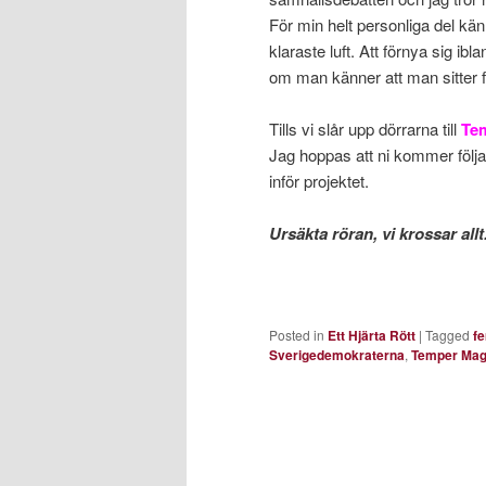
För min helt personliga del kän
klaraste luft. Att förnya sig ibla
om man känner att man sitter f
Tills vi slår upp dörrarna till
Te
Jag hoppas att ni kommer föl
inför projektet.
Ursäkta röran, vi krossar allt
Posted in
Ett Hjärta Rött
|
Tagged
f
Sverigedemokraterna
,
Temper Mag