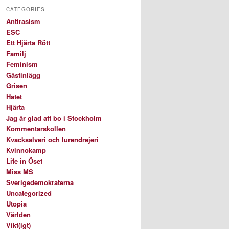
CATEGORIES
Antirasism
ESC
Ett Hjärta Rött
Familj
Feminism
Gästinlägg
Grisen
Hatet
Hjärta
Jag är glad att bo i Stockholm
Kommentarskollen
Kvacksalveri och lurendrejeri
Kvinnokamp
Life in Öset
Miss MS
Sverigedemokraterna
Uncategorized
Utopia
Världen
Vikt(igt)