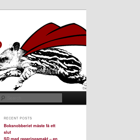
Search
RECENT POSTS
Boksnobberiet måste få ett
slut
SD med regeringsmakt – en