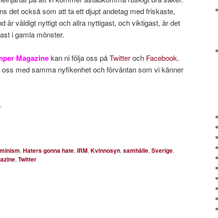
ns det också som att ta ett djupt andetag med friskaste,
nd är väldigt nyttigt och allra nyttigast, och viktigast, är det
ast i gamla mönster.
mper Magazine
kan ni följa oss på
Twitter
och
Facebook
.
ja oss med samma nyfikenhet och förväntan som vi känner
.
eminism
,
Haters gonna hate
,
IRM
,
Kvinnosyn
,
samhälle
,
Sverige
,
azine
,
Twitter