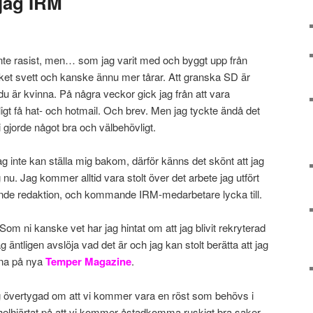
jag IRM
Inte rasist, men… som jag varit med och byggt upp från
ycket svett och kanske ännu mer tårar. Att granska SD är
u är kvinna. På några veckor gick jag från att vara
tsligt få hat- och hotmail. Och brev. Men jag tyckte ändå det
vi gjorde något bra och välbehövligt.
ag inte kan ställa mig bakom, därför känns det skönt att jag
 nu. Jag kommer alltid vara stolt över det arbete jag utfört
nde redaktion, och kommande IRM-medarbetare lycka till.
 Som ni kanske vet har jag hintat om att jag blivit rekryterad
 jag äntligen avslöja vad det är och jag kan stolt berätta att jag
rna på nya
Temper Magazine
.
ag övertygad om att vi kommer vara en röst som behövs i
helhjärtat på att vi kommer åstadkomma ruskigt bra saker.