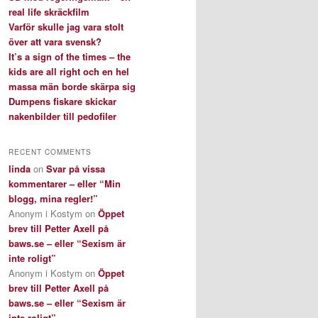
real life skräckfilm
Varför skulle jag vara stolt
över att vara svensk?
It’s a sign of the times – the
kids are all right och en hel
massa män borde skärpa sig
Dumpens fiskare skickar
nakenbilder till pedofiler
RECENT COMMENTS
linda
on
Svar på vissa
kommentarer – eller “Min
blogg, mina regler!”
Anonym i Kostym
on
Öppet
brev till Petter Axell på
baws.se – eller “Sexism är
inte roligt”
Anonym i Kostym
on
Öppet
brev till Petter Axell på
baws.se – eller “Sexism är
inte roligt”