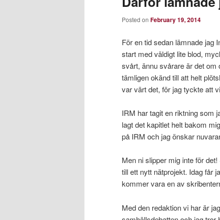
Därför lämnade 
Posted on
February 19, 2014
För en tid sedan lämnade jag 
start med väldigt lite blod, m
svårt, ännu svårare är det om d
tämligen okänd till att helt plö
var värt det, för jag tyckte att 
IRM har tagit en riktning som j
lagt det kapitlet helt bakom mig
på IRM och jag önskar nuvara
Men ni slipper mig inte för det!
till ett nytt nätprojekt. Idag får
kommer vara en av skribente
Med den redaktion vi har är j
samhällsdebatten och jag tror 