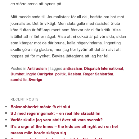
en större arena att synas på.
Mitt meddelande till Journalisten: för all del, berätta om hot mot
journalister. Det är viktigt. Men sluta gulla med rasister. Sluta
köra “luften är fri!”-argument som försvar när ni får kritik. Visa
istället att ni lärt er något. Visa att ni också är på vår sida, sidan
som kämpar mot de där bruna, kalla högervindarna. Ingenting
skulle göra mig gladare, men jag tror tyvärr att det är naivt att
hoppas på för mycket. Bevisa jättegärna att jag har fel.
Posted in
Antirasism
|
Tagged
antirasism
,
Dispatch International
,
Dumhet
,
Ingrid Carlqvist
,
politik
,
Rasism
,
Roger Sahlström
,
samhälle
,
Sverige
RECENT POSTS
Boksnobberiet måste få ett slut
SD med regeringsmakt – en real life skräckfilm
Varför skulle jag vara stolt över att vara svensk?
It’s a sign of the times – the kids are all right och en hel
massa män borde skärpa sig