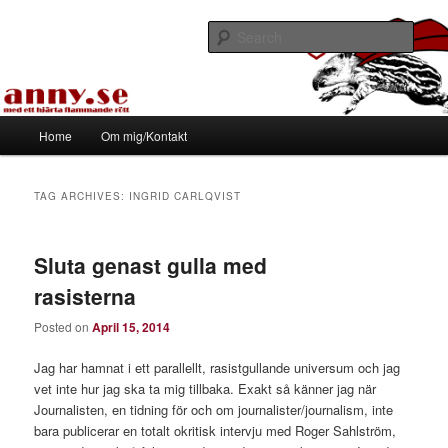
Skip
Skip
Med ett hjärta flammande rött
to
to
Sear
primary
secondary
content
content
Tapirhen
Main
Home
Om mig/Kontakt
menu
TAG ARCHIVES:
INGRID CARLQVIST
Sluta genast gulla med
rasisterna
Posted on
April 15, 2014
Jag har hamnat i ett parallellt, rasistgullande universum och jag
vet inte hur jag ska ta mig tillbaka. Exakt så känner jag när
Journalisten, en tidning för och om journalister/journalism, inte
bara publicerar en totalt okritisk intervju med Roger Sahlström,