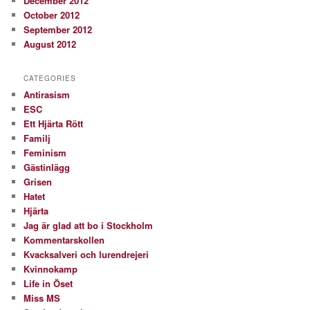
December 2012
October 2012
September 2012
August 2012
CATEGORIES
Antirasism
ESC
Ett Hjärta Rött
Familj
Feminism
Gästinlägg
Grisen
Hatet
Hjärta
Jag är glad att bo i Stockholm
Kommentarskollen
Kvacksalveri och lurendrejeri
Kvinnokamp
Life in Öset
Miss MS