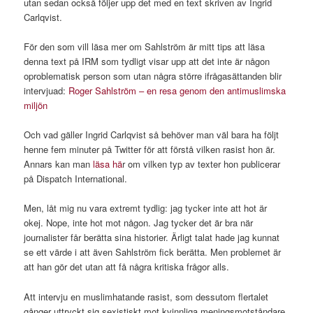
utan sedan också följer upp det med en text skriven av Ingrid
Carlqvist.
För den som vill läsa mer om Sahlström är mitt tips att läsa
denna text på IRM som tydligt visar upp att det inte är någon
oproblematisk person som utan några större ifrågasättanden blir
intervjuad:
Roger Sahlström – en resa genom den antimuslimska
miljön
Och vad gäller Ingrid Carlqvist så behöver man väl bara ha följt
henne fem minuter på Twitter för att förstå vilken rasist hon är.
Annars kan man
läsa hä
r om vilken typ av texter hon publicerar
på Dispatch International.
Men, låt mig nu vara extremt tydlig: jag tycker inte att hot är
okej. Nope, inte hot mot någon. Jag tycker det är bra när
journalister får berätta sina historier. Ärligt talat hade jag kunnat
se ett värde i att även Sahlström fick berätta. Men problemet är
att han gör det utan att få några kritiska frågor alls.
Att intervju en muslimhatande rasist, som dessutom flertalet
gånger uttryckt sig sexistiskt mot kvinnliga meningsmotståndare,