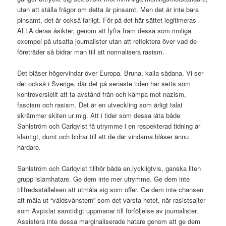
utan att ställa frågor om detta är pinsamt. Men det är inte bara
pinsamt, det är också farligt. För på det här sättet legitimeras
ALLA deras åsikter, genom att lyfta fram dessa som rimliga
exempel på utsatta journalister utan att reflektera över vad de
företräder så bidrar man till att normalisera rasism.
Det blåser högervindar över Europa. Bruna, kalla sådana. Vi ser
det också i Sverige, där det på senaste tiden har setts som
kontroversiellt att ta avstånd från och kämpa mot nazism,
fascism och rasism. Det är en utveckling som ärligt talat
skrämmer skiten ur mig. Att i tider som dessa låta både
Sahlström och Carlqvist få utrymme i en respekterad tidning är
klantigt, dumt och bidrar till att de där vindarna blåser ännu
hårdare.
Sahlström och Carlqvist tillhör båda en,lyckligtvis, ganska liten
grupp islamhatare. Ge dem inte mer utrymme. Ge dem inte
tillfredsställelsen att utmåla sig som offer. Ge dem inte chansen
att måla ut “våldsvänstern” som det värsta hotet, när rasistsajter
som Avpixlat samtidigt uppmanar till förföljelse av journalister.
Assistera inte dessa marginaliserade hatare genom att ge dem