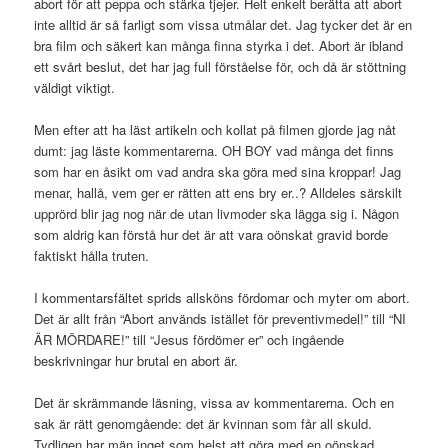
abort för att peppa och stärka tjejer. Helt enkelt berätta att abort
inte alltid är så farligt som vissa utmålar det. Jag tycker det är en
bra film och säkert kan många finna styrka i det. Abort är ibland
ett svårt beslut, det har jag full förståelse för, och då är stöttning
väldigt viktigt.
Men efter att ha läst artikeln och kollat på filmen gjorde jag nåt
dumt: jag läste kommentarerna. OH BOY vad många det finns
som har en åsikt om vad andra ska göra med sina kroppar! Jag
menar, hallå, vem ger er rätten att ens bry er..? Alldeles särskilt
upprörd blir jag nog när de utan livmoder ska lägga sig i. Någon
som aldrig kan förstå hur det är att vara oönskat gravid borde
faktiskt hålla truten.
I kommentarsfältet sprids allsköns fördomar och myter om abort.
Det är allt från “Abort används istället för preventivmedel!” till “NI
ÄR MÖRDARE!” till “Jesus fördömer er” och ingående
beskrivningar hur brutal en abort är.
Det är skrämmande läsning, vissa av kommentarerna. Och en
sak är rätt genomgående: det är kvinnan som får all skuld.
Tydligen har män inget som helst att göra med en oönskad