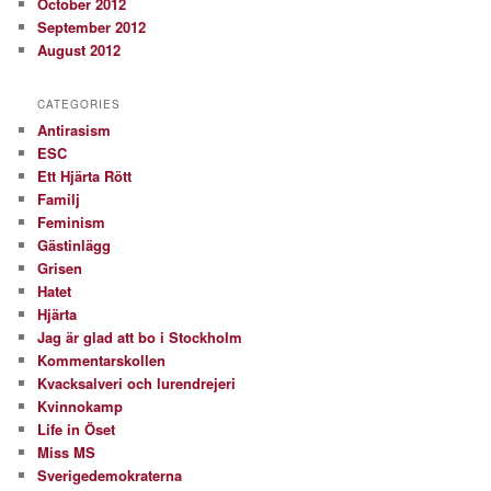
October 2012
September 2012
August 2012
CATEGORIES
Antirasism
ESC
Ett Hjärta Rött
Familj
Feminism
Gästinlägg
Grisen
Hatet
Hjärta
Jag är glad att bo i Stockholm
Kommentarskollen
Kvacksalveri och lurendrejeri
Kvinnokamp
Life in Öset
Miss MS
Sverigedemokraterna