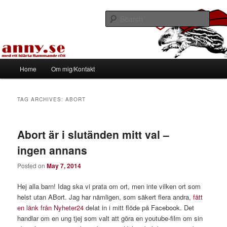
Skip
Skip
Med ett hjärta flammande rött
to
to
Sear
primary
secondary
content
content
Tapirhen
Main
Home
Om mig/Kontakt
menu
TAG ARCHIVES:
ABORT
Abort är i slutänden mitt val –
ingen annans
Posted on
May 7, 2014
Hej alla barn! Idag ska vi prata om ort, men inte vilken ort som
helst utan ABort. Jag har nämligen, som säkert flera andra,
fått
en länk från Nyheter24
delat in i mitt flöde på Facebook. Det
handlar om en ung tjej som valt att göra en youtube-film om sin