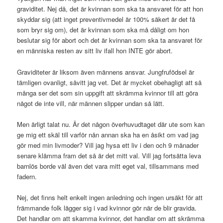
graviditet. Nej då, det är kvinnan som ska ta ansvaret för att hon
skyddar sig (att inget preventivmedel är 100% säkert är det få
som bryr sig om), det är kvinnan som ska må dåligt om hon
beslutar sig för abort och det är kvinnan som ska ta ansvaret för
en människa resten av sitt liv ifall hon INTE gör abort.
Graviditeter är liksom även männens ansvar. Jungfrufödsel är
tämligen ovanligt, såvitt jag vet. Det är mycket obehagligt att så
många ser det som sin uppgift att skrämma kvinnor till att göra
något de inte vill, när männen slipper undan så lätt.
Men ärligt talat nu. Är det någon överhuvudtaget där ute som kan
ge mig ett skäl till varför nån annan ska ha en åsikt om vad jag
gör med min livmoder? Vill jag hysa ett liv i den och 9 månader
senare klämma fram det så är det mitt val. Vill jag fortsätta leva
barnlös borde väl även det vara mitt eget val, tillsammans med
fadern.
Nej, det finns helt enkelt ingen anledning och ingen ursäkt för att
främmande folk lägger sig i vad kvinnor gör när de blir gravida.
Det handlar om att skamma kvinnor, det handlar om att skrämma