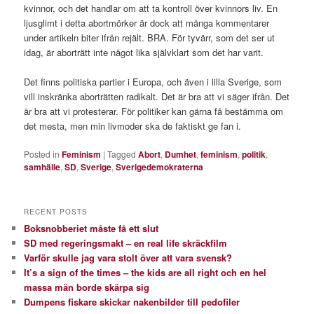
kvinnor, och det handlar om att ta kontroll över kvinnors liv. En
ljusglimt i detta abortmörker är dock att många kommentarer
under artikeln biter ifrån rejält. BRA. För tyvärr, som det ser ut
idag, är aborträtt inte något lika självklart som det har varit.
Det finns politiska partier i Europa, och även i lilla Sverige, som
vill inskränka aborträtten radikalt. Det är bra att vi säger ifrån. Det
är bra att vi protesterar. För politiker kan gärna få bestämma om
det mesta, men min livmoder ska de faktiskt ge fan i.
Posted in
Feminism
|
Tagged
Abort
,
Dumhet
,
feminism
,
politik
,
samhälle
,
SD
,
Sverige
,
Sverigedemokraterna
RECENT POSTS
Boksnobberiet måste få ett slut
SD med regeringsmakt – en real life skräckfilm
Varför skulle jag vara stolt över att vara svensk?
It’s a sign of the times – the kids are all right och en hel
massa män borde skärpa sig
Dumpens fiskare skickar nakenbilder till pedofiler