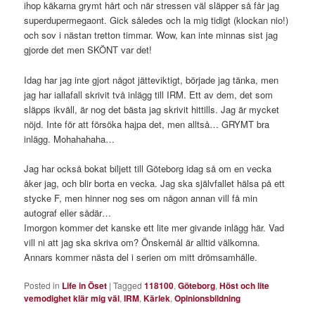
ihop käkarna grymt hårt och när stressen väl släpper så får jag
superdupermegaont. Gick således och la mig tidigt (klockan nio!)
och sov i nästan tretton timmar. Wow, kan inte minnas sist jag
gjorde det men SKÖNT var det!
Idag har jag inte gjort något jätteviktigt, började jag tänka, men
jag har iallafall skrivit två inlägg till IRM. Ett av dem, det som
släpps ikväll, är nog det bästa jag skrivit hittills. Jag är mycket
nöjd. Inte för att försöka hajpa det, men alltså… GRYMT bra
inlägg. Mohahahaha…
Jag har också bokat biljett till Göteborg idag så om en vecka
åker jag, och blir borta en vecka. Jag ska självfallet hälsa på ett
stycke F, men hinner nog ses om någon annan vill få min
autograf eller sådär…
Imorgon kommer det kanske ett lite mer givande inlägg här. Vad
vill ni att jag ska skriva om? Önskemål är alltid välkomna.
Annars kommer nästa del i serien om mitt drömsamhälle.
Posted in
Life in Öset
|
Tagged
118100
,
Göteborg
,
Höst och lite
vemodighet klär mig väl
,
IRM
,
Kärlek
,
Opinionsbildning