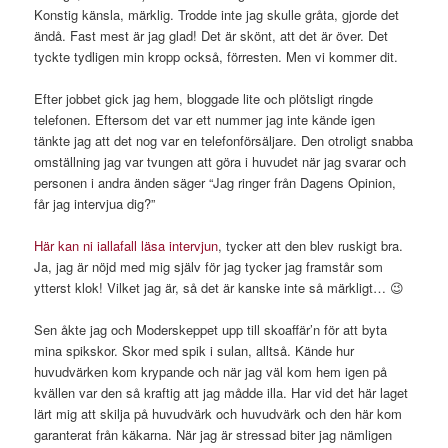
Konstig känsla, märklig. Trodde inte jag skulle gråta, gjorde det
ändå. Fast mest är jag glad! Det är skönt, att det är över. Det
tyckte tydligen min kropp också, förresten. Men vi kommer dit.
Efter jobbet gick jag hem, bloggade lite och plötsligt ringde
telefonen. Eftersom det var ett nummer jag inte kände igen
tänkte jag att det nog var en telefonförsäljare. Den otroligt snabba
omställning jag var tvungen att göra i huvudet när jag svarar och
personen i andra änden säger “Jag ringer från Dagens Opinion,
får jag intervjua dig?”
Här kan ni iallafall läsa intervjun
, tycker att den blev ruskigt bra.
Ja, jag är nöjd med mig själv för jag tycker jag framstår som
ytterst klok! Vilket jag är, så det är kanske inte så märkligt… 😉
Sen åkte jag och Moderskeppet upp till skoaffär’n för att byta
mina spikskor. Skor med spik i sulan, alltså. Kände hur
huvudvärken kom krypande och när jag väl kom hem igen på
kvällen var den så kraftig att jag mådde illa. Har vid det här laget
lärt mig att skilja på huvudvärk och huvudvärk och den här kom
garanterat från käkarna. När jag är stressad biter jag nämligen