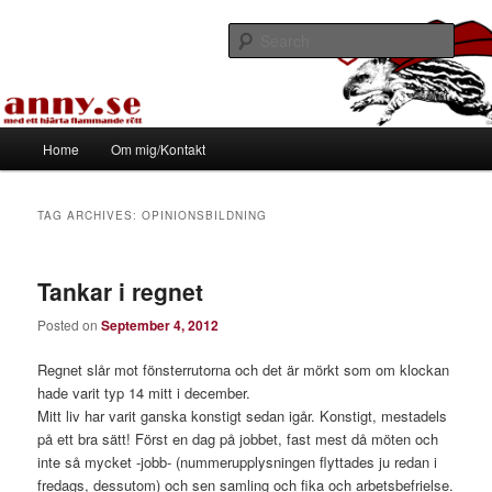
Skip
Skip
Med ett hjärta flammande rött
to
to
Sear
primary
secondary
content
content
Tapirhen
Main
Home
Om mig/Kontakt
menu
TAG ARCHIVES:
OPINIONSBILDNING
Tankar i regnet
Posted on
September 4, 2012
Regnet slår mot fönsterrutorna och det är mörkt som om klockan
hade varit typ 14 mitt i december.
Mitt liv har varit ganska konstigt sedan igår. Konstigt, mestadels
på ett bra sätt! Först en dag på jobbet, fast mest då möten och
inte så mycket -jobb- (nummerupplysningen flyttades ju redan i
fredags, dessutom) och sen samling och fika och arbetsbefrielse.