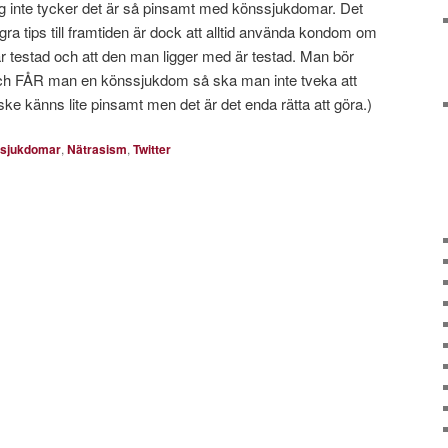
tt jag inte tycker det är så pinsamt med könssjukdomar. Det
a tips till framtiden är dock att alltid använda kondom om
r testad och att den man ligger med är testad. Man bör
 och FÅR man en könssjukdom så ska man inte tveka att
ke känns lite pinsamt men det är det enda rätta att göra.)
sjukdomar
,
Nätrasism
,
Twitter