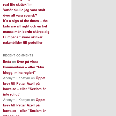
real life skräckfilm
Varför skulle jag vara stolt
över att vara svensk?
It’s a sign of the times – the
kids are all right och en hel
massa män borde skärpa sig
Dumpens fiskare skickar
nakenbilder till pedofiler
RECENT COMMENTS
linda
on
Svar på vissa
kommentarer – eller “Min
blogg, mina regler!”
Anonym i Kostym
on
Öppet
brev till Petter Axell på
baws.se – eller “Sexism är
inte roligt”
Anonym i Kostym
on
Öppet
brev till Petter Axell på
baws.se – eller “Sexism är
inte roligt”