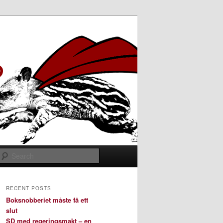
Search
RECENT POSTS
Boksnobberiet måste få ett
slut
SD med regeringsmakt – en