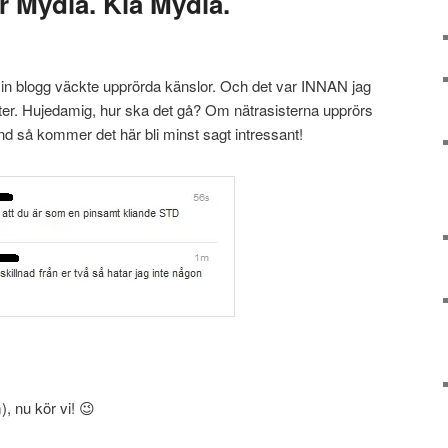
r Mydia. Kla Mydia.
min blogg väckte upprörda känslor. Och det var INNAN jag
ster. Hujedamig, hur ska det gå? Om nätrasisterna upprörs
nd så kommer det här bli minst sagt intressant!
, nu kör vi! 😉