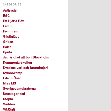
CATEGORIES
Antirasism
ESC
Ett Hjärta Rött
Familj
Feminism
Gästinlägg
Grisen
Hatet
Hjärta
Jag är glad att bo i Stockholm
Kommentarskollen
Kvacksalveri och lurendrejeri
Kvinnokamp
Life in Öset
Miss MS
Sverigedemokraterna
Uncategorized
Utopia
Världen
Vikt(igt)