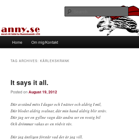
Skip
Skip
Med ett hjärta flammande rött
to
to
Sear
primary
secondary
content
content
Tapirhen
Main
Home
Om mig/Kontakt
menu
TAG ARCHIVES:
KÄRLEKSKRANK
It says it all.
Posted on
August 19, 2012
Där avstånd möts I dagar och I nätter och aldrig I mil,
Där blodet aldrig svalnar, där min hand aldrig blir sträv.
Där jag ser en gyllne vagn där andra ser en rostig bil
Och drömmar vakas av en rödvit räv.
Där jag äntligen förstår vad det är jag vill.