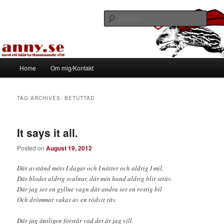
Skip
Skip
Med ett hjärta flammande rött
to
to
Sear
primary
secondary
content
content
Tapirhen
Main
Home
Om mig/Kontakt
menu
TAG ARCHIVES:
BETUTTAD
It says it all.
Posted on
August 19, 2012
Där avstånd möts I dagar och I nätter och aldrig I mil,
Där blodet aldrig svalnar, där min hand aldrig blir sträv.
Där jag ser en gyllne vagn där andra ser en rostig bil
Och drömmar vakas av en rödvit räv.
Där jag äntligen förstår vad det är jag vill.