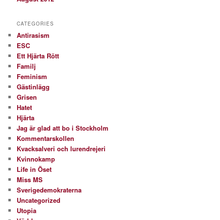
CATEGORIES
Antirasism
ESC
Ett Hjärta Rött
Familj
Feminism
Gästinlägg
Grisen
Hatet
Hjärta
Jag är glad att bo i Stockholm
Kommentarskollen
Kvacksalveri och lurendrejeri
Kvinnokamp
Life in Öset
Miss MS
Sverigedemokraterna
Uncategorized
Utopia